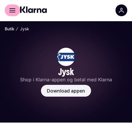
Til shoppere
For forretninger
∕
Butik
Jysk
Jysk
Shop i Klarna-appen og betal med Klarna
Download appen