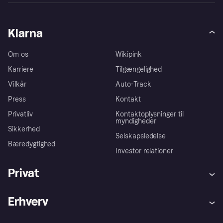
betingelser
.
Relaterede artikler
Hvordan kan jeg blive godkendt til
at betale med Klarna?
Klarna
Hvorfor blev mit køb ikke godkendt med Klarna?
Om os
Wikipink
Karriere
Tilgængelighed
Vilkår
Auto-Track
Press
Kontakt
Privatliv
Kontaktoplysninger til
myndigheder
Sikkerhed
Selskapsledelse
Bæredygtighed
Investor relationer
Privat
Hjaelp
Køberbeskyttelse
Erhverv
Log ind
Klager
Butikssupport
Udviklere