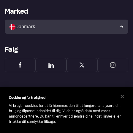
Klarna-appen
Privatlivsindstillinger
Forhandler portal
Driftstatus
Marked
Butiksoversigt
Din fortrydelsesret
Sælg med Klarna
Vores partnere
Danmark
Følg
Cookier og fortrolighed
Vi bruger cookies for at få hjemmesiden til at fungere, analysere din
brug og tilpasse indholdet til dig. Vi deler også data med vores
annoncepartnere. Du kan til enhver tid ændre dine indstillinger eller
trække dit samtykke tilbage.