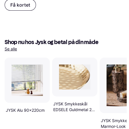
Få kortet
Shop nu hos Jysk og betal på din måde
Se alle
JYSK Smykkeskål
EDSELE Guldmetal 2
JYSK Alu 90x220cm
Stk
JYSK Smykkes
Marmor-Look B