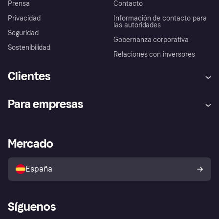
Prensa
Contacto
Privacidad
Información de contacto para
las autoridades
Seguridad
Gobernanza corporativa
Sostenibilidad
Relaciones con inversores
Clientes
Ayuda
Promesa de protección contra
Para empresas
el fraude
Inicio de sesión
Nuestra promesa
Asistencia al comerciante
Portal de desarrolladores
Klarna app
Bienestar financiero
Acceso empresas
Estado operativo
Mercado
Directorio de tiendas
Configuración de privacidad
Vende con Klarna
Plataformas y socios
Política de protección al
comprador de Klarna
Tu derecho de desistimiento
España
Reclamaciones
Síguenos