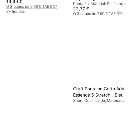
19,99 €
Poliéster, Elastano/Lycra/Spandex,
Pantalón, Material: Poliéster,
Transpirable, Elástico
O 3 pagos de 6,66 € TAE 0%
¹
22,77 €
Bolsillos
9+ tiendas
O 3 pagos de 7,59 € TAE 0%
¹
9+ tiendas
Craft Pantalón Corto Adv
Essence 5 Stretch - Bleu
Short, Color sólido, Material:
Elastano/Lycra/Spandex, Poliéster,
Reflectantes, Bolsillos, Elástico,
Transpirable