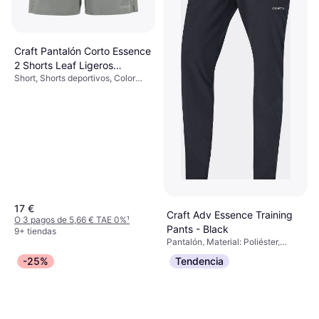
Craft Pantalón Corto Essence
2 Shorts Leaf Ligeros
Short, Shorts deportivos, Color
Transpirables - Gris
sólido, Material: Poliéster, Elástico,
Transpirable, Bolsillos
17 €
Craft Adv Essence Training
O 3 pagos de 5,66 € TAE 0%
¹
Pants - Black
9+ tiendas
Pantalón, Material: Poliéster,
27,95 €
36,99 €
Elástico, Bolsillos
-25%
Tendencia
O 3 pagos de 9,31 € TAE 0%
¹
9+ tiendas