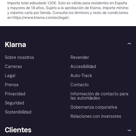
Importe total adeudado 120€. Solo es válido para residentes en España
y mayores de 18 años. Sujeto a la aprobación de Klarna. Importe mínimo
y máximo varía por tienda. Consulta los términos y resto de condiciones
en
https://www.klarna.com/es/legal/
.
Klarna
Sobre nosotros
Revender
Carreras
Accesibilidad
Legal
Auto-Track
Prensa
Contacto
Privacidad
Información de contacto para
las autoridades
Seguridad
Gobernanza corporativa
Sostenibilidad
Relaciones con inversores
Clientes