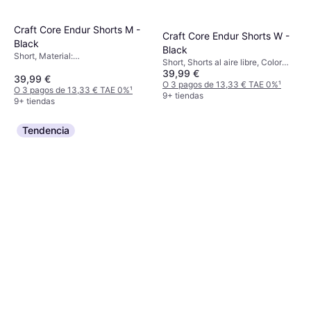
Craft Core Endur Shorts M -
Craft Core Endur Shorts W -
Black
Black
Short, Material:
Short, Shorts al aire libre, Color
Elastano/Lycra/Spandex, Poliéster,
39,99 €
sólido, Material: Poliamida,
Poliamida
39,99 €
Elastano/Lycra/Spandex, Elástico
O 3 pagos de 13,33 € TAE 0%
¹
O 3 pagos de 13,33 € TAE 0%
¹
9+ tiendas
9+ tiendas
Tendencia