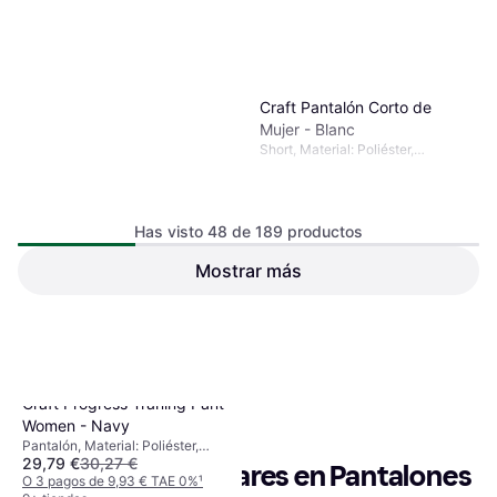
Craft Pantalón Corto de
Mujer - Blanc
Short, Material: Poliéster,
Absorción de humedad
Has visto 48 de 189 productos
Mostrar más
11,74 €
11,98 €
O 3 pagos de 3,91 € TAE 0%
¹
9 tiendas
1
2
3
4
Craft Progress Traning Pant
Women - Navy
Pantalón, Material: Poliéster,
29,79 €
30,27 €
Elástico, Bolsillos
Búsquedas populares en Pantalones 
O 3 pagos de 9,93 € TAE 0%
¹