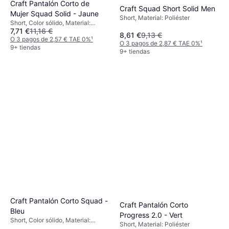
Craft Pantalón Corto de
Craft Squad Short Solid Men
Mujer Squad Solid - Jaune
Short, Material: Poliéster
Short, Color sólido, Material:
7,71 €
11,16 €
Poliéster, Bolsillos, Absorción de
8,61 €
9,13 €
humedad, Transpirable, Elástico
O 3 pagos de 2,57 € TAE 0%
¹
O 3 pagos de 2,87 € TAE 0%
¹
9+ tiendas
9+ tiendas
Craft Pantalón Corto Squad -
Craft Pantalón Corto
Bleu
Progress 2.0 - Vert
Short, Color sólido, Material:
Short, Material: Poliéster
Poliéster, Absorción de humedad