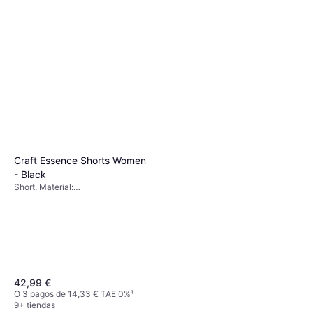
Craft Essence Shorts Women
- Black
Short, Material:
Elastano/Lycra/Spandex, Poliéster,
Bolsillos
42,99 €
O 3 pagos de 14,33 € TAE 0%
¹
9+ tiendas