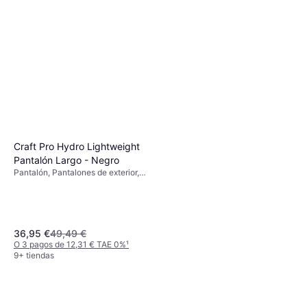
Craft Pro Hydro Lightweight
Pantalón Largo - Negro
Pantalón, Pantalones de exterior,
Material: Poliéster, Tirantes
Ajustables, Impermeable, Corta
vientos, Elástico, Transpirable,
Bolsillos
36,95 €
49,49 €
O 3 pagos de 12,31 € TAE 0%
¹
9+ tiendas
Craft ADV Essence High