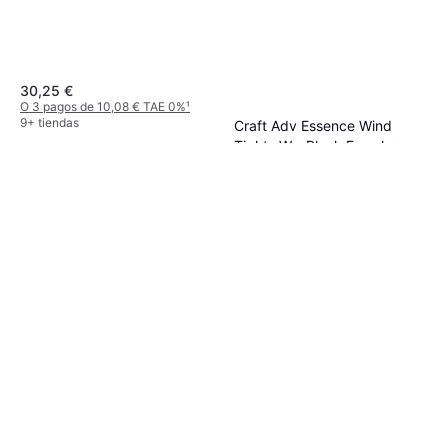
30,25 €
O 3 pagos de 10,08 € TAE 0%
¹
9+ tiendas
Craft Adv Essence Wind
Tights W - Black Female
Leggings, Material: Poliéster,
31,49 €
Elastano/Lycra/Spandex, Bolsillos,
Reflectantes
O 3 pagos de 10,49 € TAE 0%
¹
9+ tiendas