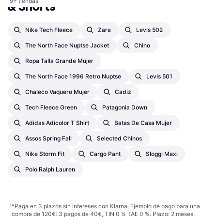
9+ tiendas
& Shorts
Nike Tech Fleece
Zara
Levis 502
The North Face Nuptse Jacket
Chino
Ropa Talla Grande Mujer
The North Face 1996 Retro Nuptse
Levis 501
Chaleco Vaquero Mujer
Cadiz
Tech Fleece Green
Patagonia Down
Adidas Adicolor T Shirt
Batas De Casa Mujer
Assos Spring Fall
Selected Chinos
Nike Storm Fit
Cargo Pant
Sloggi Maxi
Polo Ralph Lauren
¹
*Paga en 3 plazos sin intereses con Klarna. Ejemplo de pago para una
compra de 120€: 3 pagos de 40€, TIN 0 % TAE 0 %. Plazo: 2 meses.