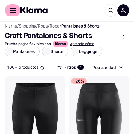
Comprar con Klarna
Para empresas
Klarna
/
Shopping
/
Ropa
/
Ropa
/
Pantalones & Shorts
Craft Pantalones & Shorts
Prueba pagos flexibles con
Aprende cómo
Pantalones
Shorts
Leggings
100+ productos
Filtros
Popularidad
1
-26%