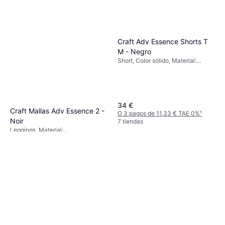
Craft Adv Essence Shorts T
M - Negro
Short, Color sólido, Material:
Poliéster, Absorción de humedad,
Elástico, Transpirable
34 €
Craft Mallas Adv Essence 2 -
O 3 pagos de 11,33 € TAE 0%
¹
Noir
7 tiendas
Leggings, Material:
72 €
Elastano/Lycra/Spandex, Poliéster,
Bolsillos, Elástico
O 3 pagos de 24,00 € TAE 0%
¹
9+ tiendas