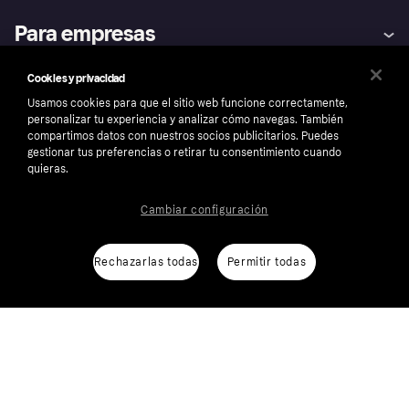
Ayuda
Promesa de protección contra
Para empresas
el fraude
Inicio de sesión
Nuestra promesa
Asistencia al comerciante
Portal de desarrolladores
Klarna app
Cookies y privacidad
Bienestar financiero
Acceso empresas
Estado operativo
Mercado
Directorio de tiendas
Usamos cookies para que el sitio web funcione correctamente,
Configuración de privacidad
personalizar tu experiencia y analizar cómo navegas. También
Vende con Klarna
Plataformas y socios
Política de protección al
compartimos datos con nuestros socios publicitarios. Puedes
comprador de Klarna
Tu derecho de desistimiento
España
gestionar tus preferencias o retirar tu consentimiento cuando
Reclamaciones
quieras.
Cambiar configuración
Síguenos
Rechazarlas todas
Permitir todas