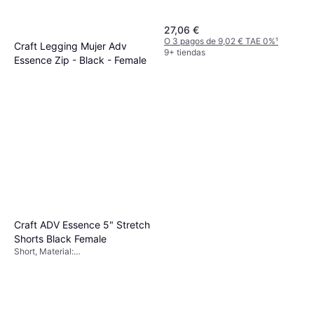
27,06 €
O 3 pagos de 9,02 € TAE 0%
¹
Craft Legging Mujer Adv
9+ tiendas
Essence Zip - Black - Female
Leggings, Color sólido, Material:
24,29 €
24,84 €
Poliamida,
Elastano/Lycra/Spandex,
O 3 pagos de 8,09 € TAE 0%
¹
Reflectantes
9+ tiendas
Craft ADV Essence 5" Stretch
Shorts Black Female
Short, Material:
Elastano/Lycra/Spandex, Poliéster,
Elástico, Reflectantes, Bolsillos