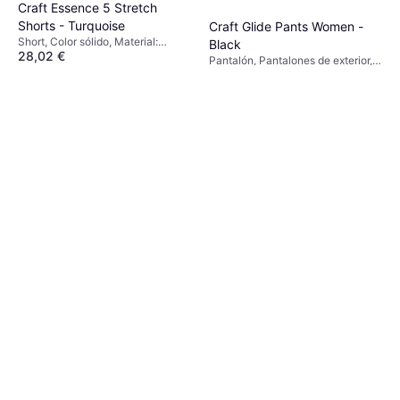
Craft Essence 5 Stretch
Shorts - Turquoise
Craft Glide Pants Women -
Short, Color sólido, Material:
Black
28,02 €
Elastano/Lycra/Spandex, Poliéster,
Pantalón, Pantalones de exterior,
Reflectantes, Bolsillos, Elástico,
O 3 pagos de 9,34 € TAE 0%
¹
30,99 €
Color sólido, Material:
Transpirable
9+ tiendas
Elastano/Lycra/Spandex,
O 3 pagos de 10,33 € TAE 0%
¹
Poliuretano, Poliéster, Elástico,
9+ tiendas
Bolsillos