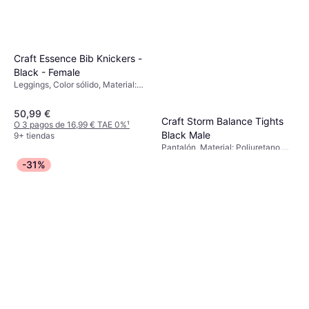
Craft Essence Bib Knickers -
Black - Female
Leggings, Color sólido, Material:
Elastano/Lycra/Spandex,
Poliamida, Elástico, Reflectantes
50,99 €
Craft Storm Balance Tights
O 3 pagos de 16,99 € TAE 0%
¹
Black Male
9+ tiendas
Pantalón, Material: Poliuretano,
61,99 €
Poliéster, Elástico, Reflectantes,
-31%
Corta vientos
O 3 pagos de 20,66 € TAE 0%
¹
9+ tiendas