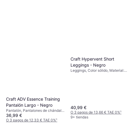
Craft Hypervent Short
Leggings - Negro
Leggings, Color sólido, Material:
Elastano/Lycra/Spandex, Poliéster,
Poliamida, Sintético, Bolsillos,
Transpirable, Elástico, Ajustable,
Absorción de humedad
Craft ADV Essence Training
Pantalón Largo - Negro
40,99 €
Pantalón, Pantalones de chándal,
O 3 pagos de 13,66 € TAE 0%
¹
36,99 €
Color sólido, Material:
9+ tiendas
Elastano/Lycra/Spandex, Poliéster,
O 3 pagos de 12,33 € TAE 0%
¹
Elástico, Bolsillos
9+ tiendas