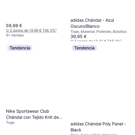
adidas Chándal - Azul
59,99 €
Oscuro/Blanco
O 3 pagos de 19,99 € TAE 0%
¹
Traje, Material: Poliéster, Bolsillos
9+ tiendas
39,95 €
O 3 pagos de 13,31 € TAE 0%
¹
9+ tiendas
Tendencia
Tendencia
Nike Sportswear Club
Chándal con Tejido Knit de
Traje
Poliéster - Azul
adidas Chándal Poly Panel -
Black