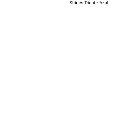
Stripes Tricot - Azul
Traje, Material: Poliéster
44,95 €
O 3 pagos de 14,98 € TAE 0%
¹
9 tiendas