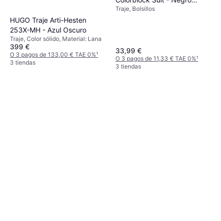
Traje, Bolsillos
Blanco
HUGO Traje Arti-Hesten
253X-MH - Azul Oscuro
Traje, Color sólido, Material: Lana
399 €
33,99 €
O 3 pagos de 133,00 € TAE 0%
¹
O 3 pagos de 11,33 € TAE 0%
¹
3 tiendas
3 tiendas