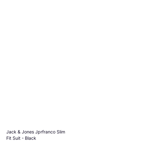
Under Armour Challenger Pro
Chándal - Negro/Blanco
Traje, Material: Poliéster
76,99 €
O 3 pagos de 25,66 € TAE 0%
¹
9+ tiendas
Jack & Jones Jprfranco Slim
Fit Suit - Black