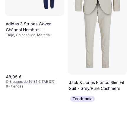
adidas 3 Stripes Woven
Chándal Hombres -
Traje, Color sólido, Material:
Azul/Oscuro
Poliéster, Bolsillos
48,95 €
O 3 pagos de 16,31 € TAE 0%
¹
Jack & Jones Franco Slim Fit
9+ tiendas
Suit - Grey/Pure Cashmere
Traje, Color sólido, Material:
77,84 €
Viscosa, Poliéster,
Tendencia
Elastano/Lycra/Spandex, Bolsillos
O 3 pagos de 25,94 € TAE 0%
¹
7 tiendas