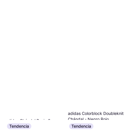
adidas Colorblock Doubleknit
Chándal - Negro Rojo
adidas Chándal Basic 3-
Traje
Tendencia
Tendencia
Stripes - Rojo Negro
72 €