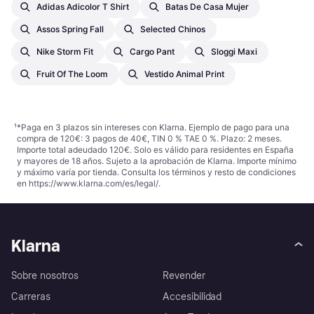
Adidas Adicolor T Shirt
Batas De Casa Mujer
Assos Spring Fall
Selected Chinos
Nike Storm Fit
Cargo Pant
Sloggi Maxi
Fruit Of The Loom
Vestido Animal Print
¹
*Paga en 3 plazos sin intereses con Klarna. Ejemplo de pago para una
compra de 120€: 3 pagos de 40€, TIN 0 % TAE 0 %. Plazo: 2 meses.
Importe total adeudado 120€. Solo es válido para residentes en España
y mayores de 18 años. Sujeto a la aprobación de Klarna. Importe mínimo
y máximo varía por tienda. Consulta los términos y resto de condiciones
en
https://www.klarna.com/es/legal/
.
Klarna
Sobre nosotros
Revender
Carreras
Accesibilidad