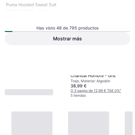
Puma Hooded Sweat Suit
Chándal Mujer - Negro
Traje, Color sólido, Material:
Algodón, Forro polar, Poliéster,
Lana, Transpirable, Capucha,
Has visto 48 de 795 productos
Bolsillos
Mostrar más
59,99 €
O 3 pagos de 19,99 € TAE 0%
¹
5 tiendas
Puma Essentials Sweat Suit
1
2
3
...
10
...
17
Chándal Hombre - Gris
Traje, Material: Algodón
38,99 €
O 3 pagos de 12,99 € TAE 0%
¹
5 tiendas