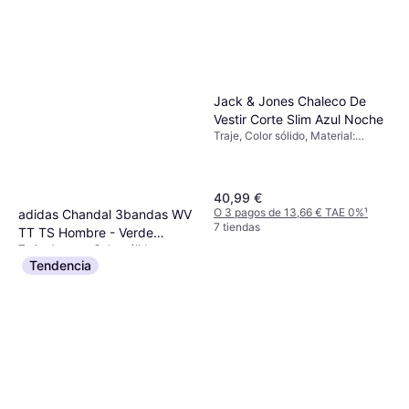
Jack & Jones Chaleco De
Vestir Corte Slim Azul Noche
Traje, Color sólido, Material:
Poliéster, Sintético, Lana, Tirantes
Ajustables, Elástico, Bolsillos,
Ajustable
40,99 €
O 3 pagos de 13,66 € TAE 0%
¹
adidas Chandal 3bandas WV
7 tiendas
TT TS Hombre - Verde
Traje, A rayas, Color sólido,
Oscuro
49 €
Material: Poliéster, Gore-Tex, Lana
Tendencia
merino, Transpirable, Bolsillos
O 3 pagos de 16,33 € TAE 0%
¹
6 tiendas