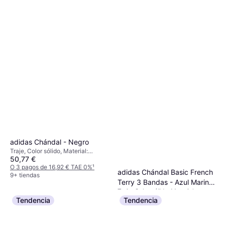
adidas Chándal - Negro
Traje, Color sólido, Material:
50,77 €
Elastano/Lycra/Spandex, Poliéster,
Bolsillos, Transpirable
O 3 pagos de 16,92 € TAE 0%
¹
adidas Chándal Basic French
9+ tiendas
Terry 3 Bandas - Azul Marino
Traje, Color sólido, Material:
Blanco
29,95 €
Poliéster
Tendencia
Tendencia
O 3 pagos de 9,98 € TAE 0%
¹
9+ tiendas