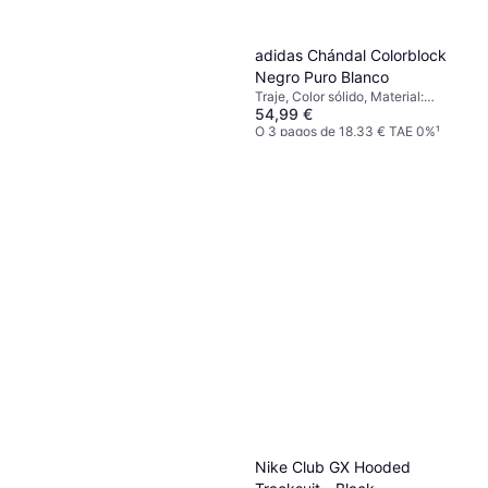
adidas Chándal Colorblock
Negro Puro Blanco
Traje, Color sólido, Material:
54,99 €
Poliéster, Forro polar, Algodón,
Capucha, Bolsillos, Transpirable
O 3 pagos de 18,33 € TAE 0%
¹
9+ tiendas
adidas Chándal Fitness
Cardio Hombre - Negro
Traje
60 €
O 3 pagos de 20,00 € TAE 0%
¹
9 tiendas
Nike Club GX Hooded