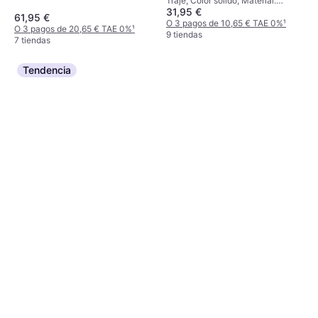
Traje, Color sólido, Material:
31,95 €
Poliéster, Bolsillos
61,95 €
O 3 pagos de 10,65 € TAE 0%
¹
O 3 pagos de 20,65 € TAE 0%
¹
9 tiendas
7 tiendas
Tendencia