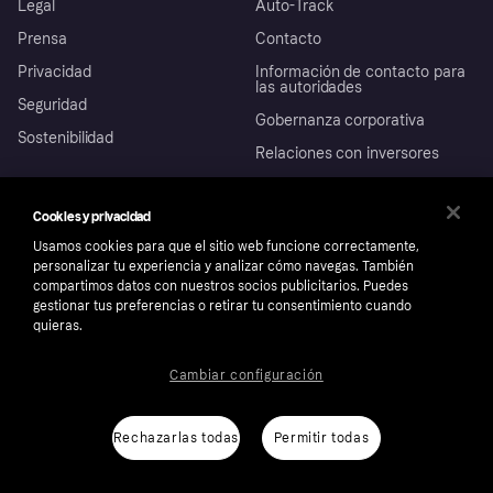
Legal
Auto-Track
Prensa
Contacto
Privacidad
Información de contacto para
las autoridades
Seguridad
Gobernanza corporativa
Sostenibilidad
Relaciones con inversores
Clientes
Cookies y privacidad
Usamos cookies para que el sitio web funcione correctamente,
Ayuda
Promesa de protección contra
Para empresas
el fraude
personalizar tu experiencia y analizar cómo navegas. También
Inicio de sesión
compartimos datos con nuestros socios publicitarios. Puedes
Nuestra promesa
gestionar tus preferencias o retirar tu consentimiento cuando
Asistencia al comerciante
Portal de desarrolladores
Klarna app
quieras.
Bienestar financiero
Acceso empresas
Estado operativo
Mercado
Directorio de tiendas
Configuración de privacidad
Cambiar configuración
Vende con Klarna
Plataformas y socios
Política de protección al
comprador de Klarna
Tu derecho de desistimiento
España
Reclamaciones
Rechazarlas todas
Permitir todas