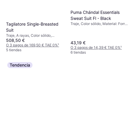
Puma Chándal Essentials
Sweat Suit Fl - Black
Tagliatore Single-Breasted
Traje, Color sólido, Material: Forro
polar, Algodón
Suit
Traje, A rayas, Color sólido,
508,50 €
Material: Algodón, Tela, Lana,
43,19 €
Lino, Viscosa, Bolsillos, Forrado,
O 3 pagos de 169,50 € TAE 0%
¹
O 3 pagos de 14,39 € TAE 0%
¹
Elástico
5 tiendas
6 tiendas
Tendencia