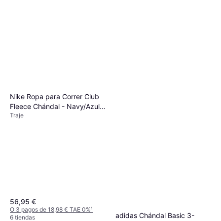
Traje, Material: Poliéster
O 3 pagos de 24,00 € TAE 0%
¹
67,99 €
9+ tiendas
O 3 pagos de 22,66 € TAE 0%
¹
9+ tiendas
Nike Ropa para Correr Club
Fleece Chándal - Navy/Azul
Traje
Neon/Blanco
56,95 €
O 3 pagos de 18,98 € TAE 0%
¹
adidas Chándal Basic 3-
6 tiendas