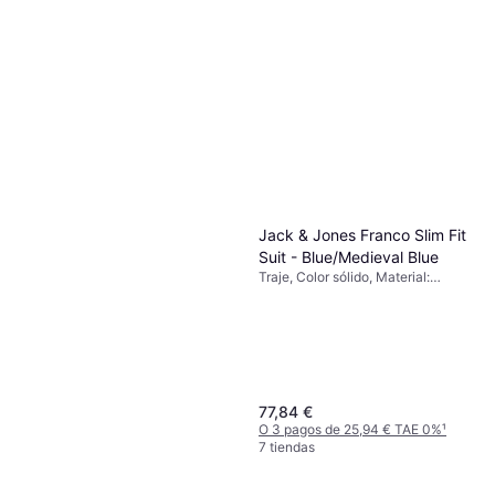
Jack & Jones Franco Slim Fit
Suit - Blue/Medieval Blue
Traje, Color sólido, Material:
Viscosa, Poliéster,
Elastano/Lycra/Spandex, Bolsillos
77,84 €
O 3 pagos de 25,94 € TAE 0%
¹
7 tiendas