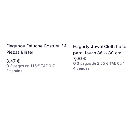
vidaXL Maniquí De Mujer
Completo Base De Vidrio 175
174 €
cm
O 3 pagos de 58,00 € TAE 0%
¹
Elegance Estuche Costura 34
Hagerty Jewel Cloth Paño
2 tiendas
Piezas Blister
para Joyas 36 x 30 cm
7,06 €
3,47 €
O 3 pagos de 2,35 € TAE 0%
¹
O 3 pagos de 1,15 € TAE 0%
¹
4 tiendas
2 tiendas