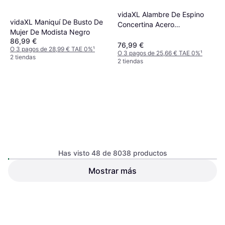
vidaXL Alambre De Espino
vidaXL Maniquí De Busto De
Concertina Acero
Mujer De Modista Negro
Galvanizado BTO-22 150 m
86,99 €
76,99 €
O 3 pagos de 28,99 € TAE 0%
¹
O 3 pagos de 25,66 € TAE 0%
¹
2 tiendas
2 tiendas
Has visto 48 de 8038 productos
vidaXL Cuerda 100% Yute 10
Mostrar más
vidaXL Cuerda 100% Yute 10
mm 250 m
mm 100 m
56,99 €
129,99 €
O 3 pagos de 18,99 € TAE 0%
¹
O 3 pagos de 43,33 € TAE 0%
¹
2 tiendas
2 tiendas