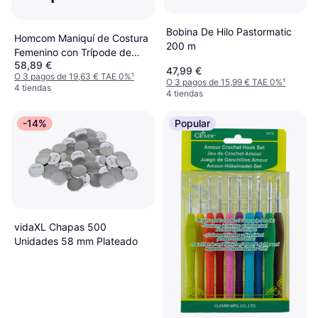
Bobina De Hilo Pastormatic
Homcom Maniquí de Costura
200 m
Femenino con Trípode de
58,89 €
Madera
47,99 €
O 3 pagos de 19,63 € TAE 0%
¹
O 3 pagos de 15,99 € TAE 0%
¹
4 tiendas
4 tiendas
-14%
Popular
vidaXL Chapas 500
Unidades 58 mm Plateado