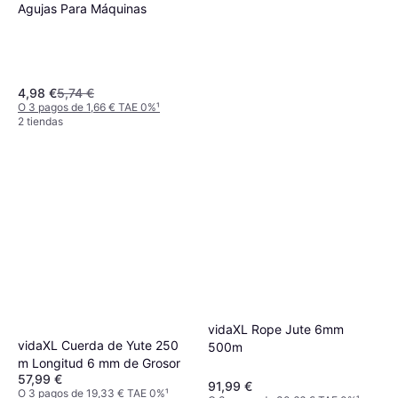
Agujas Para Máquinas
4,98 €
5,74 €
O 3 pagos de 1,66 € TAE 0%
¹
2 tiendas
vidaXL Maniquí De Mujer
Completo Base De Vidrio
177 €
175cm
O 3 pagos de 59,00 € TAE 0%
¹
3 tiendas
vidaXL Rope Jute 6mm
vidaXL Cuerda de Yute 250
500m
m Longitud 6 mm de Grosor
57,99 €
91,99 €
O 3 pagos de 19,33 € TAE 0%
¹