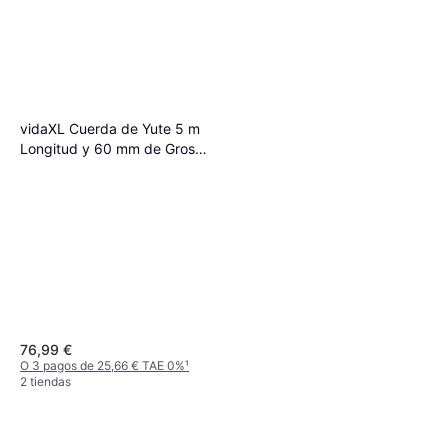
vidaXL Maniquó Ajustable
162-233 cm con Cabeza y
148,99 €
Base Femenino PP Blanco
O 3 pagos de 49,66 € TAE 0%
¹
2 tiendas
vidaXL Cuerda de Yute 5 m
Longitud y 60 mm de Grosor
Marrón
76,99 €
O 3 pagos de 25,66 € TAE 0%
¹
2 tiendas