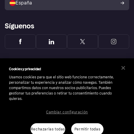
España
Reclamaciones
Síguenos
Cookies y privacidad
Usamos cookies para que el sitio web funcione correctamente,
personalizar tu experiencia y analizar cómo navegas. También
compartimos datos con nuestros socios publicitarios. Puedes
gestionar tus preferencias o retirar tu consentimiento cuando
quieras.
Cambiar configuración
Copyright © 2005-2026 Klarna Bank AB (publ). Sede central: Stockholm, Sweden. Todos
los derechos reservados. Klarna Bank AB (publ). Sveavägen 46, 111 34 Stockholm.
Número de empresa: 556737-0431
Rechazarlas todas
Permitir todas