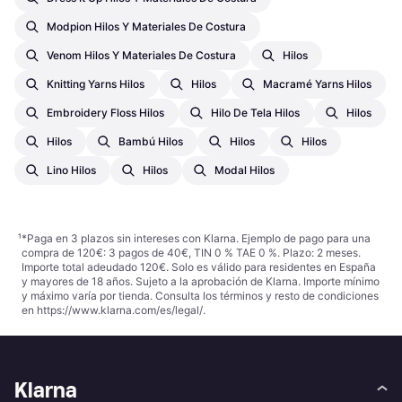
Modpion Hilos Y Materiales De Costura
Venom Hilos Y Materiales De Costura
Hilos
Knitting Yarns Hilos
Hilos
Macramé Yarns Hilos
Embroidery Floss Hilos
Hilo De Tela Hilos
Hilos
Hilos
Bambú Hilos
Hilos
Hilos
Lino Hilos
Hilos
Modal Hilos
¹
*Paga en 3 plazos sin intereses con Klarna. Ejemplo de pago para una
compra de 120€: 3 pagos de 40€, TIN 0 % TAE 0 %. Plazo: 2 meses.
Importe total adeudado 120€. Solo es válido para residentes en España
y mayores de 18 años. Sujeto a la aprobación de Klarna. Importe mínimo
y máximo varía por tienda. Consulta los términos y resto de condiciones
en
https://www.klarna.com/es/legal/
.
Klarna