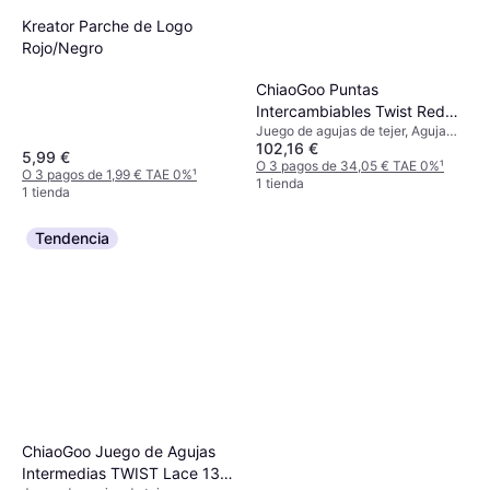
Kreator Parche de Logo
Rojo/Negro
ChiaoGoo Puntas
Intercambiables Twist Red
Juego de agujas de tejer, Aguja
Lace Mini
102,16 €
circular
5,99 €
O 3 pagos de 34,05 € TAE 0%
¹
O 3 pagos de 1,99 € TAE 0%
¹
1 tienda
1 tienda
Tendencia
ChiaoGoo Juego de Agujas
Intermedias TWIST Lace 13