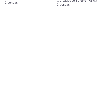
O 3 pagos de 30,66 € TAE 0%
¹
3 tiendas
3 tiendas