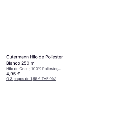
Gutermann Hilo de Poliéster
Blanco 250 m
Hilo de Coser, 100% Poliéster,
4,95 €
Algodón, Poliéster
O 3 pagos de 1,65 € TAE 0%
¹
2 tiendas
Gutermann Sew All Sewing
Thread 100m
Hilo de Coser, Poliéster
2,75 €
O 3 pagos de 0,91 € TAE 0%
¹
2 tiendas