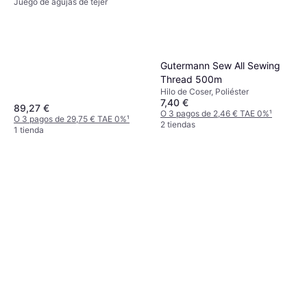
Juego de agujas de tejer
cm y 1,50-2,50 mm
Gutermann Sew All Sewing
Thread 500m
Hilo de Coser, Poliéster
7,40 €
89,27 €
O 3 pagos de 2,46 € TAE 0%
¹
O 3 pagos de 29,75 € TAE 0%
¹
2 tiendas
1 tienda