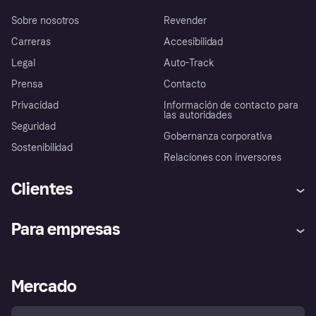
Sobre nosotros
Revender
Carreras
Accesibilidad
Legal
Auto-Track
Prensa
Contacto
Privacidad
Información de contacto para
las autoridades
Seguridad
Gobernanza corporativa
Sostenibilidad
Relaciones con inversores
Clientes
Ayuda
Promesa de protección contra
Para empresas
el fraude
Inicio de sesión
Nuestra promesa
Asistencia al comerciante
Portal de desarrolladores
Klarna app
Bienestar financiero
Acceso empresas
Estado operativo
Mercado
Directorio de tiendas
Configuración de privacidad
Vende con Klarna
Plataformas y socios
Política de protección al
comprador de Klarna
Tu derecho de desistimiento