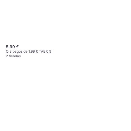
5,99 €
O 3 pagos de 1,99 € TAE 0%
¹
2 tiendas
vidaXL Busto Ficticio De La
Dama Blanco
84,99 €
O 3 pagos de 28,33 € TAE 0%
¹
2 tiendas