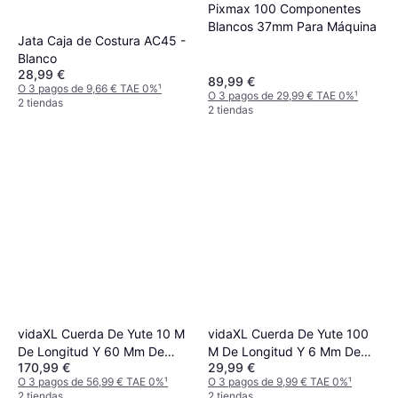
Pixmax 100 Componentes
Blancos 37mm Para Máquina
Jata Caja de Costura AC45 -
Blanco
28,99 €
89,99 €
O 3 pagos de 9,66 € TAE 0%
¹
O 3 pagos de 29,99 € TAE 0%
¹
2 tiendas
2 tiendas
vidaXL Cuerda De Yute 10 M
vidaXL Cuerda De Yute 100
De Longitud Y 60 Mm De
M De Longitud Y 6 Mm De
170,99 €
29,99 €
Grosor
Grosor
O 3 pagos de 56,99 € TAE 0%
¹
O 3 pagos de 9,99 € TAE 0%
¹
2 tiendas
2 tiendas