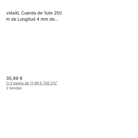
vidaXL Cuerda de Yute 250
m de Longitud 4 mm de
Grosor
35,99 €
O 3 pagos de 11,99 € TAE 0%
¹
2 tiendas
vidaXL Maniquó Ajustable
162-233 cm con Cabeza y
148,99 €
Base Femenino PP Negro
O 3 pagos de 49,66 € TAE 0%
¹