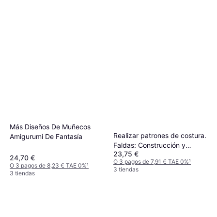
Más Diseños De Muñecos
Realizar patrones de costura.
Amigurumi De Fantasía
Faldas: Construcción y
23,75 €
transformación
24,70 €
O 3 pagos de 7,91 € TAE 0%
¹
O 3 pagos de 8,23 € TAE 0%
¹
3 tiendas
3 tiendas