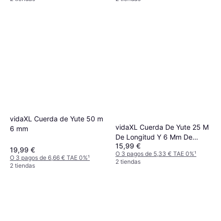
vidaXL Cuerda de Yute 50 m
vidaXL Cuerda De Yute 25 M
6 mm
De Longitud Y 6 Mm De
15,99 €
Grosor
19,99 €
O 3 pagos de 5,33 € TAE 0%
¹
O 3 pagos de 6,66 € TAE 0%
¹
2 tiendas
2 tiendas