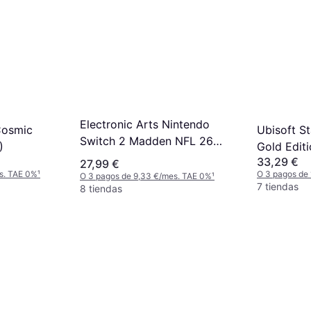
Electronic Arts Nintendo
Ubisoft S
Cosmic
Switch 2 Madden NFL 26
Gold Edit
)
Game
33,29 €
27,99 €
O 3 pagos de
s. TAE 0%
¹
O 3 pagos de 9,33 €/mes. TAE 0%
¹
7 tiendas
8 tiendas