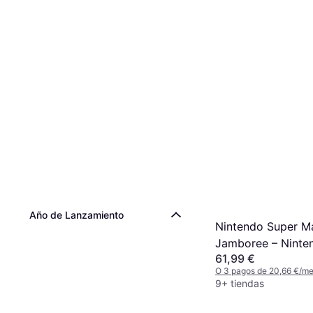
Año de Lanzamiento
Nintendo Super Ma
Jamboree – Ninte
61,99 €
2 Edition + Jamb
O 3 pagos de 20,66 €/m
(Switch 2)
9+ tiendas