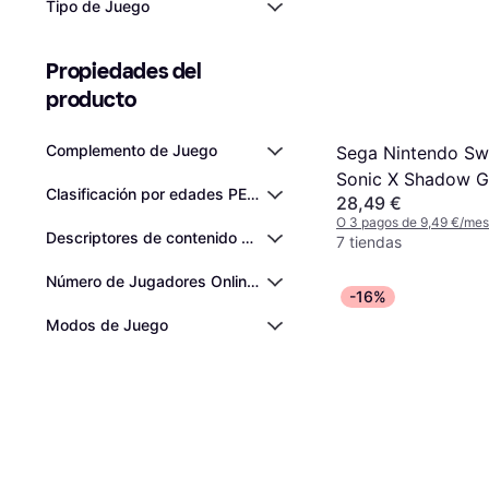
Tipo de Juego
Propiedades del 
producto
Complemento de Juego
Sega Nintendo Sw
Sonic X Shadow G
Clasificación por edades PEGI
28,49 €
Day 1 Edition
O 3 pagos de 9,49 €/me
Descriptores de contenido PEGI
7 tiendas
Número de Jugadores Online (Máx.)
-16%
Modos de Juego