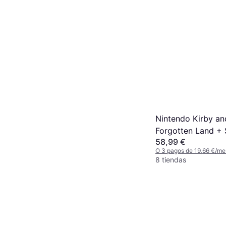
Nintendo Kirby an
Forgotten Land + 
58,99 €
Crossed World (Sw
O 3 pagos de 19,66 €/me
8 tiendas