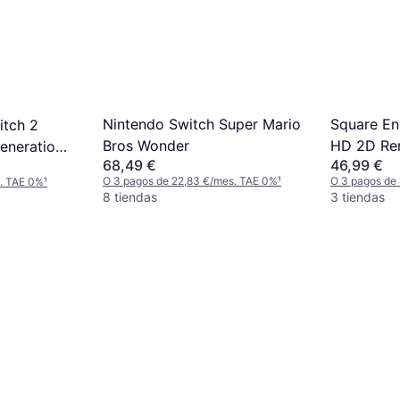
Nintendo Switch Super Mario
Square Eni
itch 2
Bros Wonder
HD 2D Re
enerations
68,49 €
46,99 €
O 3 pagos de 22,83 €/mes. TAE 0%
¹
O 3 pagos de
s. TAE 0%
¹
8 tiendas
3 tiendas