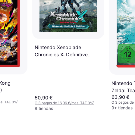
Nintendo Xenoblade
Chronicles X: Definitive
Edition - Switch 2
Kong
Nintendo 
)
Zelda: Te
63,90 €
Edition (S
50,90 €
es. TAE 0%
¹
O 3 pagos de
O 3 pagos de 16,96 €/mes. TAE 0%
¹
9+ tiendas
8 tiendas