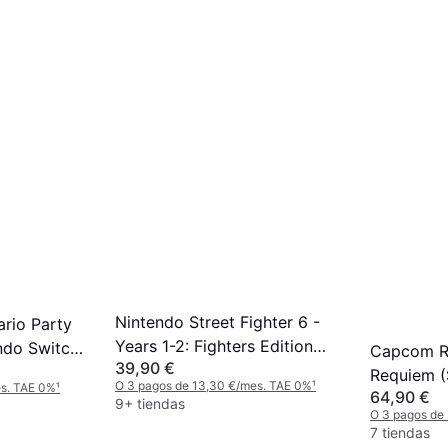
Nintendo Street Fighter 6 -
rio Party
Years 1-2: Fighters Edition
ndo Switch
Capcom Re
39,90 €
(Switch 2)
oree TV
Requiem (
O 3 pagos de 13,30 €/mes. TAE 0%
¹
es. TAE 0%
¹
64,90 €
9+ tiendas
O 3 pagos de
7 tiendas