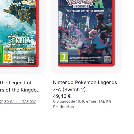
Nintendo Pokemon Legends
The Legend of
Z-A (Switch 2)
ars of the Kingdom
49,40 €
witch 2)
O 3 pagos de 16,46 €/mes. TAE 0%
¹
 21,30 €/mes. TAE 0%
¹
9+ tiendas