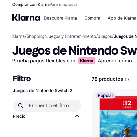
Comprar con Klarna
Para empresas
Descubre Klarna
Compra
App de Klarna
Klarna
/
Shopping
/
Juegos y Entretenimiento
/
Juegos
/
Juegos de N
Formas de pag
Tiendas
Juegos de Nintendo Sw
Formas de pago
MediaMarkt
Paga ahora
Shein
Paga en 3 plazos
Zalando Priv
Prueba pagos flexibles con
Aprende cómo
Paga en 30 días
Zara
Financiación
JD Sports
Klarna en Apple 
Filtro
78 productos
Juegos de Nintendo Switch 2
Directorio de tie
Popular
Precio