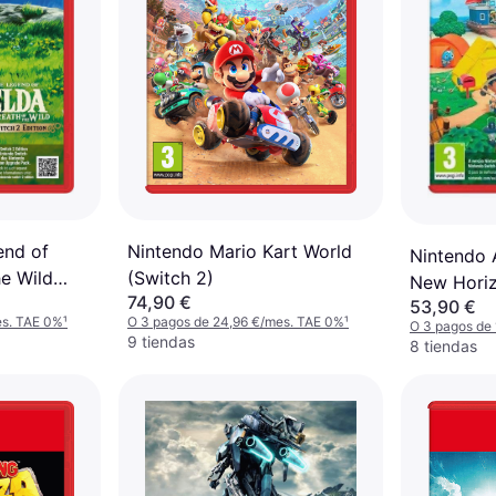
end of
Nintendo Mario Kart World
Nintendo 
he Wild
(Switch 2)
New Horiz
74,90 €
53,90 €
es. TAE 0%
¹
O 3 pagos de 24,96 €/mes. TAE 0%
¹
O 3 pagos de
9 tiendas
8 tiendas