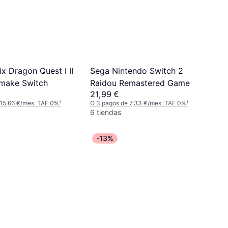
x Dragon Quest I II
Sega Nintendo Switch 2
make Switch
Raidou Remastered Game
21,99 €
 15,66 €/mes. TAE 0%
¹
O 3 pagos de 7,33 €/mes. TAE 0%
¹
6 tiendas
-13%