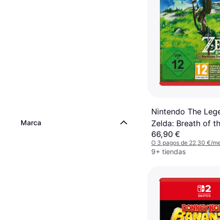
Nintendo The Leg
Marca
Zelda: Breath of t
66,90 €
Edition (Switch 2)
O 3 pagos de 22,30 €/m
9+ tiendas