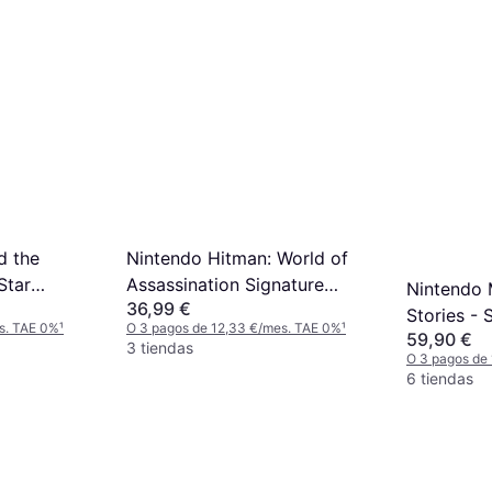
d the
Nintendo Hitman: World of
Star
Assassination Signature
Nintendo 
36,99 €
itch 2)
Edition Switch 2 Game
Stories - 
s. TAE 0%
¹
O 3 pagos de 12,33 €/mes. TAE 0%
¹
59,90 €
3 tiendas
O 3 pagos de
6 tiendas