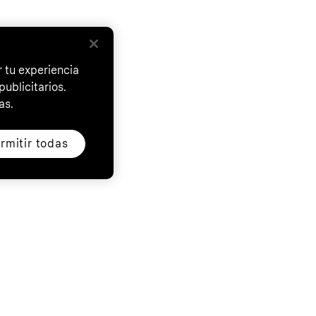
 tu experiencia
ublicitarios.
as.
rmitir todas