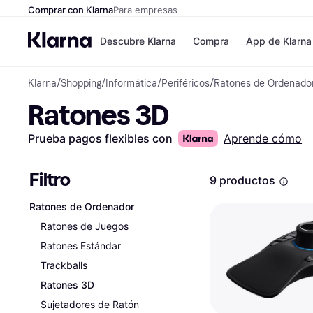
Comprar con Klarna
Para empresas
Descubre Klarna
Compra
App de Klarna
Klarna
/
Shopping
/
Informática
/
Periféricos
/
Ratones de Ordenado
Formas de pag
Tiendas
Ratones 3D
Formas de pago
MediaMarkt
Paga ahora
Shein
Paga en 3 plazos
Zalando Priv
Prueba pagos flexibles con
Aprende cómo
Paga en 30 días
Zara
Financiación
JD Sports
Klarna en Apple 
Filtro
9 productos
Ratones de Ordenador
Directorio de tie
Ratones de Juegos
Ratones Estándar
Trackballs
Ratones 3D
Sujetadores de Ratón