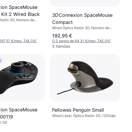
ion SpaceMouse
 Kit 2 Wired Black
3DConnexion SpaceMouse
 Ratón 3D, Número de
Compact
cs
Wired Óptico Ratón 3D, Número de
botones: 2pcs
192,95 €
 167,57 €/mes. TAE 0%
¹
O 3 pagos de 64,31 €/mes. TAE 0%
¹
5 tiendas
a
ion SpaceMouse
Fellowes Penguin Small
Wired Láser, Óptico Ratón 3D, 1200dpi
700119
ón 3D