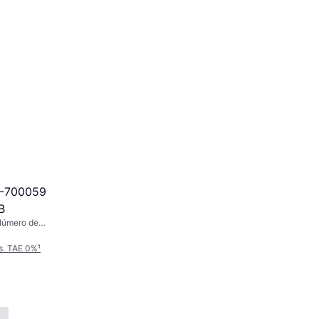
-700059
B
Número de
s. TAE 0%
¹