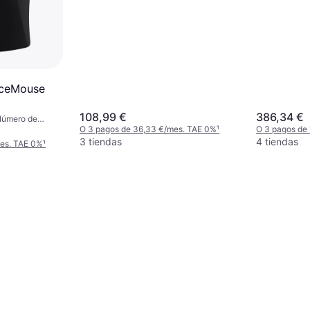
1200dpi, Número de botones: 2pcs
ceMouse
108,99 €
386,34 €
Número de
O 3 pagos de 36,33 €/mes. TAE 0%
¹
O 3 pagos de
3 tiendas
4 tiendas
mes. TAE 0%
¹