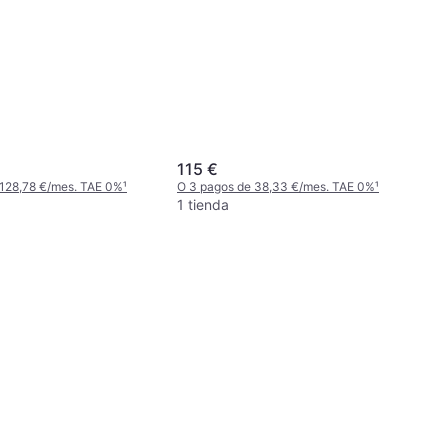
115 €
 128,78 €/mes. TAE 0%
¹
O 3 pagos de 38,33 €/mes. TAE 0%
¹
1 tienda