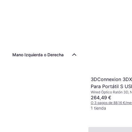
Mano Izquierda o Derecha
3DConnexion 3DX
Para Portátil S US
Wired Óptico Ratón 3D, 
botones: 2pcs
264,49 €
O 3 pagos de 88,16 €/me
1 tienda