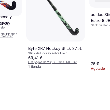
adidas St
nche y
Estro 8 JR
egro
Hockey
Stick de Hock
ielo
elo, Plástico
. TAE 0%
¹
Byte XR7 Hockey Stick 37.5L
Stick de Hockey sobre Hielo
69,41 €
O 3 pagos de 23,13 €/mes. TAE 0%
¹
75 €
1 tienda
Agotado