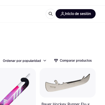
Inicio de sesión
Más información
les de oficina
Qué es Klarna?
Comparar productos
Ordenar por popularidad
las categorías
Bauer Hockey Runner Fly-x