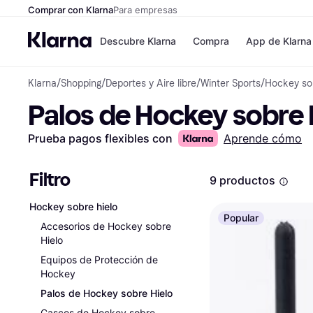
Comprar con Klarna
Para empresas
Descubre Klarna
Compra
App de Klarna
Klarna
/
Shopping
/
Deportes y Aire libre
/
Winter Sports
/
Hockey sob
Formas de pag
Tiendas
Palos de Hockey sobre 
Formas de pago
MediaMarkt
Paga ahora
Shein
Paga en 3 plazos
Zalando Priv
Prueba pagos flexibles con
Aprende cómo
Paga en 30 días
Zara
Financiación
JD Sports
Klarna en Apple 
Filtro
9 productos
Hockey sobre hielo
Directorio de tie
Popular
Accesorios de Hockey sobre
Hielo
Equipos de Protección de
Hockey
Palos de Hockey sobre Hielo
Cascos de Hockey sobre