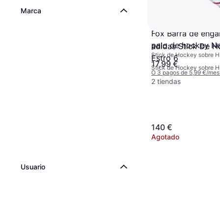
Marca
Fox Barra de enga
palo de hockey N
adidas Stick De 
Stick de Hockey sobre H
Estro 6
17,99 €
Stick de Hockey sobre Hi
O 3 pagos de 5,99 €/mes
2 tiendas
140 €
Agotado
Usuario