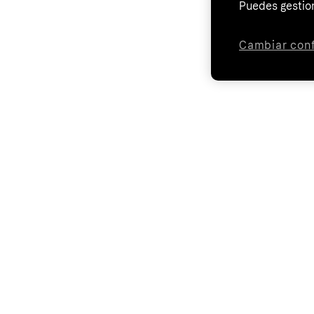
Puedes gestion
Cambiar conf
¹
*Paga en 3 plazos sin intereses con Klarna. Ejemplo de pago para una c
18 años. Sujeto a la aprobación de Klarna. Importe mínimo y máximo varí