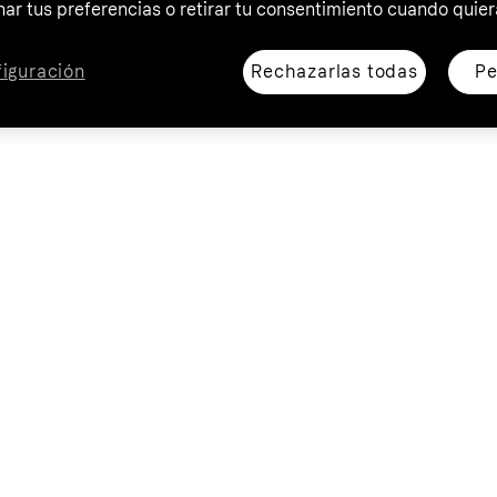
ar tus preferencias o retirar tu consentimiento cuando quier
Rechazarlas todas
Pe
iguración
ompra de 120€: 3 pagos de 40€, TIN 0 % TAE 0 %. Plazo: 2 meses. Importe total
a por tienda. Consulta los términos y resto de condiciones en
https://www.klarna.