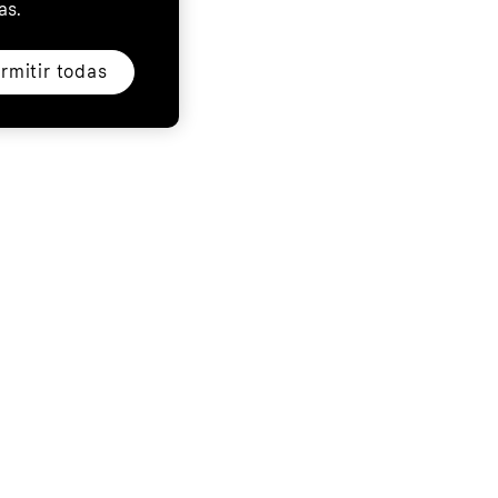
as.
rmitir todas
 adeudado 120€. Solo es válido para residentes en España y mayores de
com/es/legal/
.