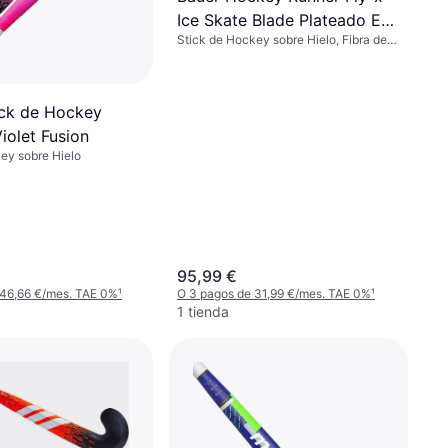
Ice Skate Blade Plateado EU
Stick de Hockey sobre Hielo, Fibra de
45
carbono
ick de Hockey
iolet Fusion
ey sobre Hielo
95,99 €
 46,66 €/mes. TAE 0%
¹
O 3 pagos de 31,99 €/mes. TAE 0%
¹
1 tienda