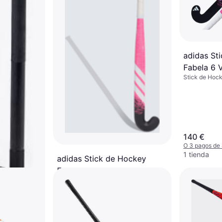
adidas St
Fabela 6 V
Stick de Hock
140 €
O 3 pagos de
1 tienda
adidas Stick de Hockey
Fabela 8 Shock Pink
Stick de Hockey sobre Hielo
75 €
O 3 pagos de 25,00 €/mes. TAE 0%
¹
1 tienda