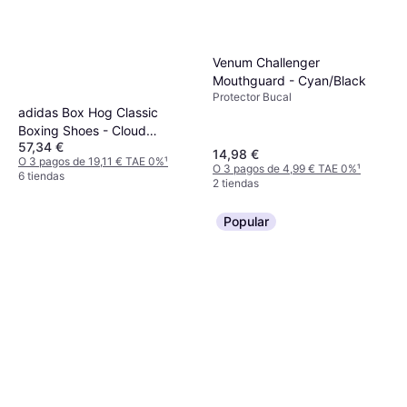
Venum Challenger
Mouthguard - Cyan/Black
Protector Bucal
adidas Box Hog Classic
Boxing Shoes - Cloud
57,34 €
White/Core Black
14,98 €
O 3 pagos de 19,11 € TAE 0%
¹
O 3 pagos de 4,99 € TAE 0%
¹
6 tiendas
2 tiendas
Popular