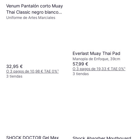
Venum Pantalón corto Muay
Thai Classic negro blanco
Uniforme de Artes Marciales
Black
Everlast Muay Thai Pad
Manopla de Enfoque, 39cm
57,99 €
32,95 €
O 3 pagos de 19,33 € TAE 0%
¹
O 3 pagos de 10,98 € TAE 0%
¹
3 tiendas
3 tiendas
SHOCK DOCTOR Gel Max
Shock Absorber Mouthguard