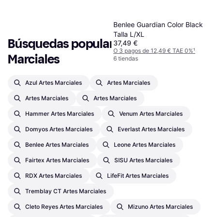
1
2
3
...
30
...
57
Benlee Guardian Color Black
Talla L/XL
Búsquedas populares en Artes 
37,49 €
O 3 pagos de 12,49 € TAE 0%
¹
Marciales
6 tiendas
Azul Artes Marciales
Artes Marciales
Artes Marciales
Artes Marciales
Hammer Artes Marciales
Venum Artes Marciales
Domyos Artes Marciales
Everlast Artes Marciales
Benlee Artes Marciales
Leone Artes Marciales
Fairtex Artes Marciales
SISU Artes Marciales
RDX Artes Marciales
LifeFit Artes Marciales
Tremblay CT Artes Marciales
Cleto Reyes Artes Marciales
Mizuno Artes Marciales