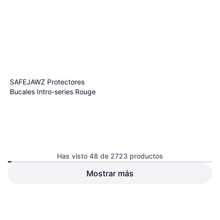
SAFEJAWZ Protectores
Bucales Intro-series Rouge
Has visto 48 de 2723 productos
Mostrar más
9,99 €
O 3 pagos de 3,33 € TAE 0%
¹
7 tiendas