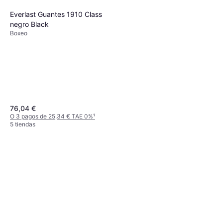
Everlast Guantes 1910 Class
negro Black
Boxeo
76,04 €
O 3 pagos de 25,34 € TAE 0%
¹
5 tiendas
Homcom Saco De Boxeo De
Pie Pu Epe Hdpe
159,99 €
O 3 pagos de 53,33 € TAE 0%
¹
5 tiendas