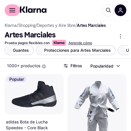
Comprar con Klarna
Para empresas
Klarna
/
Shopping
/
Deportes y Aire libre
/
Artes Marciales
Artes Marciales
Prueba pagos flexibles con
Aprende cómo
Guantes
Protecciones para Artes Marciales
Un
1000+ productos
Filtros
Popularidad
Popular
adidas Bota de Lucha
Speedex - Core Black