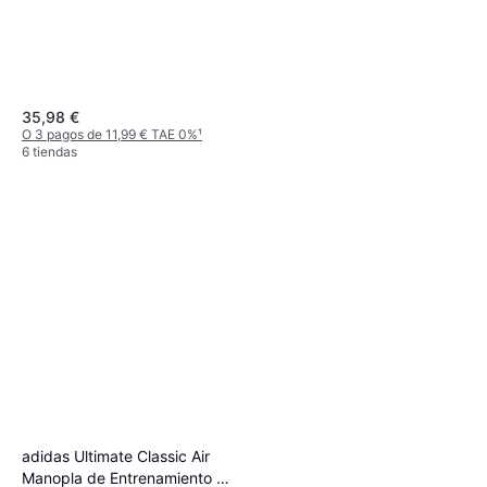
35,98 €
O 3 pagos de 11,99 € TAE 0%
¹
6 tiendas
Homcom Punching Ball
Ajustable
50,99 €
O 3 pagos de 16,99 € TAE 0%
¹
5 tiendas
adidas Ultimate Classic Air
Manopla de Entrenamiento -