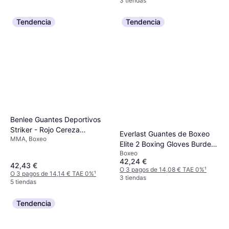
3 tiendas
Tendencia
Tendencia
Benlee Guantes Deportivos
Striker - Rojo Cereza
Everlast Guantes de Boxeo
MMA, Boxeo
Negro/Blanco
Elite 2 Boxing Gloves Burdeos
Boxeo
16 OZ
42,24 €
42,43 €
O 3 pagos de 14,08 € TAE 0%
¹
O 3 pagos de 14,14 € TAE 0%
¹
3 tiendas
5 tiendas
Tendencia