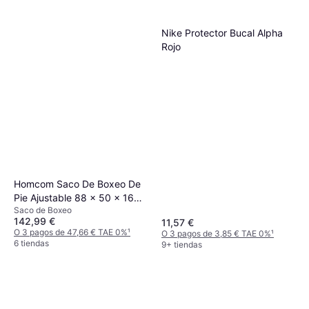
6 tiendas
Nike Protector Bucal Alpha
Rojo
Homcom Saco De Boxeo De
Pie Ajustable 88 x 50 x 160-
Saco de Boxeo
230 cm
142,99 €
11,57 €
O 3 pagos de 47,66 € TAE 0%
¹
O 3 pagos de 3,85 € TAE 0%
¹
6 tiendas
9+ tiendas