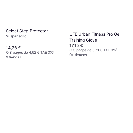
Select Step Protector
UFE Urban Fitness Pro Gel
Suspensorio
Training Glove
17,15 €
14,76 €
O 3 pagos de 5,71 € TAE 0%
¹
O 3 pagos de 4,92 € TAE 0%
¹
9+ tiendas
9 tiendas