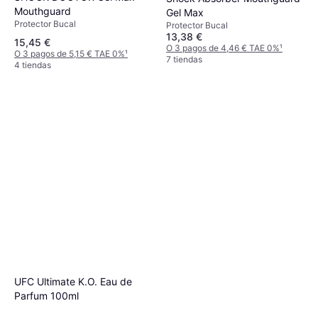
Mouthguard
Gel Max
Protector Bucal
Protector Bucal
13,38 €
15,45 €
O 3 pagos de 4,46 € TAE 0%
¹
O 3 pagos de 5,15 € TAE 0%
¹
7 tiendas
4 tiendas
UFC Ultimate K.O. Eau de
Parfum 100ml