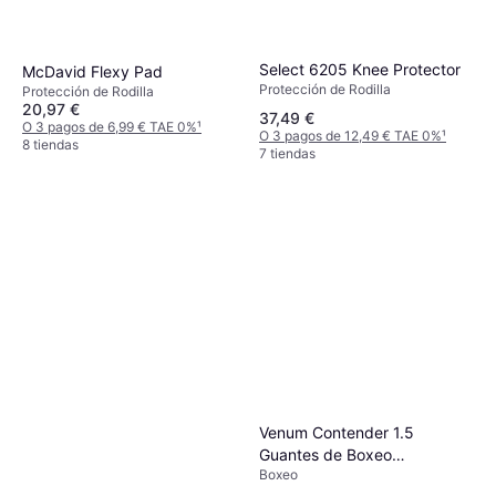
Select 6205 Knee Protector
McDavid Flexy Pad
Protección de Rodilla
Protección de Rodilla
20,97 €
37,49 €
O 3 pagos de 6,99 € TAE 0%
¹
O 3 pagos de 12,49 € TAE 0%
¹
8 tiendas
7 tiendas
Venum Contender 1.5
Guantes de Boxeo
Boxeo
Blanco/Plata Oz