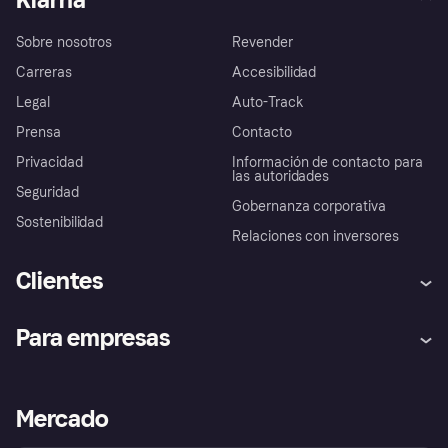
Sobre nosotros
Revender
Carreras
Accesibilidad
Legal
Auto-Track
Prensa
Contacto
Privacidad
Información de contacto para
las autoridades
Seguridad
Gobernanza corporativa
Sostenibilidad
Relaciones con inversores
Clientes
Ayuda
Promesa de protección contra
Para empresas
el fraude
Inicio de sesión
Nuestra promesa
Asistencia al comerciante
Portal de desarrolladores
Klarna app
Bienestar financiero
Acceso empresas
Estado operativo
Mercado
Directorio de tiendas
Configuración de privacidad
Vende con Klarna
Plataformas y socios
Política de protección al