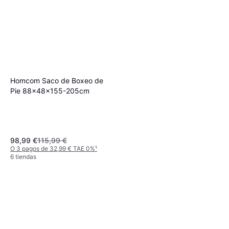
Black
Homcom Saco de Boxeo de
Pie 88x48x155-205cm
98,99 €
115,99 €
O 3 pagos de 32,99 € TAE 0%
¹
6 tiendas
Homcom Saco de Boxeo de
Pie Ajustable 4 Niveles
45,99 €
O 3 pagos de 15,33 € TAE 0%
¹