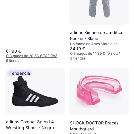
adidas Kimono de Ju-Jitsu
Rookie - Blanc
Uniforme de Artes Marciales
34,19 €
61,90 €
O 3 pagos de 11,39 € TAE 0%
¹
O 3 pagos de 20,63 € TAE 0%
¹
3 tiendas
5 tiendas
Tendencia
adidas Combat Speed 4
SHOCK DOCTOR Braces
Wrestling Shoes - Negro
Mouthguard