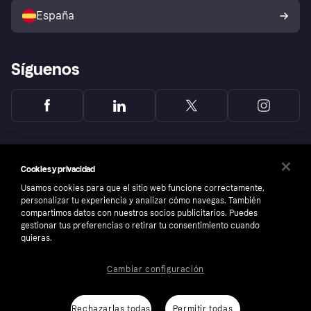
comprador de Klarna
Tu derecho de desistimiento
España
Reclamaciones
Síguenos
Cookies y privacidad
Usamos cookies para que el sitio web funcione correctamente,
personalizar tu experiencia y analizar cómo navegas. También
compartimos datos con nuestros socios publicitarios. Puedes
gestionar tus preferencias o retirar tu consentimiento cuando
quieras.
Cambiar configuración
Copyright © 2005-2026 Klarna Bank AB (publ). Sede central: Stockholm, Sweden. Todos
los derechos reservados. Klarna Bank AB (publ). Sveavägen 46, 111 34 Stockholm.
Número de empresa: 556737-0431
Rechazarlas todas
Permitir todas