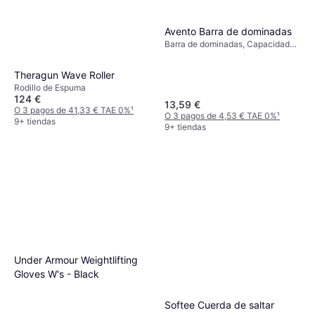
Avento Barra de dominadas
Barra de dominadas, Capacidad
de carga (máx) 100 kg
Theragun Wave Roller
Rodillo de Espuma
124 €
13,59 €
O 3 pagos de 41,33 € TAE 0%
¹
O 3 pagos de 4,53 € TAE 0%
¹
9+ tiendas
9+ tiendas
Under Armour Weightlifting
Gloves W's - Black
Softee Cuerda de saltar