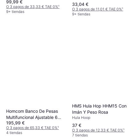
99,99 €
de carga (máx) 100 kg
33,04 €
O 3 pagos de 33,33 € TAE 0%
¹
O 3 pagos de 11,01 € TAE 0%
¹
9+ tiendas
9+ tiendas
HMS Hula Hop HHM15 Con
Homcom Banco De Pesas
Imán Y Peso Rosa
Multifuncional Ajustable 6
Hula Hoop
195,99 €
Posiciones
37 €
O 3 pagos de 65,33 € TAE 0%
¹
O 3 pagos de 12,33 € TAE 0%
¹
4 tiendas
7 tiendas