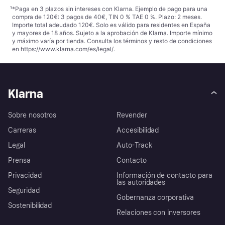
¹
*Paga en 3 plazos sin intereses con Klarna. Ejemplo de pago para una
compra de 120€: 3 pagos de 40€, TIN 0 % TAE 0 %. Plazo: 2 meses.
Importe total adeudado 120€. Solo es válido para residentes en España
y mayores de 18 años. Sujeto a la aprobación de Klarna. Importe mínimo
y máximo varía por tienda. Consulta los términos y resto de condiciones
en
https://www.klarna.com/es/legal/
.
Klarna
Sobre nosotros
Revender
Carreras
Accesibilidad
Legal
Auto-Track
Prensa
Contacto
Privacidad
Información de contacto para
las autoridades
Seguridad
Gobernanza corporativa
Sostenibilidad
Relaciones con inversores