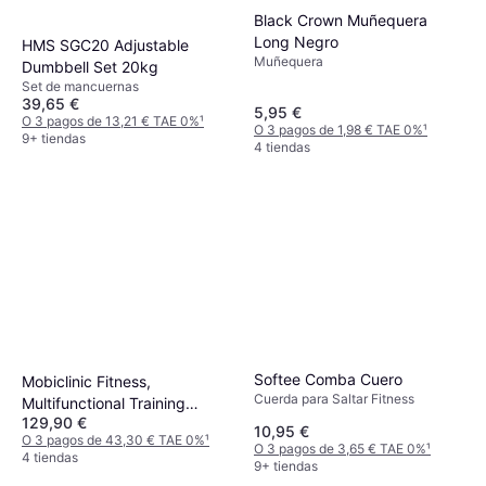
Black Crown Muñequera
Long Negro
HMS SGC20 Adjustable
Muñequera
Dumbbell Set 20kg
Set de mancuernas
39,65 €
5,95 €
O 3 pagos de 13,21 € TAE 0%
¹
O 3 pagos de 1,98 € TAE 0%
¹
9+ tiendas
4 tiendas
Softee Comba Cuero
Mobiclinic Fitness,
Cuerda para Saltar Fitness
Multifunctional Training
129,90 €
bench
10,95 €
O 3 pagos de 43,30 € TAE 0%
¹
O 3 pagos de 3,65 € TAE 0%
¹
4 tiendas
9+ tiendas