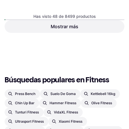
Has visto 48 de 8499 productos
Mostrar más
UFE Vinyl Coated Kettlebell
12kg
Kettlebell 12 kg
55,99 €
49,23 €
O 3 pagos de 18,66 € TAE 0%
¹
O 3 pagos de 16,41 € TAE 0%
¹
9+ tiendas
9+ tiendas
1
2
3
...
91
...
178
Búsquedas populares en Fitness
Press Bench
Suelo De Goma
Kettlebell 16kg
Chin Up Bar
Hammer Fitness
Olive Fitness
Tunturi Fitness
VidaXL Fitness
Ultrasport Fitness
Xiaomi Fitness