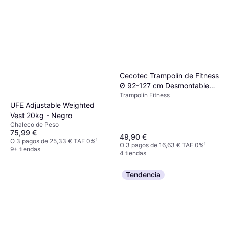
Cecotec Trampolín de Fitness
Ø 92-127 cm Desmontable
Trampolín Fitness
Plegable
UFE Adjustable Weighted
Vest 20kg - Negro
Chaleco de Peso
75,99 €
49,90 €
O 3 pagos de 25,33 € TAE 0%
¹
O 3 pagos de 16,63 € TAE 0%
¹
9+ tiendas
4 tiendas
Tendencia