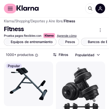
Comprar con Klarna
Para empresas
Klarna
/
Shopping
/
Deportes y Aire libre
/
Fitness
Fitness
Prueba pagos flexibles con
Aprende cómo
Equipos de entrenamiento
Pesos
Bancos de Ej
1000+ productos
Filtros
Popularidad
Popular