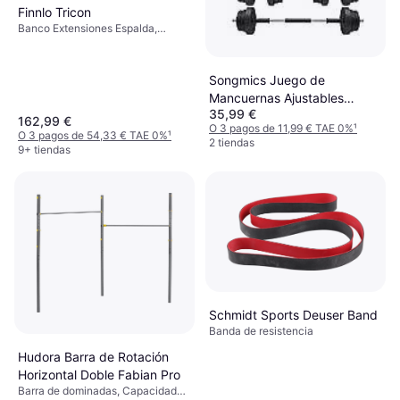
Finnlo Tricon
Banco Extensiones Espalda,
Capacidad de carga (máx) 130 kg
Songmics Juego de
Mancuernas Ajustables
35,99 €
Fitness, Negro
162,99 €
O 3 pagos de 11,99 € TAE 0%
¹
O 3 pagos de 54,33 € TAE 0%
¹
2 tiendas
9+ tiendas
Schmidt Sports Deuser Band
Banda de resistencia
Hudora Barra de Rotación
Horizontal Doble Fabian Pro
Barra de dominadas, Capacidad