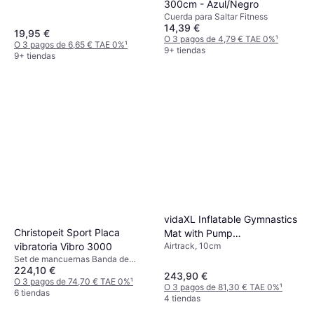
300cm - Azul/Negro
Cuerda para Saltar Fitness
14,39 €
19,95 €
O 3 pagos de 4,79 € TAE 0%
¹
O 3 pagos de 6,65 € TAE 0%
¹
9+ tiendas
9+ tiendas
vidaXL Inflatable Gymnastics
Christopeit Sport Placa
Mat with Pump
vibratoria Vibro 3000
Airtrack, 10cm
800x100x10cm
Set de mancuernas Banda de
224,10 €
resistencia
243,90 €
O 3 pagos de 74,70 € TAE 0%
¹
O 3 pagos de 81,30 € TAE 0%
¹
6 tiendas
4 tiendas