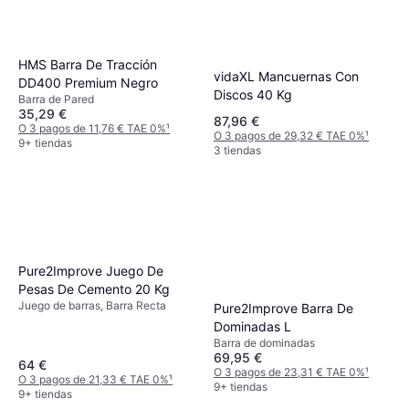
HMS Barra De Tracción
vidaXL Mancuernas Con
DD400 Premium Negro
Discos 40 Kg
Barra de Pared
35,29 €
87,96 €
O 3 pagos de 11,76 € TAE 0%
¹
O 3 pagos de 29,32 € TAE 0%
¹
9+ tiendas
3 tiendas
Pure2Improve Juego De
Pesas De Cemento 20 Kg
Juego de barras, Barra Recta
Pure2Improve Barra De
Dominadas L
Barra de dominadas
69,95 €
64 €
O 3 pagos de 23,31 € TAE 0%
¹
O 3 pagos de 21,33 € TAE 0%
¹
9+ tiendas
9+ tiendas