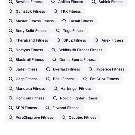
Bowflex Fitness
Abilica Fitness
Schiek Fitness
Gymstick Fitness
TRX Fitness
Master Fitness Fitness
Casall Fitness
Body Solid Fitness
Togu Fitness
Theraband Fitness
SKLZ Fitness
Airex Fitness
Domyos Fitness
Schildkröt Fitness Fitness
Blackroll Fitness
Gorilla Sports Fitness
Jade Fitness
Everlast Fitness
Hyperice Fitness
Gasp Fitness
Bosu Fitness
Fat Gripz Fitness
Manduka Fitness
Harbinger Fitness
Homcom Fitness
Nordic Fighter Fitness
SPRI Fitness
Fitwood Fitness
Pure2Improve Fitness
Cecotec Fitness