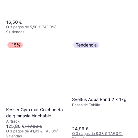
16,50 €
O 3 pagos de 5,50 € TAE 0%
¹
9+ tiendas
-15%
Tendencia
adidas Muñequera Tennis WB
L 2 Unidades
Muñequera
8,95 €
O 3 pagos de 2,98 € TAE 0%
¹
9+ tiendas
Sveltus Aqua Band 2 x 1kg
Pesas de Tobillo
Kesser Gym mat Colchoneta
de gimnasia hinchable
Airtrack
Airtrack Colchoneta de
125,80 €
147,80 €
gimnasia 3/4/5/6m incl. bolsa
24,99 €
O 3 pagos de 41,93 € TAE 0%
¹
O 3 pagos de 8,33 € TAE 0%
¹
de transporte y bomba de
2 tiendas