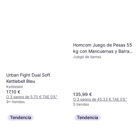
Homcom Juego de Pesas 55
kg con Mancuernas y Barra
Juego de barras
Pesos Ajustables
Urban Fight Dual Soft
Kettlebell Bleu
Kettlebell
17,10 €
135,99 €
O 3 pagos de 5,70 € TAE 0%
¹
O 3 pagos de 45,33 € TAE 0%
¹
9+ tiendas
5 tiendas
Tendencia
Tendencia