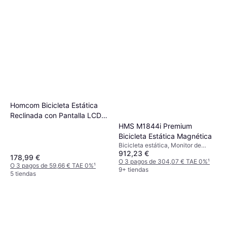
Homcom Bicicleta Estática
Reclinada con Pantalla LCD y
Volante de Inercia
HMS M1844i Premium
Bicicleta Estática Magnética
Bicicleta estática, Monitor de
912,23 €
frecuencia cardíaca, Bluetooth,
178,99 €
USB, Contador de calorías
O 3 pagos de 304,07 € TAE 0%
¹
O 3 pagos de 59,66 € TAE 0%
¹
9+ tiendas
5 tiendas