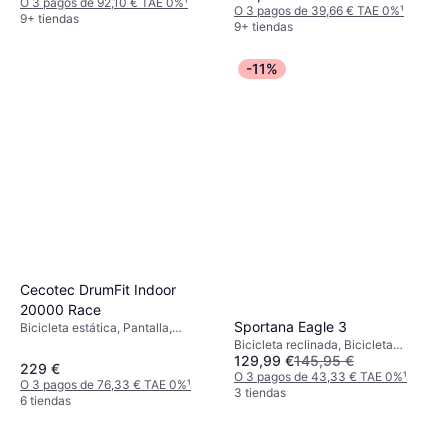
O 3 pagos de 92,10 € TAE 0%
¹
O 3 pagos de 39,66 € TAE 0%
¹
9+ tiendas
9+ tiendas
-11%
Cecotec DrumFit Indoor
20000 Race
Sportana Eagle 3
Bicicleta estática, Pantalla,
Monitor de frecuencia cardíaca,
Bicicleta reclinada, Bicicleta
129,99 €
145,95 €
Ruedas de transporte
estática, Sillín ajustable, Plegable,
229 €
Pantalla, Ruedas de transporte
O 3 pagos de 43,33 € TAE 0%
¹
O 3 pagos de 76,33 € TAE 0%
¹
3 tiendas
6 tiendas