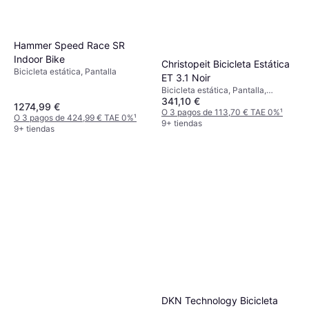
Hammer Speed Race SR
Indoor Bike
Christopeit Bicicleta Estática
Bicicleta estática, Pantalla
ET 3.1 Noir
Bicicleta estática, Pantalla,
341,10 €
Ergómetro
1274,99 €
O 3 pagos de 113,70 € TAE 0%
¹
O 3 pagos de 424,99 € TAE 0%
¹
9+ tiendas
9+ tiendas
DKN Technology Bicicleta