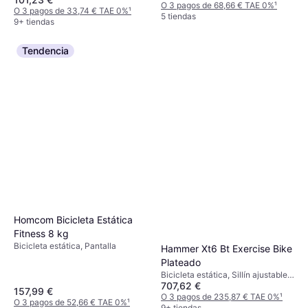
O 3 pagos de 68,66 € TAE 0%
¹
O 3 pagos de 33,74 € TAE 0%
¹
5 tiendas
9+ tiendas
Tendencia
Homcom Bicicleta Estática
Fitness 8 kg
Bicicleta estática, Pantalla
Hammer Xt6 Bt Exercise Bike
Plateado
Bicicleta estática, Sillín ajustable,
707,62 €
Cuentakilómetros, Contador de
157,99 €
calorías, Ergómetro, Monitor de
O 3 pagos de 235,87 € TAE 0%
¹
O 3 pagos de 52,66 € TAE 0%
¹
grasa corporal, Monitor de
9+ tiendas