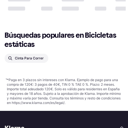
Búsquedas populares en Bicicletas 
estáticas
Cinta Para Correr
¹
*Paga en 3 plazos sin intereses con Klarna. Ejemplo de pago para una
compra de 120€: 3 pagos de 40€, TIN 0 % TAE 0 %. Plazo: 2 meses.
Importe total adeudado 120€. Solo es válido para residentes en España
y mayores de 18 años. Sujeto a la aprobación de Klarna. Importe mínimo
y máximo varía por tienda. Consulta los términos y resto de condiciones
en
https://www.klarna.com/es/legal/
.