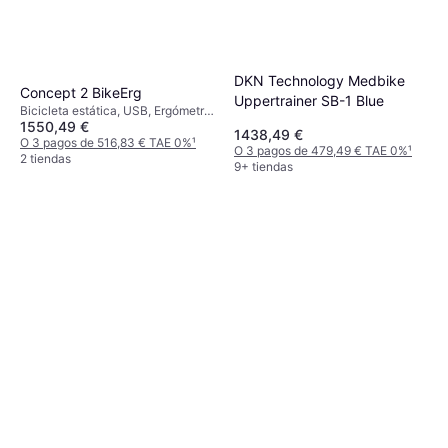
DKN Technology Medbike
Concept 2 BikeErg
Uppertrainer SB-1 Blue
Bicicleta estática, USB, Ergómetro,
1550,49 €
Pantalla, Sillín ajustable, Contador
1438,49 €
de calorías, Monitor de frecuencia
O 3 pagos de 516,83 € TAE 0%
¹
O 3 pagos de 479,49 € TAE 0%
¹
cardíaca, Bluetooth
2 tiendas
9+ tiendas