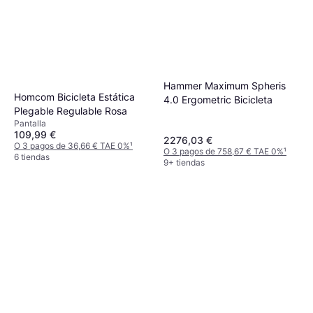
Hammer Maximum Spheris
Homcom Bicicleta Estática
4.0 Ergometric Bicicleta
Plegable Regulable Rosa
Pantalla
109,99 €
2276,03 €
O 3 pagos de 36,66 € TAE 0%
¹
O 3 pagos de 758,67 € TAE 0%
¹
6 tiendas
9+ tiendas