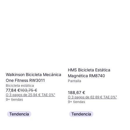
HMS Bicicleta Estática
Walkinson Bicicleta Mecánica
Magnética RM8740
One Fitness RW3011
Pantalla
Bicicleta estática
77,84 €
103,75 €
188,67 €
O 3 pagos de 25,94 € TAE 0%
¹
O 3 pagos de 62,89 € TAE 0%
¹
9+ tiendas
9+ tiendas
Tendencia
Tendencia