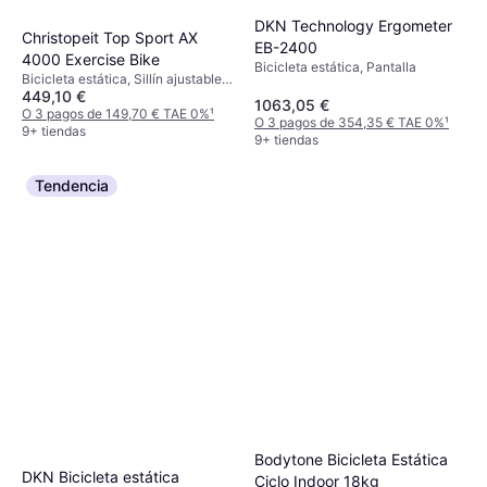
DKN Technology Ergometer
Christopeit Top Sport AX
EB-2400
4000 Exercise Bike
Bicicleta estática, Pantalla
Bicicleta estática, Sillín ajustable,
449,10 €
Pantalla, Ruedas de transporte,
1063,05 €
Contador de calorías, Monitor de
O 3 pagos de 149,70 € TAE 0%
¹
O 3 pagos de 354,35 € TAE 0%
¹
frecuencia cardíaca, Bluetooth,
9+ tiendas
9+ tiendas
Ergómetro
Tendencia
Bodytone Bicicleta Estática
DKN Bicicleta estática
Ciclo Indoor 18kg