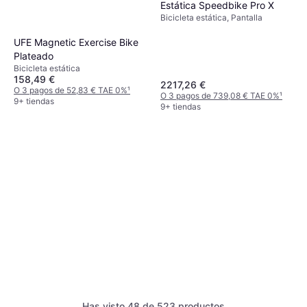
Estática Speedbike Pro X
Bicicleta estática, Pantalla
UFE Magnetic Exercise Bike
Plateado
Bicicleta estática
158,49 €
2217,26 €
O 3 pagos de 52,83 € TAE 0%
¹
O 3 pagos de 739,08 € TAE 0%
¹
9+ tiendas
9+ tiendas
Virtufit HTR 1.0 Bicicleta
Has visto 48 de 523 productos
Estática