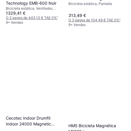
Technology EMB-600 Noir
Bicicleta estática, Pantalla
Bicicleta estática, Ventilador,
1329,41 €
Receptor inalámbrico de
313,49 €
frecuencia cardíaca, Sillín
O 3 pagos de 443,13 € TAE 0%
¹
O 3 pagos de 104,49 € TAE 0%
¹
ajustable, Ergómetro, Pantalla,
9+ tiendas
9+ tiendas
Ruedas de transporte,
Cuentakilómetros, Contador de
calorías, Monitor de frecuencia
cardíaca, Bluetooth
Cecotec Indoor Drumfit
Indoor 24000 Magnetic
HMS Bicicleta Magnética
Connected