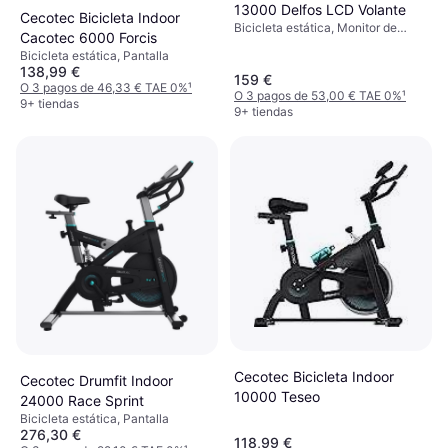
13000 Delfos LCD Volante
Cecotec Bicicleta Indoor
Bicicleta estática, Monitor de
Cacotec 6000 Forcis
frecuencia cardíaca, Pantalla,
Bicicleta estática, Pantalla
Ruedas de transporte, Sillín
138,99 €
ajustable
159 €
O 3 pagos de 46,33 € TAE 0%
¹
O 3 pagos de 53,00 € TAE 0%
¹
9+ tiendas
9+ tiendas
Cecotec Bicicleta Indoor
Cecotec Drumfit Indoor
10000 Teseo
24000 Race Sprint
Bicicleta estática, Pantalla
276,30 €
118,99 €