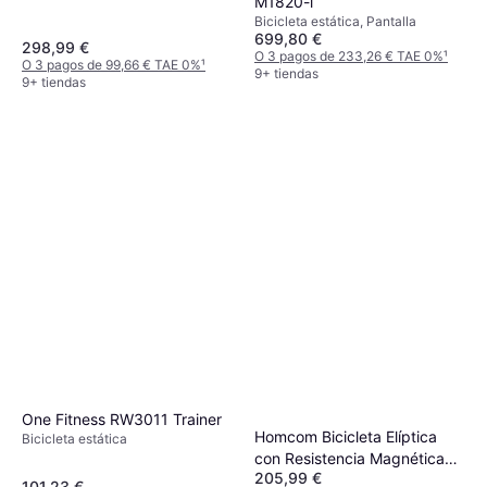
M1820-i
Bicicleta estática, Pantalla
699,80 €
298,99 €
O 3 pagos de 233,26 € TAE 0%
¹
O 3 pagos de 99,66 € TAE 0%
¹
9+ tiendas
9+ tiendas
One Fitness RW3011 Trainer
Homcom Bicicleta Elíptica
Bicicleta estática
con Resistencia Magnética
205,99 €
Ajustable
101,23 €