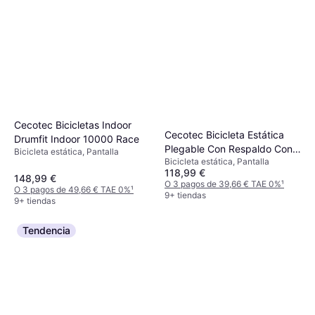
Cecotec Bicicletas Indoor
Cecotec Bicicleta Estática
Drumfit Indoor 10000 Race
Plegable Con Respaldo Con
Bicicleta estática, Pantalla
Bicicleta estática, Pantalla
Volante De Inercia 3 Kg X-
118,99 €
bike 3000 Neo Pro, Pantalla
148,99 €
O 3 pagos de 39,66 € TAE 0%
¹
O 3 pagos de 49,66 € TAE 0%
¹
Lcd, Resistencia Magnética
9+ tiendas
9+ tiendas
Variable, Sillín Confort
Tendencia