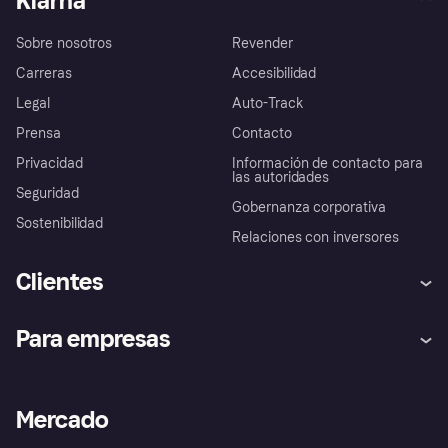
Klarna
Sobre nosotros
Revender
Carreras
Accesibilidad
Legal
Auto-Track
Prensa
Contacto
Privacidad
Información de contacto para
las autoridades
Seguridad
Gobernanza corporativa
Sostenibilidad
Relaciones con inversores
Clientes
Ayuda
Promesa de protección contra
Para empresas
el fraude
Inicio de sesión
Nuestra promesa
Asistencia al comerciante
Portal de desarrolladores
Klarna app
Bienestar financiero
Acceso empresas
Estado operativo
Mercado
Directorio de tiendas
Configuración de privacidad
Vende con Klarna
Plataformas y socios
Política de protección al