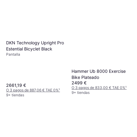
DKN Technology Upright Pro
Estential Bicyclet Black
Pantalla
Hammer Ub 8000 Exercise
Bike Plateado
2499 €
2661,19 €
O 3 pagos de 833,00 € TAE 0%
¹
O 3 pagos de 887,06 € TAE 0%
¹
9+ tiendas
9+ tiendas