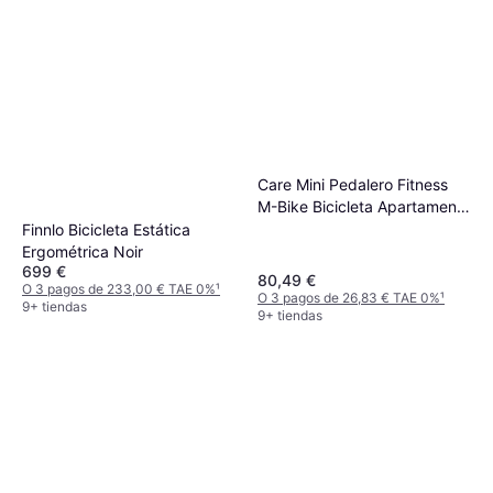
Care Mini Pedalero Fitness
M-Bike Bicicleta Apartamento
Noir
Finnlo Bicicleta Estática
Ergométrica Noir
699 €
80,49 €
O 3 pagos de 233,00 € TAE 0%
¹
O 3 pagos de 26,83 € TAE 0%
¹
9+ tiendas
9+ tiendas