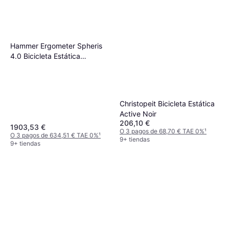
Hammer Ergometer Spheris
4.0 Bicicleta Estática
Ergométrica
Christopeit Bicicleta Estática
Active Noir
206,10 €
1903,53 €
O 3 pagos de 68,70 € TAE 0%
¹
O 3 pagos de 634,51 € TAE 0%
¹
9+ tiendas
9+ tiendas