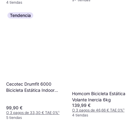
4 tiendas
frecuencia cardíaca, Bluetooth,
Pantalla, Ruedas de transporte
Tendencia
Cecotec Drumfit 6000
Bicicleta Estática Indoor
Homcom Bicicleta Estática
Compacta 6Kg
Volante Inercia 6kg
139,99 €
99,90 €
O 3 pagos de 46,66 € TAE 0%
¹
O 3 pagos de 33,30 € TAE 0%
¹
4 tiendas
5 tiendas