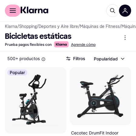
Comprar con Klarna
Para empresas
Klarna
/
Shopping
/
Deportes y Aire libre
/
Máquinas de Fitness
/
Máquin
Bicicletas estáticas
Prueba pagos flexibles con
Aprende cómo
500+ productos
Filtros
Popularidad
Popular
Cecotec DrumFit Indoor