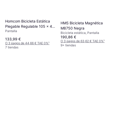
Homcom Bicicleta Estática
HMS Bicicleta Magnética
Plegable Regulable 105 x 48
M8750 Negra
Pantalla
x 118 cm
Bicicleta estática, Pantalla
190,86 €
133,99 €
O 3 pagos de 63,62 € TAE 0%
¹
O 3 pagos de 44,66 € TAE 0%
¹
9+ tiendas
7 tiendas