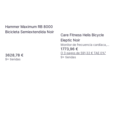
Hammer Maximum RB 8000
Bicicleta Semiextendida Noir
Care Fitness Helis Bicycle
Eleptic Noir
Monitor de frecuencia cardíaca,
1773,96 €
Pantalla
O 3 pagos de 591,32 € TAE 0%
¹
3628,78 €
9+ tiendas
9+ tiendas