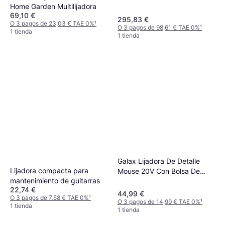
Home Garden Multilijadora
69,10 €
295,83 €
O 3 pagos de 23,03 € TAE 0%
¹
O 3 pagos de 98,61 € TAE 0%
¹
1 tienda
1 tienda
Galax Lijadora De Detalle
Lijadora compacta para
Mouse 20V Con Bolsa De
mantenimiento de guitarras
Filtro
22,74 €
44,99 €
O 3 pagos de 7,58 € TAE 0%
¹
O 3 pagos de 14,99 € TAE 0%
¹
1 tienda
1 tienda