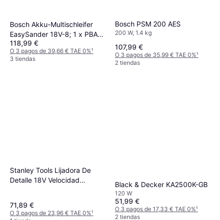
Bosch PSM 200 AES
Bosch Akku-Multischleifer
200 W, 1.4 kg
EasySander 18V-8; 1 x PBA
118,99 €
18V
107,99 €
O 3 pagos de 39,66 € TAE 0%
¹
O 3 pagos de 35,99 € TAE 0%
¹
3 tiendas
2 tiendas
Stanley Tools Lijadora De
Detalle 18V Velocidad
Black & Decker KA2500K-GB
Variable
120 W
51,99 €
71,89 €
O 3 pagos de 17,33 € TAE 0%
¹
O 3 pagos de 23,96 € TAE 0%
¹
2 tiendas