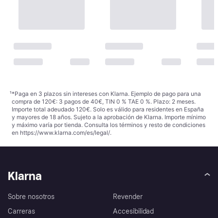
¹
*Paga en 3 plazos sin intereses con Klarna. Ejemplo de pago para una
compra de 120€: 3 pagos de 40€, TIN 0 % TAE 0 %. Plazo: 2 meses.
Importe total adeudado 120€. Solo es válido para residentes en España
y mayores de 18 años. Sujeto a la aprobación de Klarna. Importe mínimo
y máximo varía por tienda. Consulta los términos y resto de condiciones
en
https://www.klarna.com/es/legal/
.
Klarna
Sobre nosotros
Revender
Carreras
Accesibilidad