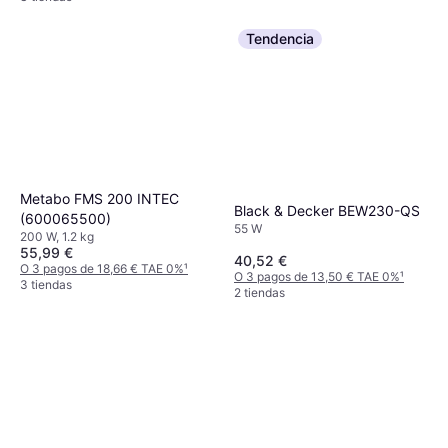
Tendencia
Metabo FMS 200 INTEC
Black & Decker BEW230-QS
(600065500)
55 W
200 W, 1.2 kg
55,99 €
40,52 €
O 3 pagos de 18,66 € TAE 0%
¹
O 3 pagos de 13,50 € TAE 0%
¹
3 tiendas
2 tiendas