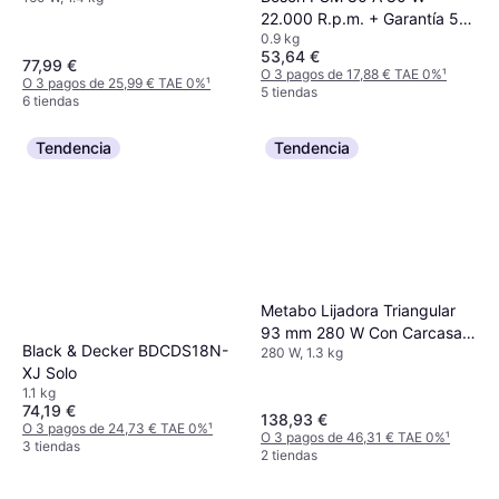
22.000 R.p.m. + Garantía 5
0.9 kg
Años
53,64 €
77,99 €
O 3 pagos de 17,88 € TAE 0%
¹
O 3 pagos de 25,99 € TAE 0%
¹
5 tiendas
6 tiendas
Tendencia
Tendencia
Metabo Lijadora Triangular
93 mm 280 W Con Carcasa
Black & Decker BDCDS18N-
280 W, 1.3 kg
DSE 280
XJ Solo
1.1 kg
74,19 €
138,93 €
O 3 pagos de 24,73 € TAE 0%
¹
O 3 pagos de 46,31 € TAE 0%
¹
3 tiendas
2 tiendas