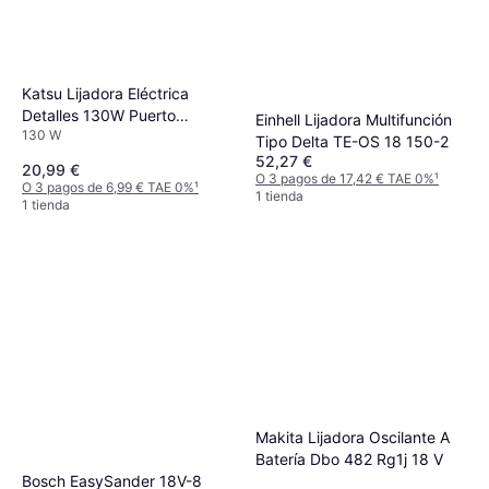
Katsu Lijadora Eléctrica
Detalles 130W Puerto
Einhell Lijadora Multifunción
130 W
Extracción Polvo 10 Hojas
Tipo Delta TE-OS 18 150-2
52,27 €
20,99 €
O 3 pagos de 17,42 € TAE 0%
¹
O 3 pagos de 6,99 € TAE 0%
¹
1 tienda
1 tienda
Makita Lijadora Oscilante A
Batería Dbo 482 Rg1j 18 V
Bosch EasySander 18V-8