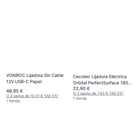
VONROC Lijadora Sin Cable
Cecotec Lijadora Eléctrica
12V USB-C Papel
Orbital PerfectSurface 180
22,90 €
Delta 180W
48,95 €
O 3 pagos de 7,63 € TAE 0%
¹
O 3 pagos de 16,31 € TAE 0%
¹
1 tienda
1 tienda