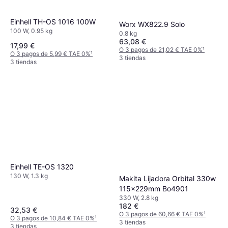
Einhell TH-OS 1016 100W
Worx WX822.9 Solo
100 W, 0.95 kg
0.8 kg
63,08 €
17,99 €
O 3 pagos de 21,02 € TAE 0%
¹
O 3 pagos de 5,99 € TAE 0%
¹
3 tiendas
3 tiendas
Einhell TE-OS 1320
130 W, 1.3 kg
Makita Lijadora Orbital 330w
115x229mm Bo4901
330 W, 2.8 kg
182 €
32,53 €
O 3 pagos de 60,66 € TAE 0%
¹
O 3 pagos de 10,84 € TAE 0%
¹
3 tiendas
3 tiendas