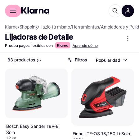
Comprar con Klarna
Para empresas
Klarna
/
Shopping
/
Hazlo tú mismo
/
Herramientas
/
Amoladoras y Puli
Lijadoras de Detalle
Prueba pagos flexibles con
Aprende cómo
83 productos
Filtros
Popularidad
Bosch Easy Sander 18V-8
Solo
Einhell TE-OS 18/150 Li Solo
1.2 kg