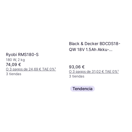
Black & Decker BDCDS18-
QW 18V 1.5Ah Akku-
Ryobi RMS180-S
Dreieckschleifer
180 W, 2 kg
74,09 €
93,06 €
O 3 pagos de 24,69 € TAE 0%
¹
O 3 pagos de 31,02 € TAE 0%
¹
3 tiendas
3 tiendas
Tendencia