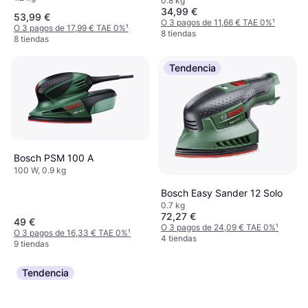
0.8 kg
34,99 €
53,99 €
O 3 pagos de 11,66 € TAE 0%
¹
O 3 pagos de 17,99 € TAE 0%
¹
8 tiendas
8 tiendas
Tendencia
Bosch PSM 100 A
100 W, 0.9 kg
Bosch Easy Sander 12 Solo
0.7 kg
72,27 €
49 €
O 3 pagos de 24,09 € TAE 0%
¹
O 3 pagos de 16,33 € TAE 0%
¹
4 tiendas
9 tiendas
Tendencia