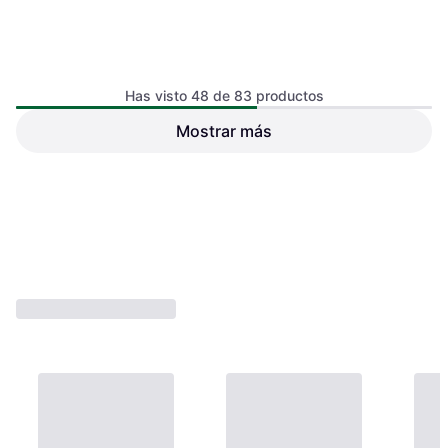
Makita Lijadora Vibratoria Sin
Has visto 48 de 83 productos
Cable DBO 484 RT1 18 V 112
x 102 mm 1x Batería 5,0 Ah +
Mostrar más
VONROC Lijadora De Palma
Cargador
20V 2.0Ah Incl Batería
89,95 €
278,26 €
O 3 pagos de 29,98 € TAE 0%
¹
O 3 pagos de 92,75 € TAE 0%
¹
1 tienda
1 tienda
1
2