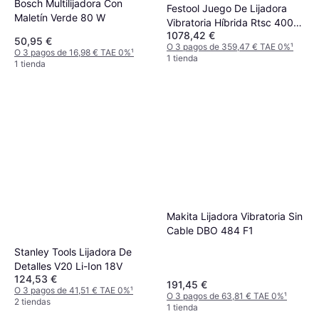
Bosch Multilijadora Con
Festool Juego De Lijadora
Maletín Verde 80 W
Vibratoria Híbrida Rtsc 400
1078,42 €
3.0 I-Set
50,95 €
O 3 pagos de 359,47 € TAE 0%
¹
O 3 pagos de 16,98 € TAE 0%
¹
1 tienda
1 tienda
Makita Lijadora Vibratoria Sin
Cable DBO 484 F1
Stanley Tools Lijadora De
Detalles V20 Li-Ion 18V
124,53 €
191,45 €
O 3 pagos de 41,51 € TAE 0%
¹
O 3 pagos de 63,81 € TAE 0%
¹
2 tiendas
1 tienda