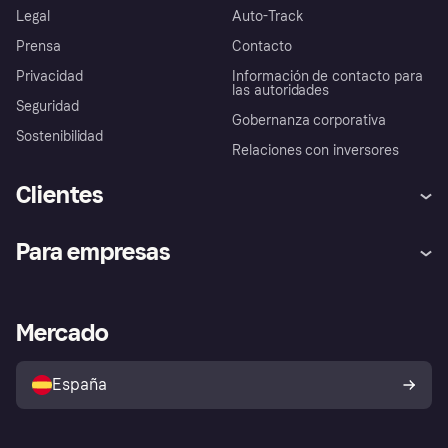
Legal
Auto-Track
Prensa
Contacto
Privacidad
Información de contacto para
las autoridades
Seguridad
Gobernanza corporativa
Sostenibilidad
Relaciones con inversores
Clientes
Ayuda
Promesa de protección contra
Para empresas
el fraude
Inicio de sesión
Nuestra promesa
Asistencia al comerciante
Portal de desarrolladores
Klarna app
Bienestar financiero
Acceso empresas
Estado operativo
Mercado
Directorio de tiendas
Configuración de privacidad
Vende con Klarna
Plataformas y socios
Política de protección al
comprador de Klarna
Tu derecho de desistimiento
España
Reclamaciones