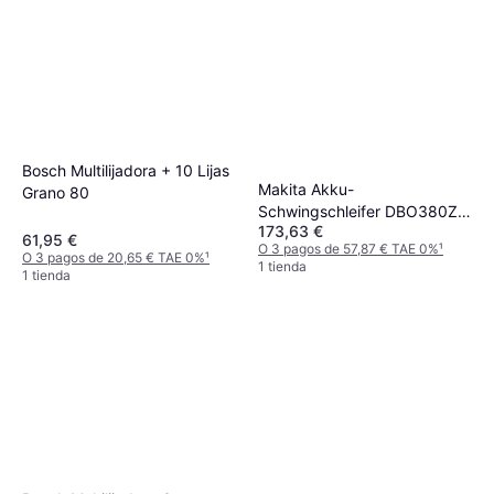
Bosch Multilijadora + 10 Lijas
Makita Akku-
Grano 80
Schwingschleifer DBO380Z
173,63 €
3-Stufen
61,95 €
O 3 pagos de 57,87 € TAE 0%
¹
O 3 pagos de 20,65 € TAE 0%
¹
1 tienda
1 tienda