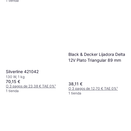
1 tienda
Black & Decker Lijadora Delta
12V Plato Triangular 89 mm
Silverline 421042
130 W, 1 kg
70,15 €
38,11 €
O 3 pagos de 23,38 € TAE 0%
¹
O 3 pagos de 12,70 € TAE 0%
¹
1 tienda
1 tienda