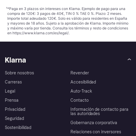
¹
*Paga en 3 plazos sin intereses con Klarna. Ejemplo de pago para una
compra de 120€: 3 pagos de 40€, TIN 0 % TAE 0 %. Plazo: 2 meses.
Importe total adeudado 120€. Solo es válido para residentes en España
y mayores de 18 años. Sujeto a la aprobación de Klarna. Importe mínimo
y máximo varía por tienda. Consulta los términos y resto de condiciones
en
https://www.klarna.com/es/legal/
.
Klarna
Sobre nosotros
Revender
Carreras
Accesibilidad
Legal
Auto-Track
Prensa
Contacto
Privacidad
Información de contacto para
las autoridades
Seguridad
Gobernanza corporativa
Sostenibilidad
Relaciones con inversores