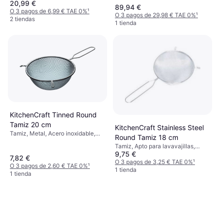
20,99 €
Color: Plata, Acero Inoxidable,
89,94 €
Negro
O 3 pagos de 6,99 € TAE 0%
¹
O 3 pagos de 29,98 € TAE 0%
¹
2 tiendas
1 tienda
KitchenCraft Tinned Round
Tamiz 20 cm
KitchenCraft Stainless Steel
Tamiz, Metal, Acero inoxidable,
Round Tamiz 18 cm
Redondo Color: Plata
Tamiz, Apto para lavavajillas,
9,75 €
Acero inoxidable, Redondo Color:
7,82 €
Plata, Acero Inoxidable, Gris
O 3 pagos de 3,25 € TAE 0%
¹
O 3 pagos de 2,60 € TAE 0%
¹
1 tienda
1 tienda