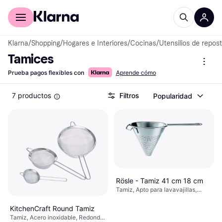
Comprar con Klarna
Para empresas
Klarna
/
Shopping
/
Hogares e Interiores
/
Cocinas
/
Utensilios de repost
Tamices
Prueba pagos flexibles con
Aprende cómo
7 productos
Filtros
Popularidad
Rösle - Tamiz 41 cm 18 cm
Tamiz, Apto para lavavajillas,
Acero inoxidable, Redondo Color:
Plata
KitchenCraft Round Tamiz
Tamiz, Acero inoxidable, Redondo