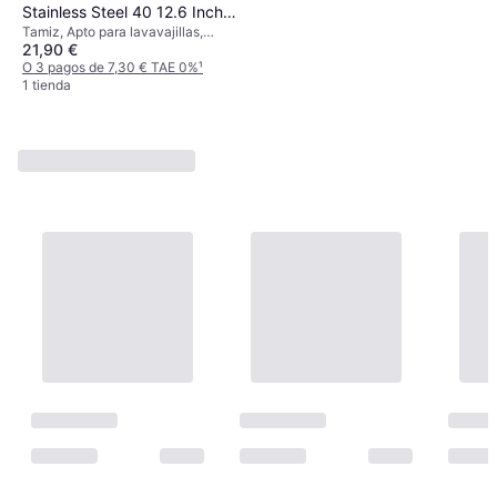
Stainless Steel 40 12.6 Inch
Tamiz, Apto para lavavajillas,
Tamiz
21,90 €
Acero inoxidable
O 3 pagos de 7,30 € TAE 0%
¹
1 tienda