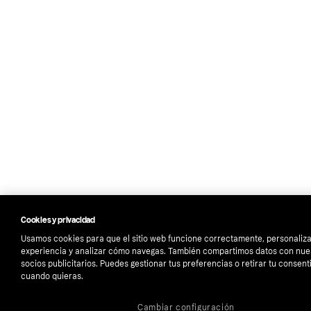
Cookies y privacidad
Usamos cookies para que el sitio web funcione correctamente, personaliza
experiencia y analizar cómo navegas. También compartimos datos con nue
socios publicitarios. Puedes gestionar tus preferencias o retirar tu consen
cuando quieras.
Cambiar configuración