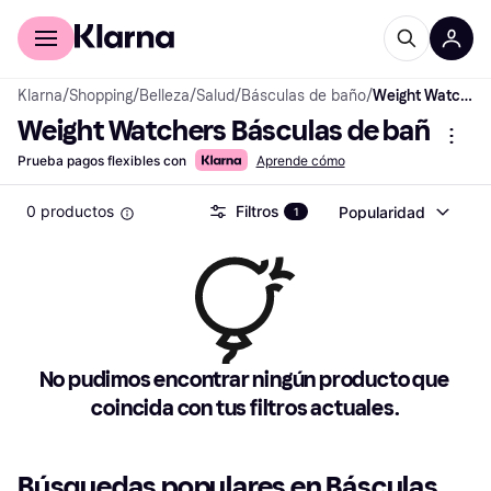
Comprar con Klarna
Para empresas
Klarna
/
Shopping
/
Belleza
/
Salud
/
Básculas de baño
/
Weight Watchers Básculas de baño
Weight Watchers Básculas de baño
Prueba pagos flexibles con
Aprende cómo
0 productos
Filtros
Popularidad
1
No pudimos encontrar ningún producto que 
coincida con tus filtros actuales.
Búsquedas populares en Básculas 