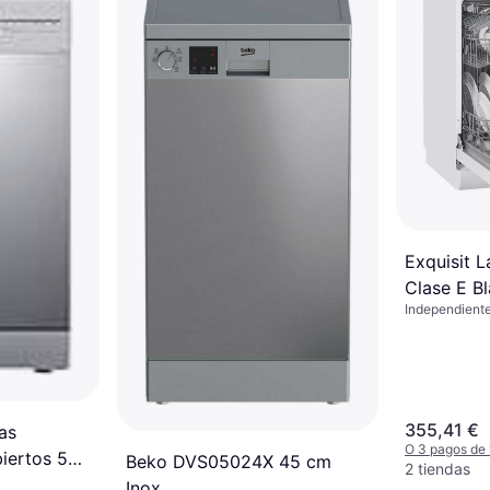
Exquisit L
Clase E B
Independiente
355,41 €
as
O 3 pagos de
iertos 5
Beko DVS05024X 45 cm
2 tiendas
Inox