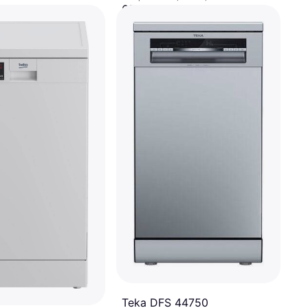
657,88 €
O 3 pagos de 219,29 €/mes. TAE 0%
¹
3 tiendas
Teka DFS 44750