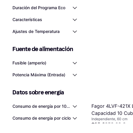
Duración del Programa Eco
Características
Ajustes de Temperatura
Fuente de alimentación
Fusible (amperio)
Potencia Máxima (Entrada)
Datos sobre energía
Fagor 4LVF-421X L
Consumo de energía por 100 ciclos
Capacidad 10 Cub
Consumo de energía por ciclo
Independiente, 60 cm
Acero Inoxidable
325 €
358,03 €
O 3 pagos de 108,33 €/