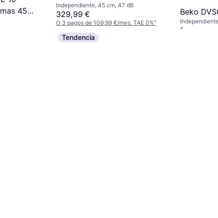
Independiente, 45 cm, 47 dB
amas 45
Beko DV
329,99 €
Independiente
O 3 pagos de 109,99 €/mes. TAE 0%
¹
281 €
2 tiendas
Tendencia
mes. TAE 0%
¹
O 3 pagos de
6 tiendas