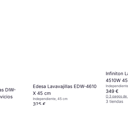
Infiniton 
4510W 45 
Edesa Lavavajillas EDW-4610
Independient
las DIW-
349 €
X 45 cm
vicios
O 3 pagos de
Independiente, 45 cm
3 tiendas
325 €
O 3 pagos de 108,33 €/mes. TAE 0%
¹
mes. TAE 0%
¹
5 tiendas