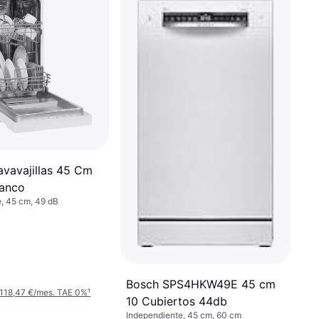
avavajillas 45 Cm
lanco
, 45 cm, 49 dB
Bosch SPS4HKW49E 45 cm
 118,47 €/mes. TAE 0%
¹
10 Cubiertos 44db
Independiente, 45 cm, 60 cm