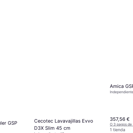
O 3 pagos de
3 tiendas
Amica GS
Independiente
357,56 €
Cecotec Lavavajillas Evvo
üler GSP
O 3 pagos de 
D3X Slim 45 cm
1 tienda