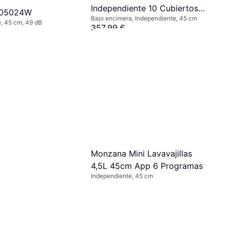
Independiente 10 Cubiertos
S05024W
Bajo encimera, Independiente, 45 cm
E
, 45 cm, 49 dB
357,99 €
O 3 pagos de 119,33 €/mes. TAE 0%
¹
 93,66 €/mes. TAE 0%
¹
5 tiendas
Monzana Mini Lavavajillas
4,5L 45cm App 6 Programas
Independiente, 45 cm