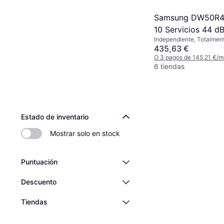
Samsung DW50R4
10 Servicios 44 d
Independiente, Totalment
Acero inoxidable
45 cm
435,63 €
O 3 pagos de 145,21 €/
6 tiendas
Estado de inventario
Mostrar solo en stock
Puntuación
Descuento
Tiendas