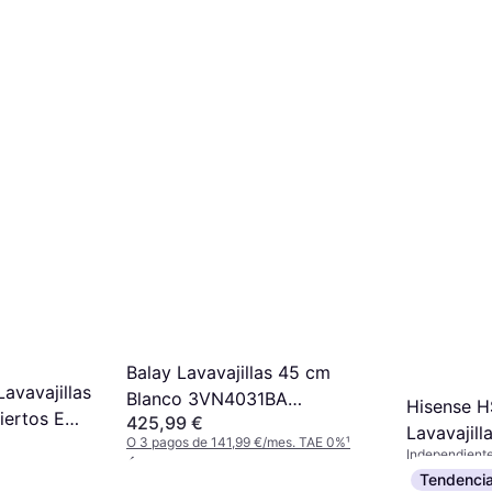
Balay Lavavajillas 45 cm
avavajillas
Blanco 3VN4031BA
Hisense 
iertos E
425,99 €
Dishwasher 10 Place
Lavavajill
O 3 pagos de 141,99 €/mes. TAE 0%
¹
Independient
4 tiendas
408 €
415
Tendenci
mes. TAE 0%
¹