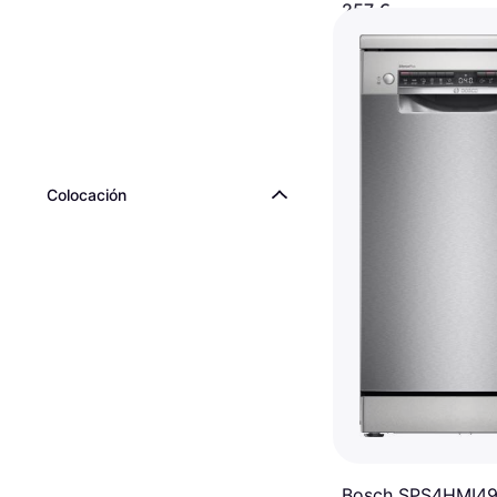
257 €
O 3 pagos de 85,66 €/m
6 tiendas
Colocación
Bosch SPS4HMI49