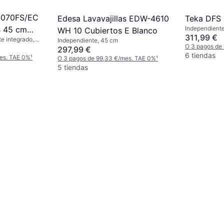
070FS/EC
Edesa Lavavajillas EDW-4610
Teka DFS
B 45 cm
Independient
WH 10 Cubiertos E Blanco
311,99 €
e integrado,
Independiente, 45 cm
O 3 pagos de
297,99 €
6 tiendas
mes. TAE 0%
¹
O 3 pagos de 99,33 €/mes. TAE 0%
¹
5 tiendas