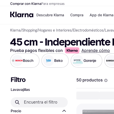
Comprar con Klarna
Para empresas
Descubre Klarna
Compra
App de Klarna
Klarna
/
Shopping
/
Hogares e Interiores
/
Electrodomésticos
/
Lavav
Tiendas
Formas de pag
45 cm - Independiente L
Formas de pago
MediaMarkt
Paga ahora
Shein
Paga en 3 plazos
Zalando Prive
Prueba pagos flexibles con
Aprende cómo
Paga en 30 días
Zara
Financiación
JD Sports
Bosch
Beko
Gorenje
Klarna en Apple 
Filtro
Directorio de tien
50 productos
Lavavajillas
Precio