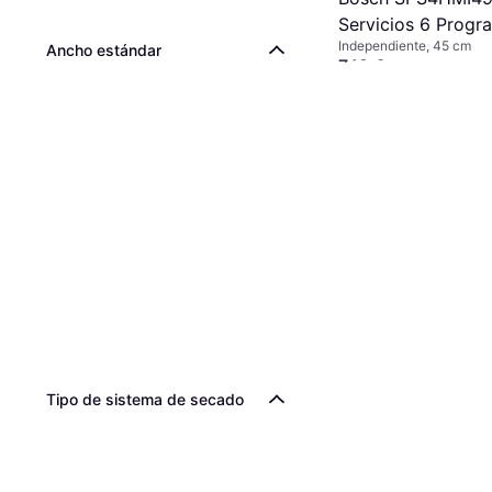
Servicios 6 Progr
Independiente, 45 cm
cm Silence Plus
Ancho estándar
749 €
O 3 pagos de 249,66 €/
1 tienda
Tipo de sistema de secado