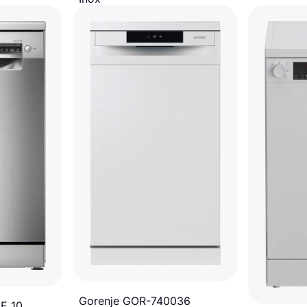
Independiente, 45 cm, 49 dB
es. TAE 0%
¹
279 €
O 3 pagos de 93,00 €/mes. TAE 0%
¹
6 tiendas
Gorenje GOR-740036
E 10