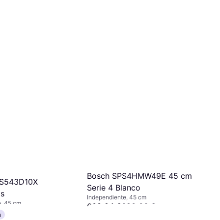
Bosch SPS4HMW49E 45 cm
HS543D10X
Serie 4 Blanco
as
Independiente, 45 cm
e, 45 cm
608,94 €
620,06 €
,65 €
a
O 3 pagos de 202,98 €/mes. TAE 0%
¹