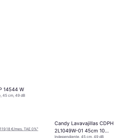
 136,00 €/mes. TAE 0%
¹
3 tiendas
P 14544 W
, 45 cm, 49 dB
Candy Lavavajillas CDPH
119,18 €/mes. TAE 0%
¹
2L1049W-01 45cm 10
Independiente, 45 cm, 49 dB