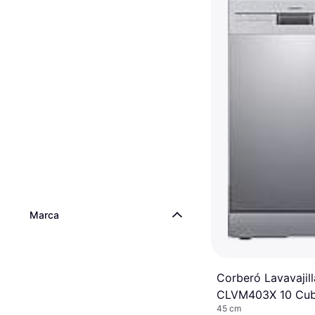
Marca
Corberó Lavavajill
CLVM403X 10 Cub
45 cm
Programas