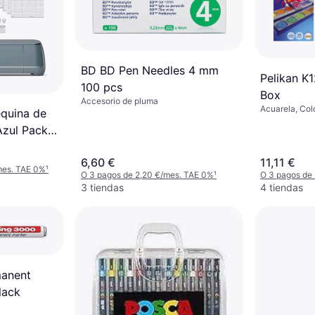
BD BD Pen Needles 4 mm
Pelikan K
100 pcs
Box
Accesorio de pluma
Acuarela, Colo
équina de
Azul Pack
6,60 €
11,11 €
mes. TAE 0%
¹
O 3 pagos de 2,20 €/mes. TAE 0%
¹
O 3 pagos de
3 tiendas
4 tiendas
manent
lack