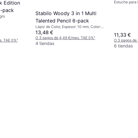
k Edition
Estuche para 
Case
0-pack
Stabilo Woody 3 in 1 Multi
gro
Talented Pencil 6-pack
Lápiz de Color, Espesor: 10 mm, Color:
Multicolor
13,48 €
11,33 €
O 3 pagos de 4,49 €/mes. TAE 0%
¹
s. TAE 0%
¹
O 3 pagos de
4 tiendas
6 tiendas