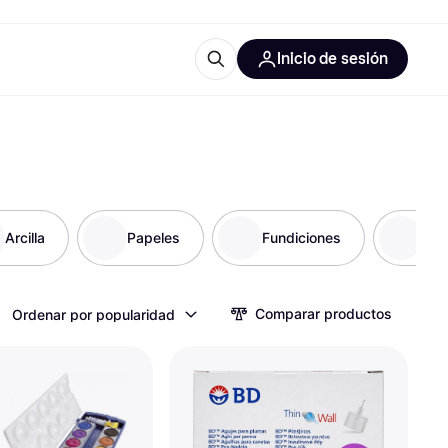
Inicio de sesión
Más información
les de oficina
Qué es Klarna?
Arcilla
Papeles
Fundiciones
Scr
las categorías
Comparar productos
Ordenar por popularidad