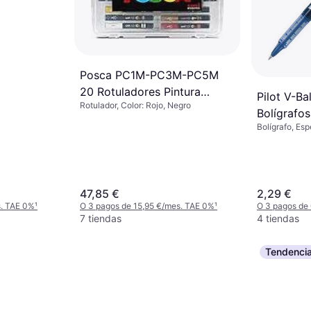
Posca PC1M-PC3M-PC5M
20 Rotuladores Pintura
Pilot V-Ba
Rotulador, Color: Rojo, Negro
Acrílica
Bolígrafos
Bolígrafo, Esp
47,85 €
2,29 €
s. TAE 0%
¹
O 3 pagos de 15,95 €/mes. TAE 0%
¹
O 3 pagos de
7 tiendas
4 tiendas
Tendenci