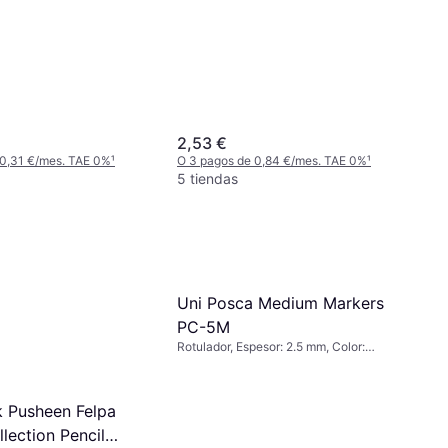
Blanco
2,53 €
 0,31 €/mes. TAE 0%
¹
O 3 pagos de 0,84 €/mes. TAE 0%
¹
5 tiendas
Uni Posca Medium Markers
PC-5M
Rotulador, Espesor: 2.5 mm, Color:
Blanco
k Pusheen Felpa
lection Pencil