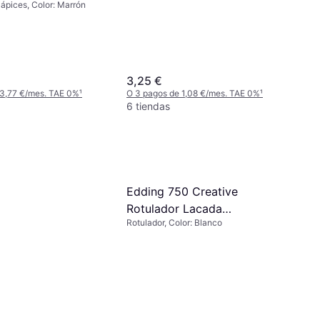
lápices, Color: Marrón
3,25 €
 3,77 €/mes. TAE 0%
¹
O 3 pagos de 1,08 €/mes. TAE 0%
¹
6 tiendas
Edding 750 Creative
Rotulador Lacada
Rotulador, Color: Blanco
Permanente Blanco 10 Stk