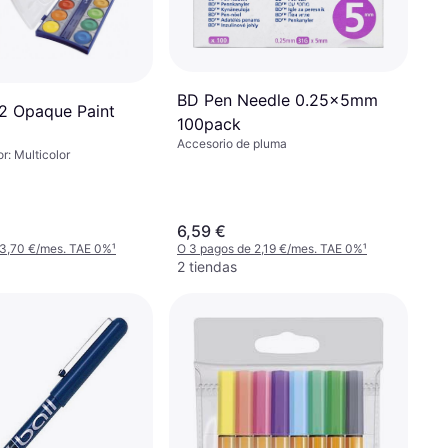
BD Pen Needle 0.25x5mm
12 Opaque Paint
100pack
Accesorio de pluma
r: Multicolor
6,59 €
 3,70 €/mes. TAE 0%
¹
O 3 pagos de 2,19 €/mes. TAE 0%
¹
2 tiendas