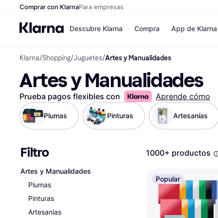
Comprar con Klarna
Para empresas
Descubre Klarna
Compra
App de Klarna
Klarna
/
Shopping
/
Juguetes
/
Artes y Manualidades
Formas de pag
Tiendas
Artes y Manualidades
Formas de pago
MediaMarkt
Paga ahora
Shein
Paga en 3 plazos
Zalando Priv
Prueba pagos flexibles con
Aprende cómo
Paga en 30 días
Zara
Financiación
JD Sports
Plumas
Pinturas
Artesanías
Klarna en Apple 
Filtro
Directorio de tie
1000+ productos
Artes y Manualidades
Popular
Plumas
Pinturas
Artesanías