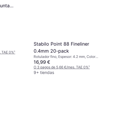
unta
Stabilo Point 88 Fineliner
0.4mm 20-pack
. TAE 0%
¹
Rotulador fino, Espesor: 4.2 mm, Color:
Multicolor
16,99 €
O 3 pagos de 5,66 €/mes. TAE 0%
¹
9+ tiendas