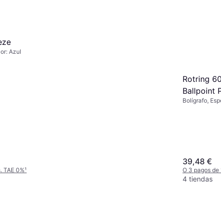
eze
or: Azul
Rotring 60
Ballpoint
Bolígrafo, Esp
Multicolor
39,48 €
s. TAE 0%
¹
O 3 pagos de
4 tiendas