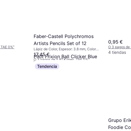
Faber-Castell Polychromos
0,95 €
Artists Pencils Set of 12
. TAE 0%
¹
O 3 pagos de
Lápiz de Color, Espesor: 3.8 mm, Color:
4 tiendas
Multicolor
17,45 €
Pilot Frixion Ball Clicker Blue
O 3 pagos de 5,81 €/mes. TAE 0%
¹
M 0.7mm Refill 3-pack
5 tiendas
Tendencia
Accesorio de pluma, Espesor: 0.7 mm,
Color: Azul
3,10 €
O 3 pagos de 1,03 €/mes. TAE 0%
¹
9 tiendas
Grupo Eri
Foodie Col