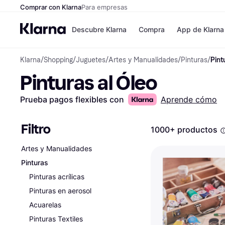
Comprar con Klarna
Para empresas
Descubre Klarna
Compra
App de Klarna
Klarna
/
Shopping
/
Juguetes
/
Artes y Manualidades
/
Pinturas
/
Pint
Formas de pag
Tiendas
Pinturas al Óleo
Formas de pago
MediaMarkt
Paga ahora
Shein
Paga en 3 plazos
Zalando Priv
Prueba pagos flexibles con
Aprende cómo
Paga en 30 días
Zara
Financiación
JD Sports
Klarna en Apple 
Filtro
1000+ productos
Artes y Manualidades
Directorio de tie
Pinturas
Pinturas acrílicas
Pinturas en aerosol
Acuarelas
Pinturas Textiles