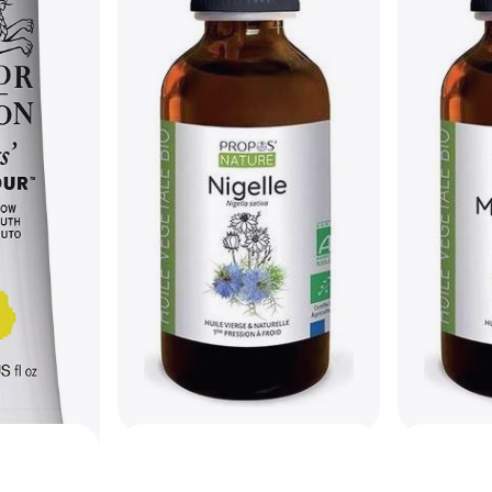
2 tiendas
Van Gogh 
Titanium 
Pintura al Óle
12,94 €
O 3 pagos de
2 tiendas
Propos Nature Aceite
Propos Na
Ecológico de Comino Negro
Orgánico