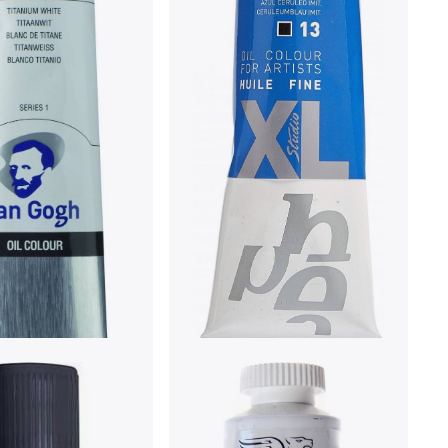
Pebeo Fine Studio XL Oil
Cerulean Blue Hue 37ml