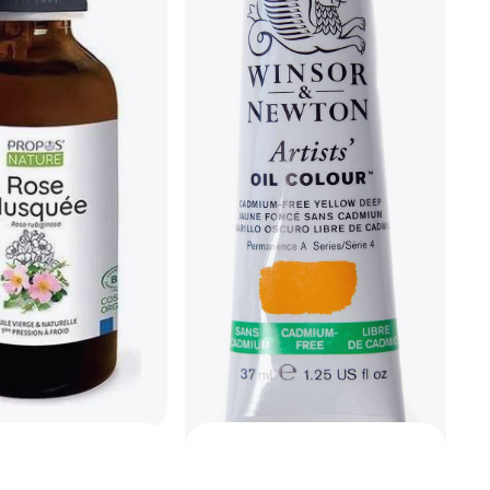
Pintura al Óleo, Color: Azul
4,45 €
O 3 pagos de 1,48 €/mes. TAE 0%
¹
2 tiendas
Oil Colour Tube
White 200ml
o, Color: Blanco
 4,31 €/mes. TAE 0%
¹
ture Aceite Virgen
 De Rosa Mosqueta