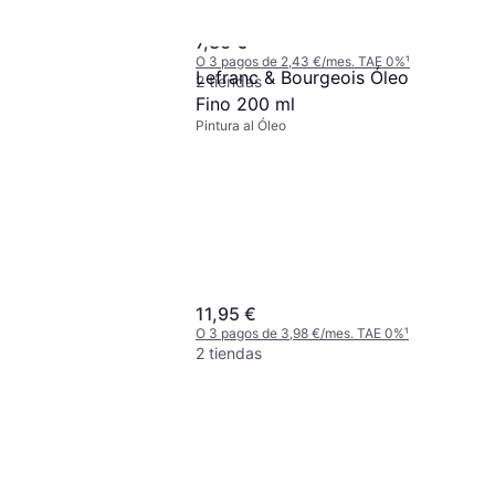
Pintura al Óleo, Color: Morado
Morado Magenta
7,30 €
O 3 pagos de 2,43 €/mes. TAE 0%
¹
Lefranc & Bourgeois Óleo
2 tiendas
Fino 200 ml
Newton Winton Oil
Pintura al Óleo
manent Alizarin
o, Color: Rojo
200ml
 5,50 €/mes. TAE 0%
¹
11,95 €
O 3 pagos de 3,98 €/mes. TAE 0%
¹
2 tiendas