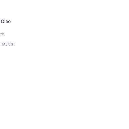
 Óleo
rde
. TAE 0%
¹
Winsor & Newton Winton Oil
Colour Tubes 200ml
Pintura al Óleo, Color: Naranja
15,99 €
O 3 pagos de 5,33 €/mes. TAE 0%
¹
2 tiendas