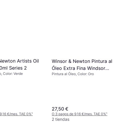
o, Color: Rosa
Winsor & Newton Pintura al
 4,17 €/mes. TAE 0%
¹
Óleo 37 ml Amarillo Oscuro
Pintura al Óleo, Color: Amarillo
26,50 €
O 3 pagos de 8,83 €/mes. TAE 0%
¹
3 tiendas
Newton Artists Oil
Winsor & Newton Pintura al
0ml Series 2
Óleo Extra Fina Windsor
o, Color: Verde
Pintura al Óleo, Color: Oro
200ml
27,50 €
9,16 €/mes. TAE 0%
¹
O 3 pagos de 9,16 €/mes. TAE 0%
¹
2 tiendas