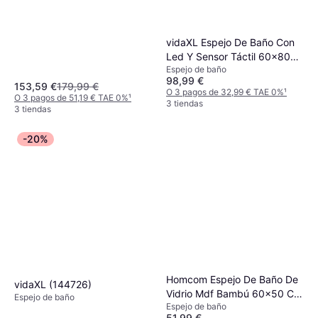
vidaXL Espejo De Baño Con
Led Y Sensor Táctil 60x80
Espejo de baño
cm
98,99 €
153,59 €
179,99 €
O 3 pagos de 32,99 € TAE 0%
¹
O 3 pagos de 51,19 € TAE 0%
¹
3 tiendas
3 tiendas
-20%
Homcom Espejo De Baño De
vidaXL (144726)
Vidrio Mdf Bambú 60x50 Cm
Espejo de baño
Espejo de baño
Blanco Y Natural
51,99 €