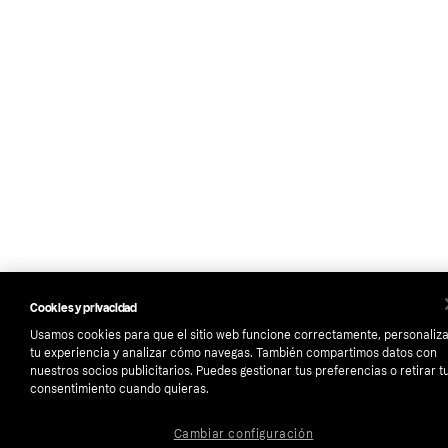
Cookies y privacidad
Usamos cookies para que el sitio web funcione correctamente, personaliz
tu experiencia y analizar cómo navegas. También compartimos datos con
nuestros socios publicitarios. Puedes gestionar tus preferencias o retirar t
consentimiento cuando quieras.
Cambiar configuración