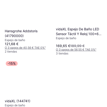
vidaXL Espejo De Baño LED
Hansgrohe Addstoris
Sensor Táctil Y Reloj 100x60
(41790000)
Espejo de baño
cm
Espejo de baño
121,68 €
169,65 €
189,99 €
O 3 pagos de 40,56 € TAE 0%
¹
O 3 pagos de 56,55 € TAE 0%
¹
2 tiendas
3 tiendas
-15%
vidaXL (144741)
Espejo de baño