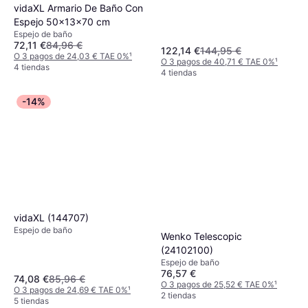
vidaXL Armario De Baño Con
Espejo 50x13x70 cm
Espejo de baño
72,11 €
84,96 €
122,14 €
144,95 €
O 3 pagos de 24,03 € TAE 0%
¹
O 3 pagos de 40,71 € TAE 0%
¹
4 tiendas
4 tiendas
-14%
vidaXL (144707)
Espejo de baño
Wenko Telescopic
(24102100)
Espejo de baño
76,57 €
74,08 €
85,96 €
O 3 pagos de 25,52 € TAE 0%
¹
O 3 pagos de 24,69 € TAE 0%
¹
2 tiendas
5 tiendas