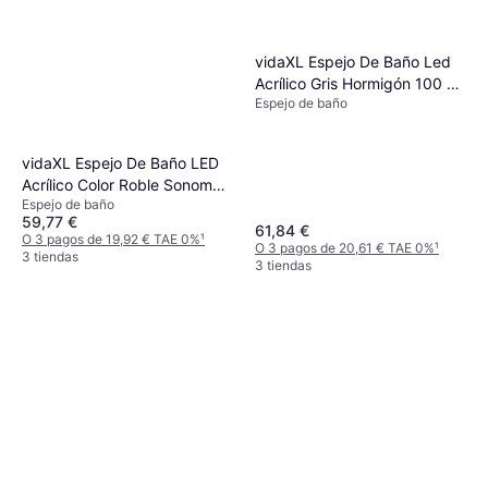
vidaXL Espejo De Baño Led
Acrílico Gris Hormigón 100 x
Espejo de baño
8,5 x 37 cm
vidaXL Espejo De Baño LED
Acrílico Color Roble Sonoma
Espejo de baño
100x8.5x37 Cm
59,77 €
61,84 €
O 3 pagos de 19,92 € TAE 0%
¹
O 3 pagos de 20,61 € TAE 0%
¹
3 tiendas
3 tiendas