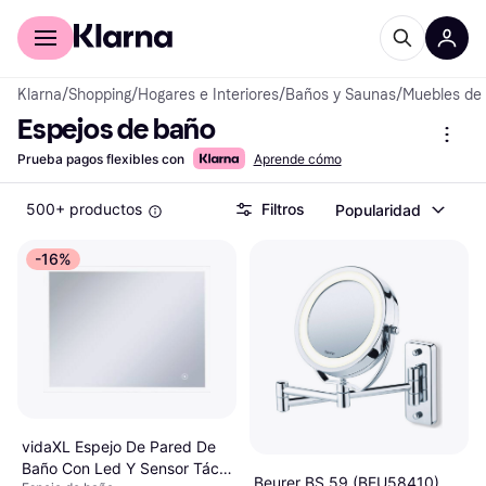
Comprar con Klarna
Para empresas
Klarna
/
Shopping
/
Hogares e Interiores
/
Baños y Saunas
/
Muebles de
Espejos de baño
Prueba pagos flexibles con
Aprende cómo
500+ productos
Filtros
Popularidad
-16%
vidaXL Espejo De Pared De
Baño Con Led Y Sensor Táctil
Beurer BS 59 (BEU58410)