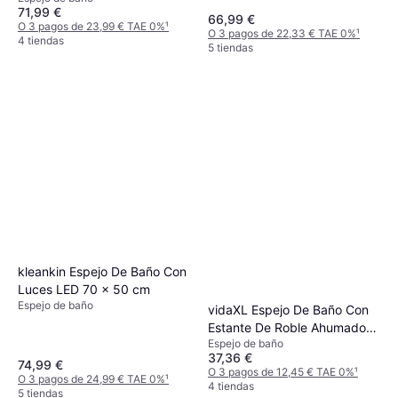
71,99 €
66,99 €
O 3 pagos de 23,99 € TAE 0%
¹
O 3 pagos de 22,33 € TAE 0%
¹
4 tiendas
5 tiendas
kleankin Espejo De Baño Con
Luces LED 70 x 50 cm
Espejo de baño
vidaXL Espejo De Baño Con
Estante De Roble Ahumado
Espejo de baño
50 x 12 x 60 cm
37,36 €
74,99 €
O 3 pagos de 12,45 € TAE 0%
¹
O 3 pagos de 24,99 € TAE 0%
¹
4 tiendas
5 tiendas