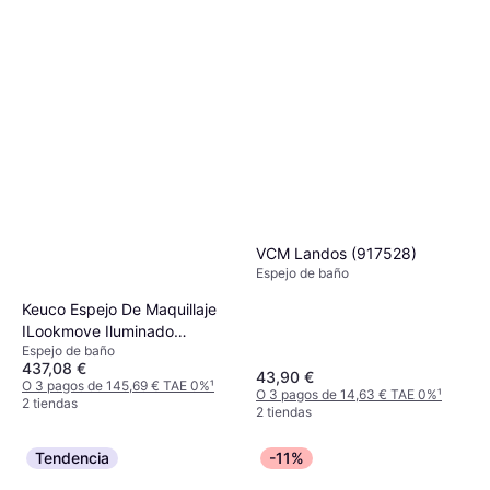
VCM Landos (917528)
Espejo de baño
Keuco Espejo De Maquillaje
ILookmove Iluminado
Espejo de baño
Redondo
437,08 €
43,90 €
O 3 pagos de 145,69 € TAE 0%
¹
O 3 pagos de 14,63 € TAE 0%
¹
2 tiendas
2 tiendas
Tendencia
-11%