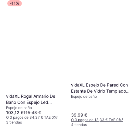
-11%
vidaXL Espejo De Pared Con
Estante De Vidrio Templado
vidaXL Rogal Armario De
Espejo de baño
50x60 cm
Baño Con Espejo Led
Espejo de baño
50x13x70 cm
103,12 €
115,48 €
39,99 €
O 3 pagos de 34,37 € TAE 0%
¹
O 3 pagos de 13,33 € TAE 0%
¹
3 tiendas
4 tiendas