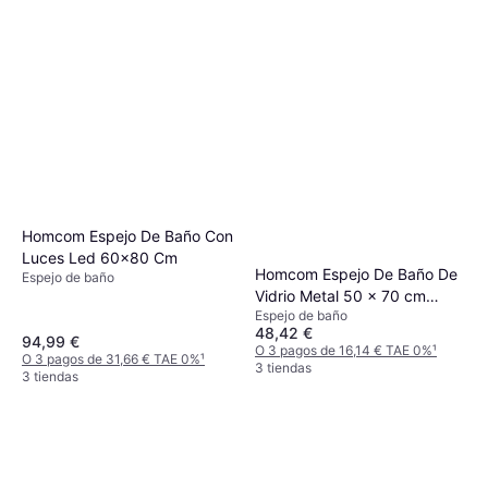
Homcom Espejo De Baño Con
Luces Led 60x80 Cm
Homcom Espejo De Baño De
Espejo de baño
Vidrio Metal 50 x 70 cm
Espejo de baño
Negro
48,42 €
94,99 €
O 3 pagos de 16,14 € TAE 0%
¹
O 3 pagos de 31,66 € TAE 0%
¹
3 tiendas
3 tiendas