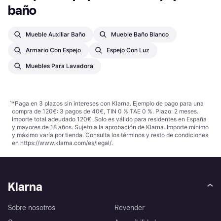
baño
Mueble Auxiliar Baño
Mueble Baño Blanco
Armario Con Espejo
Espejo Con Luz
Muebles Para Lavadora
¹
*Paga en 3 plazos sin intereses con Klarna. Ejemplo de pago para una
compra de 120€: 3 pagos de 40€, TIN 0 % TAE 0 %. Plazo: 2 meses.
Importe total adeudado 120€. Solo es válido para residentes en España
y mayores de 18 años. Sujeto a la aprobación de Klarna. Importe mínimo
y máximo varía por tienda. Consulta los términos y resto de condiciones
en
https://www.klarna.com/es/legal/
.
Klarna
Sobre nosotros
Revender