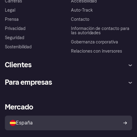
Carreras
Accesibilidad
Legal
Auto-Track
Prensa
Contacto
Privacidad
Información de contacto para
las autoridades
Seguridad
Gobernanza corporativa
Sostenibilidad
Relaciones con inversores
Clientes
Ayuda
Promesa de protección contra
Para empresas
el fraude
Inicio de sesión
Nuestra promesa
Asistencia al comerciante
Portal de desarrolladores
Klarna app
Bienestar financiero
Acceso empresas
Estado operativo
Mercado
Directorio de tiendas
Configuración de privacidad
Vende con Klarna
Plataformas y socios
Política de protección al
comprador de Klarna
Tu derecho de desistimiento
España
Reclamaciones