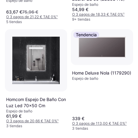
Espejo de baño
80 x 60 cm
Espejo de baño
54,99 €
63,67 €
75,96 €
O 3 pagos de 18,33 € TAE 0%
¹
O 3 pagos de 21,22 € TAE 0%
¹
9+ tiendas
5 tiendas
Tendencia
Home Deluxe Nola (1179290)
Espejo de baño
Homcom Espejo De Baño Con
Luz Led 70x50 Cm
Espejo de baño
61,99 €
339 €
O 3 pagos de 20,66 € TAE 0%
¹
O 3 pagos de 113,00 € TAE 0%
¹
3 tiendas
3 tiendas