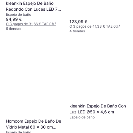
kleankin Espejo De Baño
Redondo Con Luces LED 70
Espejo de baño
x 70 cm
94,99 €
123,99 €
O 3 pagos de 31,66 € TAE 0%
¹
O 3 pagos de 41,33 € TAE 0%
¹
5 tiendas
4 tiendas
kleankin Espejo De Baño Con
Luz LED Ø50 x 4,6 cm
Espejo de baño
Homcom Espejo De Baño De
Vidrio Metal 60 x 80 cm
Espejo de baño
Negro