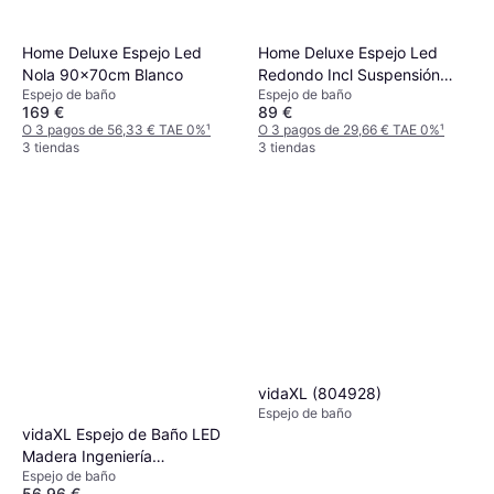
Home Deluxe Espejo Led
Home Deluxe Espejo Led
Nola 90x70cm Blanco
Redondo Incl Suspensión
Espejo de baño
Espejo de baño
Fiana 40 x 40 cm
169 €
89 €
O 3 pagos de 56,33 € TAE 0%
¹
O 3 pagos de 29,66 € TAE 0%
¹
3 tiendas
3 tiendas
vidaXL (804928)
Espejo de baño
vidaXL Espejo de Baño LED
Madera Ingeniería
Espejo de baño
100x8.5x37cm
56,96 €