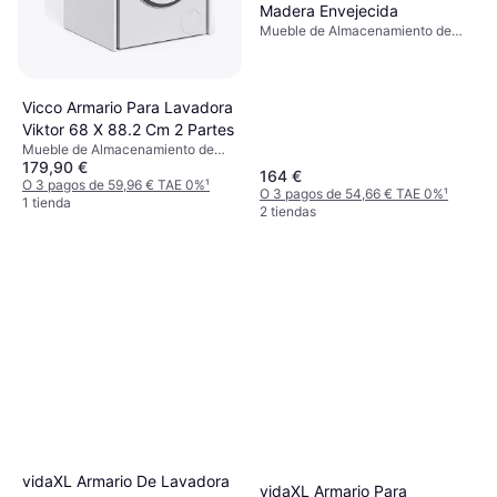
Madera Envejecida
Mueble de Almacenamiento de
Lavandería
Vicco Armario Para Lavadora
Viktor 68 X 88.2 Cm 2 Partes
Mueble de Almacenamiento de
179,90 €
Lavandería
164 €
O 3 pagos de 59,96 € TAE 0%
¹
O 3 pagos de 54,66 € TAE 0%
¹
1 tienda
2 tiendas
vidaXL Armario De Lavadora
vidaXL Armario Para