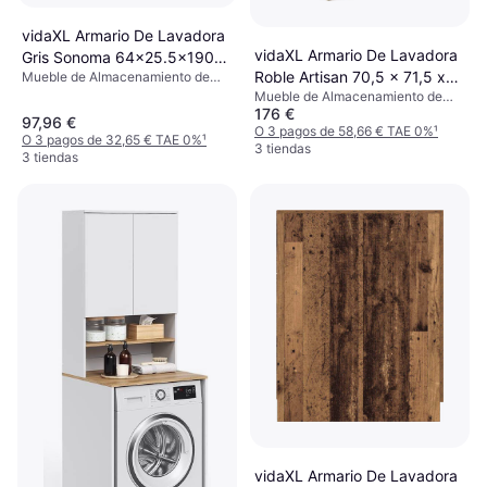
vidaXL Armario De Lavadora
vidaXL Armario De Lavadora
Gris Sonoma 64x25.5x190
Roble Artisan 70,5 x 71,5 x
Mueble de Almacenamiento de
cm
Lavandería
Mueble de Almacenamiento de
91,5 cm
176 €
Lavandería
97,96 €
O 3 pagos de 58,66 € TAE 0%
¹
O 3 pagos de 32,65 € TAE 0%
¹
3 tiendas
3 tiendas
vidaXL Armario De Lavadora