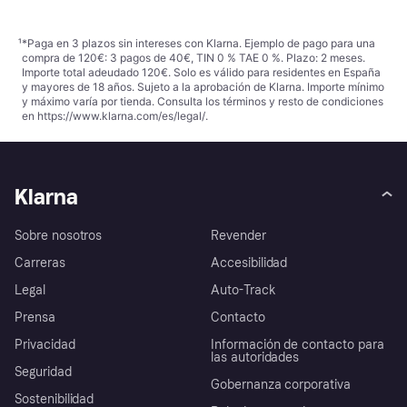
¹
*Paga en 3 plazos sin intereses con Klarna. Ejemplo de pago para una
compra de 120€: 3 pagos de 40€, TIN 0 % TAE 0 %. Plazo: 2 meses.
Importe total adeudado 120€. Solo es válido para residentes en España
y mayores de 18 años. Sujeto a la aprobación de Klarna. Importe mínimo
y máximo varía por tienda. Consulta los términos y resto de condiciones
en
https://www.klarna.com/es/legal/
.
Klarna
Sobre nosotros
Revender
Carreras
Accesibilidad
Legal
Auto-Track
Prensa
Contacto
Privacidad
Información de contacto para
las autoridades
Seguridad
Gobernanza corporativa
Sostenibilidad