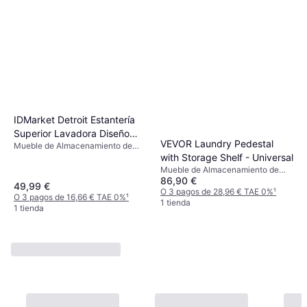
IDMarket Detroit Estantería
Superior Lavadora Diseño
VEVOR Laundry Pedestal
Mueble de Almacenamiento de
Industrial
with Storage Shelf - Universal
Lavandería
Mueble de Almacenamiento de
86,90 €
Lavandería
49,99 €
O 3 pagos de 28,96 € TAE 0%
¹
O 3 pagos de 16,66 € TAE 0%
¹
1 tienda
1 tienda