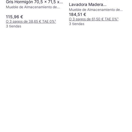
Gris Hormigón 70,5 x 71,5 x
Lavadora Madera
Mueble de Almacenamiento de
91,5 cm
Mueble de Almacenamiento de
Contrachapada Gris Sonoma
Lavandería
184,51 €
Lavandería
115,96 €
O 3 pagos de 61,50 € TAE 0%
¹
O 3 pagos de 38,65 € TAE 0%
¹
3 tiendas
3 tiendas