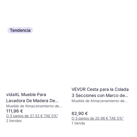
Tendencia
VEVOR Cesta para la Colada
vidaXL Mueble Para
3 Secciones con Marco de
Lavadora De Madera De
Mueble de Almacenamiento de
Metal y Tablero de Madera
Lavandería
Mueble de Almacenamiento de
Roble Negro 64 x 24 x 190
111,96 €
Lavandería
cm
62,90 €
O 3 pagos de 37,32 € TAE 0%
¹
O 3 pagos de 20,96 € TAE 0%
¹
2 tiendas
1 tienda