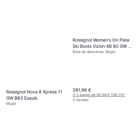
Rossignol Women's On Piste
Leki Bastones Elite Lady
Ski Boots Vizion 4B 80 GW -
Color Negro Blanco
Bota de descenso, Mujer
White
Bastón de esquí de descenso,
34,95 €
Mujer
O 3 pagos de 11,65 € TAE 0%
¹
3 tiendas
281,99 €
Rossignol Nova 8 Xpress 11
O 3 pagos de 93,99 € TAE 0%
¹
GW B83 Esquís
3 tiendas
Mujer
421,95 €
O 3 pagos de 140,65 € TAE 0%
¹
3 tiendas