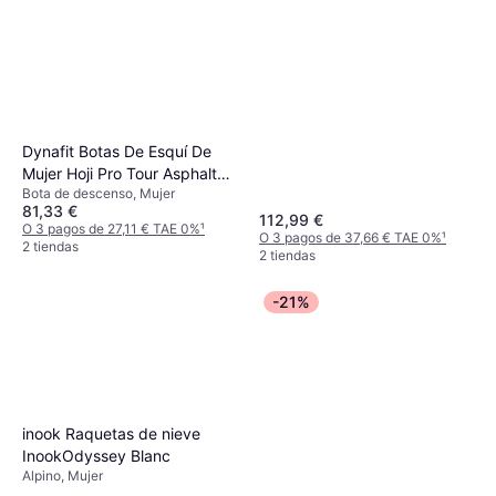
O 3 pagos de 5,49 € TAE 0%
¹
2 tiendas
Dynafit Botas De Esquí De
Mujer Hoji Pro Tour Asphalt
Bota de descenso, Mujer
Hibiscus 24.0
81,33 €
112,99 €
O 3 pagos de 27,11 € TAE 0%
¹
O 3 pagos de 37,66 € TAE 0%
¹
2 tiendas
2 tiendas
-21%
inook Raquetas de nieve
InookOdyssey Blanc
Alpino, Mujer