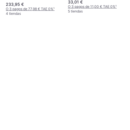
33,01 €
Anciano
233,95 €
O 3 pagos de 11,00 € TAE 0%
¹
O 3 pagos de 77,98 € TAE 0%
¹
5 tiendas
4 tiendas