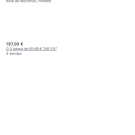
Bota de descenso, Hombre
197,09 €
O 3 pagos de 65,69 € TAE 0%
¹
4 tiendas
Leki Bastones WCR TBS GS