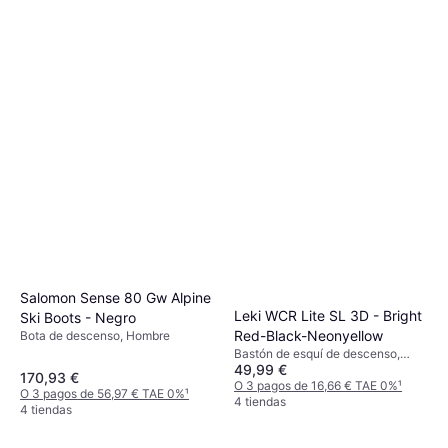
Salomon Sense 80 Gw Alpine
Leki WCR Lite SL 3D - Bright
Ski Boots - Negro
Red-Black-Neonyellow
Bota de descenso, Hombre
Bastón de esquí de descenso,
49,99 €
Unisexo
170,93 €
O 3 pagos de 16,66 € TAE 0%
¹
O 3 pagos de 56,97 € TAE 0%
¹
4 tiendas
4 tiendas