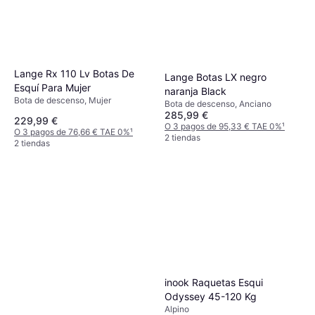
Lange Rx 110 Lv Botas De
Lange Botas LX negro
Esquí Para Mujer
naranja Black
Bota de descenso, Mujer
Bota de descenso, Anciano
285,99 €
229,99 €
O 3 pagos de 95,33 € TAE 0%
¹
O 3 pagos de 76,66 € TAE 0%
¹
2 tiendas
2 tiendas
inook Raquetas Esqui
Salomon Kaloo Junior
Odyssey 45-120 Kg
Bastón de esquí de descenso,
Alpino
16,49 €
Junior