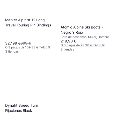
CAM fijaciones NX Konect
342,12 €
GW negro amarillo 164 Black
O 3 pagos de 114,04 € TAE 0%
¹
2 tiendas
Marker Alpinist 12 Long
Travel Touring Pin Bindings
Atomic Alpine Ski Boots -
Negro Y Rojo
Bota de descenso, Mujer, Hombre
219,90 €
327,99 €
399 €
O 3 pagos de 73,30 € TAE 0%
¹
O 3 pagos de 109,33 € TAE 0%
¹
3 tiendas
3 tiendas
Dynafit Speed Turn
Fijaciones Black