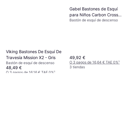
3D
Bastón de esquí de descenso
Gabel Bastones de Esquí
95,95 €
para Niños Carbon Cross
O 3 pagos de 31,98 € TAE 0%
¹
3 tiendas
Bastón de esquí de descenso
Noir
Viking Bastones De Esquí De
Travesía Mission X2 - Gris
49,92 €
O 3 pagos de 16,64 € TAE 0%
¹
Bastón de esquí de descenso
3 tiendas
48,49 €
O 3 pagos de 16,16 € TAE 0%
¹
3 tiendas