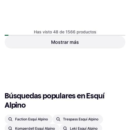
Has visto 48 de 1566 productos
Mostrar más
Scott Bastones Trail Running
negro amarillo (par) Black
Bastón de esquí de descenso,
94,99 €
119,90 €
Anciano
112,99 €
O 3 pagos de 31,66 € TAE 0%
¹
O 3 pagos de 37,66 € TAE 0%
¹
3 tiendas
2 tiendas
1
2
3
...
18
...
33
Búsquedas populares en Esquí 
Alpino
Faction Esquí Alpino
Trespass Esquí Alpino
Komperdell Esquí Alpino
Leki Esquí Alpino