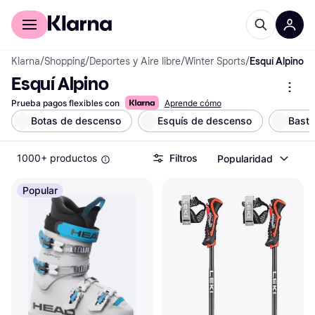
Comprar con Klarna
Para empresas
Klarna
/
Shopping
/
Deportes y Aire libre
/
Winter Sports
/
Esquí Alpino
Esquí Alpino
Prueba pagos flexibles con
Aprende cómo
Botas de descenso
Esquís de descenso
Basto
1000+ productos
Filtros
Popularidad
Popular