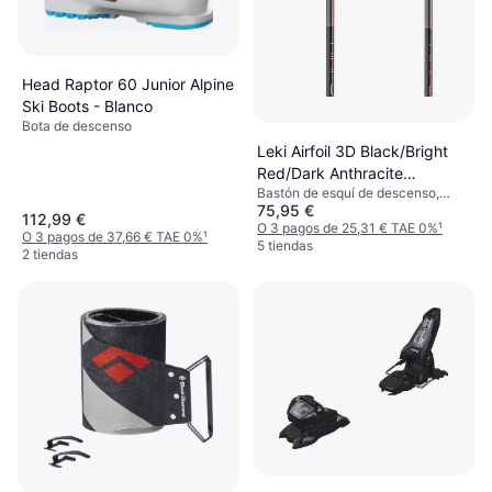
Head Raptor 60 Junior Alpine
Ski Boots - Blanco
Bota de descenso
Leki Airfoil 3D Black/Bright
Red/Dark Anthracite
Bastón de esquí de descenso,
Bastones de esquí
75,95 €
Unisexo, Anciano, Hombre
112,99 €
O 3 pagos de 25,31 € TAE 0%
¹
O 3 pagos de 37,66 € TAE 0%
¹
5 tiendas
2 tiendas