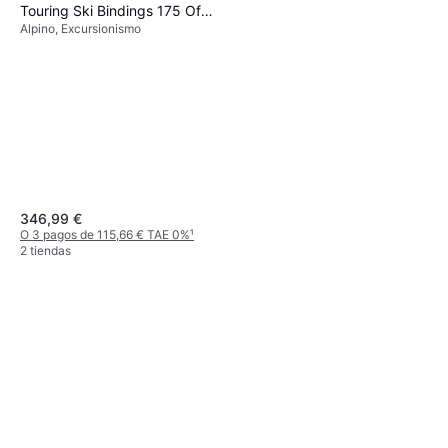
64,99 €
Anciano
Touring Ski Bindings 175 Of
O 3 pagos de 21,66 € TAE 0%
¹
Alpino, Excursionismo
12
3 tiendas
346,99 €
O 3 pagos de 115,66 € TAE 0%
¹
2 tiendas