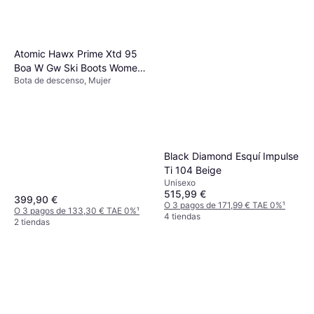
Atomic Hawx Prime Xtd 95
Boa W Gw Ski Boots Women
Bota de descenso, Mujer
Black
Black Diamond Esquí Impulse
Ti 104 Beige
Unisexo
515,99 €
399,90 €
O 3 pagos de 171,99 € TAE 0%
¹
O 3 pagos de 133,30 € TAE 0%
¹
4 tiendas
2 tiendas