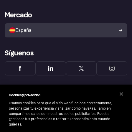
Asistencia al comerciante
Portal de desarrolladores
Klarna app
Bienestar financiero
Acceso empresas
Estado operativo
Mercado
Directorio de tiendas
Configuración de privacidad
Vende con Klarna
Plataformas y socios
Política de protección al
comprador de Klarna
Tu derecho de desistimiento
España
Reclamaciones
Síguenos
Cookies y privacidad
Usamos cookies para que el sitio web funcione correctamente,
personalizar tu experiencia y analizar cómo navegas. También
compartimos datos con nuestros socios publicitarios. Puedes
gestionar tus preferencias o retirar tu consentimiento cuando
quieras.