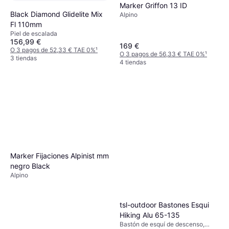
Marker Griffon 13 ID
Black Diamond Glidelite Mix
Alpino
Fl 110mm
Piel de escalada
156,99 €
169 €
O 3 pagos de 52,33 € TAE 0%
¹
O 3 pagos de 56,33 € TAE 0%
¹
3 tiendas
4 tiendas
Marker Fijaciones Alpinist mm
negro Black
Alpino
tsl-outdoor Bastones Esqui
Hiking Alu 65-135
Bastón de esquí de descenso,