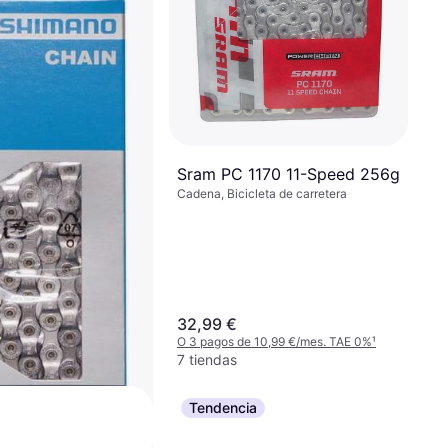
HG601 11 Speed
Sram PC 1170 11-Speed 256g
Cadena, Bicicleta de carretera
 6,66 €/mes. TAE 0%
¹
32,99 €
O 3 pagos de 10,99 €/mes. TAE 0%
¹
7 tiendas
Tendencia