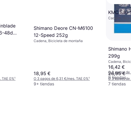
s. TAE 0%
¹
KMC E10 
Cadena, Bicic
inblade
Shimano Deore CN-M6100
6-48d
12-Speed 252g
ta UNICA
Cadena, Bicicleta de montaña
Shimano 
299g
Cadena, Bicic
16,42 €
O 3 pagos de
18,95 €
26,95 €
9 tiendas
s. TAE 0%
¹
O 3 pagos de 6,31 €/mes. TAE 0%
¹
O 3 pagos de
9+ tiendas
7 tiendas