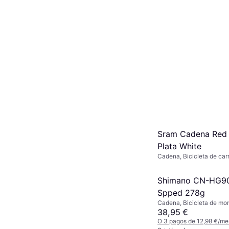
O 3 pagos de 3,99 €/me
9+ tiendas
Sram Cadena Red 
Plata White
Cadena, Bicicleta de car
Shimano CN-HG90
Spped 278g
Cadena, Bicicleta de mon
de carretera
38,95 €
O 3 pagos de 12,98 €/me