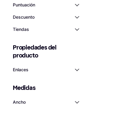
Puntuación
Descuento
Tiendas
Propiedades del 
producto
Enlaces
Medidas
Ancho
Shimano Deore H
Speed 304g
Cadena
11,99 €