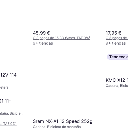
s. TAE 0%
¹
45,99 €
17,95 €
O 3 pagos de 15,33 €/mes. TAE 0%
¹
O 3 pagos de
9+ tiendas
9+ tiendas
Tendenci
12V 114
KMC X12 
Cadena, Bicic
retera
1 11-
taña, Bicicleta
Sram NX-A1 12 Speed 252g
s. TAE 0%
¹
Cadena, Bicicleta de montaña