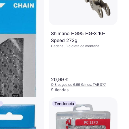
Shimano HG95 HG-X 10-
Speed 273g
Cadena, Bicicleta de montaña
20,99 €
O 3 pagos de 6,99 €/mes. TAE 0%
¹
9 tiendas
a
Tendencia