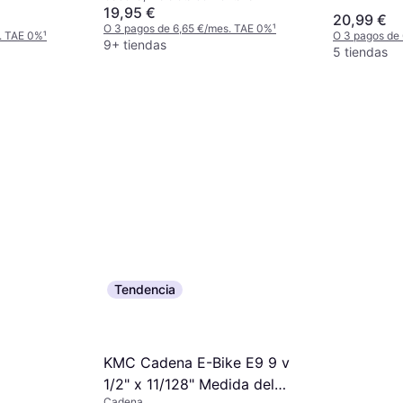
19,95 €
20,99 €
O 3 pagos de 6,65 €/mes. TAE 0%
¹
. TAE 0%
¹
O 3 pagos de
9+ tiendas
5 tiendas
Tendencia
KMC Cadena E-Bike E9 9 v
1/2" x 11/128" Medida del
Cadena