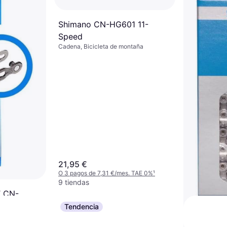
Shimano CN-HG601 11-
Speed
Cadena, Bicicleta de montaña
 Deore 10
Shimano 
taña, Bicicleta
arretera
257g
. TAE 0%
¹
Cadena
19,99 €
O 3 pagos de
9+ tiendas
21,95 €
O 3 pagos de 7,31 €/mes. TAE 0%
¹
9 tiendas
T CN-
100g
Tendencia
ntaña