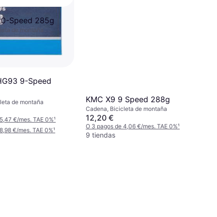
10-Speed 285g
leta de montaña
HG93 9-Speed
KMC X9 9 Speed 288g
leta de montaña
Cadena, Bicicleta de montaña
12,20 €
 5,47 €/mes. TAE 0%
¹
O 3 pagos de 4,06 €/mes. TAE 0%
¹
 8,98 €/mes. TAE 0%
¹
9 tiendas