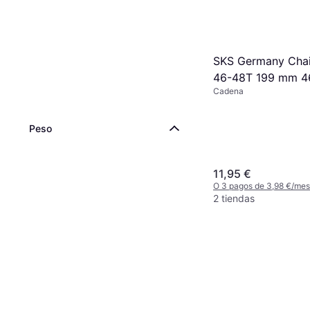
O 3 pagos de 9,33 €/me
9+ tiendas
SKS Germany Cha
46-48T 199 mm 4
Cadena
Protector Bicicle
Peso
11,95 €
O 3 pagos de 3,98 €/me
2 tiendas