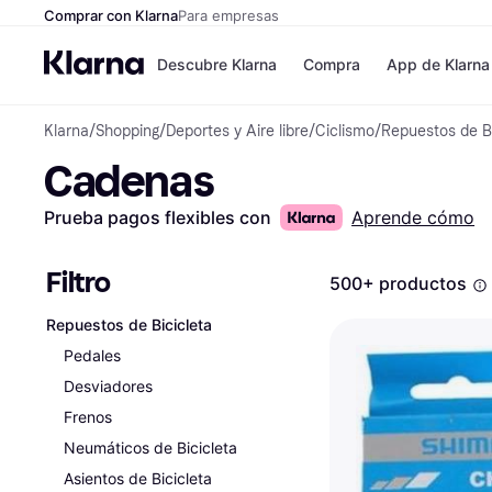
Comprar con Klarna
Para empresas
Descubre Klarna
Compra
App de Klarna
Klarna
/
Shopping
/
Deportes y Aire libre
/
Ciclismo
/
Repuestos de Bi
Formas de pag
Tiendas
Cadenas
Formas de pago
MediaMarkt
Paga ahora
Shein
Paga en 3 plazos
Zalando Priv
Prueba pagos flexibles con
Aprende cómo
Paga en 30 días
Zara
Financiación
JD Sports
Klarna en Apple 
Filtro
500+ productos
Repuestos de Bicicleta
Directorio de tie
Pedales
Desviadores
Frenos
Neumáticos de Bicicleta
Asientos de Bicicleta