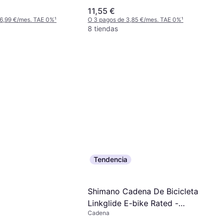
11,55 €
 6,99 €/mes. TAE 0%
¹
O 3 pagos de 3,85 €/mes. TAE 0%
¹
8 tiendas
Tendencia
Shimano Cadena De Bicicleta
Linkglide E-bike Rated -
Cadena
Argenté