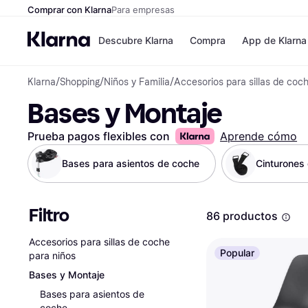
Comprar con Klarna
Para empresas
Descubre Klarna
Compra
App de Klarna
Klarna
/
Shopping
/
Niños y Familia
/
Accesorios para sillas de coc
Formas de pag
Tiendas
Bases y Montaje
Formas de pago
MediaMarkt
Paga ahora
Shein
Paga en 3 plazos
Zalando Priv
Prueba pagos flexibles con
Aprende cómo
Paga en 30 días
Zara
Financiación
JD Sports
Bases para asientos de coche
Cinturones 
Klarna en Apple 
Filtro
Directorio de tie
86 productos
Accesorios para sillas de coche
Popular
para niños
Bases y Montaje
Bases para asientos de
coche