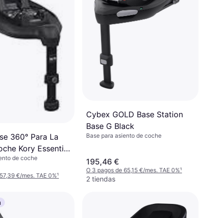
Cybex GOLD Base Station
Base G Black
Base para asiento de coche
se 360° Para La
oche Kory Essential
ento de coche
195,46 €
O 3 pagos de 65,15 €/mes. TAE 0%
¹
 57,39 €/mes. TAE 0%
¹
2 tiendas
a