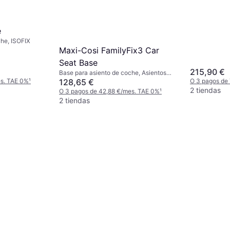
e
che, ISOFIX
Maxi-Cosi FamilyFix3 Car
Seat Base
215,90 €
Base para asiento de coche, Asientos
es. TAE 0%
¹
O 3 pagos de
orientados hacia atrás, ISOFIX
128,65 €
2 tiendas
O 3 pagos de 42,88 €/mes. TAE 0%
¹
2 tiendas