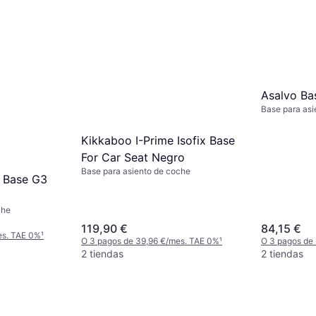
Asalvo Ba
Base para asi
Kikkaboo I-Prime Isofix Base
For Car Seat Negro
Base para asiento de coche
s Base G3
che
119,90 €
84,15 €
es. TAE 0%
¹
O 3 pagos de 39,96 €/mes. TAE 0%
¹
O 3 pagos de
2 tiendas
2 tiendas