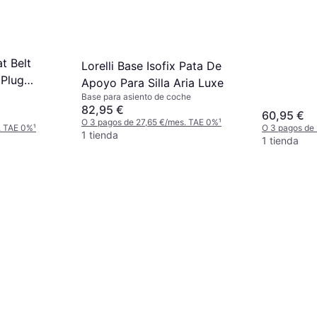
t Belt
Lorelli Base Isofix Pata De
 Plug
Apoyo Para Silla Aria Luxe
Base para asiento de coche
82,95 €
60,95 €
O 3 pagos de 27,65 €/mes. TAE 0%
¹
. TAE 0%
¹
O 3 pagos de
1 tienda
1 tienda