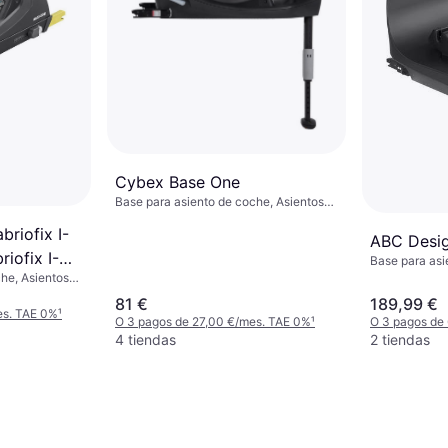
Cybex Base One
Base para asiento de coche, Asientos
orientados hacia adelante, Giratorio,
riofix I-
ISOFIX
ABC Desig
riofix I-
Base para asi
he, Asientos
SOFIX
81 €
189,99 €
es. TAE 0%
¹
O 3 pagos de 27,00 €/mes. TAE 0%
¹
O 3 pagos de
4 tiendas
2 tiendas