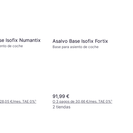
se Isofix Numantix
Asalvo Base Isofix Fortix
ento de coche
Base para asiento de coche
91,99 €
 28,05 €/mes. TAE 0%
¹
O 3 pagos de 30,66 €/mes. TAE 0%
¹
2 tiendas