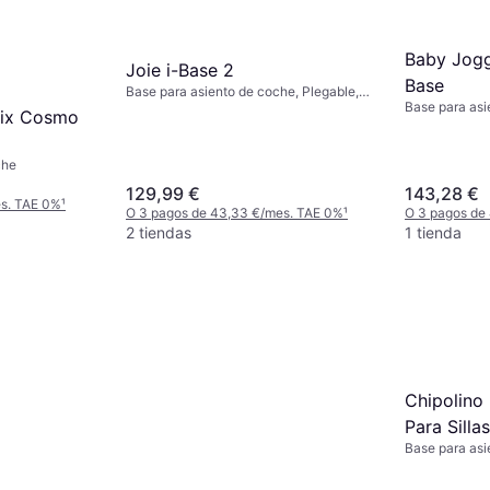
Baby Jogg
Joie i-Base 2
Base
Base para asiento de coche, Plegable,
Base para asi
ISOFIX
fix Cosmo
orientados ha
che
129,99 €
143,28 €
es. TAE 0%
¹
O 3 pagos de 43,33 €/mes. TAE 0%
¹
O 3 pagos de
2 tiendas
1 tienda
Chipolino 
Para Silla
Base para asi