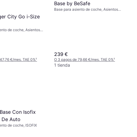
Base by BeSafe
Base para asiento de coche, Asientos
orientados hacia atrás, ISOFIX
er City Go i-Size
ento de coche, Asientos
cia atrás, ISOFIX
239 €
 47,76 €/mes. TAE 0%
¹
O 3 pagos de 79,66 €/mes. TAE 0%
¹
1 tienda
Base Con Isofix
s De Auto
ento de coche, ISOFIX