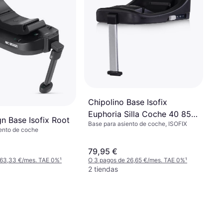
Chipolino Base Isofix
Euphoria Silla Coche 40 85
n Base Isofix Root
Base para asiento de coche, ISOFIX
cm
ento de coche
79,95 €
 63,33 €/mes. TAE 0%
¹
O 3 pagos de 26,65 €/mes. TAE 0%
¹
2 tiendas