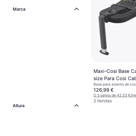
Marca
Maxi-Cosi Base Cab
size Para Cosi Cab
Base para asiento de coc
size
orientados hacia atrás, I
126,99 €
O 3 pagos de 42,33 €/m
2 tiendas
Altura