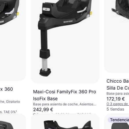
Chicco Ba
Silla De C
ix 360
Maxi-Cosi FamilyFix 360 Pro
Base para asi
0m+
IsoFix Base
172,19 €
he, Giratorio
O 3 pagos de
Base para asiento de coche, Asientos
5 tiendas
orientados hacia atrás, Giratorio, ISOFIX
242,99 €
es. TAE 0%
¹
O 3 pagos de 80,99 €/mes. TAE 0%
¹
4 tiendas
Tendenci