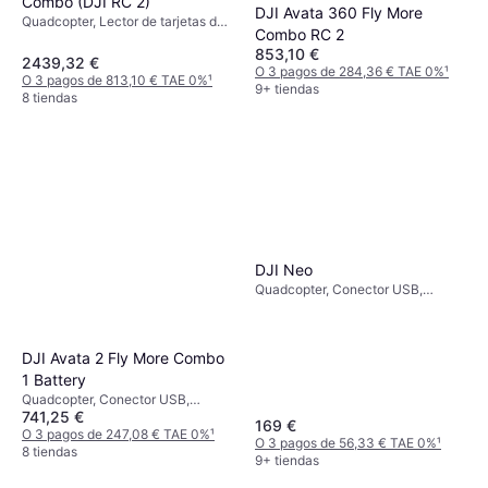
Combo (DJI RC 2)
DJI Avata 360 Fly More
Quadcopter, Lector de tarjetas de
Combo RC 2
memoria
853,10 €
2439,32 €
O 3 pagos de 284,36 € TAE 0%
¹
O 3 pagos de 813,10 € TAE 0%
¹
9+ tiendas
8 tiendas
DJI Neo
Quadcopter, Conector USB,
Protector de hélice, Cámara,
Aplicación móvil, Bluetooth, GPS,
Wi-Fi
DJI Avata 2 Fly More Combo
1 Battery
Quadcopter, Conector USB,
741,25 €
Aplicación móvil, Cámara, Lector
169 €
de tarjetas de memoria, Protector
O 3 pagos de 247,08 € TAE 0%
¹
O 3 pagos de 56,33 € TAE 0%
¹
de hélice, Vista en primera
8 tiendas
9+ tiendas
persona (FPV), Soporte de cardán,
Wi-Fi