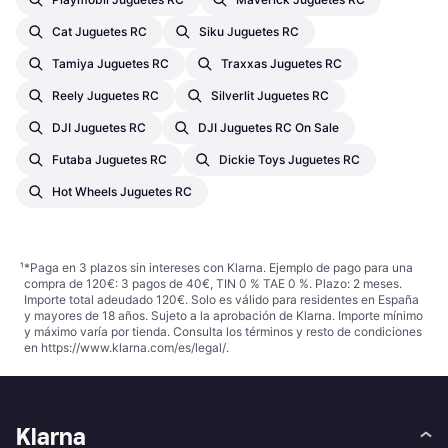
Cat Juguetes RC
Siku Juguetes RC
Tamiya Juguetes RC
Traxxas Juguetes RC
Reely Juguetes RC
Silverlit Juguetes RC
DJI Juguetes RC
DJI Juguetes RC On Sale
Futaba Juguetes RC
Dickie Toys Juguetes RC
Hot Wheels Juguetes RC
¹
*Paga en 3 plazos sin intereses con Klarna. Ejemplo de pago para una
compra de 120€: 3 pagos de 40€, TIN 0 % TAE 0 %. Plazo: 2 meses.
Importe total adeudado 120€. Solo es válido para residentes en España
y mayores de 18 años. Sujeto a la aprobación de Klarna. Importe mínimo
y máximo varía por tienda. Consulta los términos y resto de condiciones
en
https://www.klarna.com/es/legal/
.
Klarna