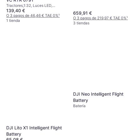
Tractores,1:32, Luces LED,
139,40 €
Aplicación móvil, Bluetooth,
659,91 €
Totalmente ensamblado, Tracción
O 3 pagos de 46,46 € TAE 0%
¹
O 3 pagos de 219,97 € TAE 0%
¹
en las cuatro ruedas (4WD)
1 tienda
3 tiendas
DJI Neo Intelligent Flight
Battery
Batería
DJI Lito X1 Intelligent Flight
Battery
65,08 €