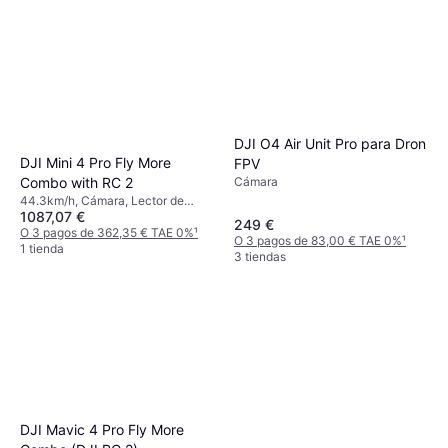
DJI O4 Air Unit Pro para Dron
DJI Mini 4 Pro Fly More
FPV
Cámara
Combo with RC 2
44.3km/h, Cámara, Lector de
1087,07 €
tarjetas de memoria, Protector de
249 €
hélice, Soporte de cardán, Luces
O 3 pagos de 362,35 € TAE 0%
¹
O 3 pagos de 83,00 € TAE 0%
¹
LED, Conector USB, Aplicación
1 tienda
3 tiendas
móvil, Bluetooth, Wi-Fi, GPS
DJI Mavic 4 Pro Fly More