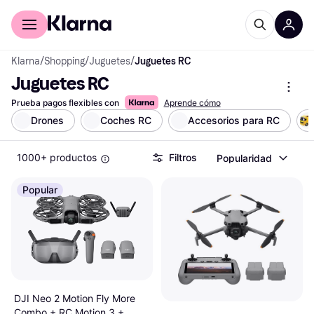
Comprar con Klarna
Para empresas
Klarna
/
Shopping
/
Juguetes
/
Juguetes RC
Juguetes RC
Prueba pagos flexibles con
Aprende cómo
Drones
Coches RC
Accesorios para RC
1000+ productos
Filtros
Popularidad
Popular
DJI Neo 2 Motion Fly More
Combo + RC Motion 3 +