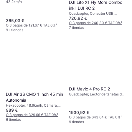
43.2km/h
DJI Lito X1 Fly More Combo
inkl. DJI RC 2
Quadcopter, Conector USB,
720,92 €
Aplicación móvil, Cámara
365,03 €
O 3 pagos de 240,30 € TAE 0%
¹
O 3 pagos de 121,67 € TAE 0%
¹
7 tiendas
9+ tiendas
DJI Mavic 4 Pro RC 2
DJI Air 3S CMO 1 Inch 45 min
Quadcopter, Lector de tarjetas de
memoria
Autonomía
Hexacopter, 48.6km/h, Cámara,
989 €
Conector USB, Wi-Fi, GPS,
1930,92 €
Bluetooth
O 3 pagos de 329,66 € TAE 0%
¹
O 3 pagos de 643,64 € TAE 0%
¹
6 tiendas
9 tiendas