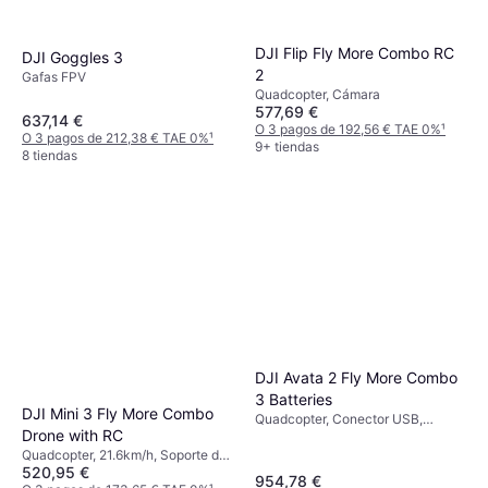
DJI Flip Fly More Combo RC
DJI Goggles 3
2
Gafas FPV
Quadcopter, Cámara
577,69 €
637,14 €
O 3 pagos de 192,56 € TAE 0%
¹
O 3 pagos de 212,38 € TAE 0%
¹
9+ tiendas
8 tiendas
DJI Avata 2 Fly More Combo
3 Batteries
DJI Mini 3 Fly More Combo
Quadcopter, Conector USB,
Drone with RC
Cámara, Soporte de cardán,
Protector de hélice, Lector de
Quadcopter, 21.6km/h, Soporte de
tarjetas de memoria, Vista en
520,95 €
cardán, Cámara, Conector USB,
954,78 €