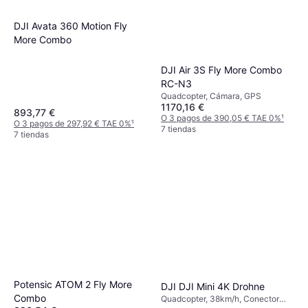
DJI Avata 360 Motion Fly
More Combo
DJI Air 3S Fly More Combo
RC-N3
Quadcopter, Cámara, GPS
1170,16 €
893,77 €
O 3 pagos de 390,05 € TAE 0%
¹
O 3 pagos de 297,92 € TAE 0%
¹
7 tiendas
7 tiendas
Potensic ATOM 2 Fly More
DJI DJI Mini 4K Drohne
Combo
Quadcopter, 38km/h, Conector