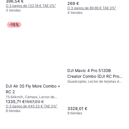
USB, Aplicación móvil, Cámara,
396,54 €
269 €
Lector de tarjetas de memoria,
O 3 pagos de 132,18 € TAE 0%
¹
O 3 pagos de 89,66 € TAE 0%
¹
Motor sin escobillas, GLONASS,
3 tiendas
4 tiendas
Wi-Fi, GPS
-15%
DJI Mavic 4 Pro 512GB
Creator Combo (DJI RC Pro
Quadcopter, Lector de tarjetas de
2)
DJI Air 3S Fly More Combo +
memoria, Cámara, Conector USB,
GPS
RC 2
75.64km/h, Cámara, Lector de
1335,71 €
1567,03 €
tarjetas de memoria, Conector
USB, Transmisor de radio, Luces
O 3 pagos de 445,23 € TAE 0%
¹
3328,01 €
LED, GPS, Bluetooth
8 tiendas
9 tiendas