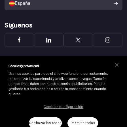
España
Reclamaciones
Síguenos
Cookies y privacidad
Usamos cookies para que el sitio web funcione correctamente,
personalizar tu experiencia y analizar cómo navegas. También
compartimos datos con nuestros socios publicitarios. Puedes
gestionar tus preferencias o retirar tu consentimiento cuando
quieras.
Cambiar configuración
Copyright © 2005-2026 Klarna Bank AB (publ). Sede central: Stockholm, Sweden. Todos
los derechos reservados. Klarna Bank AB (publ). Sveavägen 46, 111 34 Stockholm.
Número de empresa: 556737-0431
Rechazarlas todas
Permitir todas