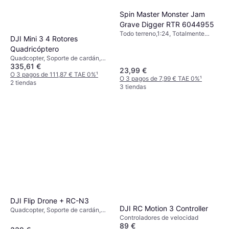
Spin Master Monster Jam
Grave Digger RTR 6044955
Todo terreno,1:24, Totalmente
DJI Mini 3 4 Rotores
ensamblado
Quadricóptero
Quadcopter, Soporte de cardán,
335,61 €
Cámara, Conector USB,
23,99 €
GLONASS, GPS
O 3 pagos de 111,87 € TAE 0%
¹
O 3 pagos de 7,99 € TAE 0%
¹
2 tiendas
3 tiendas
DJI Flip Drone + RC-N3
DJI RC Motion 3 Controller
Quadcopter, Soporte de cardán,
Controladores de velocidad
Lector de tarjetas de memoria,
89 €
Protector de hélice, Conector