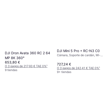
DJI Mini 5 Pro + RC-N3 C0
DJI Dron Avata 360 RC 2 64
Cámara, Soporte de cardán, Wi-Fi,
MP 8K 360°
GPS, Bluetooth
653,80 €
727,24 €
O 3 pagos de 217,93 € TAE 0%
¹
O 3 pagos de 242,41 € TAE 0%
¹
9 tiendas
9+ tiendas