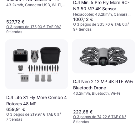
DJI Mini 5 Pro Fly More RC-
43.2km/h, Conector USB, Wi-Fi,
Goggles N3
N3 50 MP 4K Sensor
Bluetooth
Hexacopter, 43.2km/h, Cámara,
1007,12 €
Soporte de cardán, Soporte para
527,72 €
cámara, Wi-Fi, GPS, Bluetooth
O 3 pagos de 335,70 € TAE 0%
¹
O 3 pagos de 175,90 € TAE 0%
¹
9+ tiendas
9 tiendas
DJI Neo 2 12 MP 4K RTF WiFi
Bluetooth Drone
43.2km/h, Bluetooth, Wi-Fi
DJI Lito X1 Fly More Combo 4
Rotores 48 MP
659,91 €
222,68 €
O 3 pagos de 219,97 € TAE 0%
¹
O 3 pagos de 74,22 € TAE 0%
¹
7 tiendas
8 tiendas