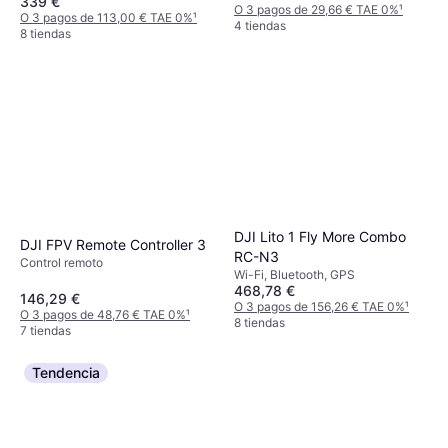
339 €
O 3 pagos de 29,66 € TAE 0%
¹
USB, Cámara, Aplicación móvil,
O 3 pagos de 113,00 € TAE 0%
¹
4 tiendas
Wi-Fi, GPS, Bluetooth
8 tiendas
DJI Lito 1 Fly More Combo
DJI FPV Remote Controller 3
RC-N3
Control remoto
Wi-Fi, Bluetooth, GPS
468,78 €
146,29 €
O 3 pagos de 156,26 € TAE 0%
¹
O 3 pagos de 48,76 € TAE 0%
¹
8 tiendas
7 tiendas
Tendencia