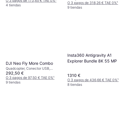
primera persona (FPV), Wi-Fi
Lector de tarjetas de memoria, Wi-
O 3 pagos de 173,65 € TAE 0%
¹
O 3 pagos de 318,26 € TAE 0%
¹
Fi, Bluetooth
4 tiendas
9 tiendas
Insta360 Antigravity A1
Explorer Bundle 8K 55 MP
DJI Neo Fly More Combo
Quadcopter, Conector USB,
292,50 €
Cámara, Protector de hélice, Wi-
1310 €
Fi, Bluetooth
O 3 pagos de 97,50 € TAE 0%
¹
O 3 pagos de 436,66 € TAE 0%
¹
9 tiendas
8 tiendas