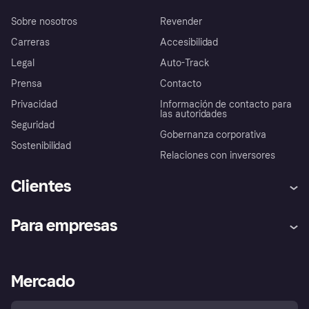
Sobre nosotros
Revender
Carreras
Accesibilidad
Legal
Auto-Track
Prensa
Contacto
Privacidad
Información de contacto para
las autoridades
Seguridad
Gobernanza corporativa
Sostenibilidad
Relaciones con inversores
Clientes
Ayuda
Promesa de protección contra
Para empresas
el fraude
Inicio de sesión
Nuestra promesa
Asistencia al comerciante
Portal de desarrolladores
Klarna app
Bienestar financiero
Acceso empresas
Estado operativo
Mercado
Directorio de tiendas
Configuración de privacidad
Vende con Klarna
Plataformas y socios
Política de protección al
comprador de Klarna
Tu derecho de desistimiento