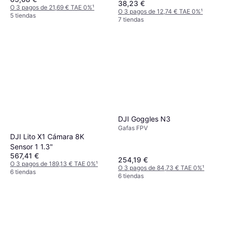
38,23 €
O 3 pagos de 21,69 € TAE 0%
¹
O 3 pagos de 12,74 € TAE 0%
¹
5 tiendas
7 tiendas
DJI Goggles N3
Gafas FPV
DJI Lito X1 Cámara 8K
Sensor 1 1.3"
567,41 €
254,19 €
O 3 pagos de 189,13 € TAE 0%
¹
O 3 pagos de 84,73 € TAE 0%
¹
6 tiendas
6 tiendas