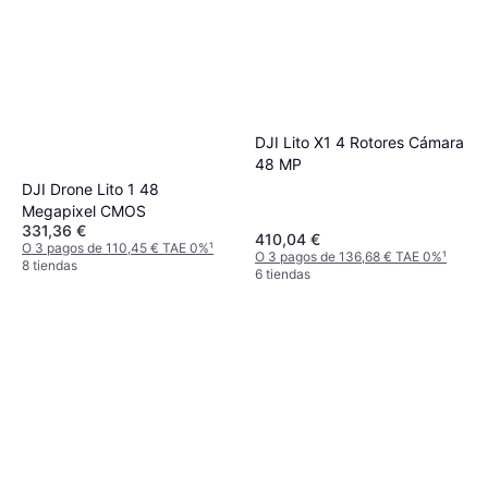
DJI Lito X1 4 Rotores Cámara
48 MP
DJI Drone Lito 1 48
Megapixel CMOS
331,36 €
410,04 €
O 3 pagos de 110,45 € TAE 0%
¹
O 3 pagos de 136,68 € TAE 0%
¹
8 tiendas
6 tiendas