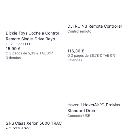
DJI RC N3 Remote Controller
Control remoto
Dickie Toys Coche a Control
Remoto Single-Drive Rayo
1:32, Luces LED
McQueen
15,99 €
116,36 €
O 3 pagos de 5,33 € TAE 0%
¹
O 3 pagos de 38,78 € TAE 0%
¹
3 tiendas
6 tiendas
Hover-1 HoverAir X1 ProMax
Standard Dron
Conector USB
Siku Claas Xerion 5000 TRAC
VC RTR 6791