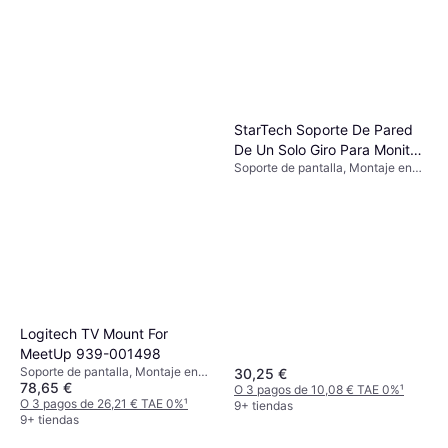
StarTech Soporte De Pared
De Un Solo Giro Para Monitor
Soporte de pantalla, Montaje en
27 Pulgadas
Pared
Logitech TV Mount For
MeetUp 939-001498
Soporte de pantalla, Montaje en
30,25 €
78,65 €
Pared
O 3 pagos de 10,08 € TAE 0%
¹
O 3 pagos de 26,21 € TAE 0%
¹
9+ tiendas
9+ tiendas