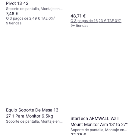
Pivot 13 42
Soporte de pantalla, Montaje en
7,48 €
Pared, 13"-42"
48,71 €
O 3 pagos de 2,49 € TAE 0%
¹
O 3 pagos de 16,23 € TAE 0%
¹
9 tiendas
9+ tiendas
Equip Soporte De Mesa 13-
27 1 Para Monitor 6.5kg
StarTech ARMWALL Wall
Soporte de pantalla, Montaje en
Mount Monitor Arm 13' to 27"
Pared, Soporte de Mesa, 17"-32"
Soporte de pantalla, Montaje en
22,75 €
Pared