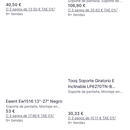
Soporte de pantalla, Soporte de
40,50 €
106,90 €
Suelo, 13"-27"
O 3 pagos de 13,50 € TAE 0%
¹
O 3 pagos de 35,63 € TAE 0%
¹
9+ tiendas
9+ tiendas
Tooq Soporte Giratorio E
Inclinable LP6270TN-B
Soporte de pantalla, Montaje en
37"-70"
Pared, 37"-70"
Ewent Ew1516 13"-27" Negro
Soporte de pantalla, Montaje en
53 €
Pared, Soporte de Mesa, 13"-32"
30,33 €
O 3 pagos de 17,66 € TAE 0%
¹
O 3 pagos de 10,11 € TAE 0%
¹
9+ tiendas
9+ tiendas