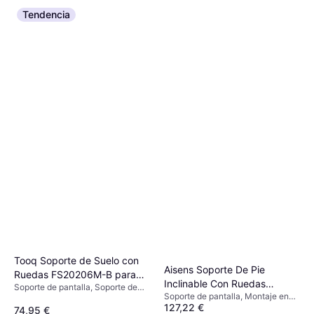
Tendencia
Tooq Soporte de Suelo con
Aisens Soporte De Pie
Ruedas FS20206M-B para
Inclinable Con Ruedas
Soporte de pantalla, Soporte de
TV de 37 a 86 pulgadas
Soporte de pantalla, Montaje en
FT100E-135 Para TV 37-
Suelo
127,22 €
Pared, Soporte de Suelo, 60"-100"
74,95 €
100"/Hasta 150kg