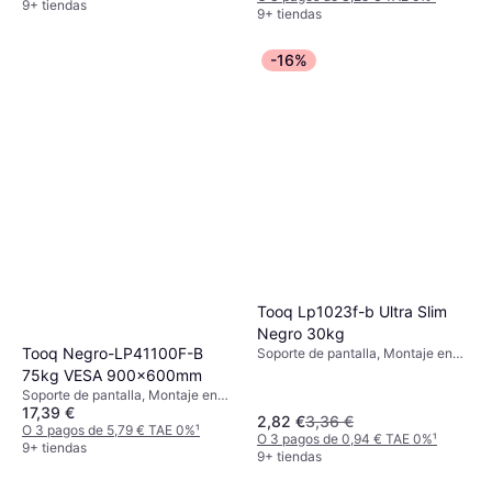
9+ tiendas
9+ tiendas
-16%
Tooq Lp1023f-b Ultra Slim
Negro 30kg
Tooq Negro-LP41100F-B
Soporte de pantalla, Montaje en
Pared, 13"-27"
75kg VESA 900x600mm
Soporte de pantalla, Montaje en
17,39 €
Pared, 60"-100"
2,82 €
3,36 €
O 3 pagos de 5,79 € TAE 0%
¹
O 3 pagos de 0,94 € TAE 0%
¹
9+ tiendas
9+ tiendas