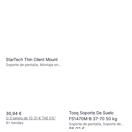
StarTech Thin Client Mount
Soporte de pantalla, Montaje en
Pared
Tooq Soporte De Suelo
30,94 €
O 3 pagos de 10,31 € TAE 0%
¹
FS1470M-B 37-70 50 kg
9+ tiendas
Soporte de pantalla, Soporte de
86,02 €
Suelo, 37"-70"