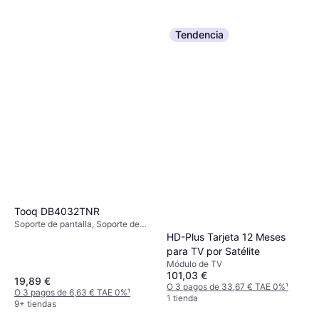
Tendencia
Tooq DB4032TNR
Soporte de pantalla, Soporte de
Mesa, Montaje en Pared, 17"-32"
HD-Plus Tarjeta 12 Meses
para TV por Satélite
Módulo de TV
101,03 €
19,89 €
O 3 pagos de 33,67 € TAE 0%
¹
O 3 pagos de 6,63 € TAE 0%
¹
1 tienda
9+ tiendas