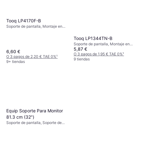
Tooq LP4170F-B
Soporte de pantalla, Montaje en
Pared, 37"-70"
Tooq LP1344TN-B
Soporte de pantalla, Montaje en
5,87 €
Pared, 13"-43"
6,60 €
O 3 pagos de 1,95 € TAE 0%
¹
O 3 pagos de 2,20 € TAE 0%
¹
9 tiendas
9+ tiendas
Equip Soporte Para Monitor
81.3 cm (32")
Soporte de pantalla, Soporte de
Mesa