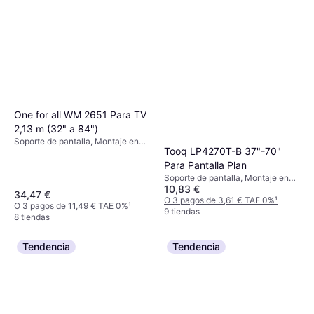
One for all WM 2651 Para TV
2,13 m (32" a 84")
Soporte de pantalla, Montaje en
Tooq LP4270T-B 37"-70"
Pared, 32"-90"
Para Pantalla Plan
Soporte de pantalla, Montaje en
10,83 €
Pared, 37"-70"
34,47 €
O 3 pagos de 3,61 € TAE 0%
¹
O 3 pagos de 11,49 € TAE 0%
¹
9 tiendas
8 tiendas
Tendencia
Tendencia