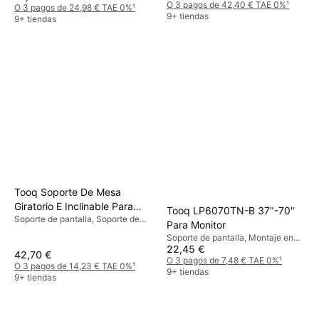
O 3 pagos de 42,40 € TAE 0%
¹
O 3 pagos de 24,98 € TAE 0%
¹
9+ tiendas
9+ tiendas
Tooq Soporte De Mesa
Giratorio E Inclinable Para
Tooq LP6070TN-B 37"-70"
Soporte de pantalla, Soporte de
Pantalla 13" - 32
Para Monitor
Mesa, 13"-32"
Soporte de pantalla, Montaje en
22,45 €
Pared, 37"-70"
42,70 €
O 3 pagos de 7,48 € TAE 0%
¹
O 3 pagos de 14,23 € TAE 0%
¹
9+ tiendas
9+ tiendas