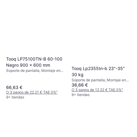
Tooq LP75100TN-B 60-100
Negro 900 x 600 mm
Tooq Lp2355tn-b 23"-35"
Soporte de pantalla, Montaje en
30 kg
Pared, 60"-100"
Soporte de pantalla, Montaje en
36,66 €
Pared, 23"-55"
66,63 €
O 3 pagos de 12,22 € TAE 0%
¹
O 3 pagos de 22,21 € TAE 0%
¹
9+ tiendas
9+ tiendas