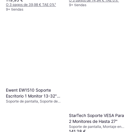
O 3 pagos de 14,94 € TAE 0%
¹
O 3 pagos de 39,98 € TAE 0%
¹
9+ tiendas
9+ tiendas
Ewent EW1510 Soporte
Escritorio 1 Monitor 13-32"
Soporte de pantalla, Soporte de
Max VESA 100 x 100
Mesa, Montaje en Pared, 13"-27"
StarTech Soporte VESA Para
2 Monitores de Hasta 27"
Soporte de pantalla, Montaje en
141,28 €
Pared, Soporte de Suelo, 13"-27"