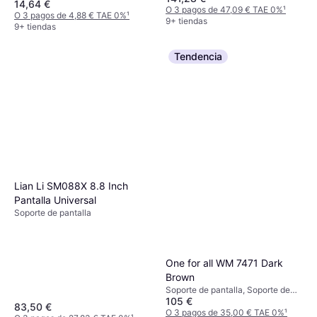
14,64 €
O 3 pagos de 47,09 € TAE 0%
¹
O 3 pagos de 4,88 € TAE 0%
¹
9+ tiendas
9+ tiendas
Tendencia
Lian Li SM088X 8.8 Inch
Pantalla Universal
Soporte de pantalla
One for all WM 7471 Dark
Brown
Soporte de pantalla, Soporte de
105 €
Suelo, 32"-65"
83,50 €
O 3 pagos de 35,00 € TAE 0%
¹