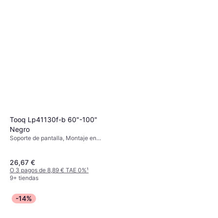
Tooq Lp41130f-b 60"-100"
Negro
Soporte de pantalla, Montaje en
Pared, 60"-100"
26,67 €
O 3 pagos de 8,89 € TAE 0%
¹
9+ tiendas
-14%