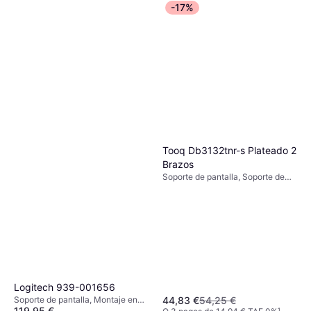
O 3 pagos de 28,67 € TAE 0%
¹
-17%
9+ tiendas
Tooq Db3132tnr-s Plateado 2
Brazos
Soporte de pantalla, Soporte de
Mesa, Montaje en Pared, 13"-32"
Logitech 939-001656
44,83 €
54,25 €
Soporte de pantalla, Montaje en
119,95 €
Pared