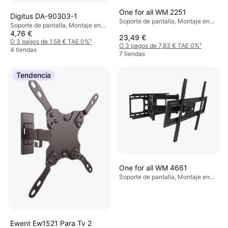
One for all WM 2251
Digitus DA-90303-1
Soporte de pantalla, Montaje en
Soporte de pantalla, Montaje en
Pared, 13"-43"
4,76 €
Pared
23,49 €
O 3 pagos de 1,58 € TAE 0%
¹
O 3 pagos de 7,83 € TAE 0%
¹
4 tiendas
7 tiendas
Tendencia
One for all WM 4661
Soporte de pantalla, Montaje en
Pared, 32"-90"
Ewent Ew1521 Para Tv 2