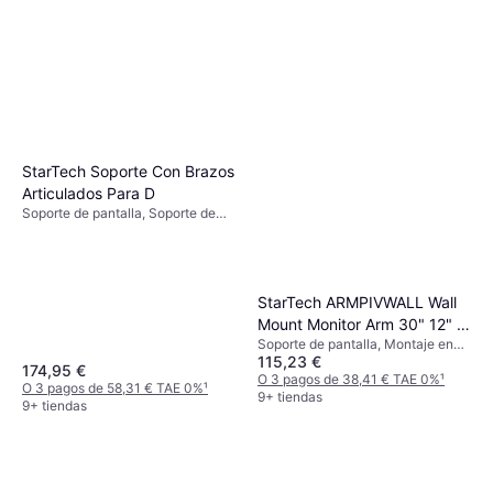
StarTech Soporte Con Brazos
Articulados Para D
Soporte de pantalla, Soporte de
Mesa, 12"-24"
StarTech ARMPIVWALL Wall
Mount Monitor Arm 30" 12" to
Soporte de pantalla, Montaje en
34"
115,23 €
Pared, 12"-34"
174,95 €
O 3 pagos de 38,41 € TAE 0%
¹
O 3 pagos de 58,31 € TAE 0%
¹
9+ tiendas
9+ tiendas