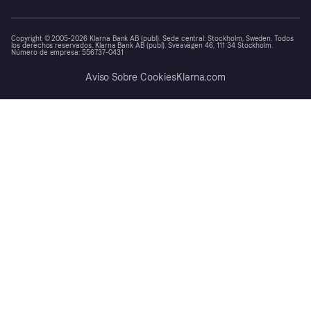
Copyright © 2005-2026 Klarna Bank AB (publ). Sede central: Stockholm, Sweden. Todos
los derechos reservados. Klarna Bank AB (publ). Sveavägen 46, 111 34 Stockholm.
Número de empresa: 556737-0431
Aviso Sobre Cookies
Klarna.com