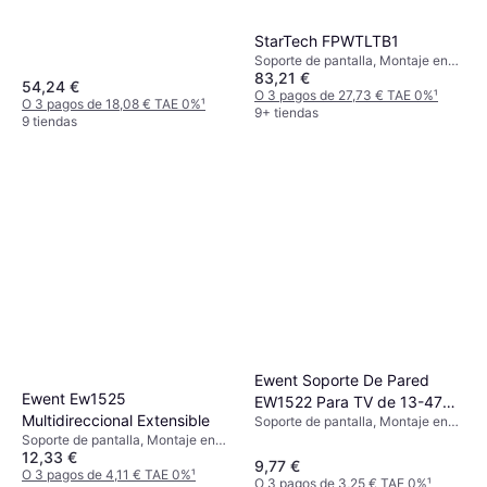
StarTech FPWTLTB1
Soporte de pantalla, Montaje en
83,21 €
Pared, 60"-100"
54,24 €
O 3 pagos de 27,73 € TAE 0%
¹
O 3 pagos de 18,08 € TAE 0%
¹
9+ tiendas
9 tiendas
Ewent Soporte De Pared
Ewent Ew1525
EW1522 Para TV de 13-47
Multidireccional Extensible
Soporte de pantalla, Montaje en
Pulgadas Carga Máxima
Pared, 13"-42"
Soporte de pantalla, Montaje en
20kg
12,33 €
Pared, 23"-55"
9,77 €
O 3 pagos de 4,11 € TAE 0%
¹
O 3 pagos de 3,25 € TAE 0%
¹