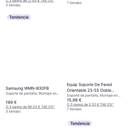
O 3 pagos de 27,83 € TAE 0%
¹
7 tiendas
3 tiendas
Tendencia
Equip Soporte De Pared
Samsung WMN-B30FB
Orientable 23-55 Doble
Soporte de pantalla, Montaje en
Soporte de pantalla, Montaje en
Brazo Inclinable Giratorio
Pared
15,98 €
Pared
Max 30kg
199 €
O 3 pagos de 5,32 € TAE 0%
¹
O 3 pagos de 66,33 € TAE 0%
¹
7 tiendas
3 tiendas
Tendencia