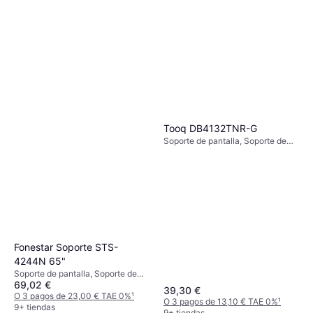
Tooq DB4132TNR-G
Soporte de pantalla, Soporte de
Mesa, 17"-32"
Fonestar Soporte STS-
4244N 65"
Soporte de pantalla, Soporte de
69,02 €
Suelo
39,30 €
O 3 pagos de 23,00 € TAE 0%
¹
O 3 pagos de 13,10 € TAE 0%
¹
9+ tiendas
9+ tiendas