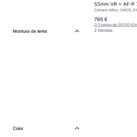
55mm VR + AF-P
Cámara réflex, CMOS, DX
VR
Continuous Drive, PictBr
765 €
Detection, 415g
O 3 pagos de 255,00 €/
2 tiendas
Montura de lente
Color