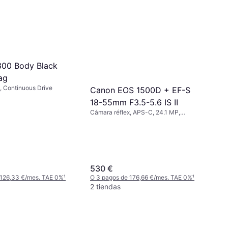
300 Body Black
ag
, Continuous Drive
Canon EOS 1500D + EF-S
18-55mm F3.5-5.6 IS II
Cámara réflex, APS-C, 24.1 MP,
Continuous Drive, 475g
530 €
 126,33 €/mes. TAE 0%
¹
O 3 pagos de 176,66 €/mes. TAE 0%
¹
2 tiendas