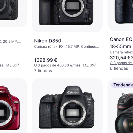
Canon EO
Nikon D850
, 20.9 MP,
18-55mm F
idge, Face
Cámara réflex, FX, 45.7 MP, Continuous
Drive, PictBridge, Face Detection, 915g
Cámara réfle
Face Detectio
320,54 €
1398,99 €
436g
O 3 pagos de
es. TAE 0%
¹
O 3 pagos de 466,33 €/mes. TAE 0%
¹
6 tiendas
7 tiendas
Tendenci