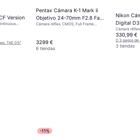
Pentax Cámara K-1 Mark Ii
Nikon Cám
CF Version
Objetivo 24-70mm F2.8 Fa
Digital D
ontinuous
Cámara réflex, CMOS, Full Frame
Wr
(35mm), 36.4 MP, Continuous Drive,
Cámara réfle
925g
Continuous Dr
330,99 €
O 3 pagos de
3299 €
mes. TAE 0%
¹
3 tiendas
6 tiendas
-11%