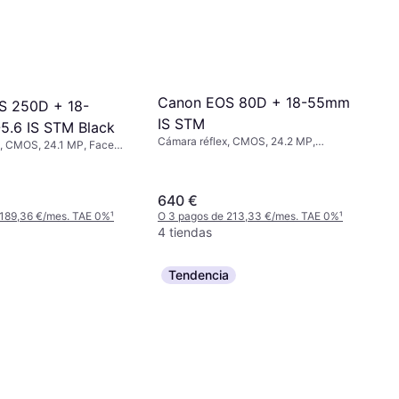
Canon EOS 80D + 18-55mm
S 250D + 18-
IS STM
.6 IS STM Black
Cámara réflex, CMOS, 24.2 MP,
x, CMOS, 24.1 MP, Face
Continuous Drive, PictBridge, Face
ctBridge, Continuous
Detection, 730g
640 €
 189,36 €/mes. TAE 0%
¹
O 3 pagos de 213,33 €/mes. TAE 0%
¹
4 tiendas
Tendencia