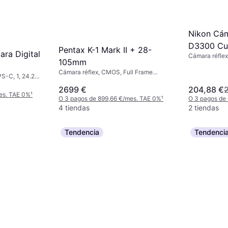
Nikon Cám
D3300 Cu
Pentax K-1 Mark II + 28-
ra Digital
Cámara réfle
105mm
Continuous Dr
Cámara réflex, CMOS, Full Frame
S-C, 1, 24.2
(35mm), 36 MP, Face Detection,
20g
2699 €
204,88 €
Continuous Drive, 1010g
es. TAE 0%
¹
O 3 pagos de 899,66 €/mes. TAE 0%
¹
O 3 pagos de
4 tiendas
2 tiendas
Tendencia
Tendenci