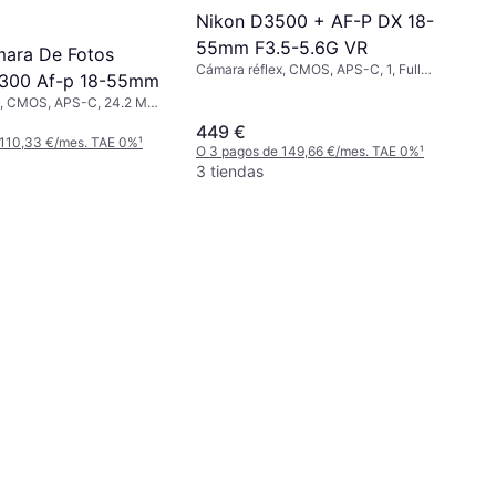
Nikon D3500 + AF-P DX 18-
55mm F3.5-5.6G VR
ara De Fotos
Cámara réflex, CMOS, APS-C, 1, Full
3300 Af-p 18-55mm
Frame (35mm), 24.2 MP, Continuous
x, CMOS, APS-C, 24.2 MP,
Drive, Face Detection, 415g
ive, PictBridge, 410g
449 €
 110,33 €/mes. TAE 0%
¹
O 3 pagos de 149,66 €/mes. TAE 0%
¹
3 tiendas