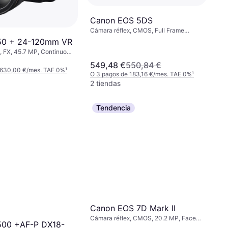
Canon EOS 5DS
Cámara réflex, CMOS, Full Frame
(35mm), 50.6 MP, PictBridge, 845g
50 + 24-120mm VR
, FX, 45.7 MP, Continuous
idge, Face Detection, 915g
549,48 €
550,84 €
 630,00 €/mes. TAE 0%
¹
O 3 pagos de 183,16 €/mes. TAE 0%
¹
2 tiendas
Tendencia
Canon EOS 7D Mark II
Cámara réflex, CMOS, 20.2 MP, Face
500 +AF-P DX18-
Detection, Continuous Drive,