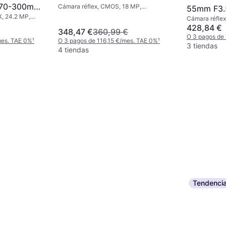
 70-300mm
Cámara réflex, CMOS, 18 MP,
Dc Iii 18mp Cmos 5184 X
55mm F3.
Continuous Drive, PictBridge, 485g
, 24.2 MP,
Cámara réfle
3456pixeles Cámara Digital
DX 70-30
idge, Face
Face Detectio
428,84 €
348,47 €
360,99 €
365g
O 3 pagos de
mes. TAE 0%
¹
O 3 pagos de 116,15 €/mes. TAE 0%
¹
3 tiendas
4 tiendas
Tendenci