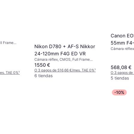
Canon EO
55mm F4-5
ll Frame
Nikon D780 + AF-S Nikkor
ection,
Cámara réfle
24-120mm F4G ED VR
Detection, Pi
Drive, 449g
Cámara réflex, CMOS, Full Frame
(35mm), 24.5 MP, Face Detection,
1550 €
568,08 €
PictBridge, Continuous Drive, 840g
O 3 pagos de 516,66 €/mes. TAE 0%
¹
mes. TAE 0%
¹
O 3 pagos de
6 tiendas
5 tiendas
-10%