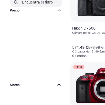
Precio
Nikon D7500
Cámara réflex, CMOS, DX
Continuous Drive, PictBr
Detection, 640g
574,49 €
577,99 €
O 3 pagos de 191,49 €/m
9 tiendas
-11%
Marca