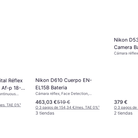
Nikon D5
Camera B
Cámara réflex
Nikon D610 Cuerpo EN-
tal Réflex
EL15B Bateria
 Af-p 18-
Cámara réflex, Face Detection,
ontinuous
Vr Sd 32gb
PictBridge, Continuous Drive
463,03 €
519 €
379 €
tería Hoya
mes. TAE 0%
¹
O 3 pagos de 154,34 €/mes. TAE 0%
¹
O 3 pagos de
3 tiendas
2 tiendas