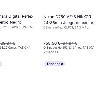
ara Digital Réflex
Nikon D750 AF-S NIKKOR
erpo Negro
24-85mm Juego de cámara
x, CMOS, APS-C, 24.2 MP,
Cámara réflex, CMOS, 24.3 MP,
S
ive, PictBridge, 410g
Continuous Drive, PictBridge, 750g
228,84 €
758,50 €
764,84 €
 68,29 €/mes. TAE 0%
¹
O 3 pagos de 252,83 €/mes. TAE 0%
¹
2 tiendas
a
Tendencia