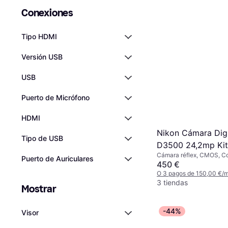
Conexiones
Tipo HDMI
Versión USB
USB
Puerto de Micrófono
HDMI
Nikon Cámara Digi
Tipo de USB
D3500 24,2mp Kit
Cámara réflex, CMOS, C
55mm F3.5-5.6g 
Puerto de Auriculares
Drive, PictBridge
450 €
Bolsa En-el14a Ba
O 3 pagos de 150,00 €/
55mm Pro 1d
3 tiendas
Mostrar
-44%
Visor