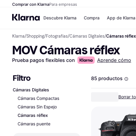
Comprar con Klarna
Para empresas
Descubre Klarna
Compra
App de Klarna
Klarna
/
Shopping
/
Fotografías
/
Cámaras Digitales
/
Cámaras réflex
Formas de pag
Tiendas
MOV Cámaras réflex
Formas de pago
MediaMarkt
Paga ahora
Shein
Paga en 3 plazos
Zalando Priv
Prueba pagos flexibles con
Aprende cómo
Paga en 30 días
Zara
Financiación
JD Sports
Klarna en Apple 
Filtro
85 productos
Cámaras Digitales
Directorio de tie
Borrar to
Cámaras Compactas
Cámaras Sin Espejo
Cámaras réflex
Cámaras puente