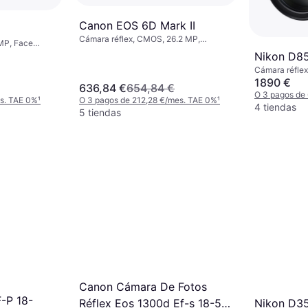
Canon EOS 6D Mark II
Cámara réflex, CMOS, 26.2 MP,
 MP, Face
PictBridge, Continuous Drive, Face
rive, 395g
Nikon D8
Detection
Cámara réflex
Drive, PictBr
1890 €
636,84 €
654,84 €
O 3 pagos de
es. TAE 0%
¹
O 3 pagos de 212,28 €/mes. TAE 0%
¹
4 tiendas
5 tiendas
Canon Cámara De Fotos
-P 18-
Réflex Eos 1300d Ef-s 18-55
Nikon D3