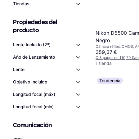
Tiendas
Propiedades del 
producto
Nikon D5500 Cama
Negro
Lente Incluido (2º)
Cámara réflex, CMOS, AP
MP, Continuous Drive, 4
359,37 €
Año de Lanzamiento
O 3 pagos de 119,79 €/m
1 tienda
Lente
Tendencia
Objetivo Incluido
Longitud focal (máx)
Longitud focal (mín)
Comunicación