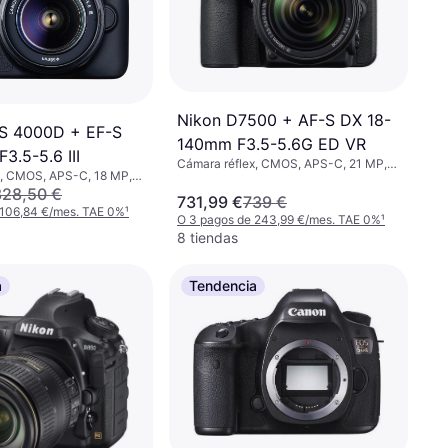
Nikon D7500 + AF-S DX 18-
S 4000D + EF-S
140mm F3.5-5.6G ED VR
3.5-5.6 III
Cámara réflex, CMOS, APS-C, 21 MP,
x, CMOS, APS-C, 18 MP,
Continuous Drive, PictBridge, Face
n, Continuous Drive,
328,50 €
Detection, 640g
731,99 €
739 €
 106,84 €/mes. TAE 0%
¹
O 3 pagos de 243,99 €/mes. TAE 0%
¹
8 tiendas
a
Tendencia