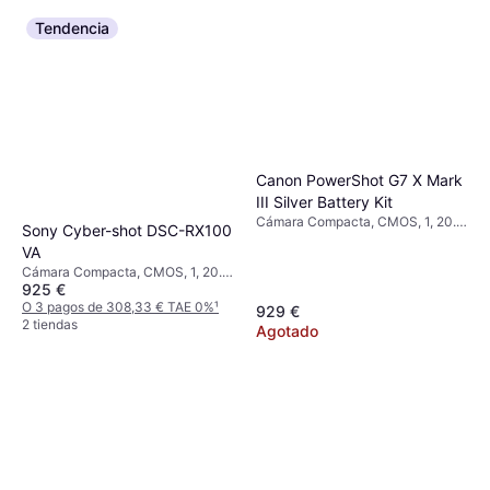
Tendencia
Canon PowerShot G7 X Mark
III Silver Battery Kit
Cámara Compacta, CMOS, 1, 20.1
Sony Cyber-shot DSC-RX100
MP, Face Detection, PictBridge,
VA
Continuous Drive, 304g
Cámara Compacta, CMOS, 1, 20.1
925 €
MP, Continuous Drive, Face
Detection, 299g
O 3 pagos de 308,33 € TAE 0%
¹
929 €
2 tiendas
Agotado