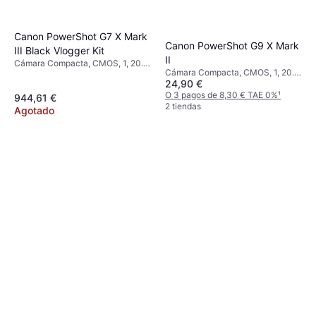
Canon PowerShot G7 X Mark
Canon PowerShot G9 X Mark
III Black Vlogger Kit
II
Cámara Compacta, CMOS, 1, 20.1
Cámara Compacta, CMOS, 1, 20.1
MP, Face Detection, PictBridge,
24,90 €
MP, Face Detection, Continuous
Continuous Drive, 304g
Drive, 206g
O 3 pagos de 8,30 € TAE 0%
¹
944,61 €
2 tiendas
Agotado