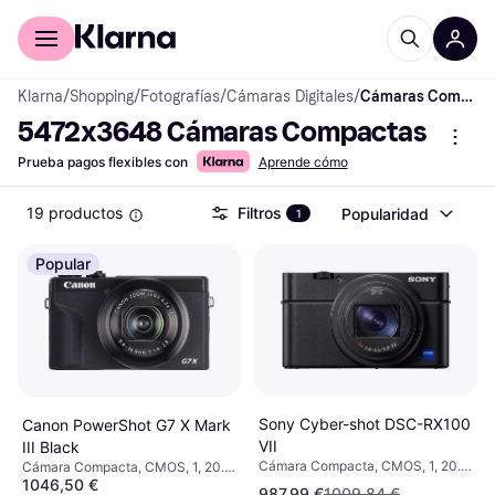
Comprar con Klarna
Para empresas
Klarna
/
Shopping
/
Fotografías
/
Cámaras Digitales
/
Cámaras Compactas
5472x3648 Cámaras Compactas
Prueba pagos flexibles con
Aprende cómo
19 productos
Filtros
Popularidad
1
Popular
Sony Cyber-shot DSC-RX100
Canon PowerShot G7 X Mark
VII
III Black
Cámara Compacta, CMOS, 1, 20.1
Cámara Compacta, CMOS, 1, 20.1
MP, Face Detection, Continuous
1046,50 €
MP, Face Detection, Continuous
987,99 €
1009,84 €