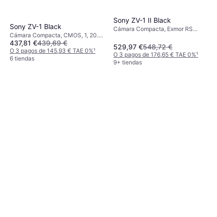
Sony ZV-1 II Black
Sony ZV-1 Black
Cámara Compacta, Exmor RS
Cámara Compacta, CMOS, 1, 20.1
CMOS, 1, 20.1 MP, Continuous
437,81 €
439,69 €
MP, Face Detection, Continuous
Drive, 292g
529,97 €
548,72 €
Drive, 294g
O 3 pagos de 145,93 € TAE 0%
¹
O 3 pagos de 176,65 € TAE 0%
¹
6 tiendas
9+ tiendas