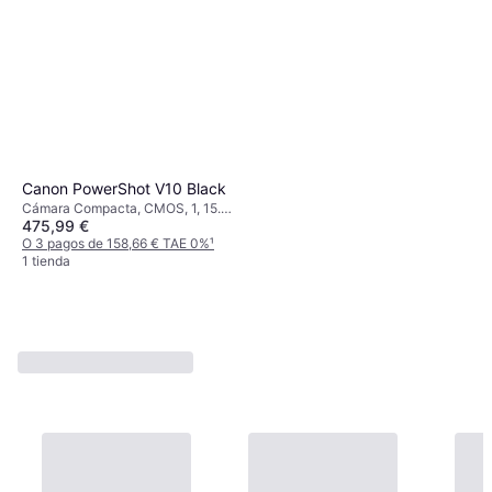
Canon PowerShot V10 Black
Cámara Compacta, CMOS, 1, 15.2
475,99 €
MP, Face Detection, Continuous
Drive, 211g
O 3 pagos de 158,66 € TAE 0%
¹
1 tienda