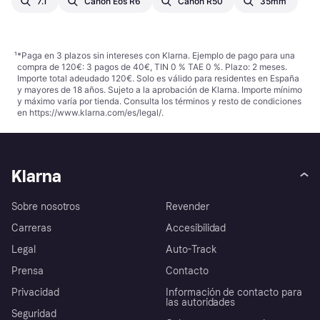
7.1
Canon Eos R6
Canon R50
35mm
¹
*Paga en 3 plazos sin intereses con Klarna. Ejemplo de pago para una
compra de 120€: 3 pagos de 40€, TIN 0 % TAE 0 %. Plazo: 2 meses.
Importe total adeudado 120€. Solo es válido para residentes en España
y mayores de 18 años. Sujeto a la aprobación de Klarna. Importe mínimo
y máximo varía por tienda. Consulta los términos y resto de condiciones
en
https://www.klarna.com/es/legal/
.
Klarna
Sobre nosotros
Revender
Carreras
Accesibilidad
Legal
Auto-Track
Prensa
Contacto
Privacidad
Información de contacto para
las autoridades
Seguridad