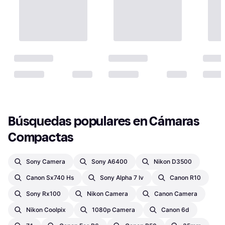
Búsquedas populares en Cámaras 
Compactas
Sony Camera
Sony A6400
Nikon D3500
Canon Sx740 Hs
Sony Alpha 7 Iv
Canon R10
Sony Rx100
Nikon Camera
Canon Camera
Nikon Coolpix
1080p Camera
Canon 6d