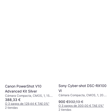
Sony Cyber-shot DSC-RX100
Canon PowerShot V10
VI
Advanced Kit Silver
Cámara Compacta, CMOS, 1, 20.1
Cámara Compacta, CMOS, 1, 15.2
MP, Continuous Drive, Face
388,33 €
MP, Face Detection, Continuous
900 €
932,13 €
Detection, 301g
Drive, 211g
O 3 pagos de 129,44 € TAE 0%
¹
O 3 pagos de 300,00 € TAE 0%
¹
2 tiendas
2 tiendas