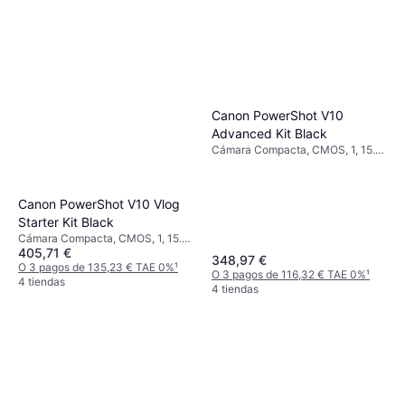
Canon PowerShot V10
Advanced Kit Black
Cámara Compacta, CMOS, 1, 15.2
MP, Face Detection, Continuous
Drive, 211g
Canon PowerShot V10 Vlog
Starter Kit Black
Cámara Compacta, CMOS, 1, 15.2
405,71 €
MP, Face Detection, Continuous
348,97 €
Drive, 211g
O 3 pagos de 135,23 € TAE 0%
¹
O 3 pagos de 116,32 € TAE 0%
¹
4 tiendas
4 tiendas