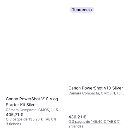
Tendencia
Canon PowerShot V10 Silver
Cámara Compacta, CMOS, 1, 15.2
MP, Face Detection, Continuous
Canon PowerShot V10 Vlog
Drive, 211g
Starter Kit Silver
Cámara Compacta, CMOS, 1, 15.2
405,71 €
MP, Face Detection, Continuous
436,21 €
Drive, 211g
O 3 pagos de 135,23 € TAE 0%
¹
O 3 pagos de 145,40 € TAE 0%
¹
3 tiendas
2 tiendas