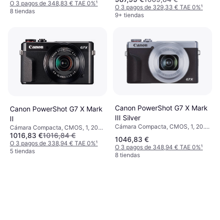
Drive, 302g
Drive, PictBridge, 304g
O 3 pagos de 348,83 € TAE 0%
¹
O 3 pagos de 329,33 € TAE 0%
¹
8 tiendas
9+ tiendas
Canon PowerShot G7 X Mark
Canon PowerShot G7 X Mark
III Silver
II
Cámara Compacta, CMOS, 1, 20.1
Cámara Compacta, CMOS, 1, 20
MP, Face Detection, PictBridge,
1016,83 €
1016,84 €
MP, Face Detection, Continuous
1046,83 €
Continuous Drive, 304g
Drive, 319g
O 3 pagos de 338,94 € TAE 0%
¹
O 3 pagos de 348,94 € TAE 0%
¹
5 tiendas
8 tiendas