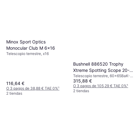
Minox Sport Optics
Monocular Club M 6x16
Telescopio terrestre, x16
Bushnell 886520 Trophy
Xtreme Spotting Scope 20-
Telescopio terrestre, 60x65BaK-4,
60X65-Xtreme Green
315,88 €
Prisma Porro, Antivaho, Soporte
116,64 €
para trípode, Totalmente
O 3 pagos de 105,29 € TAE 0%
¹
O 3 pagos de 38,88 € TAE 0%
¹
Multicapa
2 tiendas
2 tiendas