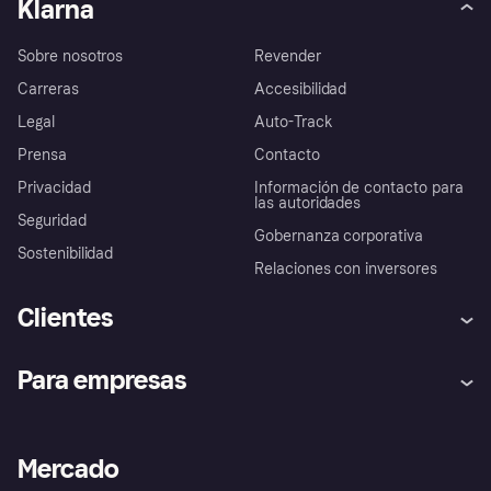
Klarna
Sobre nosotros
Revender
Carreras
Accesibilidad
Legal
Auto-Track
Prensa
Contacto
Privacidad
Información de contacto para
las autoridades
Seguridad
Gobernanza corporativa
Sostenibilidad
Relaciones con inversores
Clientes
Ayuda
Promesa de protección contra
Para empresas
el fraude
Inicio de sesión
Nuestra promesa
Asistencia al comerciante
Portal de desarrolladores
Klarna app
Bienestar financiero
Acceso empresas
Estado operativo
Mercado
Directorio de tiendas
Configuración de privacidad