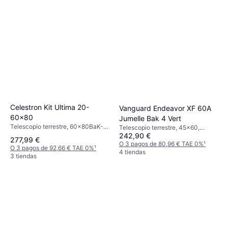
Celestron Kit Ultima 20-
Vanguard Endeavor XF 60A
60x80
Jumelle Bak 4 Vert
Telescopio terrestre, 60x80BaK-4,
Telescopio terrestre, 45x60,
Antivaho, Soporte para trípode,
242,90 €
Antivaho
277,99 €
Multicapa
O 3 pagos de 80,96 € TAE 0%
¹
O 3 pagos de 92,66 € TAE 0%
¹
4 tiendas
3 tiendas