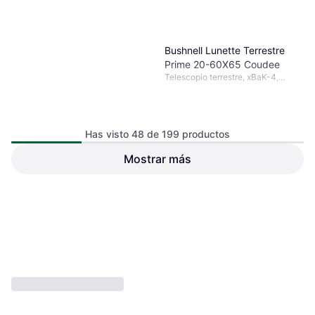
Bushnell Lunette Terrestre
Prime 20-60X65 Coudee
Telescopio terrestre, xBaK-4,
Prisma Porro, Totalmente
Multicapa
Has visto 48 de 199 productos
Mostrar más
Swarovski Optik BTX
Eyepiece Module
Telescopio terrestre, x
2879 €
393,99 €
O 3 pagos de 959,66 € TAE 0%
¹
O 3 pagos de 131,33 € TAE 0%
¹
5 tiendas
1 tienda
1
2
3
...
5