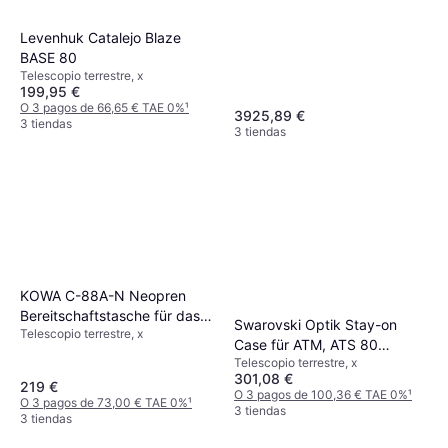
Levenhuk Catalejo Blaze
BASE 80
Telescopio terrestre, x
199,95 €
O 3 pagos de 66,65 € TAE 0%
¹
3925,89 €
3 tiendas
3 tiendas
KOWA C-88A-N Neopren
Bereitschaftstasche für das
Swarovski Optik Stay-on
Telescopio terrestre, x
TSN-88A Schrägeinblick
Case für ATM, ATS 80
Telescopio terrestre, x
Spektive
301,08 €
219 €
O 3 pagos de 100,36 € TAE 0%
¹
O 3 pagos de 73,00 € TAE 0%
¹
3 tiendas
3 tiendas