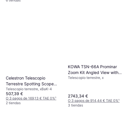
6 tiendas
KOWA TSN-66A Prominar
Zoom Kit Angled View with
Celestron Telescopio
Telescopio terrestre, x
TE-11WZ II
Terrestre Spotting Scope
Telescopio terrestre, xBaK-4
Hummingbird
507,39 €
2743,34 €
O 3 pagos de 169,13 € TAE 0%
¹
O 3 pagos de 914,44 € TAE 0%
¹
2 tiendas
3 tiendas