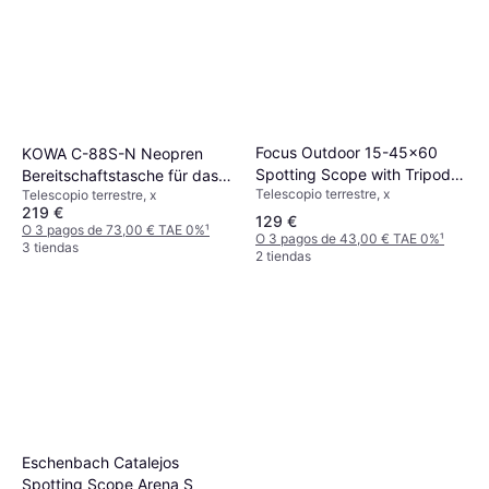
Focus Outdoor 15-45x60
KOWA C-88S-N Neopren
Spotting Scope with Tripod
Bereitschaftstasche für das
Telescopio terrestre, x
WF3950
Telescopio terrestre, x
TSN-88S Geradeinblick
219 €
129 €
O 3 pagos de 73,00 € TAE 0%
¹
O 3 pagos de 43,00 € TAE 0%
¹
3 tiendas
2 tiendas
Eschenbach Catalejos
Spotting Scope Arena S