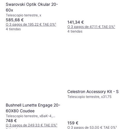
Swarovski Optik Okular 20-
60x
Telescopio terrestre, x
585,68 €
141,34 €
O 3 pagos de 195,22 € TAE 0%
¹
O 3 pagos de 47,11 € TAE 0%
¹
4 tiendas
4 tiendas
Celestron Accessory Kit - S
Telescopio terrestre, x31.75
Bushnell Lunette Engage 20-
60X80 Coudee
Telescopio terrestre, xBaK-4,
748 €
Totalmente Multicapa
159 €
O 3 pagos de 249,33 € TAE 0%
¹
O 3 pagos de 53,00 € TAE 0%
¹