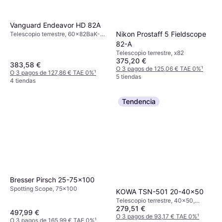
Vanguard Endeavor HD 82A
Nikon Prostaff 5 Fieldscope
Telescopio terrestre, 60x82BaK-4,
Soporte para trípode, Totalmente
82-A
Multicapa
Telescopio terrestre, x82
375,20 €
383,58 €
O 3 pagos de 125,06 € TAE 0%
¹
O 3 pagos de 127,86 € TAE 0%
¹
5 tiendas
4 tiendas
Tendencia
Bresser Pirsch 25-75x100
Spotting Scope, 75x100
KOWA TSN-501 20-40x50
Telescopio terrestre, 40x50,
279,51 €
Totalmente Multicapa
497,99 €
O 3 pagos de 93,17 € TAE 0%
¹
O 3 pagos de 165,99 € TAE 0%
¹