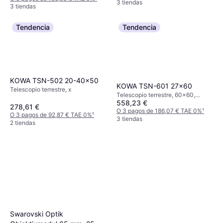
3 tiendas
3 tiendas
Tendencia
Tendencia
KOWA TSN-502 20-40x50
KOWA TSN-601 27x60
Telescopio terrestre, x
Telescopio terrestre, 60x60,
558,23 €
Totalmente Multicapa
278,61 €
O 3 pagos de 186,07 € TAE 0%
¹
O 3 pagos de 92,87 € TAE 0%
¹
3 tiendas
2 tiendas
Swarovski Optik