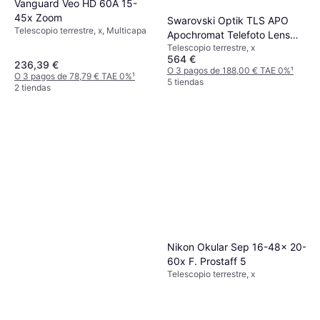
Vanguard Veo HD 60A 15-
45x Zoom
Swarovski Optik TLS APO
Telescopio terrestre, x, Multicapa
Apochromat Telefoto Lens
Telescopio terrestre, x
System für ATX/STX
564 €
236,39 €
O 3 pagos de 188,00 € TAE 0%
¹
O 3 pagos de 78,79 € TAE 0%
¹
5 tiendas
2 tiendas
Nikon Okular Sep 16-48x 20-
60x F. Prostaff 5
Telescopio terrestre, x