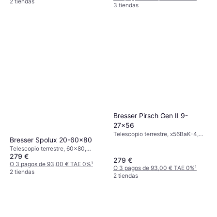
2 tiendas
3 tiendas
Bresser Pirsch Gen II 9-
27x56
Telescopio terrestre, x56BaK-4,
Bresser Spolux 20-60x80
Antivaho, Totalmente Multicapa,
Telescopio terrestre, 60x80,
Multicapa
279 €
Soporte para trípode, Antivaho,
279 €
Totalmente Multicapa
O 3 pagos de 93,00 € TAE 0%
¹
O 3 pagos de 93,00 € TAE 0%
¹
2 tiendas
2 tiendas