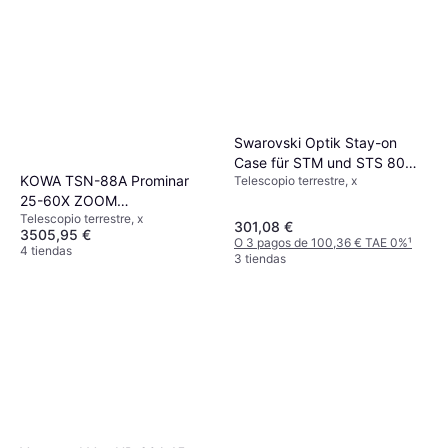
Swarovski Optik Stay-on
Case für STM und STS 80
KOWA TSN-88A Prominar
Telescopio terrestre, x
Spektive
25-60X ZOOM
Telescopio terrestre, x
Schrägeinblick Set
301,08 €
3505,95 €
O 3 pagos de 100,36 € TAE 0%
¹
4 tiendas
3 tiendas