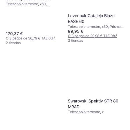
Telescopio terrestre, x60,
Totalmente Multicapa
Levenhuk Catalejo Blaze
BASE 60
Telescopio terrestre, x60, Prisma
89,95 €
Porro
170,37 €
O 3 pagos de 29,98 € TAE 0%
¹
O 3 pagos de 56,79 € TAE 0%
¹
3 tiendas
2 tiendas
Swarovski Spektiv STR 80
MRAD
Telescopio terrestre, x