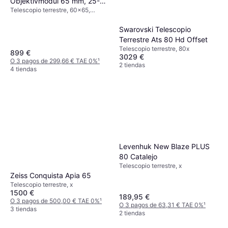
Objektivmodul 65 mm, 25-
Telescopio terrestre, 60x65,
60x
Prisma de Techo, Recubierto
Swarovski Telescopio
Terrestre Ats 80 Hd Offset
Telescopio terrestre, 80x
899 €
3029 €
O 3 pagos de 299,66 € TAE 0%
¹
2 tiendas
4 tiendas
Levenhuk New Blaze PLUS
80 Catalejo
Telescopio terrestre, x
Zeiss Conquista Apia 65
Telescopio terrestre, x
1500 €
189,95 €
O 3 pagos de 500,00 € TAE 0%
¹
O 3 pagos de 63,31 € TAE 0%
¹
3 tiendas
2 tiendas