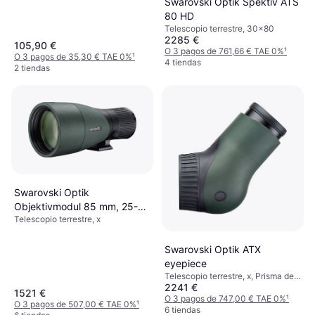
Swarovski Optik Spektiv ATS
80 HD
Telescopio terrestre, 30x80
2285 €
105,90 €
O 3 pagos de 761,66 € TAE 0%
¹
O 3 pagos de 35,30 € TAE 0%
¹
4 tiendas
2 tiendas
Swarovski Optik
Objektivmodul 85 mm, 25-
Telescopio terrestre, x
60x
Swarovski Optik ATX
eyepiece
Telescopio terrestre, x, Prisma de
2241 €
Techo, Estabilizador de imagen
1521 €
O 3 pagos de 747,00 € TAE 0%
¹
O 3 pagos de 507,00 € TAE 0%
¹
6 tiendas