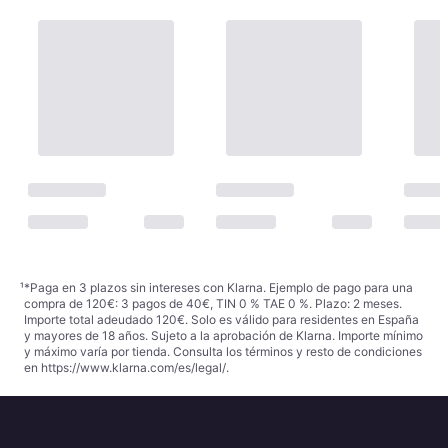
¹
*Paga en 3 plazos sin intereses con Klarna. Ejemplo de pago para una
compra de 120€: 3 pagos de 40€, TIN 0 % TAE 0 %. Plazo: 2 meses.
Importe total adeudado 120€. Solo es válido para residentes en España
y mayores de 18 años. Sujeto a la aprobación de Klarna. Importe mínimo
y máximo varía por tienda. Consulta los términos y resto de condiciones
en
https://www.klarna.com/es/legal/
.