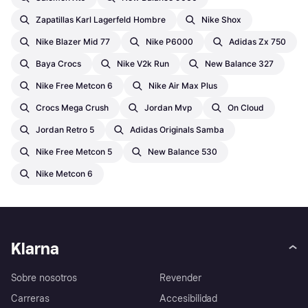
Zapatillas Karl Lagerfeld Hombre
Nike Shox
Nike Blazer Mid 77
Nike P6000
Adidas Zx 750
Baya Crocs
Nike V2k Run
New Balance 327
Nike Free Metcon 6
Nike Air Max Plus
Crocs Mega Crush
Jordan Mvp
On Cloud
Jordan Retro 5
Adidas Originals Samba
Nike Free Metcon 5
New Balance 530
Nike Metcon 6
Klarna
Sobre nosotros
Revender
Carreras
Accesibilidad