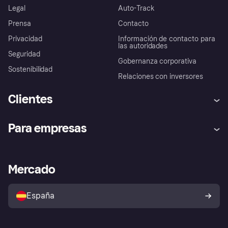
Legal
Auto-Track
Prensa
Contacto
Privacidad
Información de contacto para
las autoridades
Seguridad
Gobernanza corporativa
Sostenibilidad
Relaciones con inversores
Clientes
Ayuda
Promesa de protección contra
Para empresas
el fraude
Inicio de sesión
Nuestra promesa
Asistencia al comerciante
Portal de desarrolladores
Klarna app
Bienestar financiero
Acceso empresas
Estado operativo
Mercado
Directorio de tiendas
Configuración de privacidad
Vende con Klarna
Plataformas y socios
Política de protección al
comprador de Klarna
Tu derecho de desistimiento
España
Reclamaciones