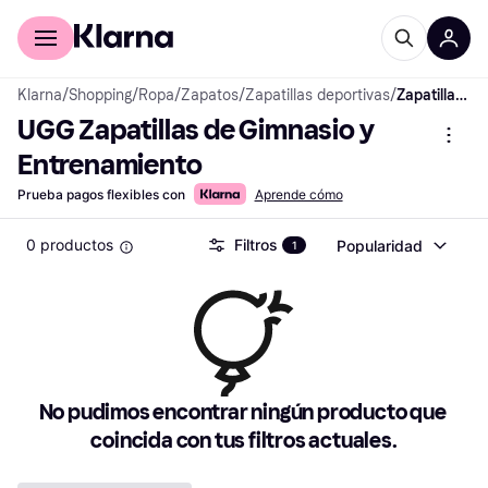
Comprar con Klarna
Para empresas
Klarna
/
Shopping
/
Ropa
/
Zapatos
/
Zapatillas deportivas
/
Zapatillas de Gimnasio y Entrenamiento
UGG Zapatillas de Gimnasio y 
Entrenamiento
Prueba pagos flexibles con
Aprende cómo
0 productos
Filtros
Popularidad
1
No pudimos encontrar ningún producto que 
coincida con tus filtros actuales.