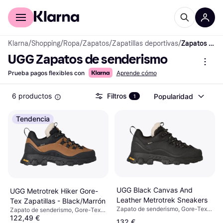
Comprar con Klarna
Para empresas
Klarna
/
Shopping
/
Ropa
/
Zapatos
/
Zapatillas deportivas
/
Zapatos de senderismo
UGG Zapatos de senderismo
Prueba pagos flexibles con
Aprende cómo
6 productos
Filtros
Popularidad
1
Tendencia
UGG Black Canvas And
UGG Metrotrek Hiker Gore-
Leather Metrotrek Sneakers
Tex Zapatillas - Black/Marrón
Zapato de senderismo, Gore-Tex,
Zapato de senderismo, Gore-Tex,
Mujer
122,49 €
Mujer
132 €