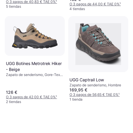
O 3 pagos de 40,83 € TAE 0%
¹
O 3 pagos de 44,00 € TAE 0%
¹
5 tiendas
4 tiendas
UGG Botines Metrotrek Hiker
- Beige
Zapato de senderismo, Gore-Tex,
UGG Captrail Low
Mujer
Zapato de senderismo, Hombre
169,95 €
126 €
O 3 pagos de 56,65 € TAE 0%
¹
O 3 pagos de 42,00 € TAE 0%
¹
1 tienda
2 tiendas