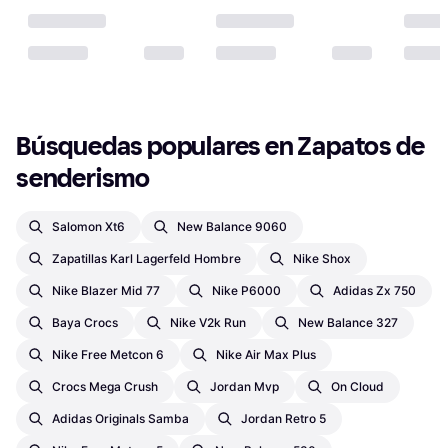
Búsquedas populares en Zapatos de 
senderismo
Salomon Xt6
New Balance 9060
Zapatillas Karl Lagerfeld Hombre
Nike Shox
Nike Blazer Mid 77
Nike P6000
Adidas Zx 750
Baya Crocs
Nike V2k Run
New Balance 327
Nike Free Metcon 6
Nike Air Max Plus
Crocs Mega Crush
Jordan Mvp
On Cloud
Adidas Originals Samba
Jordan Retro 5