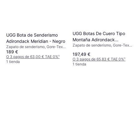
UGG Botas De Cuero Tipo
UGG Bota de Senderismo
Montaña Adirondack
Adirondack Meridian - Negro
Zapato de senderismo, Gore-Tex,
Meridian Hiker - Multicolor
Zapato de senderismo, Gore-Tex,
Mujer
189 €
Mujer
197,49 €
O 3 pagos de 63,00 € TAE 0%
¹
O 3 pagos de 65,83 € TAE 0%
¹
1 tienda
1 tienda