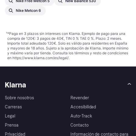
Nike Free Metcon 5
New Balance 530
Nike Metcon 6
¹
*Paga en 3 plazos sin intereses con Klarna. Ejemplo de pago para una
compra de 120€: 3 pagos de 40€, TIN 0 % TAE 0 %. Plazo: 2 meses.
Importe total adeudado 120€. Solo es válido para residentes en España
y mayores de 18 años. Sujeto a la aprobación de Klarna. Importe mínimo
y máximo varía por tienda. Consulta los términos y resto de condiciones
en
https://www.klarna.com/es/legal/
.
Klarna
Sobre nosotros
Revender
Carreras
Accesibilidad
Legal
Auto-Track
Prensa
Contacto
Privacidad
Información de contacto para