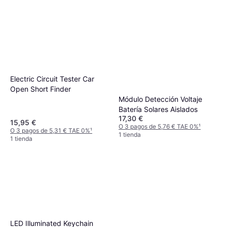
Electric Circuit Tester Car
Open Short Finder
Módulo Detección Voltaje
Batería Solares Aislados
17,30 €
15,95 €
O 3 pagos de 5,76 € TAE 0%
¹
O 3 pagos de 5,31 € TAE 0%
¹
1 tienda
1 tienda
ANENG VD807 Detector de
Voltaje Digital
5,42 €
O 3 pagos de 1,80 € TAE 0%
¹
1 tienda
LED Illuminated Keychain