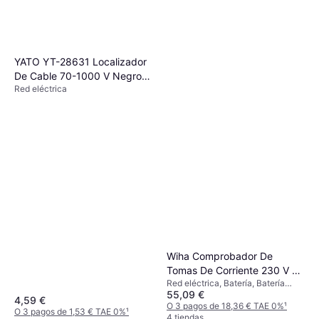
YATO YT-28631 Localizador
De Cable 70-1000 V Negro
Red eléctrica
Rojo
Wiha Comprobador De
Benning Comprobador de
Tomas De Corriente 230 V Ca
Voltaje TRITEST Easy 200-
Red eléctrica, Batería, Batería
Cat II (45220)
Batería
55,09 €
1000 V AC
desechable
4,59 €
65,35 €
O 3 pagos de 18,36 € TAE 0%
¹
O 3 pagos de 1,53 € TAE 0%
¹
O 3 pagos de 21,78 € TAE 0%
¹
4 tiendas