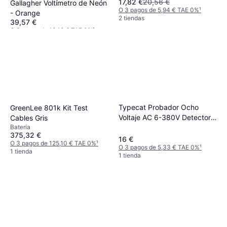
17,82 €
20,56 €
Gallagher Voltímetro de Neón
O 3 pagos de 5,94 € TAE 0%
¹
- Orange
2 tiendas
39,57 €
O 3 pagos de 13,19 € TAE 0%
¹
2 tiendas
Typecat Probador Ocho
GreenLee 801k Kit Test
Voltaje AC 6-380V Detector
Cables Gris
Bolígrafo Eléctrico
Batería
375,32 €
16 €
O 3 pagos de 125,10 € TAE 0%
¹
O 3 pagos de 5,33 € TAE 0%
¹
1 tienda
1 tienda