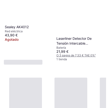
Sealey AK4012
Red eléctrica
43,90 €
Laserliner Detector De
Agotado
Tensión Intercable
Batería
Localizador De Activos 24-
21,99 €
1000VAC AM0204
O 3 pagos de 7,33 € TAE 0%
¹
1 tienda