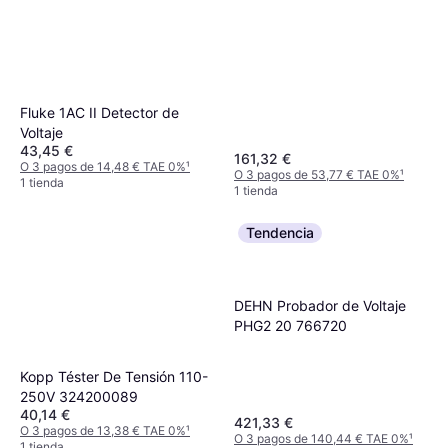
Eléctrico
O 3 pagos de 67,65 € TAE 0%
¹
1 tienda
Fluke 1AC II Detector de
Voltaje
43,45 €
161,32 €
O 3 pagos de 14,48 € TAE 0%
¹
O 3 pagos de 53,77 € TAE 0%
¹
1 tienda
1 tienda
Tendencia
DEHN Probador de Voltaje
PHG2 20 766720
Kopp Téster De Tensión 110-
250V 324200089
40,14 €
421,33 €
O 3 pagos de 13,38 € TAE 0%
¹
O 3 pagos de 140,44 € TAE 0%
¹
1 tienda