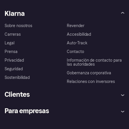
Klarna
Sobre nosotros
Revender
Carreras
Accesibilidad
Legal
Auto-Track
Prensa
Contacto
Privacidad
Información de contacto para
las autoridades
Seguridad
Gobernanza corporativa
Sostenibilidad
Relaciones con inversores
Clientes
Ayuda
Promesa de protección contra
Para empresas
el fraude
Inicio de sesión
Nuestra promesa
Asistencia al comerciante
Portal de desarrolladores
Klarna app
Bienestar financiero