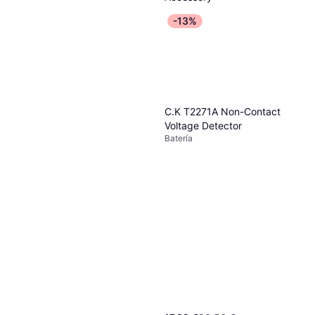
Batería
291,65 €
-13%
O 3 pagos de 97,21 € TAE 0%
¹
2 tiendas
C.K T2271A Non-Contact
Voltage Detector
Batería