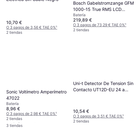
Bosch Gabelstromzange GFM
1000-15 True RMS LCD
Batería
Horquilla
219,89 €
10,70 €
O 3 pagos de 73,29 € TAE 0%
¹
O 3 pagos de 3,56 € TAE 0%
¹
2 tiendas
2 tiendas
Uni-t Detector De Tension Sin
Contacto UT12D-EU 24 a
Sonic Voltímetro Amperímetro
1000Vac
47022
Testo 0590 7450 Voltage
Batería
Tester
8,96 €
Red eléctrica, Batería
10,54 €
O 3 pagos de 2,98 € TAE 0%
¹
44,13 €
O 3 pagos de 3,51 € TAE 0%
¹
2 tiendas
O 3 pagos de 14,71 € TAE 0%
¹
2 tiendas
3 tiendas