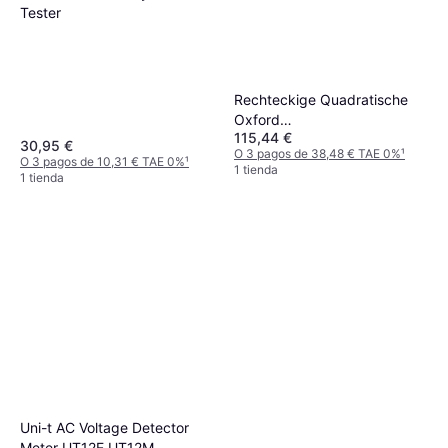
Tester
Rechteckige Quadratische
Oxford
115,44 €
Gartenmöbelabdeckung
30,95 €
O 3 pagos de 38,48 € TAE 0%
¹
Braun
O 3 pagos de 10,31 € TAE 0%
¹
1 tienda
1 tienda
Uni-t AC Voltage Detector
Meter UT12E UT12M