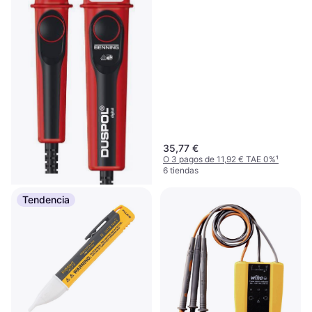
35,77 €
O 3 pagos de 11,92 € TAE 0%
¹
6 tiendas
Tendencia
Benning Duspol 050263
Batería
111,24 €
O 3 pagos de 37,08 € TAE 0%
¹
3 tiendas