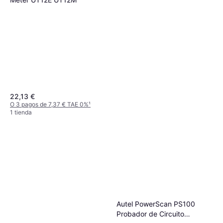
22,13 €
O 3 pagos de 7,37 € TAE 0%
¹
1 tienda
Fluke Comprobador De
Autel PowerScan PS100
Voltaje T130 VDE
Probador de Circuito
202,96 €