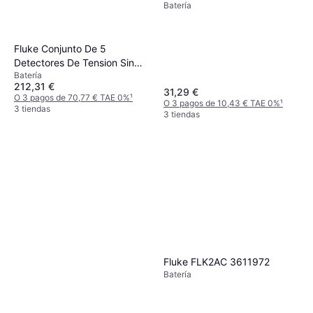
Batería
Fluke Conjunto De 5
Detectores De Tension Sin
Batería
Contacto 1ac - Flk-1ac-e1-ii-
212,31 €
5pk
31,29 €
O 3 pagos de 70,77 € TAE 0%
¹
O 3 pagos de 10,43 € TAE 0%
¹
3 tiendas
3 tiendas
Fluke FLK2AC 3611972
Batería