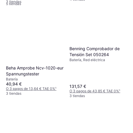
3 tiendas
5 tiendas
Benning Comprobador de
Tensión Set 050264
Batería, Red eléctrica
Beha Amprobe Ncv-1020-eur
Spannungstester
Batería
40,94 €
131,57 €
O 3 pagos de 13,64 € TAE 0%
¹
O 3 pagos de 43,85 € TAE 0%
¹
3 tiendas
3 tiendas