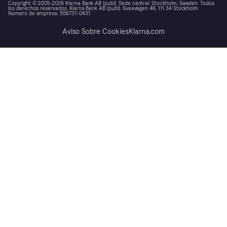
Copyright © 2005-2026 Klarna Bank AB (publ). Sede central: Stockholm, Sweden. Todos
los derechos reservados. Klarna Bank AB (publ). Sveavägen 46, 111 34 Stockholm.
Número de empresa: 556737-0431
Aviso Sobre Cookies
Klarna.com