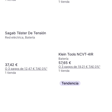
1 tienda
Sagab Téster De Tensión
Red eléctrica, Batería
Klein Tools NCVT-4IR
Batería
57,65 €
37,42 €
O 3 pagos de 19,21 € TAE 0%
¹
O 3 pagos de 12,47 € TAE 0%
¹
1 tienda
1 tienda
Tendencia