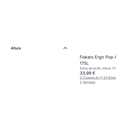
Altura
Fiskars Ergo Pop
175L
Bolsa de jardín, Altura 
cm, Longitud 50 cm, 175
33,99 €
O 3 pagos de 11,33 €/me
2 tiendas