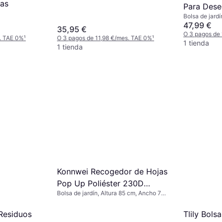
as
Para Dese
Bolsa de jardí
47,99 €
35,95 €
O 3 pagos de
. TAE 0%
¹
O 3 pagos de 11,98 €/mes. TAE 0%
¹
1 tienda
1 tienda
Konnwei Recogedor de Hojas
Pop Up Poliéster 230D
Bolsa de jardín, Altura 85 cm, Ancho 70
Portátil
cm, Longitud 210 cm
Residuos
Tlily Bols