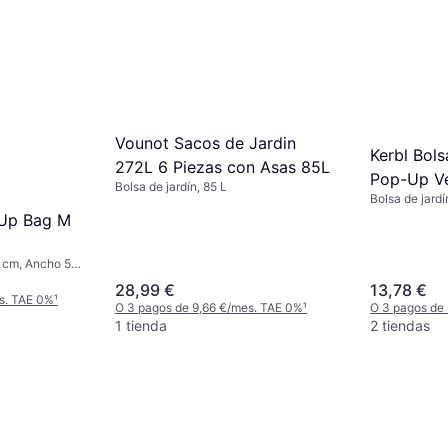
Vounot Sacos de Jardin
Kerbl Bols
272L 6 Piezas con Asas 85L
Pop-Up V
Bolsa de jardín, 85 L
Bolsa de jardí
-Up Bag M
70 cm, Ancho 50
 L
28,99 €
13,78 €
s. TAE 0%
¹
O 3 pagos de 9,66 €/mes. TAE 0%
¹
O 3 pagos de
1 tienda
2 tiendas