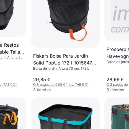
a Restos
Prosperpl
ble Talla
Fiskars Bolsa Para Jardin
Havevogn 
0 cm, Ancho 56
Bolsa de jardí
Solid PopUp 172 l-1015647
 L
Bolsa de jardín, Altura 70 cm, 172 L
172L
29,85 €
28,99 €
s. TAE 0%
¹
O 3 pagos de 9,95 €/mes. TAE 0%
¹
O 3 pagos de
3 tiendas
3 tiendas