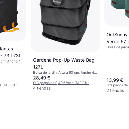
OutSunny 
Verde 67 
Bolsa de jardí
lantas
cm, Longitud 
- 73 l 73L
Gardena Pop-Up Waste Bag
46 cm, Ancho 40
L
127L
Bolsa de jardín, Altura 60 cm, Ancho 46
cm, Longitud 46 cm, 127 L
28,49 €
13,99 €
O 3 pagos de 9,49 €/mes. TAE 0%
¹
s. TAE 0%
¹
O 3 pagos de
4 tiendas
2 tiendas