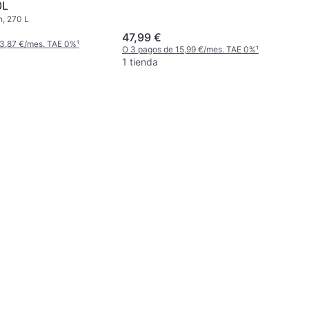
0L
n, 270 L
47,99 €
 3,87 €/mes. TAE 0%
¹
O 3 pagos de 15,99 €/mes. TAE 0%
¹
1 tienda