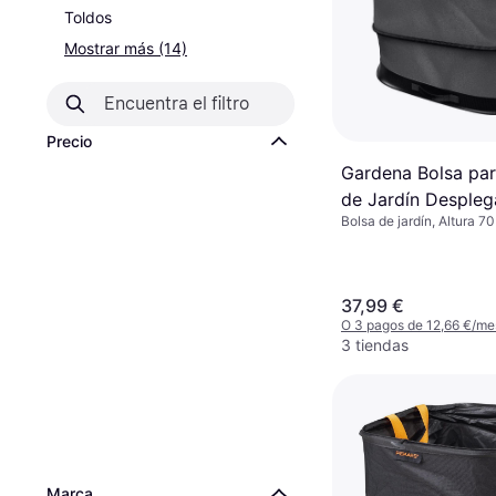
Toldos
Mostrar más (14)
Precio
Gardena Bolsa par
de Jardín Desplega
Bolsa de jardín, Altura 7
L 220 l 220L
cm, Longitud 56 cm, 220
37,99 €
O 3 pagos de 12,66 €/me
3 tiendas
Marca