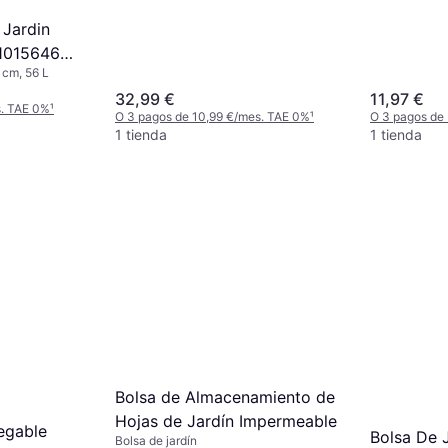
 Jardin
-1015646
6 cm, 56 L
32,99 €
11,97 €
s. TAE 0%
¹
O 3 pagos de 10,99 €/mes. TAE 0%
¹
O 3 pagos de
1 tienda
1 tienda
Bolsa de Almacenamiento de
Hojas de Jardín Impermeable
legable
Bolsa De J
Bolsa de jardín