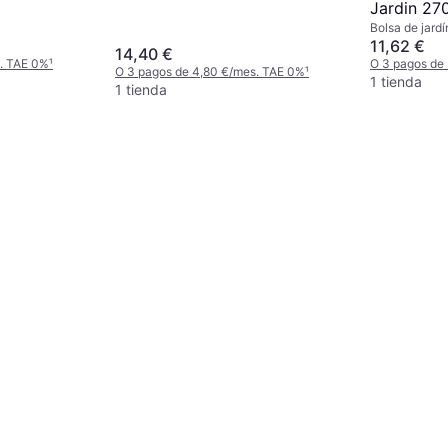
Jardin 27
Bolsa de jardí
11,62 €
14,40 €
s. TAE 0%
¹
O 3 pagos de
O 3 pagos de 4,80 €/mes. TAE 0%
¹
1 tienda
1 tienda