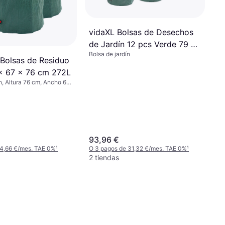
vidaXL Bolsas de Desechos
de Jardín 12 pcs Verde 79 x
Bolsa de jardín
79 x 99 5 cm
Bolsas de Residuo
x 67 x 76 cm 272L
n, Altura 76 cm, Ancho 67
67 cm, 272 L
93,96 €
 4,66 €/mes. TAE 0%
¹
O 3 pagos de 31,32 €/mes. TAE 0%
¹
2 tiendas