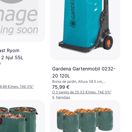
ast Ryom
2 hjul 55L
n
Gardena Gartenmobil 0232-
20 120L
Bolsa de jardín, Altura 38.5 cm,
Longitud 50.8 cm, 120 L
75,99 €
 9,66 €/mes. TAE 0%
¹
O 3 pagos de 25,33 €/mes. TAE 0%
¹
5 tiendas