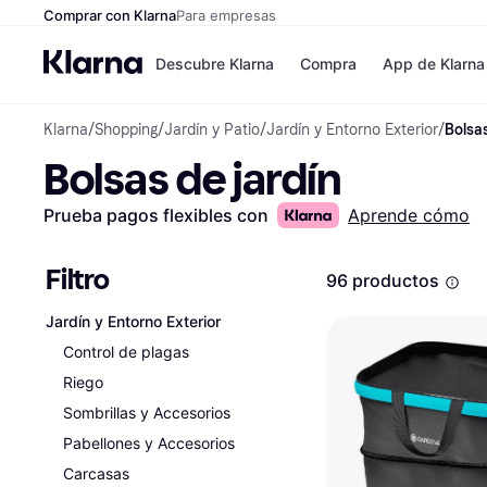
Comprar con Klarna
Para empresas
Descubre Klarna
Compra
App de Klarna
Klarna
/
Shopping
/
Jardín y Patio
/
Jardín y Entorno Exterior
/
Bolsas
Formas de pag
Tiendas
Bolsas de jardín
Formas de pago
MediaMarkt
Paga ahora
Shein
Paga en 3 plazos
Zalando Priv
Prueba pagos flexibles con
Aprende cómo
Paga en 30 días
Zara
Financiación
JD Sports
Klarna en Apple 
Filtro
96 productos
Jardín y Entorno Exterior
Directorio de tie
Control de plagas
Riego
Sombrillas y Accesorios
Pabellones y Accesorios
Carcasas