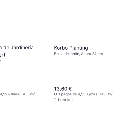
a de Jardinería
Korbo Planting
Bolsa de jardín, Altura 24 cm
ert
n
13,60 €
 4,59 €/mes. TAE 0%
¹
O 3 pagos de 4,53 €/mes. TAE 0%
¹
2 tiendas