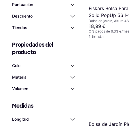
Puntuación
Fiskars Bolsa Para
Solid PopUp 56 l
Descuento
Bolsa de jardín, Altura 4
56L
18,99 €
Tiendas
O 3 pagos de 6,33 €/me
1 tienda
Propiedades del 
producto
Color
Material
Volumen
Medidas
Longitud
Bolsa de Jardín P