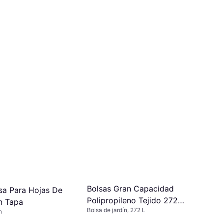
Bolsas Gran Capacidad
sa Para Hojas De
Polipropileno Tejido 272
n Tapa
Bolsa de jardín, 272 L
Litros 272L
n