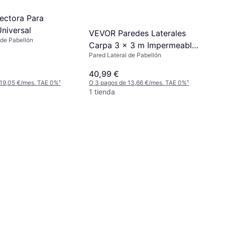
tectora Para
niversal
VEVOR Paredes Laterales
 de Pabellón
Carpa 3 x 3 m Impermeables
Pared Lateral de Pabellón
Protección Solar
40,99 €
 19,05 €/mes. TAE 0%
¹
O 3 pagos de 13,66 €/mes. TAE 0%
¹
1 tienda