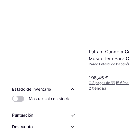
Palram Canopia C
Mosquitera Para 
Pared Lateral de Pabelló
430 x 430 cm
198,45 €
O 3 pagos de 66,15 €/me
2 tiendas
Estado de inventario
Mostrar solo en stock
Puntuación
Descuento