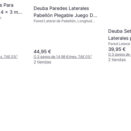
s Para
Deuba Paredes Laterales
 4 x 3 m
Pabellón Plegable Juego De
n
Pared Lateral de Pabellón, Longitud
2 Antracita 3x2 m
200 cm
Deuba Set
Laterales
Pared Lateral
3x3 con V
39,95 €
44,95 €
Cremaller
O 3 pagos de
es. TAE 0%
¹
O 3 pagos de 14,98 €/mes. TAE 0%
¹
2 tiendas
2 tiendas