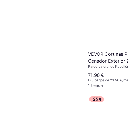
VEVOR Cortinas P
Cenador Exterior 
Pared Lateral de Pabelló
214 cm
71,90 €
O 3 pagos de 23,96 €/m
1 tienda
-25%