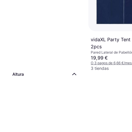
vidaXL Party Tent
2pcs
Pared Lateral de Pabellón
cm, Longitud 300 cm
19,99 €
O 3 pagos de 6,66 €/mes
3 tiendas
Altura