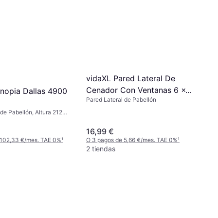
vidaXL Pared Lateral De
Cenador Con Ventanas 6 x 2
nopia Dallas 4900
Pared Lateral de Pabellón
m
de Pabellón, Altura 212
7 cm, Longitud 212 cm
16,99 €
 102,33 €/mes. TAE 0%
¹
O 3 pagos de 5,66 €/mes. TAE 0%
¹
2 tiendas