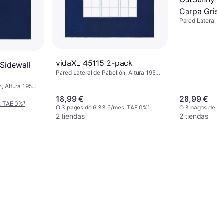
Carpa Gri
Pared Lateral
Pcs
vidaXL 45115 2-pack
 Sidewall
Pared Lateral de Pabellón, Altura 195
cm, Longitud 300 cm
, Altura 195
18,99 €
28,99 €
. TAE 0%
¹
O 3 pagos de 6,33 €/mes. TAE 0%
¹
O 3 pagos de
2 tiendas
2 tiendas