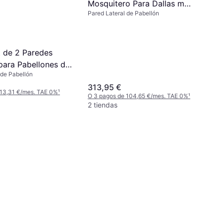
Mosquitero Para Dallas m
Pared Lateral de Pabellón
3.6x6 Cenador Negro
 de 2 Paredes
 para Pabellones de
 de Pabellón
entana y
313,95 €
a Azul
 13,31 €/mes. TAE 0%
¹
O 3 pagos de 104,65 €/mes. TAE 0%
¹
2 tiendas