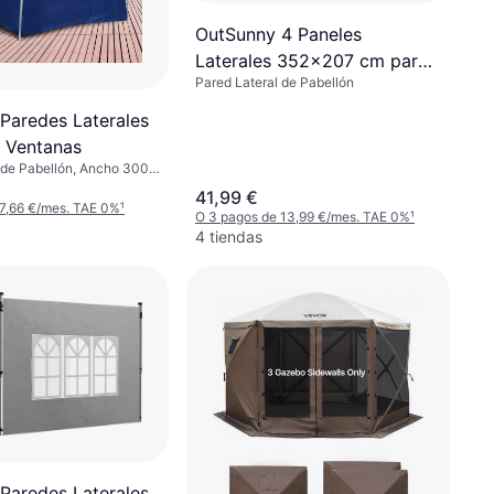
OutSunny 4 Paneles
Laterales 352x207 cm para
Pared Lateral de Pabellón
Carpa de Jardín
Paredes Laterales
 Ventanas
 de Pabellón, Ancho 300
41,99 €
 7,66 €/mes. TAE 0%
¹
O 3 pagos de 13,99 €/mes. TAE 0%
¹
4 tiendas
Paredes Laterales