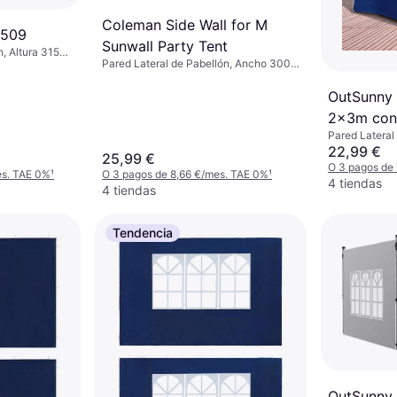
Coleman Side Wall for M
2509
Sunwall Party Tent
, Altura 315
Pared Lateral de Pabellón, Ancho 300
itud 600 cm
cm
OutSunny 
2x3m con
Pared Lateral
cm
22,99 €
25,99 €
O 3 pagos de
es. TAE 0%
¹
O 3 pagos de 8,66 €/mes. TAE 0%
¹
4 tiendas
4 tiendas
Tendencia
OutSunny 