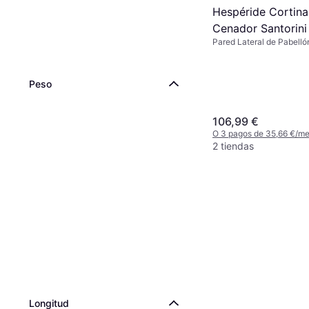
Hespéride Cortina
Cenador Santorini
Pared Lateral de Pabelló
Gris
Peso
106,99 €
O 3 pagos de 35,66 €/m
2 tiendas
Longitud