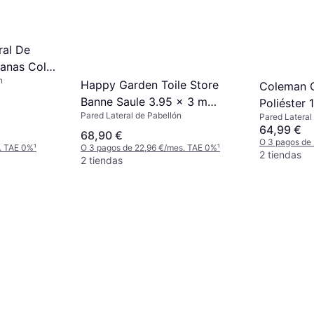
ral De
anas Color
n
Happy Garden Toile Store
Coleman O
Banne Saule 3.95 x 3 m
Poliéster
Pared Lateral de Pabellón
Anthracite
Pared Lateral
64,99 €
68,90 €
O 3 pagos de
. TAE 0%
¹
O 3 pagos de 22,96 €/mes. TAE 0%
¹
2 tiendas
2 tiendas