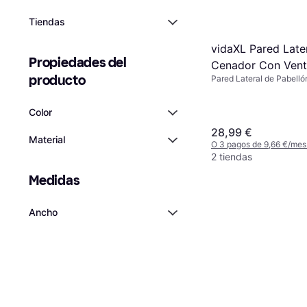
Tiendas
vidaXL Pared Late
Propiedades del 
Cenador Con Vent
producto
Pared Lateral de Pabelló
Crema 4x2 m
Color
28,99 €
Material
O 3 pagos de 9,66 €/mes
2 tiendas
Medidas
Ancho