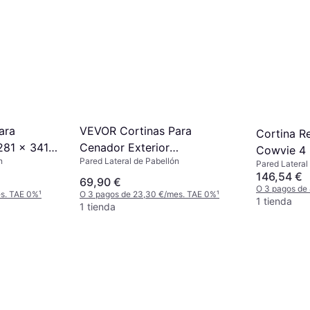
ara
VEVOR Cortinas Para
Cortina R
281 x 341 x
Cenador Exterior
Cowvie 4 
n
Pared Lateral de Pabellón
283x340x203 5 cm
Pared Lateral
Pies
146,54 €
Poliéster
69,90 €
O 3 pagos de
es. TAE 0%
¹
O 3 pagos de 23,30 €/mes. TAE 0%
¹
1 tienda
1 tienda