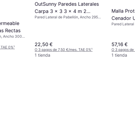
OutSunny Paredes Laterales
Malla Pro
Carpa 3 x 3 3 x 4 m 2
Pared Lateral de Pabellón, Ancho 295
Cenador U
Paneles Tela Oxford
cm
ermeable
Pared Lateral
295x195 cm
as Rectas
ón, Ancho 300
22,50 €
57,16 €
. TAE 0%
¹
O 3 pagos de 7,50 €/mes. TAE 0%
¹
O 3 pagos de
1 tienda
1 tienda