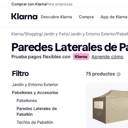
Comprar con Klarna
Para empresas
Descubre Klarna
Compra
App de Klarna
Klarna
/
Shopping
/
Jardín y Patio
/
Jardín y Entorno Exterior
/
Pabel
Formas de pag
Tiendas
Paredes Laterales de P
Formas de pago
MediaMarkt
Paga ahora
Shein
Paga en 3 plazos
Zalando Priv
Prueba pagos flexibles con
Aprende cómo
Paga en 30 días
Zara
Financiación
JD Sports
Klarna en Apple 
Filtro
75 productos
Jardín y Entorno Exterior
Directorio de tie
Pabellones y Accesorios
Pabellones
Paredes Laterales de
Pabellón
Techos de Pabellón