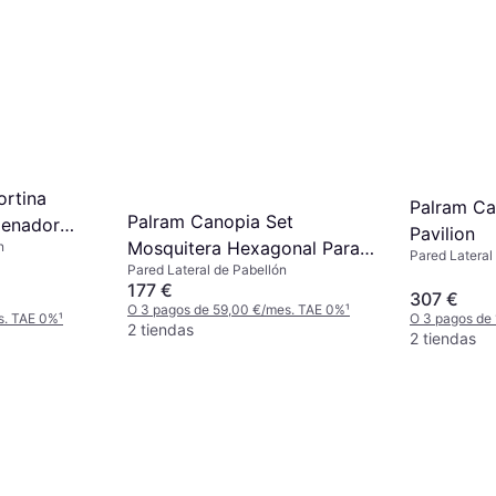
ortina
Palram Ca
Palram Canopia Set
Cenador
Pavilion
Mosquitera Hexagonal Para
n
Pared Lateral 
Pared Lateral de Pabellón
Cenador Monaco / Roma
cm, Ancho 50
177 €
307 €
O 3 pagos de 59,00 €/mes. TAE 0%
¹
s. TAE 0%
¹
O 3 pagos de
2 tiendas
2 tiendas