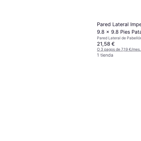
Pared Lateral Imp
9.8 x 9.8 Pies Pat
Pared Lateral de Pabell
cm
21,58 €
O 3 pagos de 7,19 €/mes
1 tienda