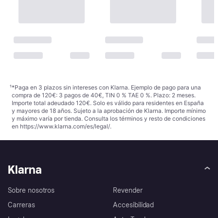
¹
*Paga en 3 plazos sin intereses con Klarna. Ejemplo de pago para una
compra de 120€: 3 pagos de 40€, TIN 0 % TAE 0 %. Plazo: 2 meses.
Importe total adeudado 120€. Solo es válido para residentes en España
y mayores de 18 años. Sujeto a la aprobación de Klarna. Importe mínimo
y máximo varía por tienda. Consulta los términos y resto de condiciones
en
https://www.klarna.com/es/legal/
.
Klarna
Sobre nosotros
Revender
Carreras
Accesibilidad