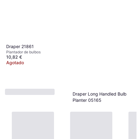
Kent & Stowe Stainless Steel
Small Bulb Planter 70100906
Plantador de bulbos
29,95 €
O 3 pagos de 9,98 € TAE 0%
¹
1 tienda
Draper 21861
Plantador de bulbos
10,82 €
Agotado
Draper Long Handled Bulb
Planter 05165
Plantador de bulbos
23,33 €
Agotado