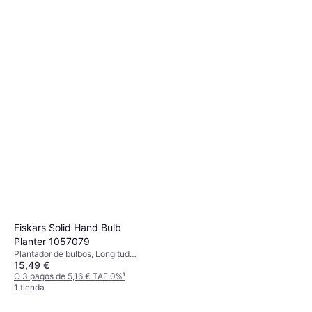
Fiskars Solid Hand Bulb
Planter 1057079
Plantador de bulbos, Longitud
15,49 €
24.3 cm
O 3 pagos de 5,16 € TAE 0%
¹
1 tienda