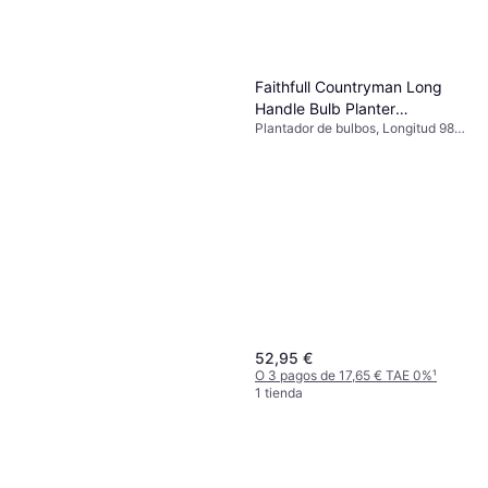
Faithfull Countryman Long
Handle Bulb Planter
Plantador de bulbos, Longitud 98
FAICOUBULB
cm
52,95 €
O 3 pagos de 17,65 € TAE 0%
¹
1 tienda