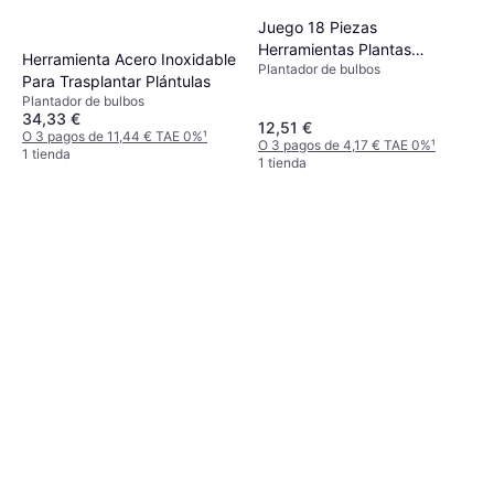
Juego 18 Piezas
Herramientas Plantas
Herramienta Acero Inoxidable
Plantador de bulbos
Suculentas
Para Trasplantar Plántulas
Plantador de bulbos
34,33 €
12,51 €
O 3 pagos de 11,44 € TAE 0%
¹
O 3 pagos de 4,17 € TAE 0%
¹
1 tienda
1 tienda