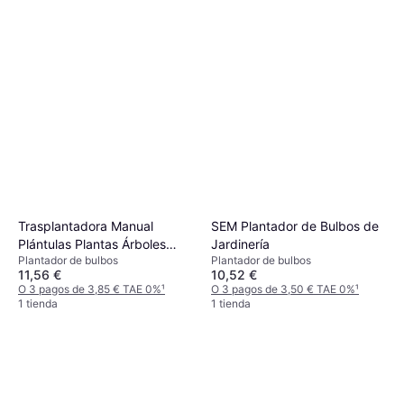
Trasplantadora Manual
SEM Plantador de Bulbos de
Plántulas Plantas Árboles
Jardinería
Plantador de bulbos
Plantador de bulbos
Frutales
11,56 €
10,52 €
O 3 pagos de 3,85 € TAE 0%
¹
O 3 pagos de 3,50 € TAE 0%
¹
1 tienda
1 tienda