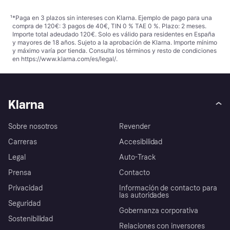
¹
*Paga en 3 plazos sin intereses con Klarna. Ejemplo de pago para una
compra de 120€: 3 pagos de 40€, TIN 0 % TAE 0 %. Plazo: 2 meses.
Importe total adeudado 120€. Solo es válido para residentes en España
y mayores de 18 años. Sujeto a la aprobación de Klarna. Importe mínimo
y máximo varía por tienda. Consulta los términos y resto de condiciones
en
https://www.klarna.com/es/legal/
.
Klarna
Sobre nosotros
Revender
Carreras
Accesibilidad
Legal
Auto-Track
Prensa
Contacto
Privacidad
Información de contacto para
las autoridades
Seguridad
Gobernanza corporativa
Sostenibilidad
Relaciones con inversores