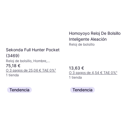
Homoyoyo Reloj De Bolsillo
Inteligente Aleación
Reloj de bolsillo
Sekonda Full Hunter Pocket
(3469)
Reloj de bolsillo, Hombre,
75,18 €
Analógico, Cuarzo
13,63 €
O 3 pagos de 25,06 € TAE 0%
¹
O 3 pagos de 4,54 € TAE 0%
¹
1 tienda
1 tienda
Tendencia
Tendencia