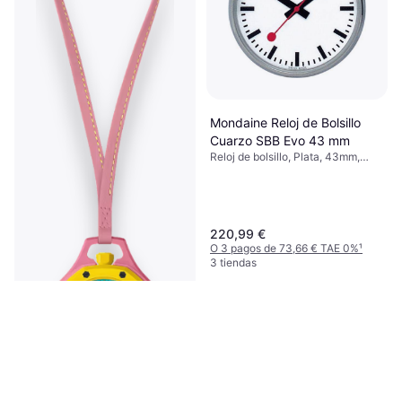
Swatch x Audemars Piguet
Royal Pop Blaue Acht
Reloj de bolsillo, Verde, 40mm,
650 €
Analógico, Automático
O 3 pagos de 216,66 € TAE 0%
¹
1 tienda
Mondaine Reloj de Bolsillo
Cuarzo SBB Evo 43 mm
Reloj de bolsillo, Plata, 43mm,
Analógico, Cuarzo
220,99 €
O 3 pagos de 73,66 € TAE 0%
¹
3 tiendas