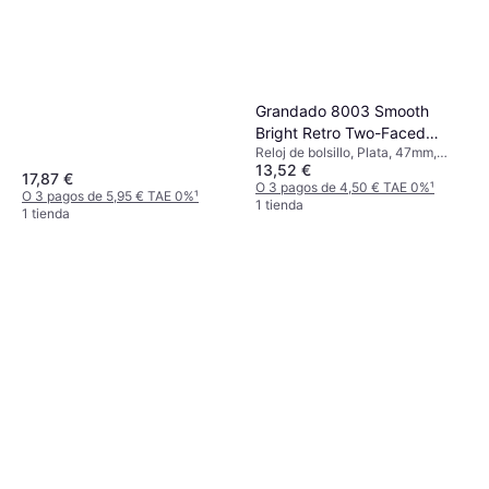
Reloj de bolsillo, Blanco, 40mm,
1750 €
Analógico, Automático
Agotado
Grandado 8003 Smooth
Bright Retro Two-Faced
Reloj de bolsillo, Plata, 47mm,
Pocket Watch
13,52 €
Analógico, Cuarzo
17,87 €
O 3 pagos de 4,50 € TAE 0%
¹
O 3 pagos de 5,95 € TAE 0%
¹
1 tienda
1 tienda