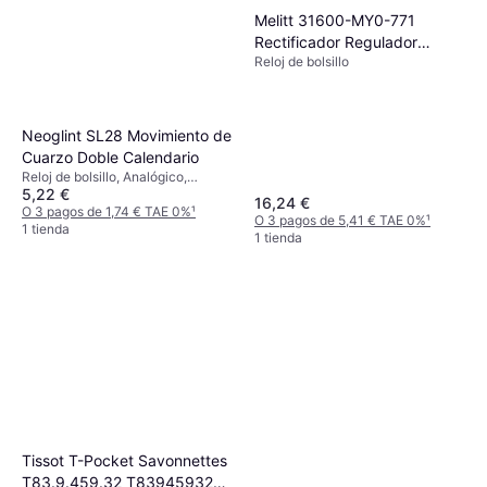
Melitt 31600-MY0-771
Rectificador Regulador
Reloj de bolsillo
Voltaje
Neoglint SL28 Movimiento de
Cuarzo Doble Calendario
Reloj de bolsillo, Analógico,
5,22 €
Cuarzo
16,24 €
O 3 pagos de 1,74 € TAE 0%
¹
O 3 pagos de 5,41 € TAE 0%
¹
1 tienda
1 tienda
Tissot T-Pocket Savonnettes
T83.9.459.32 T83945932