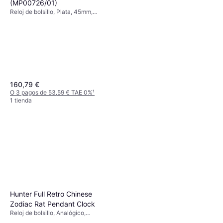
(MP00726/01)
Reloj de bolsillo, Plata, 45mm,
Analógico, Cuarzo
160,79 €
O 3 pagos de 53,59 € TAE 0%
¹
1 tienda
Hunter Full Retro Chinese
Zodiac Rat Pendant Clock
Swatch x Audemars Piguet
Reloj de bolsillo, Analógico,
Royal Pop Huit Blanc
Cuarzo