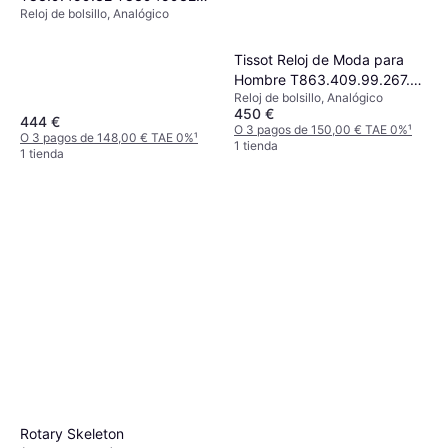
Reloj de bolsillo, Analógico
de bolsillo Blanco
Tissot Reloj de Moda para
Hombre T863.409.99.267.00
Reloj de bolsillo, Analógico
Beige
450 €
444 €
O 3 pagos de 150,00 € TAE 0%
¹
O 3 pagos de 148,00 € TAE 0%
¹
1 tienda
1 tienda
Rotary Skeleton