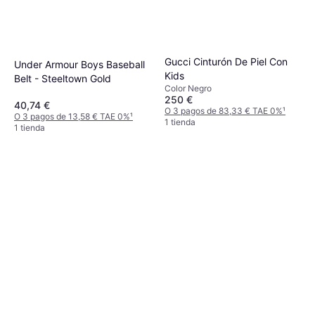
Gucci Cinturón De Piel Con
Under Armour Boys Baseball
Kids
Belt - Steeltown Gold
Color Negro
250 €
40,74 €
O 3 pagos de 83,33 € TAE 0%
¹
O 3 pagos de 13,58 € TAE 0%
¹
1 tienda
1 tienda