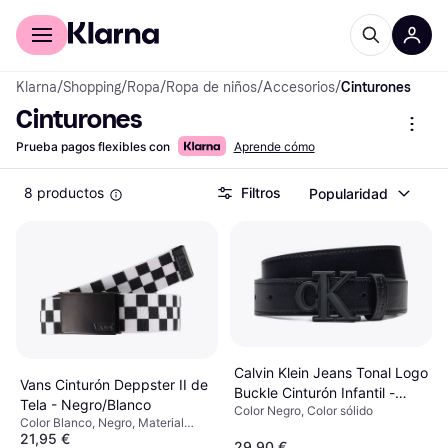
Comprar con Klarna
Para empresas
Klarna
/
Shopping
/
Ropa
/
Ropa de niños
/
Accesorios
/
Cinturones
Cinturones
Prueba pagos flexibles con
Aprende cómo
8 productos
Filtros
Popularidad
Calvin Klein Jeans Tonal Logo
Vans Cinturón Deppster II de
Buckle Cinturón Infantil -
Tela - Negro/Blanco
Color Negro, Color sólido
Negro
Color Blanco, Negro, Material
21,95 €
Poliéster
29,90 €