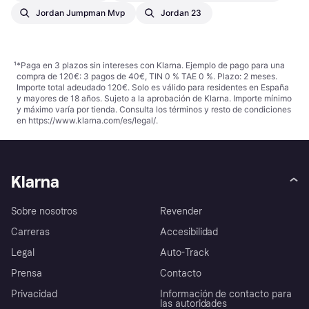
Jordan Jumpman Mvp
Jordan 23
¹
*Paga en 3 plazos sin intereses con Klarna. Ejemplo de pago para una
compra de 120€: 3 pagos de 40€, TIN 0 % TAE 0 %. Plazo: 2 meses.
Importe total adeudado 120€. Solo es válido para residentes en España
y mayores de 18 años. Sujeto a la aprobación de Klarna. Importe mínimo
y máximo varía por tienda. Consulta los términos y resto de condiciones
en
https://www.klarna.com/es/legal/
.
Klarna
Sobre nosotros
Revender
Carreras
Accesibilidad
Legal
Auto-Track
Prensa
Contacto
Privacidad
Información de contacto para
las autoridades