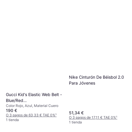
Nike Cinturón De Béisbol 2.0
Para Jóvenes
Gucci Kid's Elastic Web Belt -
Blue/Red
Color Rojo, Azul, Material Cuero
(432707HAENN8497)
190 €
51,34 €
O 3 pagos de 63,33 € TAE 0%
¹
O 3 pagos de 17,11 € TAE 0%
¹
1 tienda
1 tienda