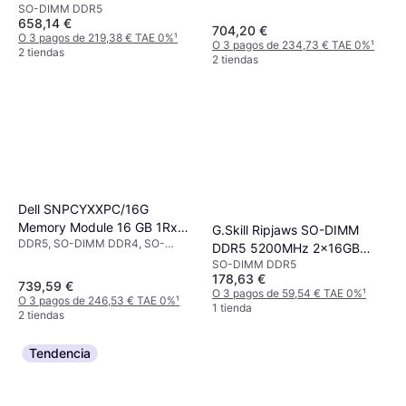
SO-DIMM DDR5
658,14 €
704,20 €
O 3 pagos de 219,38 € TAE 0%
¹
O 3 pagos de 234,73 € TAE 0%
¹
2 tiendas
2 tiendas
Dell SNPCYXXPC/16G
Memory Module 16 GB 1Rx8
G.Skill Ripjaws SO-DIMM
DDR5, SO-DIMM DDR4, SO-
4800 MHz DDR5 SDRAM
DDR5 5200MHz 2x16GB
DIMM DDR5
ECC 1.1 Volts CL40 SO-DIMM
SO-DIMM DDR5
(F5-5200S3838A16GX2-RS)
178,63 €
262-pin
739,59 €
O 3 pagos de 59,54 € TAE 0%
¹
O 3 pagos de 246,53 € TAE 0%
¹
1 tienda
2 tiendas
Tendencia