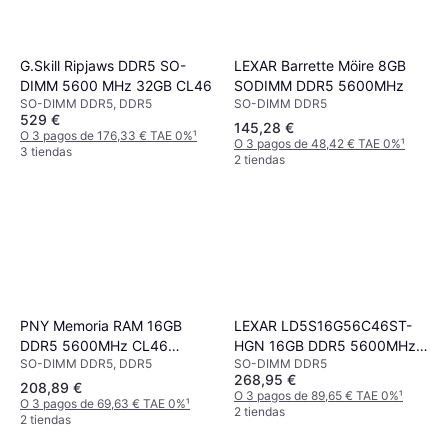
LEXAR Barrette Möire 8GB
G.Skill Ripjaws DDR5 SO-
SODIMM DDR5 5600MHz
DIMM 5600 MHz 32GB CL46
SO-DIMM DDR5
SO-DIMM DDR5, DDR5
529 €
145,28 €
O 3 pagos de 176,33 € TAE 0%
¹
O 3 pagos de 48,42 € TAE 0%
¹
3 tiendas
2 tiendas
PNY Memoria RAM 16GB
LEXAR LD5S16G56C46ST-
DDR5 5600MHz CL46
HGN 16GB DDR5 5600MHz
SO-DIMM DDR5, DDR5
SO-DIMM DDR5
SODIMM 262 Pines
RAM
268,95 €
208,89 €
O 3 pagos de 89,65 € TAE 0%
¹
O 3 pagos de 69,63 € TAE 0%
¹
2 tiendas
2 tiendas