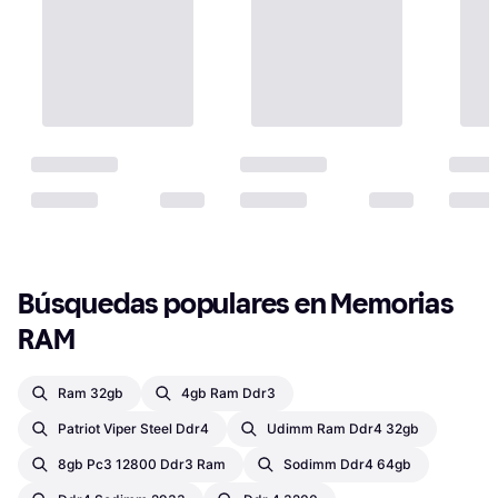
Búsquedas populares en Memorias 
RAM
Ram 32gb
4gb Ram Ddr3
Patriot Viper Steel Ddr4
Udimm Ram Ddr4 32gb
8gb Pc3 12800 Ddr3 Ram
Sodimm Ddr4 64gb