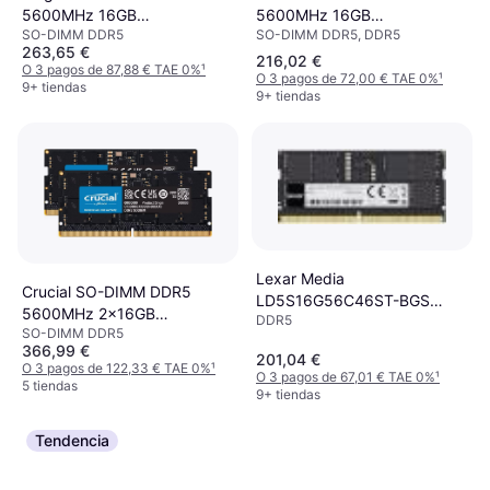
5600MHz 16GB
5600MHz 16GB
SO-DIMM DDR5, DDR5
SO-DIMM DDR5
(CT16G56C46S5)
(KCP556SS8-16)
263,65 €
216,02 €
O 3 pagos de 87,88 € TAE 0%
¹
O 3 pagos de 72,00 € TAE 0%
¹
9+ tiendas
9+ tiendas
Lexar Media
Crucial SO-DIMM DDR5
LD5S16G56C46ST-BGS
5600MHz 2x16GB
DDR5
módulo de memoria 16 GB 1
SO-DIMM DDR5
(CT2K16G56C46S5)
x 16 GB DDR5 5600 MHz
366,99 €
201,04 €
O 3 pagos de 122,33 € TAE 0%
¹
O 3 pagos de 67,01 € TAE 0%
¹
5 tiendas
9+ tiendas
Tendencia