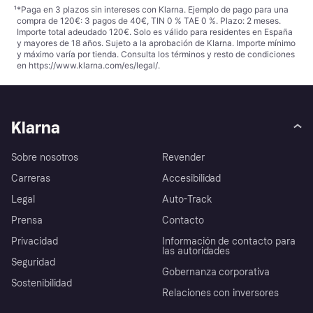
¹
*Paga en 3 plazos sin intereses con Klarna. Ejemplo de pago para una
compra de 120€: 3 pagos de 40€, TIN 0 % TAE 0 %. Plazo: 2 meses.
Importe total adeudado 120€. Solo es válido para residentes en España
y mayores de 18 años. Sujeto a la aprobación de Klarna. Importe mínimo
y máximo varía por tienda. Consulta los términos y resto de condiciones
en
https://www.klarna.com/es/legal/
.
Klarna
Sobre nosotros
Revender
Carreras
Accesibilidad
Legal
Auto-Track
Prensa
Contacto
Privacidad
Información de contacto para
las autoridades
Seguridad
Gobernanza corporativa
Sostenibilidad
Relaciones con inversores