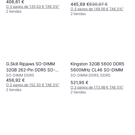
406,61 €
445,69 €
630,07 €
O 3 pagos de 135,53 € TAE 0%
¹
O 3 pagos de 148,56 € TAE 0%
¹
2 tiendas
2 tiendas
Kingston 32GB 5600 DDR5
G.Skill Ripjaws SO-DIMM
5600MHz CL46 SO-DIMM
32GB 262-Pin DDR5 SO-
SO-DIMM DDR5, DDR5
SO-DIMM DDR5
DIMM DDR5 4800 (PC4
456,92 €
38400) Laptop Memory
521,95 €
O 3 pagos de 152,30 € TAE 0%
¹
O 3 pagos de 173,98 € TAE 0%
¹
Model F5-
2 tiendas
2 tiendas
4800S4039A32GX1-RS