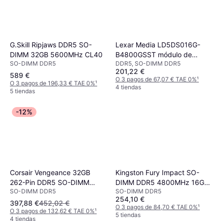
G.Skill Ripjaws DDR5 SO-
Lexar Media LD5DS016G-
DIMM 32GB 5600MHz CL40
B4800GSST módulo de
SO-DIMM DDR5
DDR5, SO-DIMM DDR5
memoria 16 GB DDR5 4800
201,22 €
MHz ECC
589 €
O 3 pagos de 67,07 € TAE 0%
¹
O 3 pagos de 196,33 € TAE 0%
¹
4 tiendas
5 tiendas
-12%
Corsair Vengeance 32GB
Kingston Fury Impact SO-
262-Pin DDR5 SO-DIMM
DIMM DDR5 4800MHz 16GB
SO-DIMM DDR5
SO-DIMM DDR5
DDR5 5600 (PC5 44800)
(KF548S38IB-16)
254,10 €
Laptop Memory Model
397,88 €
452,02 €
O 3 pagos de 84,70 € TAE 0%
¹
O 3 pagos de 132,62 € TAE 0%
¹
CMSX32GX5M1A5600C48
5 tiendas
4 tiendas