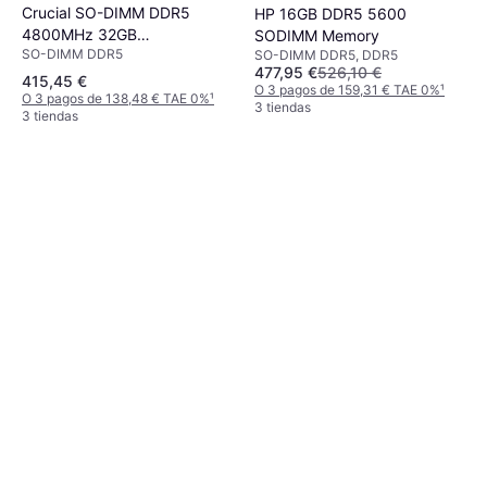
Crucial SO-DIMM DDR5
HP 16GB DDR5 5600
4800MHz 32GB
SODIMM Memory
SO-DIMM DDR5
SO-DIMM DDR5, DDR5
(CT32G48C40S5)
477,95 €
526,10 €
415,45 €
O 3 pagos de 159,31 € TAE 0%
¹
O 3 pagos de 138,48 € TAE 0%
¹
3 tiendas
3 tiendas