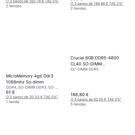
O 3 pagos de 160,78 € TAE 0%
¹
O 3 pagos de 189,66 € TAE 0%
¹
2 tiendas
2 tiendas
Crucial 8GB DDR5-4800
CL40 SO-DIMM
SO-DIMM DDR5
Arbeitsspeicher
MicroMemory 4gb Ddr3
1066mhz So-dimm
DDR4, SO-DIMM DDR3, SO-
61 €
DIMM DDR5, DDR3
186,80 €
O 3 pagos de 20,33 € TAE 0%
¹
O 3 pagos de 62,26 € TAE 0%
¹
1 tienda
5 tiendas