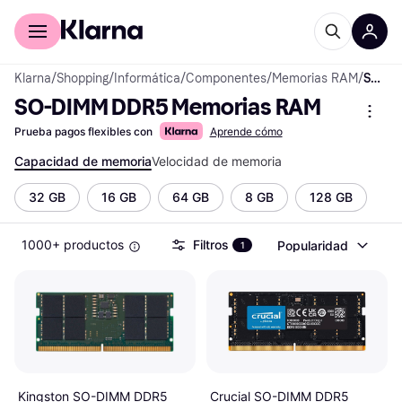
Comprar con Klarna
Para empresas
Klarna
/
Shopping
/
Informática
/
Componentes
/
Memorias RAM
/
SO-DIMM DDR5 Memorias RAM
SO-DIMM DDR5 Memorias RAM
Prueba pagos flexibles con
Aprende cómo
Capacidad de memoria
Velocidad de memoria
32 GB
16 GB
64 GB
8 GB
128 GB
1000+ productos
Filtros
Popularidad
1
Crucial SO-DIMM DDR5
Kingston SO-DIMM DDR5