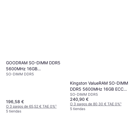
GOODRAM SO-DIMM DDR5
5600MHz 16GB
SO-DIMM DDR5
(GR5600S564L46S/16G)
Kingston ValueRAM SO-DIMM
DDR5 5600MHz 16GB ECC
SO-DIMM DDR5
(KVR56S46BS8-16)
240,90 €
196,58 €
O 3 pagos de 80,30 € TAE 0%
¹
O 3 pagos de 65,52 € TAE 0%
¹
5 tiendas
5 tiendas