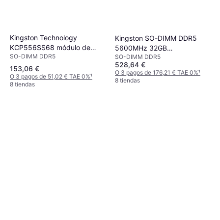
Kingston Technology
Kingston SO-DIMM DDR5
KCP556SS68 módulo de
5600MHz 32GB
SO-DIMM DDR5
SO-DIMM DDR5
memoria 8 GB 1 x 8 GB DDR5
(KF556S40IB-32)
528,64 €
153,06 €
O 3 pagos de 176,21 € TAE 0%
¹
O 3 pagos de 51,02 € TAE 0%
¹
8 tiendas
8 tiendas