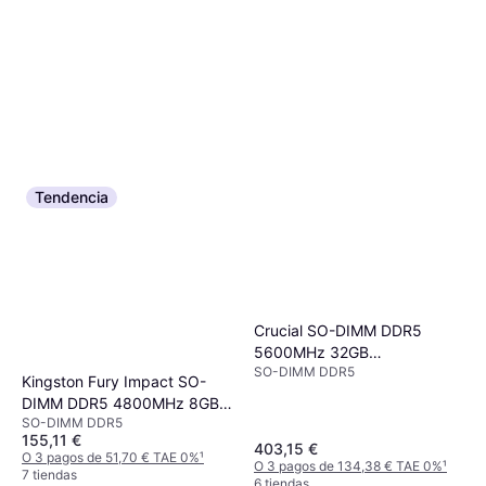
Tendencia
Crucial SO-DIMM DDR5
5600MHz 32GB
SO-DIMM DDR5
(CT32G56C46S5)
Kingston Fury Impact SO-
DIMM DDR5 4800MHz 8GB
SO-DIMM DDR5
(KF548S38IB-8)
155,11 €
403,15 €
O 3 pagos de 51,70 € TAE 0%
¹
O 3 pagos de 134,38 € TAE 0%
¹
7 tiendas
6 tiendas