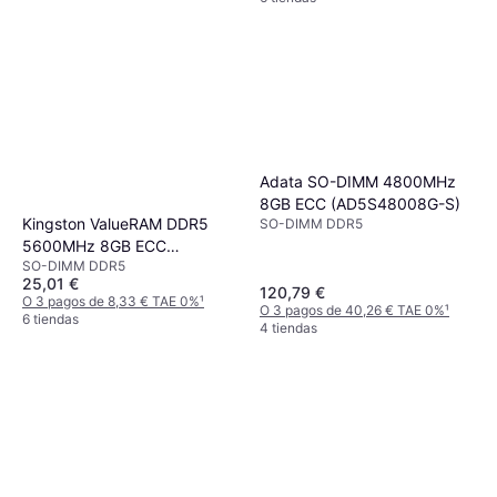
Adata SO-DIMM 4800MHz
8GB ECC (AD5S48008G-S)
Kingston ValueRAM DDR5
SO-DIMM DDR5
5600MHz 8GB ECC
SO-DIMM DDR5
(KVR56S46BS6-8)
25,01 €
120,79 €
O 3 pagos de 8,33 € TAE 0%
¹
O 3 pagos de 40,26 € TAE 0%
¹
6 tiendas
4 tiendas