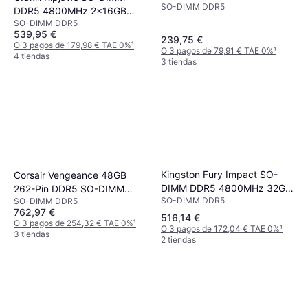
SO-DIMM DDR5
(CMSX16GX5M1A4800C40)
DDR5 4800MHz 2x16GB
SO-DIMM DDR5
(F5-4800S3434A16GX2-RS)
539,95 €
239,75 €
O 3 pagos de 179,98 € TAE 0%
¹
O 3 pagos de 79,91 € TAE 0%
¹
4 tiendas
3 tiendas
Kingston Fury Impact SO-
Corsair Vengeance 48GB
DIMM DDR5 4800MHz 32GB
262-Pin DDR5 SO-DIMM
SO-DIMM DDR5
SO-DIMM DDR5
(KF548S38IB-32)
DDR5 4800 (PC4 38400)
762,97 €
Laptop Memory Model
516,14 €
O 3 pagos de 254,32 € TAE 0%
¹
O 3 pagos de 172,04 € TAE 0%
¹
CMSX48GX5M1A4800C40
3 tiendas
2 tiendas