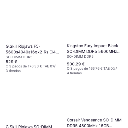
Kingston Fury Impact Black
G.Skill Ripjaws F5-
SO-DIMM DDR5 5600MHz
5600s4040a16gx2-Rs Cl40
SO-DIMM DDR5
2x16GB (KF556S40IBK2-32)
SO-DIMM DDR5
32GB 2x16GB DDR5
529 €
5600MHz RAM
500,29 €
O 3 pagos de 176,33 € TAE 0%
¹
O 3 pagos de 166,76 € TAE 0%
¹
3 tiendas
4 tiendas
Corsair Vengeance SO-DIMM
DDR5 4800MHz 16GB
G.Skill Ripjaws SO-DIMM