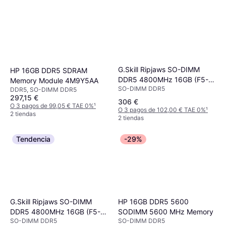
G.Skill Ripjaws SO-DIMM
HP 16GB DDR5 SDRAM
DDR5 4800MHz 16GB (F5-
Memory Module 4M9Y5AA
SO-DIMM DDR5
4800S3434A16GX1-RS)
DDR5, SO-DIMM DDR5
297,15 €
306 €
O 3 pagos de 99,05 € TAE 0%
¹
O 3 pagos de 102,00 € TAE 0%
¹
2 tiendas
2 tiendas
Tendencia
-29%
HP 16GB DDR5 5600
G.Skill Ripjaws SO-DIMM
SODIMM 5600 MHz Memory
DDR5 4800MHz 16GB (F5-
SO-DIMM DDR5
SO-DIMM DDR5
4800S4039A16GX1-RS)