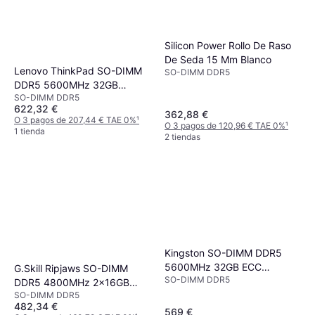
Silicon Power Rollo De Raso
De Seda 15 Mm Blanco
Lenovo ThinkPad SO-DIMM
SO-DIMM DDR5
DDR5 5600MHz 32GB
SO-DIMM DDR5
(4X71M23188)
622,32 €
362,88 €
O 3 pagos de 207,44 € TAE 0%
¹
O 3 pagos de 120,96 € TAE 0%
¹
1 tienda
2 tiendas
Kingston SO-DIMM DDR5
5600MHz 32GB ECC
G.Skill Ripjaws SO-DIMM
SO-DIMM DDR5
(KCP556SD8-32)
DDR5 4800MHz 2x16GB
SO-DIMM DDR5
(F5-4800S4039A16GX2-RS)
482,34 €
569 €