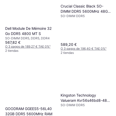
Crucial Classic Black SO-
DIMM DDR5 5600MHz 48GB
SO-DIMM DDR5
ECC (CT48G56C46S5)
Dell Module De Mémoire 32
Go DDR5 4800 MT S
SO-DIMM DDR5, DDR5, DDR4
567,82 €
589,20 €
O 3 pagos de 189,27 € TAE 0%
¹
O 3 pagos de 196,40 € TAE 0%
¹
2 tiendas
2 tiendas
Kingston Technology
Valueram Kvr56s46bd8-48
SO-DIMM DDR5
Memoria 48 Gb 1 X 48 Gb
GOODRAM GGEES5-56L40
Ddr5
32GB DDR5 5600MHz RAM