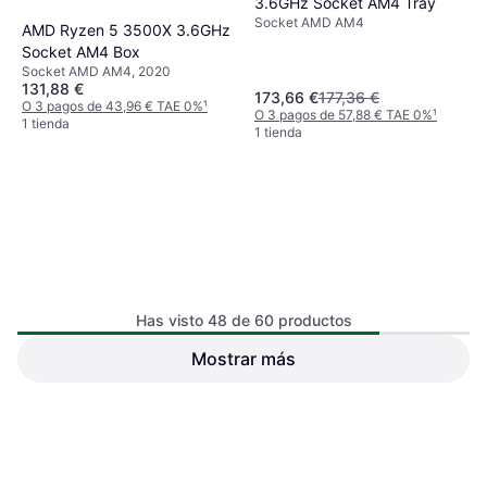
3.6GHz Socket AM4 Tray
Socket AMD AM4
AMD Ryzen 5 3500X 3.6GHz
Socket AM4 Box
Socket AMD AM4, 2020
131,88 €
173,66 €
177,36 €
O 3 pagos de 43,96 € TAE 0%
¹
O 3 pagos de 57,88 € TAE 0%
¹
1 tienda
1 tienda
Has visto 48 de 60 productos
Mostrar más
AMD Ryzen 5 4600G 3.7GHz
AMD Ryzen 5 Pro 5650G
Socket AM4 Box
3.9GHz Socket AM4 Tray
Socket AMD AM4, 2020
Socket AMD AM4, 2021
189 €
331,49 €
O 3 pagos de 63,00 € TAE 0%
¹
O 3 pagos de 110,49 € TAE 0%
¹
1 tienda
1 tienda
1
2