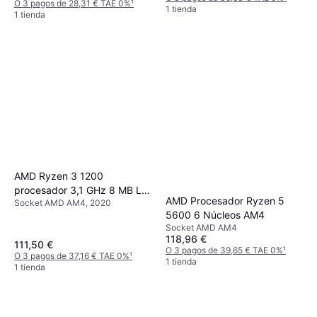
O 3 pagos de 28,31 € TAE 0%
¹
1 tienda
1 tienda
AMD Ryzen 3 1200
procesador 3,1 GHz 8 MB L3
AMD Procesador Ryzen 5
Socket AMD AM4, 2020
Caja
5600 6 Núcleos AM4
Socket AMD AM4
118,96 €
111,50 €
O 3 pagos de 39,65 € TAE 0%
¹
O 3 pagos de 37,16 € TAE 0%
¹
1 tienda
1 tienda