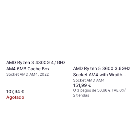
AMD Ryzen 3 4300G 4,1GHz
AMD Ryzen 5 3600 3.6GHz
AM4 6MB Cache Box
Socket AMD AM4, 2022
Socket AM4 with Wraith
Socket AMD AM4
Spire Cooler Box
151,99 €
O 3 pagos de 50,66 € TAE 0%
¹
107,94 €
2 tiendas
Agotado