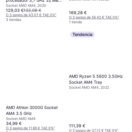
procesador 3,7 GHz 32 MB
Socket AMD AM4, 2020
L3 100-000000065
129,03 €
132,08 €
169,28 €
O 3 pagos de 43,01 € TAE 0%
¹
O 3 pagos de 56,42 € TAE 0%
¹
3 tiendas
1 tienda
Tendencia
AMD Ryzen 5 5600 3.5GHz
Socket AM4 Tray
Socket AMD AM4, 2022
AMD Athlon 3000G Socket
AM4 3.5 GHz
Socket AMD AM4
34,99 €
111,39 €
O 3 pagos de 11,66 € TAE 0%
¹
O 3 pagos de 37,13 € TAE 0%
¹