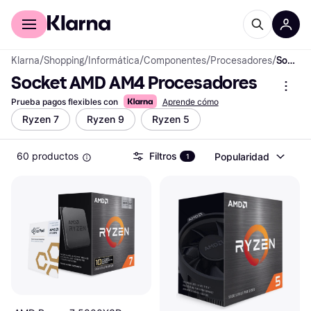
Comprar con Klarna
Para empresas
Klarna
/
Shopping
/
Informática
/
Componentes
/
Procesadores
/
Socket AMD AM4 Procesadores
Socket AMD AM4 Procesadores
Prueba pagos flexibles con
Aprende cómo
Ryzen 7
Ryzen 9
Ryzen 5
60 productos
Filtros
Popularidad
1