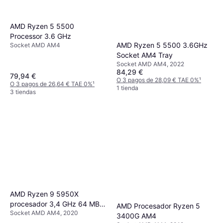
AMD Ryzen 5 5500
Processor 3.6 GHz
AMD Ryzen 5 5500 3.6GHz
Socket AMD AM4
Socket AM4 Tray
Socket AMD AM4, 2022
84,29 €
79,94 €
O 3 pagos de 28,09 € TAE 0%
¹
O 3 pagos de 26,64 € TAE 0%
¹
1 tienda
3 tiendas
AMD Ryzen 9 5950X
procesador 3,4 GHz 64 MB
AMD Procesador Ryzen 5
Socket AMD AM4, 2020
L3 100-000000059
3400G AM4