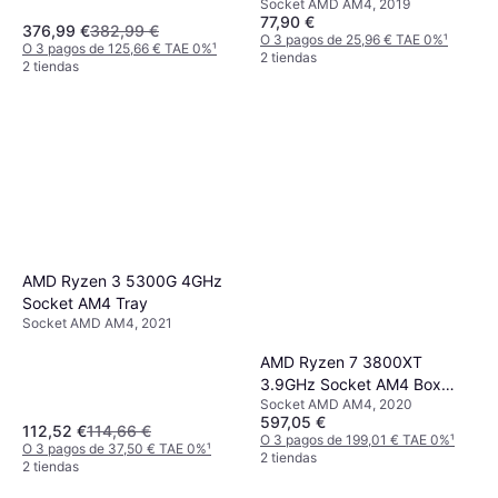
Socket AMD AM4, 2019
77,90 €
376,99 €
382,99 €
O 3 pagos de 25,96 € TAE 0%
¹
O 3 pagos de 125,66 € TAE 0%
¹
2 tiendas
2 tiendas
AMD Ryzen 3 5300G 4GHz
Socket AM4 Tray
Socket AMD AM4, 2021
AMD Ryzen 7 3800XT
3.9GHz Socket AM4 Box
Socket AMD AM4, 2020
without Cooler
597,05 €
112,52 €
114,66 €
O 3 pagos de 199,01 € TAE 0%
¹
O 3 pagos de 37,50 € TAE 0%
¹
2 tiendas
2 tiendas