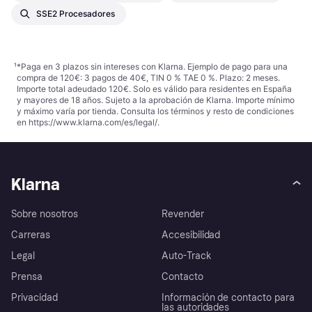
SSE2 Procesadores
¹
*Paga en 3 plazos sin intereses con Klarna. Ejemplo de pago para una
compra de 120€: 3 pagos de 40€, TIN 0 % TAE 0 %. Plazo: 2 meses.
Importe total adeudado 120€. Solo es válido para residentes en España
y mayores de 18 años. Sujeto a la aprobación de Klarna. Importe mínimo
y máximo varía por tienda. Consulta los términos y resto de condiciones
en
https://www.klarna.com/es/legal/
.
Klarna
Sobre nosotros
Revender
Carreras
Accesibilidad
Legal
Auto-Track
Prensa
Contacto
Privacidad
Información de contacto para
las autoridades