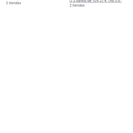
O 3 pagos de 104,21 € TAE 0%
¹
2 tiendas
2 tiendas