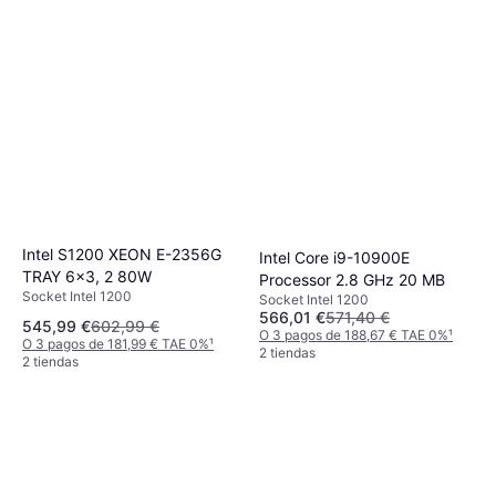
Intel S1200 XEON E-2356G
Intel Core i9-10900E
TRAY 6x3, 2 80W
Processor 2.8 GHz 20 MB
Socket Intel 1200
Socket Intel 1200
566,01 €
571,40 €
545,99 €
602,99 €
O 3 pagos de 188,67 € TAE 0%
¹
O 3 pagos de 181,99 € TAE 0%
¹
2 tiendas
2 tiendas