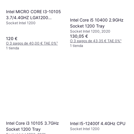
Intel MICRO CORE I3-10105
3.7/4.4GHZ LGA1200
Intel Core i5 10400 2.9GHz
Socket Intel 1200
C/VENTILADOR
Socket 1200 Tray
Socket Intel 1200, 2020
130,05 €
120 €
O 3 pagos de 43,35 € TAE 0%
¹
O 3 pagos de 40,00 € TAE 0%
¹
1 tienda
1 tienda
Intel Core i3 10105 3.7GHz
Intel I5-12400f 4.4GHz CPU
Socket Intel 1200
Socket 1200 Tray