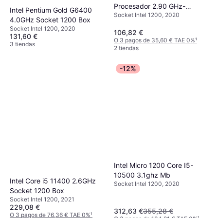
Procesador 2.90 GHz-
Intel Pentium Gold G6400
Socket Intel 1200, 2020
BX8070110400F
4.0GHz Socket 1200 Box
Socket Intel 1200, 2020
106,82 €
131,60 €
O 3 pagos de 35,60 € TAE 0%
¹
3 tiendas
2 tiendas
-12%
Intel Micro 1200 Core I5-
10500 3.1ghz Mb
Intel Core i5 11400 2.6GHz
Socket Intel 1200, 2020
Socket 1200 Box
Socket Intel 1200, 2021
229,08 €
312,63 €
355,28 €
O 3 pagos de 76,36 € TAE 0%
¹