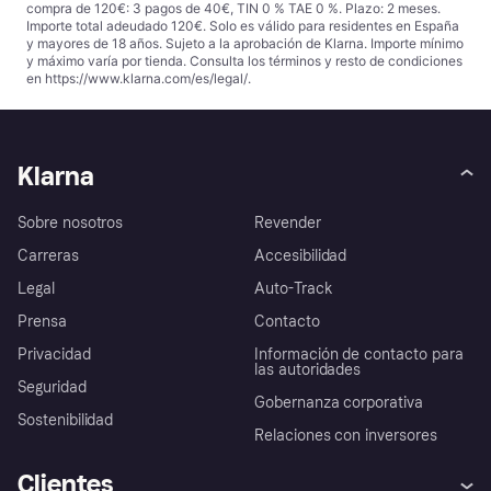
compra de 120€: 3 pagos de 40€, TIN 0 % TAE 0 %. Plazo: 2 meses.
Importe total adeudado 120€. Solo es válido para residentes en España
y mayores de 18 años. Sujeto a la aprobación de Klarna. Importe mínimo
y máximo varía por tienda. Consulta los términos y resto de condiciones
en
https://www.klarna.com/es/legal/
.
Klarna
Sobre nosotros
Revender
Carreras
Accesibilidad
Legal
Auto-Track
Prensa
Contacto
Privacidad
Información de contacto para
las autoridades
Seguridad
Gobernanza corporativa
Sostenibilidad
Relaciones con inversores
Clientes