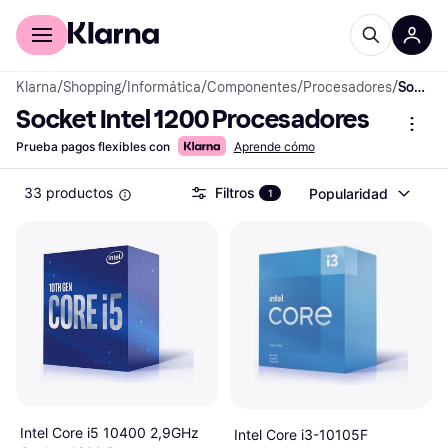
Comprar con Klarna
Para empresas
Klarna
/
Shopping
/
Informática
/
Componentes
/
Procesadores
/
Socket Intel 1200 Procesadores
Socket Intel 1200 Procesadores
Prueba pagos flexibles con
Aprende cómo
33 productos
Filtros
Popularidad
1
Intel Core i5 10400 2,9GHz
Intel Core i3-10105F