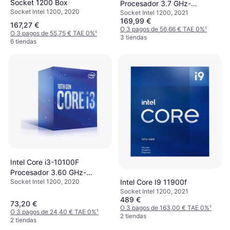
Socket 1200 Box
Procesador 3.7 GHz-
Socket Intel 1200, 2020
Socket Intel 1200, 2021
BX8070110105F
169,99 €
167,27 €
O 3 pagos de 56,66 € TAE 0%
¹
O 3 pagos de 55,75 € TAE 0%
¹
3 tiendas
6 tiendas
Intel Core i3-10100F
Procesador 3.60 GHz-
Intel Core I9 11900f
Socket Intel 1200, 2020
BX8070110100F
Socket Intel 1200, 2021
489 €
73,20 €
O 3 pagos de 163,00 € TAE 0%
¹
O 3 pagos de 24,40 € TAE 0%
¹
2 tiendas
2 tiendas