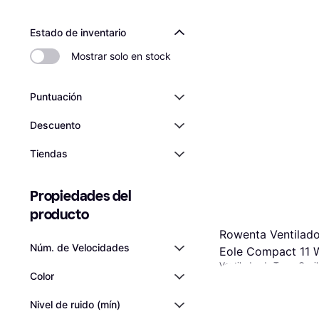
Estado de inventario
Mostrar solo en stock
Puntuación
Descuento
Tiendas
Propiedades del 
producto
Rowenta Ventilado
Núm. de Velocidades
Eole Compact 11 
Ventilador de Torre, Osci
Color
Remoto, Temporizador
51,99 €
O 3 pagos de 17,33 €/m
5 tiendas
Nivel de ruido (mín)