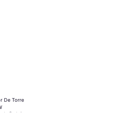
r De Torre
W
lante, Control
es. TAE 0%
¹