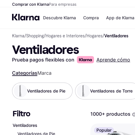
Comprar con Klarna
Para empresas
Descubre Klarna
Compra
App de Klarna
Klarna
/
Shopping
/
Hogares e Interiores
/
Hogares
/
Ventiladores
Formas de pag
Tiendas
Ventiladores
Formas de pago
MediaMarkt
Paga ahora
Shein
Paga en 3 plazos
Zalando Priv
Prueba pagos flexibles con
Aprende cómo
Paga en 30 días
Zara
Financiación
JD Sports
Categorías
Marca
Klarna en Apple 
Ventiladores de Pie
Ventiladores de Torre
Directorio de tie
Filtro
1000+ productos
Ventiladores
Popular
Ventiladores de Pie