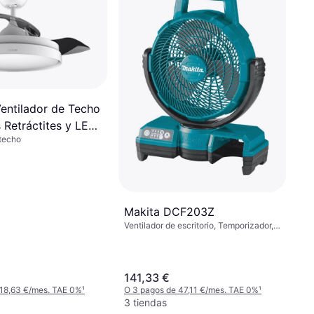
entilador de Techo
 Retráctites y LED
 techo
Makita DCF203Z
Ventilador de escritorio, Temporizador,
Oscilante, Inclinable
141,33 €
 18,63 €/mes. TAE 0%
¹
O 3 pagos de 47,11 €/mes. TAE 0%
¹
3 tiendas