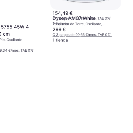
154,49 €
Dyson AM07 White
O 3 pagos de 51,49 €/mes. TAE 0%
¹
1 tienda
Ventilador de Torre, Oscilante,
e-5755 45W 4
Temporizador, Control Remoto
299 €
0 cm
O 3 pagos de 99,66 €/mes. TAE 0%
¹
1 tienda
Pie, Oscilante
 9,34 €/mes. TAE 0%
¹