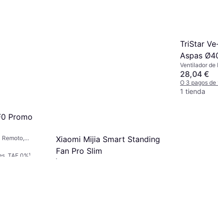
TriStar V
Aspas Ø4
Ventilador de 
28,04 €
O 3 pagos de
1 tienda
F0 Promo
Xiaomi Mijia Smart Standing
l Remoto,
 Silencioso (35
Fan Pro Slim
es. TAE 0%
¹
Ventilador de Torre
115,99 €
O 3 pagos de 38,66 €/mes. TAE 0%
¹
3 tiendas