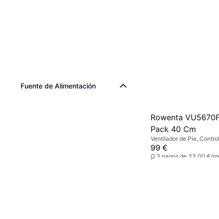
Fuente de Alimentación
Rowenta VU5670
Pack 40 Cm
Ventilador de Pie, Contro
Oscilante, Temporizador,
99 €
dB)
O 3 pagos de 33,00 €/m
1 tienda