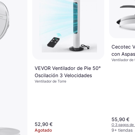
Cecotec V
con Aspas
Ventilador de
40 W
VEVOR Ventilador de Pie 50°
Oscilación 3 Velocidades
Ventilador de Torre
55,90 €
52,90 €
O 3 pagos de
Agotado
9+ tiendas