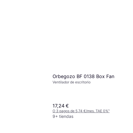
nergySilence 510
Pie, Inclinable,
 Oscilante
Meaco Sefte10PS-EU
 9,63 €/mes. TAE 0%
¹
Ventilador
Ventilador de Pie, Temporizador,
Oscilante, Control Remoto, Silencioso
179,99 €
(25 dB)
O 3 pagos de 59,99 €/mes. TAE 0%
¹
1 tienda
Orbegozo BF 0138 Box Fan
Ventilador de escritorio
17,24 €
O 3 pagos de 5,74 €/mes. TAE 0%
¹
9+ tiendas