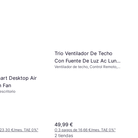
lefactor De Torre
0 Conectado
Torre, Botones Táctiles,
o, Cerámica,
 Oscilante, Silencioso (41
 33,33 €/mes. TAE 0%
¹
Trio Ventilador De Techo
Con Fuente De Luz Ac Lund
Ventilador de techo, Control Remoto,
52 Cm
Iluminación
art Desktop Air
n Fan
escritorio
49,99 €
 23,30 €/mes. TAE 0%
¹
O 3 pagos de 16,66 €/mes. TAE 0%
¹
2 tiendas