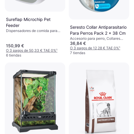
Sureflap Microchip Pet
Feeder
Seresto Collar Antiparasitario
Dispensadores de comida para
Para Perros Pack 2 x 38 Cm
gatos
Accesorio para perro, Collares
36,84 €
Antiladridos, Collares para Perros
150,99 €
O 3 pagos de 12,28 € TAE 0%
¹
O 3 pagos de 50,33 € TAE 0%
¹
7 tiendas
6 tiendas