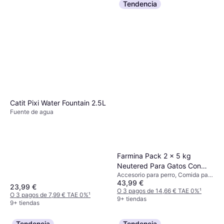
Tendencia
Catit Pixi Water Fountain 2.5L
Fuente de agua
Farmina Pack 2 x 5 kg
Neutered Para Gatos Con
Accesorio para perro, Comida para
Pollo
43,99 €
gatos
23,99 €
O 3 pagos de 14,66 € TAE 0%
¹
O 3 pagos de 7,99 € TAE 0%
¹
9+ tiendas
9+ tiendas
Tendencia
Tendencia