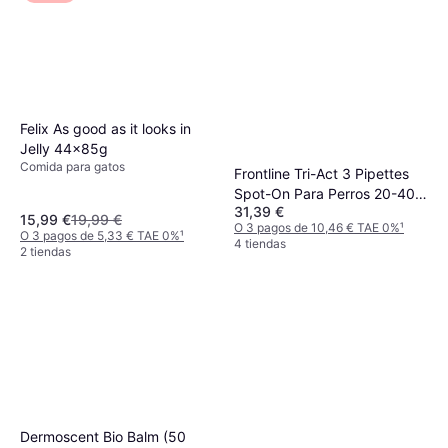
Felix As good as it looks in
Jelly 44x85g
Comida para gatos
Frontline Tri-Act 3 Pipettes
Spot-On Para Perros 20-40
31,39 €
kg
15,99 €
19,99 €
O 3 pagos de 10,46 € TAE 0%
¹
O 3 pagos de 5,33 € TAE 0%
¹
4 tiendas
2 tiendas
Dermoscent Bio Balm (50