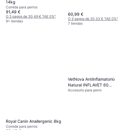
14kg
Comida para perros
91,49 €
60,99 €
O 3 pagos de 30,49 € TAE 0%
¹
O 3 pagos de 20,33 € TAE 0%
¹
9+ tiendas
7 tiendas
VetNova Antiinflamatorio
Natural INFLAVET 60
Accesorio para perro
Comprimidos
Royal Canin Anallergenic 8kg
Comida para perros