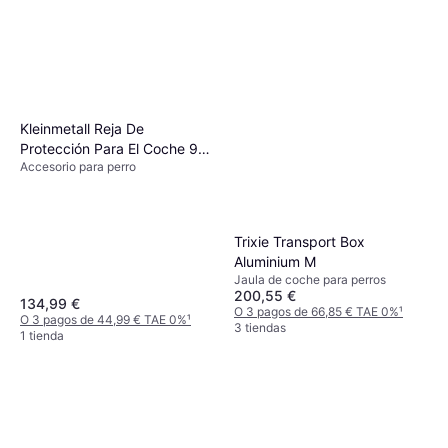
Kleinmetall Reja De
Protección Para El Coche 95
Accesorio para perro
- 145 cm
Trixie Transport Box
Aluminium M
Jaula de coche para perros
200,55 €
134,99 €
O 3 pagos de 66,85 € TAE 0%
¹
O 3 pagos de 44,99 € TAE 0%
¹
3 tiendas
1 tienda