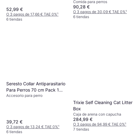
Comida para perros
10kg
90,28 €
52,99 €
O 3 pagos de 30,09 € TAE 0%
¹
O 3 pagos de 17,66 € TAE 0%
¹
6 tiendas
6 tiendas
Seresto Collar Antiparasitario
Para Perros 70 cm Pack 1
Accesorio para perro
Unidad
Trixie Self Cleaning Cat Litter
Box
Caja de arena con capucha
284,99 €
39,72 €
O 3 pagos de 94,99 € TAE 0%
¹
O 3 pagos de 13,24 € TAE 0%
¹
7 tiendas
6 tiendas