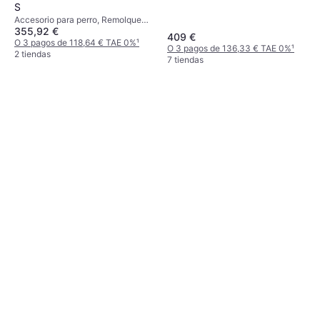
S
Accesorio para perro, Remolque
355,92 €
para bicicleta para perros
409 €
O 3 pagos de 118,64 € TAE 0%
¹
O 3 pagos de 136,33 € TAE 0%
¹
2 tiendas
7 tiendas