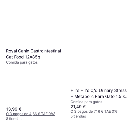
Royal Canin Gastrointestinal
Cat Food 12x85g
Comida para gatos
Hill's Hill's C/d Urinary Stress
+ Metabolic Para Gato 1.5 kg
Comida para gatos
1.5kg
21,49 €
13,99 €
O 3 pagos de 7,16 € TAE 0%
¹
O 3 pagos de 4,66 € TAE 0%
¹
5 tiendas
8 tiendas