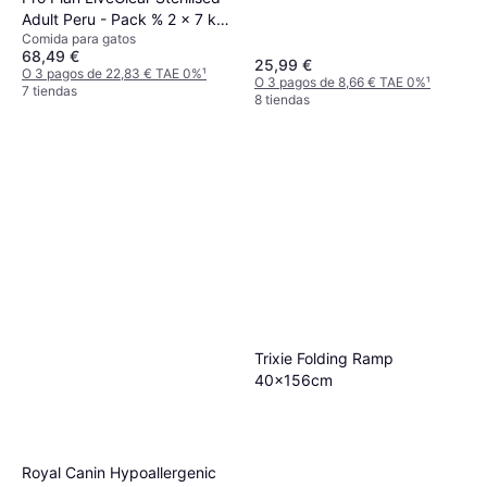
Adult Peru - Pack % 2 x 7 kg
Comida para gatos
7kg
68,49 €
25,99 €
O 3 pagos de 22,83 € TAE 0%
¹
O 3 pagos de 8,66 € TAE 0%
¹
7 tiendas
8 tiendas
Trixie Folding Ramp
40x156cm
Royal Canin Hypoallergenic