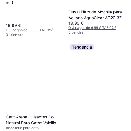
mL)
Fluval Filtro de Mochila para
Acuario AquaClear AC20 379
19,99 €
lph
19,99 €
O 3 pagos de 6,66 € TAE 0%
¹
O 3 pagos de 6,66 € TAE 0%
¹
5 tiendas
9+ tiendas
Tendencia
Catit Arena Guisantes Go
Natural Para Gatos Vainilla
Accesorio para gato
5.6 kg