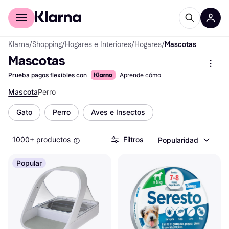
Comprar con Klarna
Para empresas
Klarna
/
Shopping
/
Hogares e Interiores
/
Hogares
/
Mascotas
Mascotas
Prueba pagos flexibles con
Aprende cómo
Mascota
Perro
Gato
Perro
Aves e Insectos
1000+ productos
Filtros
Popularidad
Popular