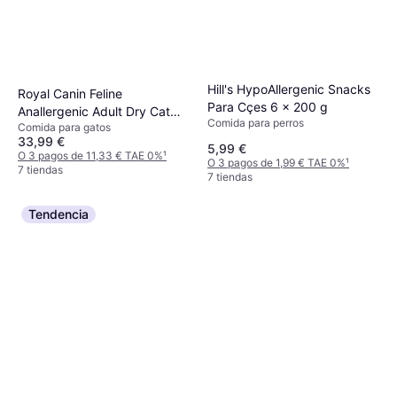
Hill's HypoAllergenic Snacks
Royal Canin Feline
Para Cçes 6 x 200 g
Anallergenic Adult Dry Cat
Comida para perros
Comida para gatos
Food 2kg
33,99 €
5,99 €
O 3 pagos de 11,33 € TAE 0%
¹
O 3 pagos de 1,99 € TAE 0%
¹
7 tiendas
7 tiendas
Tendencia