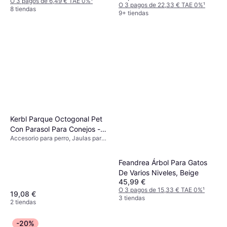
O 3 pagos de 6,49 € TAE 0%
¹
O 3 pagos de 22,33 € TAE 0%
¹
8 tiendas
9+ tiendas
Kerbl Parque Octogonal Pet
Con Parasol Para Conejos -
Accesorio para perro, Jaulas para
Suelo De Nailon
Roedores, Exterior
Feandrea Árbol Para Gatos
De Varios Niveles, Beige
45,99 €
O 3 pagos de 15,33 € TAE 0%
¹
19,08 €
3 tiendas
2 tiendas
-20%