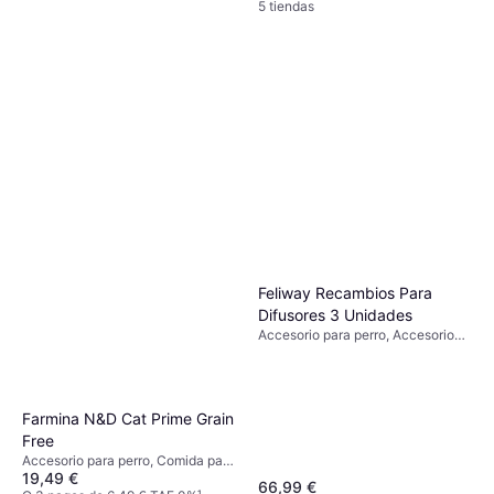
5 tiendas
VetNova Abelia Glycozoo 118
Ml
Accesorio para perro
21,89 €
O 3 pagos de 7,29 € TAE 0%
¹
6 tiendas
Feliway Recambios Para
Difusores 3 Unidades
Accesorio para perro, Accesorio
para gato
Farmina N&D Cat Prime Grain
Free
Accesorio para perro, Comida para
19,49 €
gatos
66,99 €