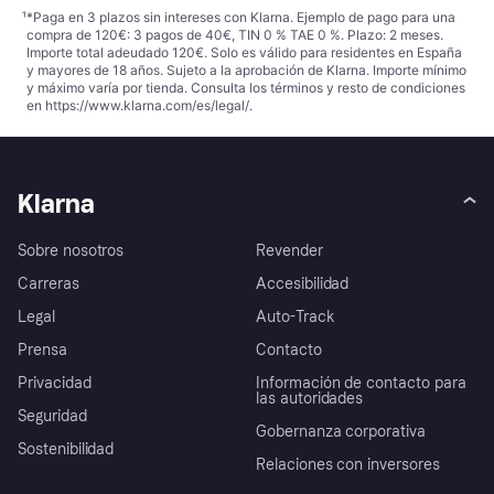
¹
*Paga en 3 plazos sin intereses con Klarna. Ejemplo de pago para una
compra de 120€: 3 pagos de 40€, TIN 0 % TAE 0 %. Plazo: 2 meses.
Importe total adeudado 120€. Solo es válido para residentes en España
y mayores de 18 años. Sujeto a la aprobación de Klarna. Importe mínimo
y máximo varía por tienda. Consulta los términos y resto de condiciones
en
https://www.klarna.com/es/legal/
.
Klarna
Sobre nosotros
Revender
Carreras
Accesibilidad
Legal
Auto-Track
Prensa
Contacto
Privacidad
Información de contacto para
las autoridades
Seguridad
Gobernanza corporativa
Sostenibilidad
Relaciones con inversores