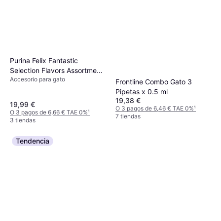
Purina Felix Fantastic
Selection Flavors Assortment
Accesorio para gato
Pack 44x85g
Frontline Combo Gato 3
Pipetas x 0.5 ml
19,38 €
19,99 €
O 3 pagos de 6,46 € TAE 0%
¹
O 3 pagos de 6,66 € TAE 0%
¹
7 tiendas
3 tiendas
Tendencia