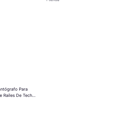
antógrafo Para
e Raíles De Techo
n