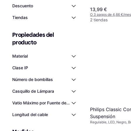
Descuento
13,99 €
O 3 pagos de 4,66 €/me
Tiendas
2 tiendas
Propiedades del 
producto
Material
Clase IP
Número de bombillas
Casquillo de Lámpara
Vatio Máximo por Fuente de Luz
Philips Classic Co
Longitud del cable
Suspensión
Regulable, LED, Negro, B
Metal, Vidrio, Clase IP: I