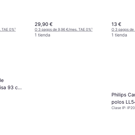
29,90 €
13 €
. TAE 0%
¹
O 3 pagos de 9,96 €/mes. TAE 0%
¹
O 3 pagos de
1 tienda
1 tienda
de
isa 93 cm
n
Philips Ca
polos LL
Clase IP: IP20
Suspensió