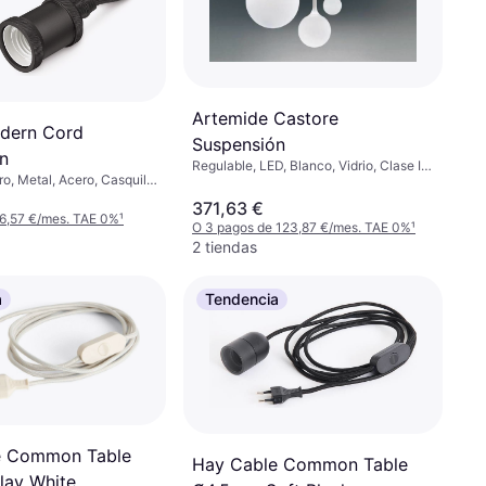
Artemide Castore
odern Cord
Suspensión
n
Regulable, LED, Blanco, Vidrio, Clase IP:
ro, Metal, Acero, Casquillo
IP20, Casquillo de Lámpara: E27
E27
371,63 €
 6,57 €/mes. TAE 0%
¹
O 3 pagos de 123,87 €/mes. TAE 0%
¹
2 tiendas
a
Tendencia
e Common Table
Hay Cable Common Table
lay White