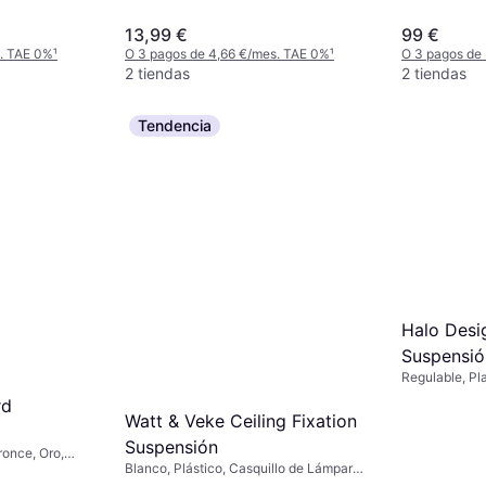
13,99 €
99 €
s. TAE 0%
¹
O 3 pagos de 4,66 €/mes. TAE 0%
¹
O 3 pagos de
2 tiendas
2 tiendas
Tendencia
Halo Desi
Suspensió
Regulable, Pla
Metal, Tela, C
rd
Watt & Veke Ceiling Fixation
Suspensión
ronce, Oro,
Blanco, Plástico, Casquillo de Lámpara:
P20, Casquillo
E27