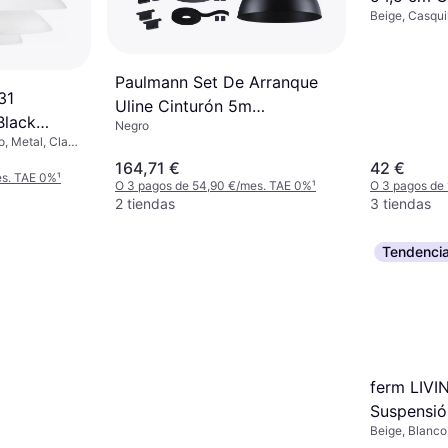
Beige, Casqui
Suspensió
Paulmann Set De Arranque
31
Uline Cinturón 5m
Black
Negro
Suspensión
o, Metal, Clase
ámpara: E27
164,71 €
42 €
es. TAE 0%
¹
O 3 pagos de 54,90 €/mes. TAE 0%
¹
O 3 pagos de
2 tiendas
3 tiendas
Tendenci
ferm LIVI
Suspensió
Beige, Blanco,
Casquillo de 