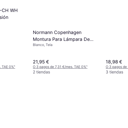
CB-CH WH
sión
Normann Copenhagen
Montura Para Lámpara De
Blanco, Tela
Techo Puff 2,5 m Blanco
Suspensión
21,95 €
18,98 €
s. TAE 0%
¹
O 3 pagos de 7,31 €/mes. TAE 0%
¹
O 3 pagos de
2 tiendas
3 tiendas