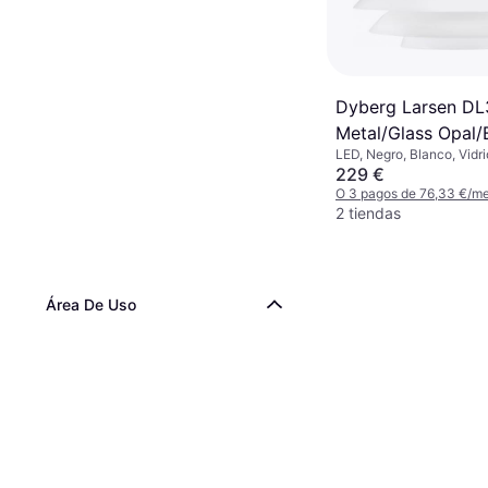
Dyberg Larsen DL
Metal/Glass Opal/
LED, Negro, Blanco, Vidri
Suspensión
IP: IP20, Casquillo de L
229 €
O 3 pagos de 76,33 €/m
2 tiendas
Área De Uso