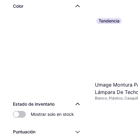
Color
Tendencia
Umage Montura P
Lámpara De Techo
Blanco, Plástico, Casqui
Blanco Suspensió
E27
Estado de inventario
Mostrar solo en stock
Puntuación