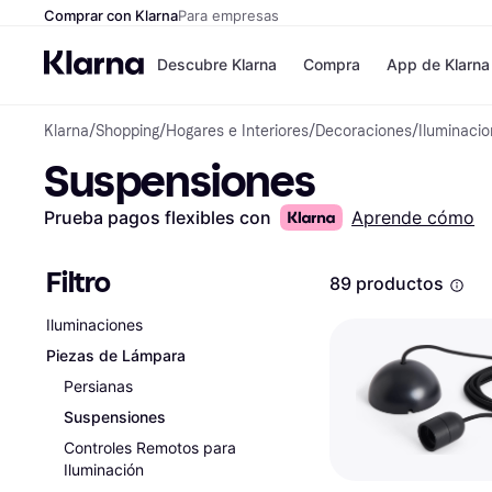
Comprar con Klarna
Para empresas
Descubre Klarna
Compra
App de Klarna
Klarna
/
Shopping
/
Hogares e Interiores
/
Decoraciones
/
Iluminaci
Formas de pag
Tiendas
Suspensiones
Formas de pago
MediaMarkt
Paga ahora
Shein
Paga en 3 plazos
Zalando Priv
Prueba pagos flexibles con
Aprende cómo
Paga en 30 días
Zara
Financiación
JD Sports
Klarna en Apple 
Filtro
89 productos
Iluminaciones
Directorio de tie
Piezas de Lámpara
Persianas
Suspensiones
Controles Remotos para
Iluminación