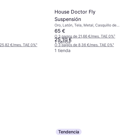
House Doctor Fly
Suspensión
Oro, Latón, Tela, Metal, Casquillo de
Lámpara: E27
65 €
O 3 pagos de 21,66 €/mes. TAE 0%
¹
25,10 €
1 tienda
 25,82 €/mes. TAE 0%
¹
O 3 pagos de 8,36 €/mes. TAE 0%
¹
1 tienda
Tendencia