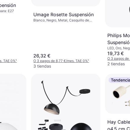
ensión
para: E27
Umage Rosette Suspensión
Blanco, Negro, Metal, Casquillo de
Lámpara: E27
Philips M
Suspensió
LED, Oro, Neg
de Lámpara: 
19,73 €
26,32 €
O 3 pagos de
s. TAE 0%
¹
O 3 pagos de 8,77 €/mes. TAE 0%
¹
2 tiendas
3 tiendas
Tendenci
Hay Cabl
o4,5 cm C