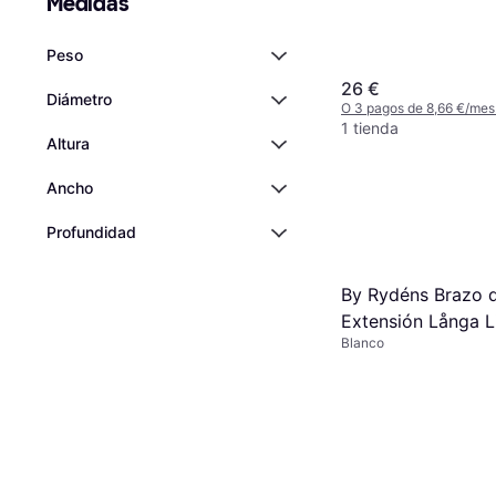
Medidas
de Lámpara: E27
Peso
26 €
Diámetro
O 3 pagos de 8,66 €/mes
1 tienda
Altura
Ancho
Profundidad
By Rydéns Brazo 
Extensión Långa L
Blanco
Blanco Suspensió