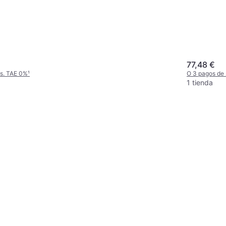
77,48 €
es. TAE 0%
¹
O 3 pagos de
1 tienda
vidaXL Portalámparas 2 Uds
Bronce Rojo E27 Suspensión