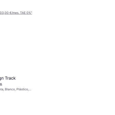
 33,00 €/mes. TAE 0%
¹
gn Track
n
ta, Blanco, Plástico,
lase IP: IP20
ferm LIVING Kabelset Zum
Aufhängen E27 400 cm Dark