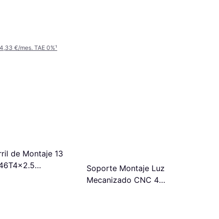
Blanco, Beige, Tela, Clase IP: IP20
Cashmere Suspensión
26,22 €
O 3 pagos de 8,74 €/mes. TAE 0%
¹
2 tiendas
 4,33 €/mes. TAE 0%
¹
rril de Montaje 13
546T4x2.5
Soporte Montaje Luz
n
Mecanizado CNC 4
Superficies Suspensión