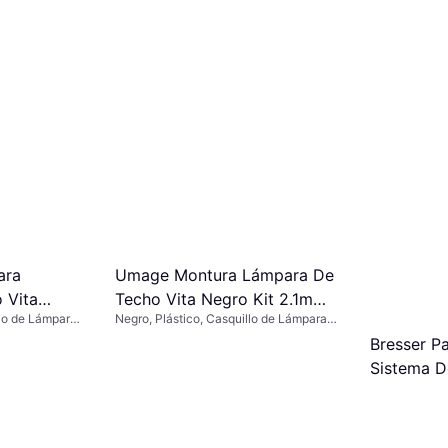
Umage Montura Lámpara De
ara
Techo Vita Negro Kit 2.1m
 Vita
Negro, Plástico, Casquillo de Lámpara:
llo de Lámpara:
Black Suspensión
n
E27
Bresser P
Sistema D
Suspensió