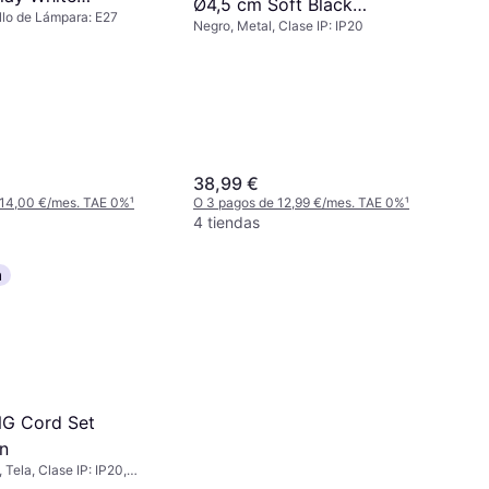
Ø4,5 cm Soft Black
llo de Lámpara: E27
n
Negro, Metal, Clase IP: IP20
Suspensión
38,99 €
 14,00 €/mes. TAE 0%
¹
O 3 pagos de 12,99 €/mes. TAE 0%
¹
4 tiendas
a
NG Cord Set
n
 Tela, Clase IP: IP20,
Lámpara: E27