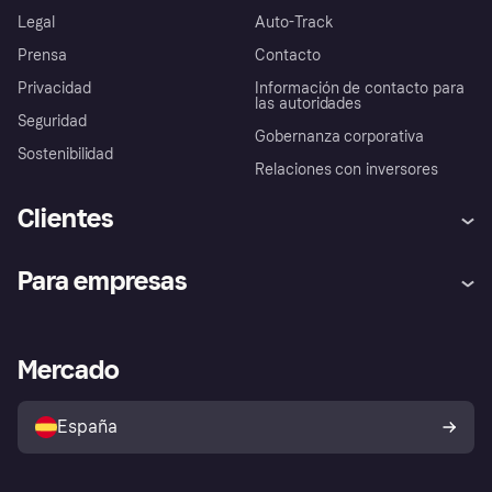
Legal
Auto-Track
Prensa
Contacto
Privacidad
Información de contacto para
las autoridades
Seguridad
Gobernanza corporativa
Sostenibilidad
Relaciones con inversores
Clientes
Ayuda
Promesa de protección contra
Para empresas
el fraude
Inicio de sesión
Nuestra promesa
Asistencia al comerciante
Portal de desarrolladores
Klarna app
Bienestar financiero
Acceso empresas
Estado operativo
Mercado
Directorio de tiendas
Configuración de privacidad
Vende con Klarna
Plataformas y socios
Política de protección al
comprador de Klarna
Tu derecho de desistimiento
España
Reclamaciones