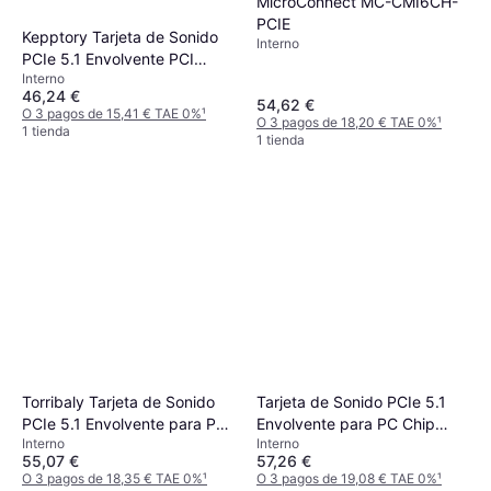
MicroConnect MC-CMI6CH-
PCIE
Kepptory Tarjeta de Sonido
Interno
PCIe 5.1 Envolvente PCI
Interno
Express
46,24 €
54,62 €
O 3 pagos de 15,41 € TAE 0%
¹
O 3 pagos de 18,20 € TAE 0%
¹
1 tienda
1 tienda
Torribaly Tarjeta de Sonido
Tarjeta de Sonido PCIe 5.1
PCIe 5.1 Envolvente para PC
Envolvente para PC Chip
Interno
Interno
Chip CMI8738
CMI8738
55,07 €
57,26 €
O 3 pagos de 18,35 € TAE 0%
¹
O 3 pagos de 19,08 € TAE 0%
¹