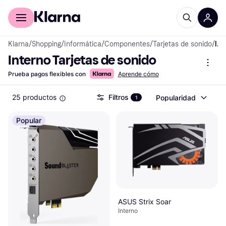
Comprar con Klarna
Para empresas
Klarna
/
Shopping
/
Informática
/
Componentes
/
Tarjetas de sonido
/
Interno Tarjetas de sonido
Interno Tarjetas de sonido
Prueba pagos flexibles con
Aprende cómo
25 productos
Filtros
Popularidad
1
Popular
ASUS Strix Soar
Interno