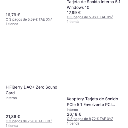
Tarjeta de Sonido Interna 5.1
Windows 10
17,89 €
16,79 €
O 3 pagos de 5,96 € TAE 0%
¹
O 3 pagos de 5,59 € TAE 0%
¹
1 tienda
1 tienda
HiFiBerry DAC+ Zero Sound
Card
Interno
Kepptory Tarjeta de Sonido
PCIe 5.1 Envolvente PCI
Interno
Express Audio Estéreo 3D
26,18 €
21,86 €
O 3 pagos de 8,72 € TAE 0%
¹
O 3 pagos de 7,28 € TAE 0%
¹
1 tienda
1 tienda