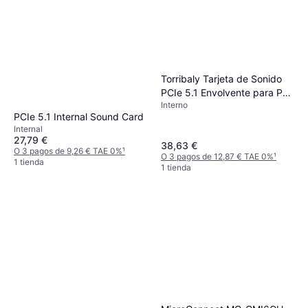
Torribaly Tarjeta de Sonido
PCIe 5.1 Envolvente para PC
Interno
Chip CMI8738
PCIe 5.1 Internal Sound Card
Internal
27,79 €
38,63 €
O 3 pagos de 9,26 € TAE 0%
¹
O 3 pagos de 12,87 € TAE 0%
¹
1 tienda
1 tienda