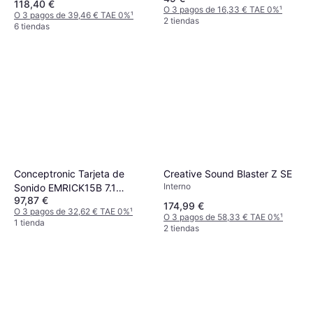
118,40 €
O 3 pagos de 16,33 € TAE 0%
¹
O 3 pagos de 39,46 € TAE 0%
¹
2 tiendas
6 tiendas
Creative Sound Blaster Z SE
Conceptronic Tarjeta de
Interno
Sonido EMRICK15B 7.1
97,87 €
Canales PCI-E
174,99 €
O 3 pagos de 32,62 € TAE 0%
¹
O 3 pagos de 58,33 € TAE 0%
¹
1 tienda
2 tiendas