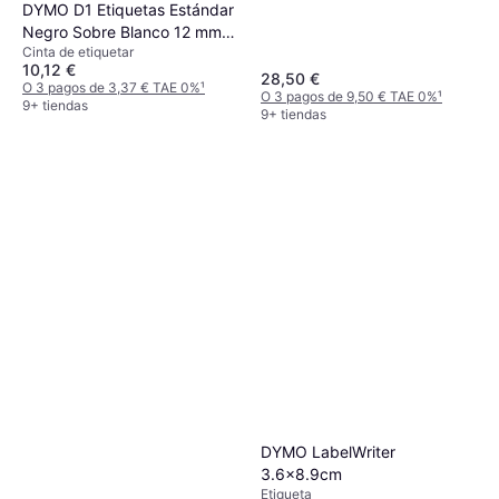
DYMO D1 Etiquetas Estándar
Negro Sobre Blanco 12 mm x
Cinta de etiquetar
7 m 1.2cmx7m
10,12 €
28,50 €
O 3 pagos de 3,37 € TAE 0%
¹
O 3 pagos de 9,50 € TAE 0%
¹
9+ tiendas
9+ tiendas
DYMO LabelWriter
3.6x8.9cm
Etiqueta