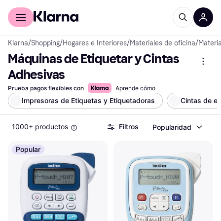
Comprar con Klarna
Para empresas
Klarna
/
Shopping
/
Hogares e Interiores
/
Materiales de oficina
/
Materia
Máquinas de Etiquetar y Cintas 
Adhesivas
Prueba pagos flexibles con
Aprende cómo
Impresoras de Etiquetas y Etiquetadoras
Cintas de et
1000+ productos
Filtros
Popularidad
Popular