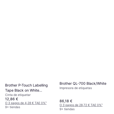
Brother QL-700 Black/White
Brother P-Touch Labelling
Impresora de etiquetas
Tape Black on White
Cinta de etiquetar
1.2cmx8m
12,86 €
86,18 €
O 3 pagos de 4,28 € TAE 0%
¹
O 3 pagos de 28,72 € TAE 0%
¹
9+ tiendas
9+ tiendas