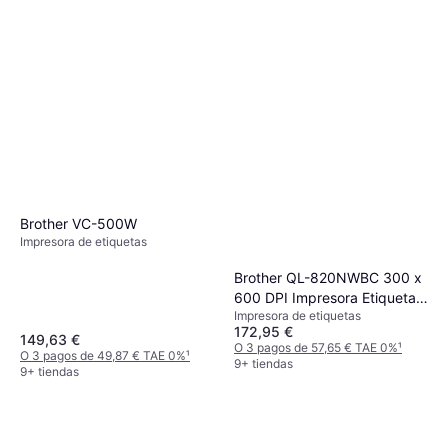
Brother VC-500W
Impresora de etiquetas
Brother QL-820NWBC 300 x
600 DPI Impresora Etiquetas
Impresora de etiquetas
Wifi
172,95 €
149,63 €
O 3 pagos de 57,65 € TAE 0%
¹
O 3 pagos de 49,87 € TAE 0%
¹
9+ tiendas
9+ tiendas