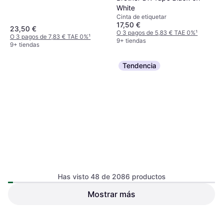
White
Cinta de etiquetar
17,50 €
23,50 €
O 3 pagos de 5,83 € TAE 0%
¹
O 3 pagos de 7,83 € TAE 0%
¹
9+ tiendas
9+ tiendas
Tendencia
Has visto 48 de 2086 productos
Brother DK Tape Black on
Mostrar más
Brother DK Tape Black on
White
White
Cinta de etiquetar
Cinta de etiquetar
10 €