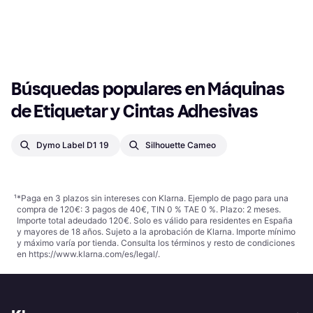
8 €
O 3 pagos de 3,33 € TAE 0%
¹
O 3 pagos de 2,66 € TAE 0%
¹
9+ tiendas
9+ tiendas
1
2
3
...
24
...
44
Búsquedas populares en Máquinas 
de Etiquetar y Cintas Adhesivas
Dymo Label D1 19
Silhouette Cameo
¹
*Paga en 3 plazos sin intereses con Klarna. Ejemplo de pago para una
compra de 120€: 3 pagos de 40€, TIN 0 % TAE 0 %. Plazo: 2 meses.
Importe total adeudado 120€. Solo es válido para residentes en España
y mayores de 18 años. Sujeto a la aprobación de Klarna. Importe mínimo
y máximo varía por tienda. Consulta los términos y resto de condiciones
en
https://www.klarna.com/es/legal/
.