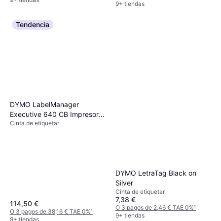
9+ tiendas
Tendencia
DYMO LabelManager
Executive 640 CB Impresora
Cinta de etiquetar
de Etiquetas D1
DYMO LetraTag Black on
Silver
Cinta de etiquetar
7,38 €
114,50 €
O 3 pagos de 2,46 € TAE 0%
¹
O 3 pagos de 38,16 € TAE 0%
¹
9+ tiendas
9+ tiendas