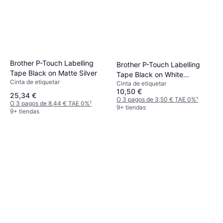
Brother P-Touch Labelling
Brother P-Touch Labelling
Tape Black on Matte Silver
Tape Black on White
Cinta de etiquetar
Cinta de etiquetar
0.9cmx8m
10,50 €
25,34 €
O 3 pagos de 3,50 € TAE 0%
¹
O 3 pagos de 8,44 € TAE 0%
¹
9+ tiendas
9+ tiendas