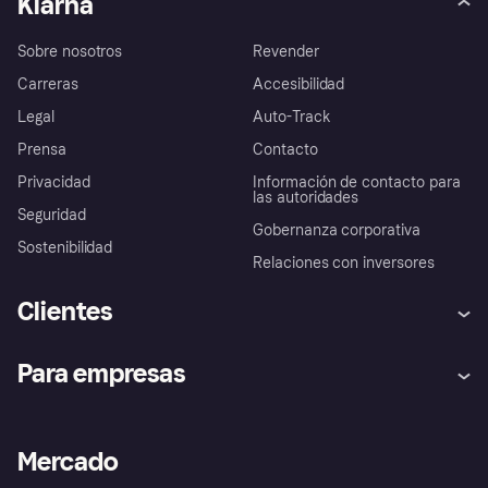
Klarna
Sobre nosotros
Revender
Carreras
Accesibilidad
Legal
Auto-Track
Prensa
Contacto
Privacidad
Información de contacto para
las autoridades
Seguridad
Gobernanza corporativa
Sostenibilidad
Relaciones con inversores
Clientes
Ayuda
Promesa de protección contra
Para empresas
el fraude
Inicio de sesión
Nuestra promesa
Asistencia al comerciante
Portal de desarrolladores
Klarna app
Bienestar financiero
Acceso empresas
Estado operativo
Mercado
Directorio de tiendas
Configuración de privacidad
Vende con Klarna
Plataformas y socios