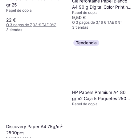
Clairefontaine Papel Blanco
gr 25
A4 90 g Digital Color Printing
Papel de copia
Papel de copia
- Paquete de 500 Hojas
9,50 €
22 €
O 3 pagos de 3,16 € TAE 0%
¹
O 3 pagos de 7,33 € TAE 0%
¹
3 tiendas
3 tiendas
Tendencia
HP Papers Premium A4 80
g/m2 Caja 5 Paquetes 2500
Papel de copia
Hojas 80g/m² 2500pcs
Discovery Paper A4 75g/m²
2500pcs