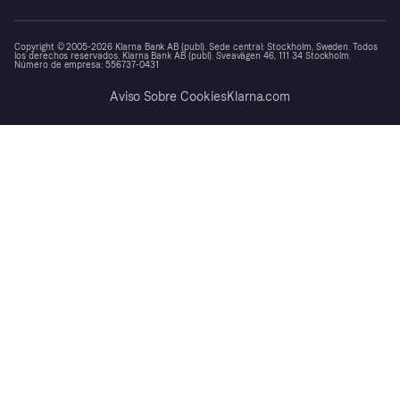
Copyright © 2005-2026 Klarna Bank AB (publ). Sede central: Stockholm, Sweden. Todos
los derechos reservados. Klarna Bank AB (publ). Sveavägen 46, 111 34 Stockholm.
Número de empresa: 556737-0431
Aviso Sobre Cookies
Klarna.com