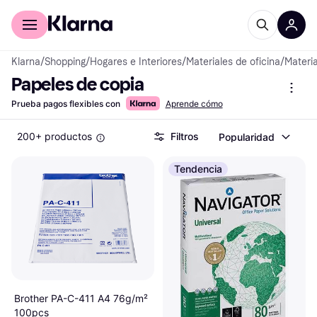
Comprar con Klarna
Para empresas
Klarna
/
Shopping
/
Hogares e Interiores
/
Materiales de oficina
/
Materia
Papeles de copia
Prueba pagos flexibles con
Aprende cómo
200+ productos
Filtros
Popularidad
Tendencia
Brother PA-C-411 A4 76g/m²
100pcs