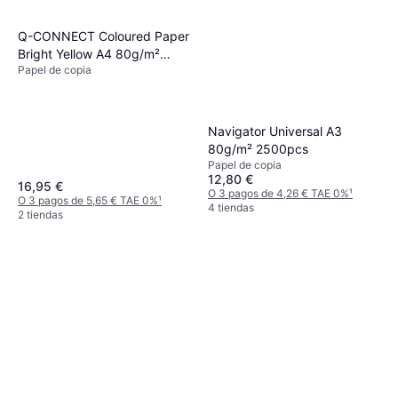
Q-CONNECT Coloured Paper
Bright Yellow A4 80g/m²
Papel de copia
500pcs
Navigator Universal A3
80g/m² 2500pcs
Papel de copia
12,80 €
16,95 €
O 3 pagos de 4,26 € TAE 0%
¹
O 3 pagos de 5,65 € TAE 0%
¹
4 tiendas
2 tiendas