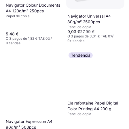
Navigator Colour Documents
A4 120g/m² 250pcs
Navigator Universal A4
Papel de copia
80g/m² 2500pcs
Papel de copia
9,03 €
27,99 €
5,48 €
O 3 pagos de 3,01 € TAE 0%
¹
O 3 pagos de 1,82 € TAE 0%
¹
9+ tiendas
8 tiendas
Tendencia
Clairefontaine Papel Digital
Color Printing A4 200 g
Papel de copia
Paquete de 250 hojas
Navigator Expression A4
90g/m² 500pcs