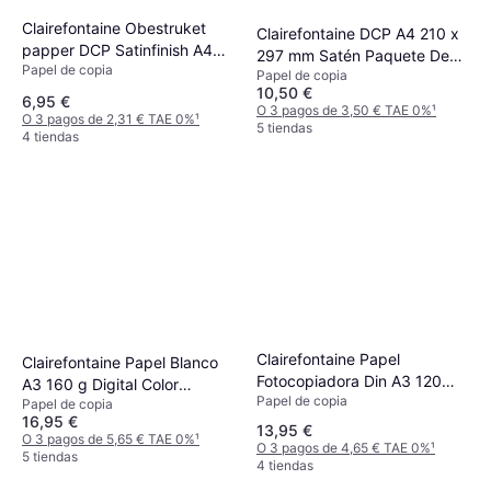
Clairefontaine Obestruket
Clairefontaine DCP A4 210 x
papper DCP Satinfinish A4
297 mm Satén Paquete De
Papel de copia
120g 250/FP
Papel de copia
500 Hojas
10,50 €
6,95 €
O 3 pagos de 3,50 € TAE 0%
¹
O 3 pagos de 2,31 € TAE 0%
¹
5 tiendas
4 tiendas
Clairefontaine Papel
Clairefontaine Papel Blanco
Fotocopiadora Din A3 120
A3 160 g Digital Color
Papel de copia
Gramos Paquete De 250
Papel de copia
Printing - Paquete de 250
16,95 €
Hojas
Hojas
13,95 €
O 3 pagos de 5,65 € TAE 0%
¹
O 3 pagos de 4,65 € TAE 0%
¹
5 tiendas
4 tiendas