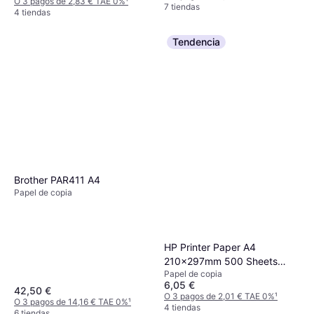
O 3 pagos de 2,83 € TAE 0%
¹
7 tiendas
4 tiendas
Tendencia
Brother PAR411 A4
Papel de copia
HP Printer Paper A4
210x297mm 500 Sheets
Papel de copia
80g/m² 500pcs
6,05 €
42,50 €
O 3 pagos de 2,01 € TAE 0%
¹
O 3 pagos de 14,16 € TAE 0%
¹
4 tiendas
6 tiendas