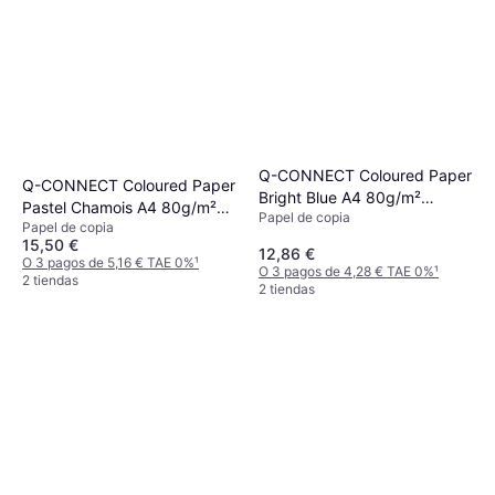
Q-CONNECT Coloured Paper
Q-CONNECT Coloured Paper
Bright Blue A4 80g/m²
Pastel Chamois A4 80g/m²
Papel de copia
500pcs
Papel de copia
500pcs
15,50 €
12,86 €
O 3 pagos de 5,16 € TAE 0%
¹
O 3 pagos de 4,28 € TAE 0%
¹
2 tiendas
2 tiendas