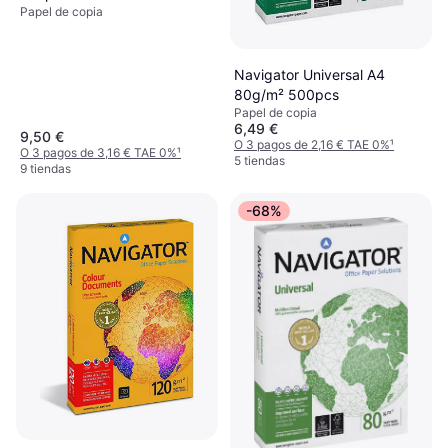
Papel de copia
Navigator Universal A4
80g/m² 500pcs
Papel de copia
6,49 €
9,50 €
O 3 pagos de 2,16 € TAE 0%
¹
O 3 pagos de 3,16 € TAE 0%
¹
5 tiendas
9 tiendas
-68%