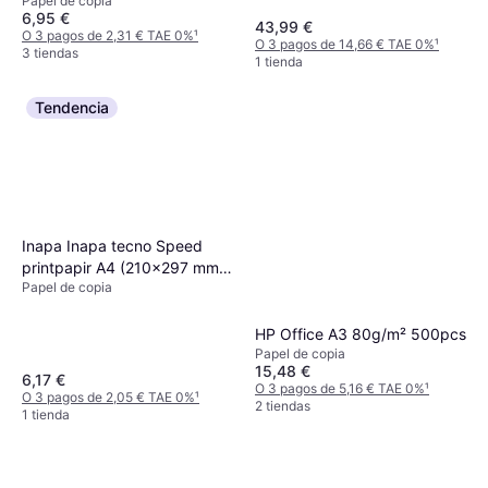
Papel de copia
6,95 €
43,99 €
O 3 pagos de 2,31 € TAE 0%
¹
O 3 pagos de 14,66 € TAE 0%
¹
3 tiendas
1 tienda
Tendencia
Inapa Inapa tecno Speed
printpapir A4 (210x297 mm)
Papel de copia
500 ark Hvid 80g/m²
500pcs
HP Office A3 80g/m² 500pcs
Papel de copia
15,48 €
6,17 €
O 3 pagos de 5,16 € TAE 0%
¹
O 3 pagos de 2,05 € TAE 0%
¹
2 tiendas
1 tienda