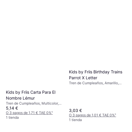
Kids by Friis Birthday Trains
Parrot X Letter
Tren de Cumpleaños, Amarillo,
Rojo, Multicolor, Animal
Kids by Friis Carta Para El
Nombre Lémur
Tren de Cumpleaños, Multicolor,
5,14 €
Animal
3,03 €
O 3 pagos de 1,71 € TAE 0%
¹
O 3 pagos de 1,01 € TAE 0%
¹
1 tienda
1 tienda