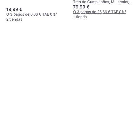
Tren de Cumpleaños, Multicolor,
79,99 €
Animal
19,99 €
O 3 pagos de 26,66 € TAE 0%
¹
O 3 pagos de 6,66 € TAE 0%
¹
1 tienda
2 tiendas