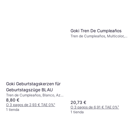
Goki Tren De Cumpleaños
Tren de Cumpleaños, Multicolor,
Natural
Goki Geburtstagskerzen für
Geburtstagszüge BLAU
Tren de Cumpleaños, Blanco, Azul,
8,80 €
10pcs
20,73 €
O 3 pagos de 2,93 € TAE 0%
¹
O 3 pagos de 6,91 € TAE 0%
¹
1 tienda
1 tienda