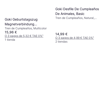
Goki Desfile De Cumpleaños
De Animales, Basic
Tren de Cumpleaños, Natural,
Goki Geburtstagszug
Multicolor, 1pcs, Animal, Números
Magnetverbindung
Tren de Cumpleaños, Multicolor
Mehrfarbig
15,96 €
14,99 €
O 3 pagos de 5,32 € TAE 0%
¹
O 3 pagos de 4,99 € TAE 0%
¹
1 tienda
2 tiendas