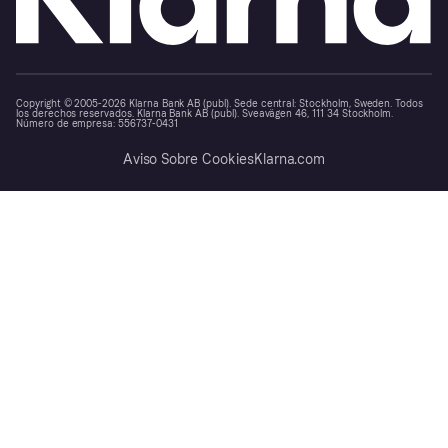
Copyright © 2005-2026 Klarna Bank AB (publ). Sede central: Stockholm, Sweden. Todos
los derechos reservados. Klarna Bank AB (publ). Sveavägen 46, 111 34 Stockholm.
Número de empresa: 556737-0431
Aviso Sobre Cookies
Klarna.com