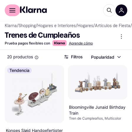
Comprar con Klarna
Para empresas
Klarna
/
Shopping
/
Hogares e Interiores
/
Hogares
/
Artículos de Fiesta
/
Trenes de Cumpleaños
Prueba pagos flexibles con
Aprende cómo
20 productos
Filtros
Popularidad
Tendencia
Bloomingville Junaid Birthday
Train
Tren de Cumpleaños, Multicolor
Konges Sløjd Handgefertigter