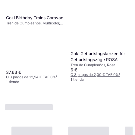
Goki Birthday Trains Caravan
Tren de Cumpleaños, Multicolor,
Números, Animal
Goki Geburtstagskerzen für
Geburtstagszüge ROSA
Tren de Cumpleaños, Rosa,
6 €
Blanco, 10pcs, Baby Shower
37,63 €
O 3 pagos de 2,00 € TAE 0%
¹
O 3 pagos de 12,54 € TAE 0%
¹
1 tienda
1 tienda