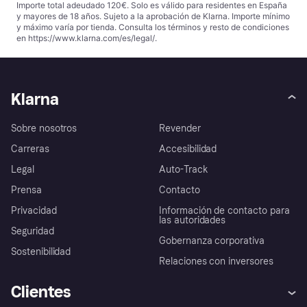
Importe total adeudado 120€. Solo es válido para residentes en España
y mayores de 18 años. Sujeto a la aprobación de Klarna. Importe mínimo
y máximo varía por tienda. Consulta los términos y resto de condiciones
en
https://www.klarna.com/es/legal/
.
Klarna
Sobre nosotros
Revender
Carreras
Accesibilidad
Legal
Auto-Track
Prensa
Contacto
Privacidad
Información de contacto para
las autoridades
Seguridad
Gobernanza corporativa
Sostenibilidad
Relaciones con inversores
Clientes