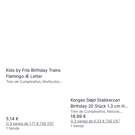
Kids by Friis Birthday Trains
Flamingo Æ Letter
Tren de Cumpleaños, Multicolor,
Tropical
Konges Sløjd Stabkerzen
Birthday 20 Stück 1.3 cm H
Tren de Cumpleaños, Natural,
13 cm
18,99 €
20pcs
5,14 €
O 3 pagos de 6,33 € TAE 0%
¹
O 3 pagos de 1,71 € TAE 0%
¹
1 tienda
1 tienda