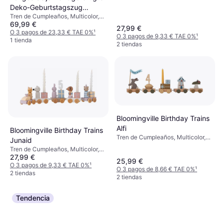
Deko-Geburtstagszug
Tren de Cumpleaños, Multicolor,
Ballerina H12 x L69 cm
69,99 €
Animal
27,99 €
O 3 pagos de 23,33 € TAE 0%
¹
O 3 pagos de 9,33 € TAE 0%
¹
1 tienda
2 tiendas
Bloomingville Birthday Trains
Alfi
Bloomingville Birthday Trains
Tren de Cumpleaños, Multicolor,
Junaid
Animal
Tren de Cumpleaños, Multicolor,
27,99 €
Animal, Pastel, Números, Baby
25,99 €
Shower
O 3 pagos de 9,33 € TAE 0%
¹
O 3 pagos de 8,66 € TAE 0%
¹
2 tiendas
2 tiendas
Tendencia