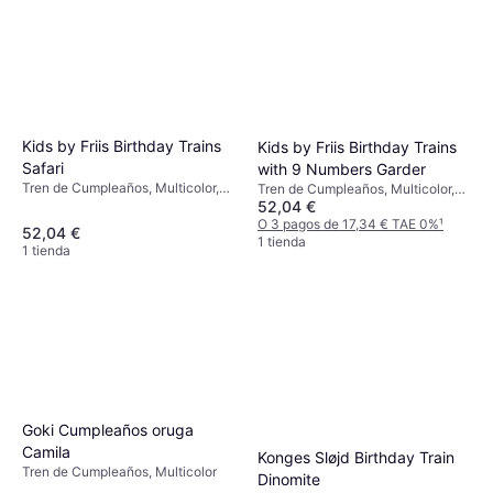
Kids by Friis Birthday Trains
Kids by Friis Birthday Trains
Safari
with 9 Numbers Garder
Tren de Cumpleaños, Multicolor,
Tren de Cumpleaños, Multicolor,
Números, Animal, Banderas
52,04 €
Animal, Banderas, Números, Mar
O 3 pagos de 17,34 € TAE 0%
¹
52,04 €
1 tienda
1 tienda
Goki Cumpleaños oruga
Camila
Konges Sløjd Birthday Train
Tren de Cumpleaños, Multicolor
Dinomite