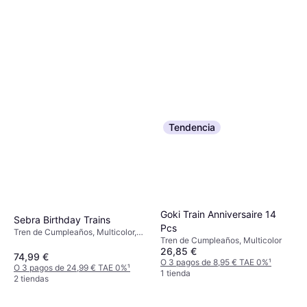
Tendencia
Goki Train Anniversaire 14
Sebra Birthday Trains
Pcs
Tren de Cumpleaños, Multicolor,
Tren de Cumpleaños, Multicolor
Números, Animal
26,85 €
74,99 €
O 3 pagos de 8,95 € TAE 0%
¹
O 3 pagos de 24,99 € TAE 0%
¹
1 tienda
2 tiendas