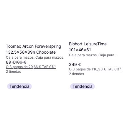
Biohort LeisureTime
Toomax Arcon Foreverspring
101x46x61
132.5x58x89h Chocolate
Caja para mazos, Caja para
Caja para mazos, Caja para mazos
mazos, 195L
89 €
109 €
349 €
O 3 pagos de 29,66 € TAE 0%
¹
O 3 pagos de 116,33 € TAE 0%
¹
2 tiendas
2 tiendas
Tendencia
Tendencia