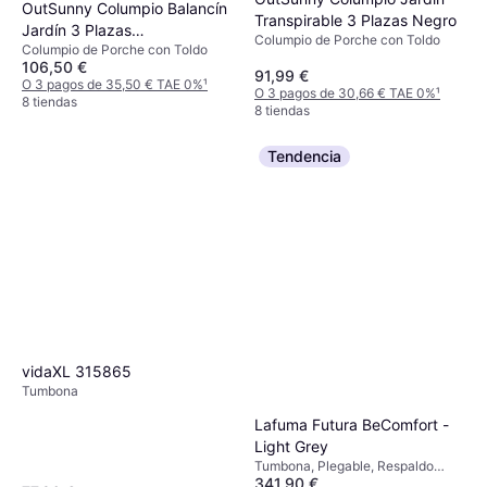
OutSunny Columpio Balancín
Transpirable 3 Plazas Negro
Jardín 3 Plazas
Columpio de Porche con Toldo
Columpio de Porche con Toldo
175x118x159 cm
106,50 €
91,99 €
O 3 pagos de 35,50 € TAE 0%
¹
O 3 pagos de 30,66 € TAE 0%
¹
8 tiendas
8 tiendas
Tendencia
vidaXL 315865
Tumbona
Lafuma Futura BeComfort -
Light Grey
Tumbona, Plegable, Respaldo
341,90 €
Ajustable, Cojín de asiento