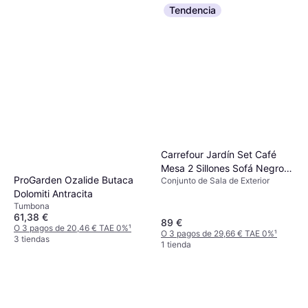
Tendencia
Carrefour Jardín Set Café
Mesa 2 Sillones Sofá Negro
ProGarden Ozalide Butaca
Conjunto de Sala de Exterior
Conjunto de Sala de Exterior
Dolomiti Antracita
Tumbona
61,38 €
89 €
O 3 pagos de 20,46 € TAE 0%
¹
O 3 pagos de 29,66 € TAE 0%
¹
3 tiendas
1 tienda