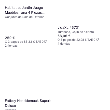
Habitat et Jardin Juego
Muebles Ilana 4 Piezas
Conjunto de Sala de Exterior
Mimbre Negro Conjunto de
Sala de Exterior
vidaXL 45701
Tumbona, Cojín de asiento
68,96 €
250 €
O 3 pagos de 22,98 € TAE 0%
¹
O 3 pagos de 83,33 € TAE 0%
¹
4 tiendas
2 tiendas
Fatboy Headdemock Superb
Deluxe
Hamaca