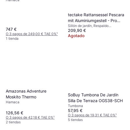
tectake Rattansessel Pescara
mit Aluminiumgestell - Pro
Sillón de jardín, Respaldo
Stück Sillón de jardín
747 €
209,90 €
Ajustable, Cojín de asiento
O 3 pagos de 249,00 € TAE 0%
¹
Agotado
1 tienda
Amazonas Adventure
SoBuy Tumbona De Jardín
Moskito Thermo
Silla De Terraza OGS38-SCH
Hamaca
Tumbona
57,95 €
126,56 €
O 3 pagos de 19,31 € TAE 0%
¹
O 3 pagos de 42,18 € TAE 0%
¹
5 tiendas
2 tiendas