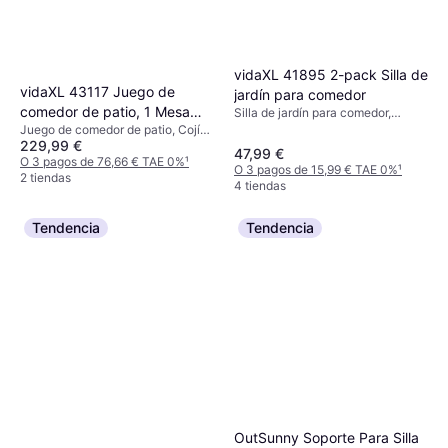
vidaXL 41895 2-pack Silla de
vidaXL 43117 Juego de
jardín para comedor
comedor de patio, 1 Mesa
Silla de jardín para comedor,
Plegable
Juego de comedor de patio, Cojín
incl. 8 Sillas
229,99 €
de asiento
47,99 €
O 3 pagos de 76,66 € TAE 0%
¹
O 3 pagos de 15,99 € TAE 0%
¹
2 tiendas
4 tiendas
Tendencia
Tendencia
OutSunny Soporte Para Silla