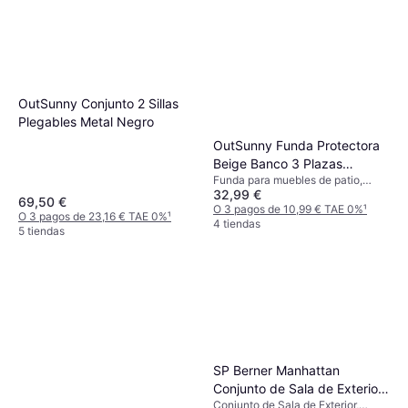
OutSunny Conjunto 2 Sillas
Plegables Metal Negro
OutSunny Funda Protectora
Beige Banco 3 Plazas
Funda para muebles de patio,
218x111x63 101 cm
32,99 €
Funda para muebles de patio
69,50 €
O 3 pagos de 10,99 € TAE 0%
¹
O 3 pagos de 23,16 € TAE 0%
¹
4 tiendas
5 tiendas
SP Berner Manhattan
Conjunto de Sala de Exterior,
Conjunto de Sala de Exterior,
1 Mesa incl. 1 Sillas & 1 Sofás