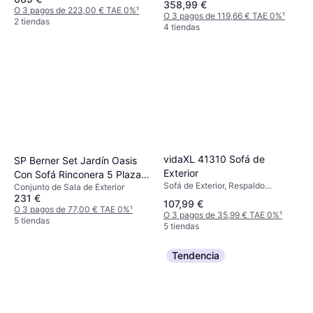
358,99 €
O 3 pagos de 223,00 € TAE 0%
¹
O 3 pagos de 119,66 € TAE 0%
¹
2 tiendas
4 tiendas
vidaXL 41310 Sofá de
SP Berner Set Jardín Oasis
Exterior
Con Sofá Rinconera 5 Plazas
Sofá de Exterior, Respaldo
Conjunto de Sala de Exterior
Y Mesa De Centro - 72 cm
Ajustable, Cojín de asiento
231 €
Conjunto de Sala de Exterior
107,99 €
O 3 pagos de 77,00 € TAE 0%
¹
O 3 pagos de 35,99 € TAE 0%
¹
5 tiendas
5 tiendas
Tendencia