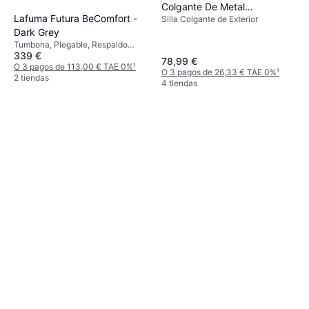
Colgante De Metal
Lafuma Futura BeComfort -
Silla Colgante de Exterior
109x109x210 Cm
Dark Grey
Tumbona, Plegable, Respaldo
339 €
Ajustable, Cojín de asiento
78,99 €
O 3 pagos de 113,00 € TAE 0%
¹
O 3 pagos de 26,33 € TAE 0%
¹
2 tiendas
4 tiendas