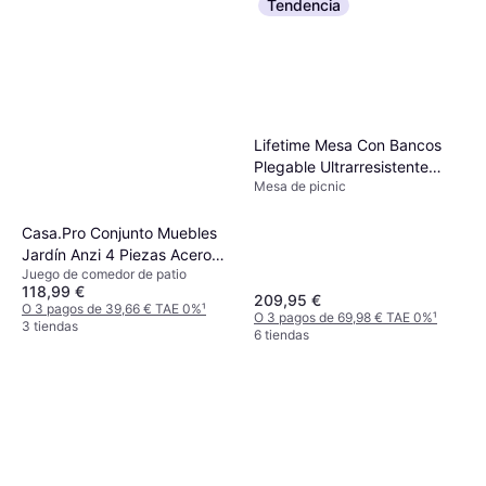
Tendencia
Lifetime Mesa Con Bancos
Plegable Ultrarresistente
Mesa de picnic
Marrón Uv100
Casa.Pro Conjunto Muebles
Jardín Anzi 4 Piezas Acero
Juego de comedor de patio
Vidrio Gris Juego de comedor
118,99 €
de patio
209,95 €
O 3 pagos de 39,66 € TAE 0%
¹
O 3 pagos de 69,98 € TAE 0%
¹
3 tiendas
6 tiendas