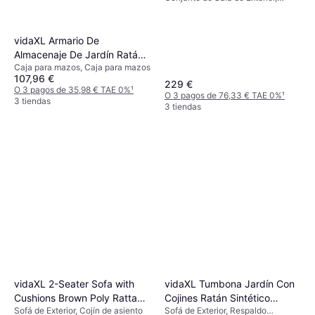
Reposapiés, Cojín de asiento,
Reposapiés, Cojín de respaldo
vidaXL Armario De
Almacenaje De Jardín Ratán
Caja para mazos, Caja para mazos
PE Negro 100x55.5x80 cm
107,96 €
229 €
O 3 pagos de 35,98 € TAE 0%
¹
O 3 pagos de 76,33 € TAE 0%
¹
3 tiendas
3 tiendas
vidaXL 2-Seater Sofa with
vidaXL Tumbona Jardín Con
Cushions Brown Poly Rattan -
Cojines Ratán Sintético
Sofá de Exterior, Cojín de asiento
Sofá de Exterior, Respaldo
Marrón Sofá de Exterior
Negro Sofá de Exterior