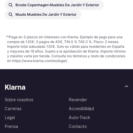
Broste Copenhagen Muebles De Jardín Y Exterior
Muuto Muebles De Jardín Y Exterior
¹
*Paga en 3 plazos sin intereses con Klarna. Ejemplo de pago para una
compra de 120€: 3 pagos de 40€, TIN 0 % TAE 0 %. Plazo: 2 meses.
Importe total adeudado 120€. Solo es válido para residentes en España
y mayores de 18 años. Sujeto a la aprobación de Klarna. Importe mínimo
y máximo varía por tienda. Consulta los términos y resto de condiciones
en
https://www.klarna.com/es/legal/
.
Klarna
Sobre nosotros
Revender
Carreras
Accesibilidad
Legal
Auto-Track
Prensa
Contacto