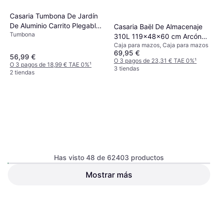
Casaria Tumbona De Jardín
De Aluminio Carrito Plegable
Casaria Baël De Almacenaje
Tumbona
2 Ruedas 150x52 cm Parasol
310L 119x48x60 cm Arcón
Ajustable Cojin Naranja
Caja para mazos, Caja para mazos
Exterior
69,95 €
56,99 €
O 3 pagos de 23,31 € TAE 0%
¹
O 3 pagos de 18,99 € TAE 0%
¹
3 tiendas
2 tiendas
Has visto 48 de 62403 productos
vidaXL 310147
Mostrar más
Tumbona, Respaldo Ajustable,
Home Deluxe Descanso
Cojín de asiento
Columpio de Porche con Toldo,
629 €
Toldo para Sombrilla, Cojín de
149,96 €
respaldo, Cojín de asiento
O 3 pagos de 209,66 € TAE 0%
¹
O 3 pagos de 49,98 € TAE 0%
¹
3 tiendas