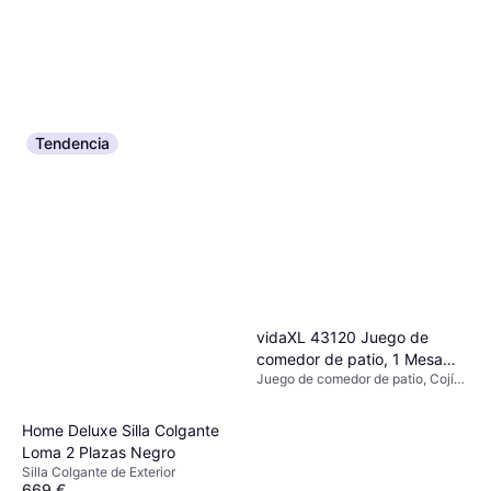
Tendencia
vidaXL 43120 Juego de
comedor de patio, 1 Mesa
Juego de comedor de patio, Cojín
incl. 6 Sillas
de asiento
Home Deluxe Silla Colgante
Loma 2 Plazas Negro
Silla Colgante de Exterior
669 €