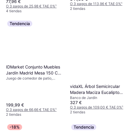
77,96 €
O 3 pagos de 113,96 € TAE 0%
¹
O 3 pagos de 25,98 € TAE 0%
¹
2 tiendas
4 tiendas
Tendencia
IDMarket Conjunto Muebles
Jardín Madrid Mesa 150 Cm
Juego de comedor de patio,
Y 6 Sillas Apilables Gris
Apilable
Antracita Juego de comedor
vidaXL Árbol Semicircular
de patio, 1 Mesa incl. 6 Sillas
Madera Maciza Eucalipto
Banco de Jardín
Ø208 cm Marrón Banco de
327 €
Jardín
199,99 €
O 3 pagos de 109,00 € TAE 0%
¹
O 3 pagos de 66,66 € TAE 0%
¹
2 tiendas
2 tiendas
-18%
Tendencia