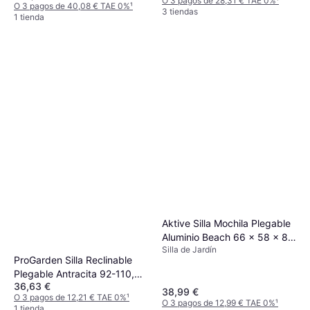
O 3 pagos de 28,31 € TAE 0%
¹
O 3 pagos de 40,08 € TAE 0%
¹
3 tiendas
1 tienda
Aktive Silla Mochila Plegable
Aluminio Beach 66 x 58 x 80
Silla de Jardín
cm Máx. 100 kg Azul
ProGarden Silla Reclinable
Plegable Antracita 92-110,5
36,63 €
x 58,5 x 95 cm
38,99 €
O 3 pagos de 12,21 € TAE 0%
¹
O 3 pagos de 12,99 € TAE 0%
¹
1 tienda