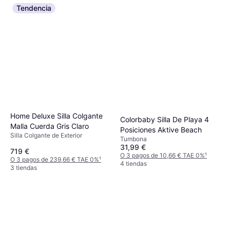
Tendencia
Home Deluxe Silla Colgante
Colorbaby Silla De Playa 4
Malla Cuerda Gris Claro
Posiciones Aktive Beach
Silla Colgante de Exterior
Tumbona
31,99 €
719 €
O 3 pagos de 10,66 € TAE 0%
¹
O 3 pagos de 239,66 € TAE 0%
¹
4 tiendas
3 tiendas