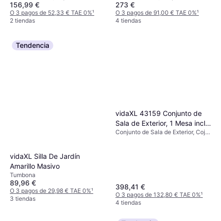
156,99 €
273 €
Ajustable, Cojín de asiento
O 3 pagos de 52,33 € TAE 0%
¹
O 3 pagos de 91,00 € TAE 0%
¹
2 tiendas
4 tiendas
Tendencia
vidaXL 43159 Conjunto de
Sala de Exterior, 1 Mesa incl.
Conjunto de Sala de Exterior, Cojín
2 Sillas & 1 Sofás
de asiento
vidaXL Silla De Jardín
Amarillo Masivo
Tumbona
89,96 €
398,41 €
O 3 pagos de 29,98 € TAE 0%
¹
O 3 pagos de 132,80 € TAE 0%
¹
3 tiendas
4 tiendas