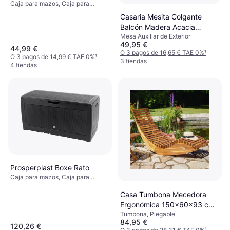
Caja para mazos, Caja para
mazos, 280L
Casaria Mesita Colgante
Balcón Madera Acacia
Mesa Auxiliar de Exterior
65x45x87 cm Mesa Auxiliar
49,95 €
de Exterior
44,99 €
O 3 pagos de 16,65 € TAE 0%
¹
O 3 pagos de 14,99 € TAE 0%
¹
3 tiendas
4 tiendas
Prosperplast Boxe Rato
Caja para mazos, Caja para
mazos, 310L
Casa Tumbona Mecedora
Ergonómica 150x60x93 cm
Tumbona, Plegable
Plegable
84,95 €
120,26 €