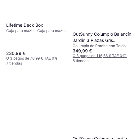
Lifetime Deck Box
Caja para mazos, Caja para mazos
OutSunny Columpio Balancín
Jardín 3 Plazas Gris
Columpio de Porche con Toldo
116x206x183 cm
349,99 €
230,99 €
O 3 pagos de 116,66 € TAE 0%
¹
O 3 pagos de 76,99 € TAE 0%
¹
8 tiendas
7 tiendas
OutSunny Columpio Jardín