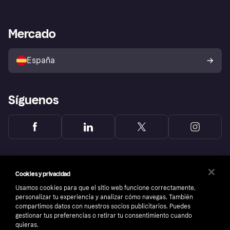
Inicio de sesión
Nuestra promesa
Asistencia al comerciante
Portal de desarrolladores
Klarna app
Bienestar financiero
Acceso empresas
Estado operativo
Mercado
Directorio de tiendas
Configuración de privacidad
Vende con Klarna
Plataformas y socios
Política de protección al
comprador de Klarna
Tu derecho de desistimiento
España
Reclamaciones
Síguenos
Cookies y privacidad
Usamos cookies para que el sitio web funcione correctamente,
personalizar tu experiencia y analizar cómo navegas. También
compartimos datos con nuestros socios publicitarios. Puedes
gestionar tus preferencias o retirar tu consentimiento cuando
quieras.