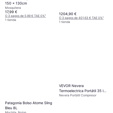
150 x 130cm
Mosquitera
17,99 €
1204,90 €
O 3 pagos de 5,99 € TAE 0%
¹
O 3 pagos de 401,63 € TAE 0%
¹
1 tienda
1 tienda
VEVOR Nevera
Termoelectrica Portátil 35 l
Nevera Portátil Compresor
Nevera de Viaje para Coche
Nevera Portátil Electrica de
Patagonia Bolso Atome Sling
Viaje para Coche Mini
Bleu 8L
Refrigerador para Coche
Mochila, Nylon