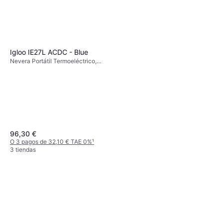
Igloo IE27L ACDC - Blue
Nevera Portátil Termoeléctrico,
12/230 V, Polipropileno, Plástico
96,30 €
O 3 pagos de 32,10 € TAE 0%
¹
3 tiendas
Hermes Arzneimittel GmbH
Anti Brumm Ultra Tropical