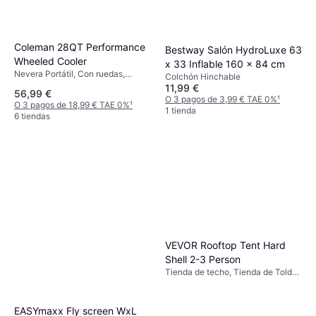
Coleman 28QT Performance
Bestway Salón HydroLuxe 63
Wheeled Cooler
x 33 Inflable 160 x 84 cm
Nevera Portátil, Con ruedas,
Colchón Hinchable
Polipropileno
11,99 €
56,99 €
O 3 pagos de 3,99 € TAE 0%
¹
O 3 pagos de 18,99 € TAE 0%
¹
1 tienda
6 tiendas
VEVOR Rooftop Tent Hard
Shell 2-3 Person
Tienda de techo, Tienda de Toldo,
Tienda 4 Estaciones
EASYmaxx Fly screen WxL