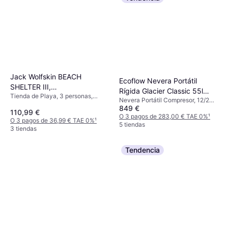
Jack Wolfskin BEACH
Ecoflow Nevera Portátil
SHELTER III,
Rígida Glacier Classic 55l
Tienda de Playa, 3 personas,
3008141_5154_OS, Tienda
Nevera Portátil Compresor, 12/24
Grey
Vestíbulo, Tienda 4 Estaciones,
de campaña
849 €
V, Con conexión USB incorporada,
110,99 €
Ventilación
Potencia 55W
O 3 pagos de 283,00 € TAE 0%
¹
O 3 pagos de 36,99 € TAE 0%
¹
5 tiendas
3 tiendas
Tendencia