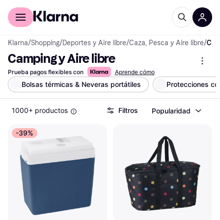
Comprar con Klarna
Para empresas
Klarna
/
Shopping
/
Deportes y Aire libre
/
Caza, Pesca y Aire libre
/
Camping y Aire libre
Camping y Aire libre
Prueba pagos flexibles con
Aprende cómo
Bolsas térmicas & Neveras portátiles
Protecciones co
1000+ productos
Filtros
Popularidad
-39%