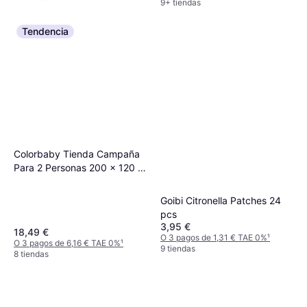
9+ tiendas
Tendencia
Colorbaby Tienda Campaña
Para 2 Personas 200 x 120 x
100 cm
Goibi Citronella Patches 24
pcs
3,95 €
18,49 €
O 3 pagos de 1,31 € TAE 0%
¹
O 3 pagos de 6,16 € TAE 0%
¹
9 tiendas
8 tiendas