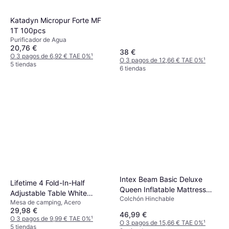
Katadyn Micropur Forte MF
1T 100pcs
Purificador de Agua
20,76 €
38 €
O 3 pagos de 6,92 € TAE 0%
¹
O 3 pagos de 12,66 € TAE 0%
¹
5 tiendas
6 tiendas
Intex Beam Basic Deluxe
Lifetime 4 Fold-In-Half
Queen Inflatable Mattress
Adjustable Table White
Colchón Hinchable
64136ND
Mesa de camping, Acero
Granite
29,98 €
46,99 €
O 3 pagos de 9,99 € TAE 0%
¹
O 3 pagos de 15,66 € TAE 0%
¹
5 tiendas