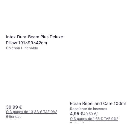
Intex Dura-Beam Plus Deluxe
Pillow 191x99x42cm
Colchón Hinchable
Ecran Repel and Care 100ml
39,99 €
Repelente de insectos
O 3 pagos de 13,33 € TAE 0%
¹
4,95 €
49,50 €/L
6 tiendas
O 3 pagos de 1,65 € TAE 0%
¹
9+ tiendas