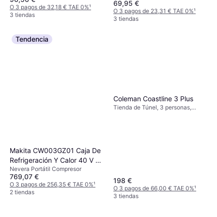
69,95 €
O 3 pagos de 32,18 € TAE 0%
¹
O 3 pagos de 23,31 € TAE 0%
¹
3 tiendas
3 tiendas
Tendencia
Coleman Coastline 3 Plus
Tienda de Túnel, 3 personas,
Vestíbulo, A prueba de viento,
Ventilación, Área de dormir
separada
Makita CW003GZ01 Caja De
Refrigeración Y Calor 40 V 7
Nevera Portátil Compresor
L
769,07 €
198 €
O 3 pagos de 256,35 € TAE 0%
¹
O 3 pagos de 66,00 € TAE 0%
¹
2 tiendas
3 tiendas