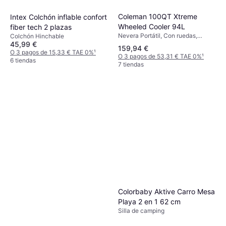
Repelente de insectos
Spray
31,10 €
Coleman 100QT Xtreme
Intex Colchón inflable confort
207,33 €/L
O 3 pagos de 10,36 € TAE 0%
¹
Wheeled Cooler 94L
fiber tech 2 plazas
1 tienda
Nevera Portátil, Con ruedas,
Colchón Hinchable
45,99 €
Polietileno
159,94 €
O 3 pagos de 15,33 € TAE 0%
¹
O 3 pagos de 53,31 € TAE 0%
¹
6 tiendas
7 tiendas
Colorbaby Aktive Carro Mesa
Playa 2 en 1 62 cm
Silla de camping