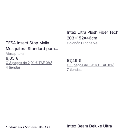
Intex Ultra Plush Fiber Tech
203x152x46cm
TESA Insect Stop Malla
Colchón Hinchable
Mosquitera Standard para
Mosquitera
Ventanas 55671-00021
6,05 €
57,49 €
O 3 pagos de 2,01 € TAE 0%
¹
O 3 pagos de 19,16 € TAE 0%
¹
4 tiendas
7 tiendas
Intex Beam Deluxe Ultra
Coleman Convoy 65 QT