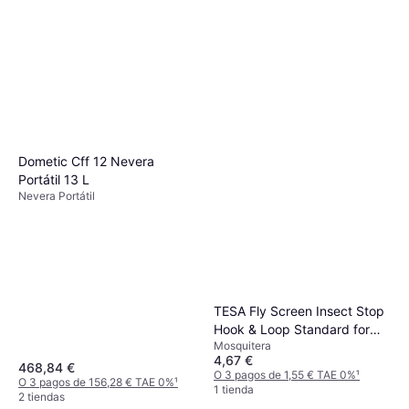
Dometic Cff 12 Nevera
Portátil 13 L
Nevera Portátil
TESA Fly Screen Insect Stop
Hook & Loop Standard for
Mosquitera
Windows 100cm x 100cm
4,67 €
468,84 €
O 3 pagos de 1,55 € TAE 0%
¹
O 3 pagos de 156,28 € TAE 0%
¹
1 tienda
2 tiendas