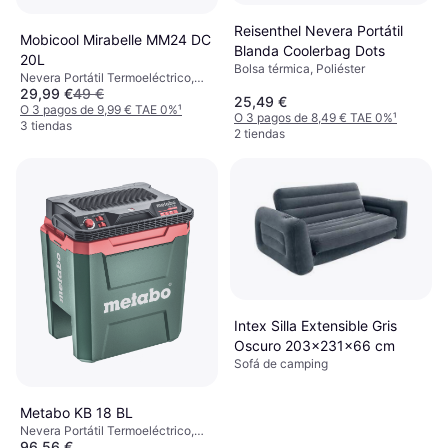
Reisenthel Nevera Portátil
Mobicool Mirabelle MM24 DC
Blanda Coolerbag Dots
20L
Bolsa térmica, Poliéster
Nevera Portátil Termoeléctrico,
29,99 €
49 €
Plástico
25,49 €
O 3 pagos de 9,99 € TAE 0%
¹
O 3 pagos de 8,49 € TAE 0%
¹
3 tiendas
2 tiendas
Intex Silla Extensible Gris
Oscuro 203x231x66 cm
Sofá de camping
Metabo KB 18 BL
Nevera Portátil Termoeléctrico,
96,56 €
Plástico