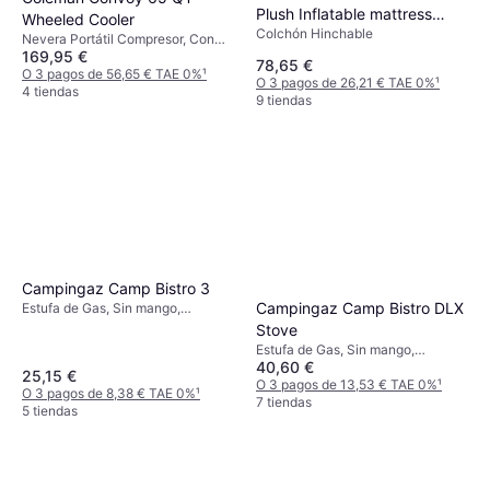
Plush Inflatable mattress
Wheeled Cooler
Colchón Hinchable
236x152x46cm
Nevera Portátil Compresor, Con
169,95 €
ruedas, Acero, TPU (Poliuretano
78,65 €
Termoplástico)
O 3 pagos de 56,65 € TAE 0%
¹
O 3 pagos de 26,21 € TAE 0%
¹
4 tiendas
9 tiendas
Campingaz Camp Bistro 3
Campingaz Camp Bistro DLX
Estufa de Gas, Sin mango,
Potencia 2200W, Acero
Stove
Estufa de Gas, Sin mango,
40,60 €
Potencia 2200W
25,15 €
O 3 pagos de 13,53 € TAE 0%
¹
O 3 pagos de 8,38 € TAE 0%
¹
7 tiendas
5 tiendas