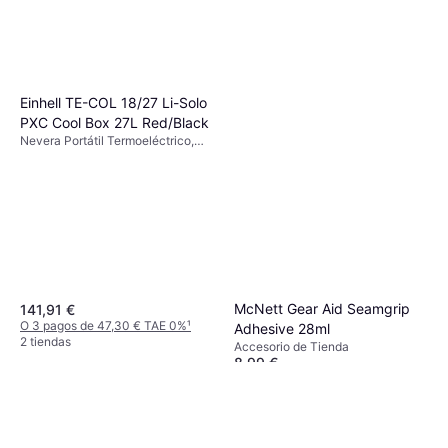
Einhell TE-COL 18/27 Li-Solo
PXC Cool Box 27L Red/Black
Nevera Portátil Termoeléctrico,
12/230 V, Compartimento
congelador, Plástico
McNett Gear Aid Seamgrip
141,91 €
O 3 pagos de 47,30 € TAE 0%
¹
Adhesive 28ml
2 tiendas
Accesorio de Tienda
8,99 €
O 3 pagos de 2,99 € TAE 0%
¹
3 tiendas