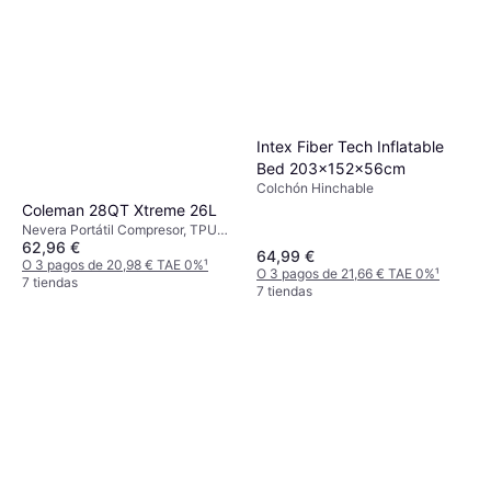
Intex Fiber Tech Inflatable
Bed 203x152x56cm
Colchón Hinchable
Coleman 28QT Xtreme 26L
Nevera Portátil Compresor, TPU
62,96 €
(Poliuretano Termoplástico)
64,99 €
O 3 pagos de 20,98 € TAE 0%
¹
O 3 pagos de 21,66 € TAE 0%
¹
7 tiendas
7 tiendas