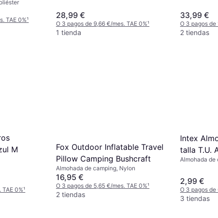
(Poliuretano T
liéster
28,99 €
33,99 €
es. TAE 0%
¹
O 3 pagos de 9,66 €/mes. TAE 0%
¹
O 3 pagos de
1 tienda
2 tiendas
ros
Intex Alm
Fox Outdoor Inflatable Travel
Azul M
talla T.U. 
Pillow Camping Bushcraft
Almohada de 
Almohada de camping, Nylon
16,95 €
2,99 €
O 3 pagos de 5,65 €/mes. TAE 0%
¹
. TAE 0%
¹
O 3 pagos de
2 tiendas
3 tiendas