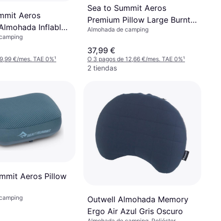
Sea to Summit Aeros
mmit Aeros
Premium Pillow Large Burnt
 Almohada Inflable
Almohada de camping
Olive
 camping
eluga
37,99 €
 9,99 €/mes. TAE 0%
¹
O 3 pagos de 12,66 €/mes. TAE 0%
¹
2 tiendas
mmit Aeros Pillow
 camping
Outwell Almohada Memory
Ergo Air Azul Gris Oscuro
Almohada de camping, Poliéster