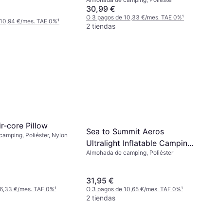
30,99 €
O 3 pagos de 10,33 €/mes. TAE 0%
¹
 10,94 €/mes. TAE 0%
¹
2 tiendas
r-core Pillow
Sea to Summit Aeros
amping, Poliéster, Nylon
Ultralight Inflatable Camping
Almohada de camping, Poliéster
and Travel Pillow
31,95 €
 6,33 €/mes. TAE 0%
¹
O 3 pagos de 10,65 €/mes. TAE 0%
¹
2 tiendas