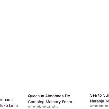
Sea to Su
Quechua Almohada De
mohada
Naranja M
Camping Memory Foam
luxe Lima
Almohada de 
Almohada de camping
Ultim COmfort XL