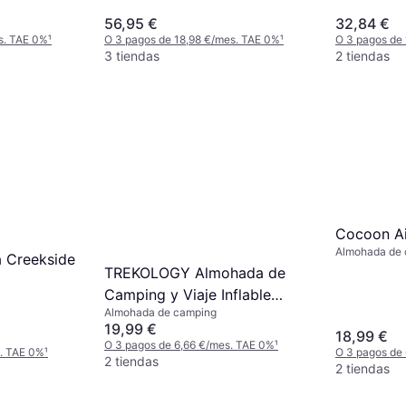
56,95 €
32,84 €
s. TAE 0%
¹
O 3 pagos de 18,98 €/mes. TAE 0%
¹
O 3 pagos de
3 tiendas
2 tiendas
Cocoon Ai
Almohada de c
a Creekside
TREKOLOGY Almohada de
Camping y Viaje Inflable
Almohada de camping
Ultraligera Aluft 2.0
19,99 €
18,99 €
O 3 pagos de 6,66 €/mes. TAE 0%
¹
s. TAE 0%
¹
O 3 pagos de
2 tiendas
2 tiendas