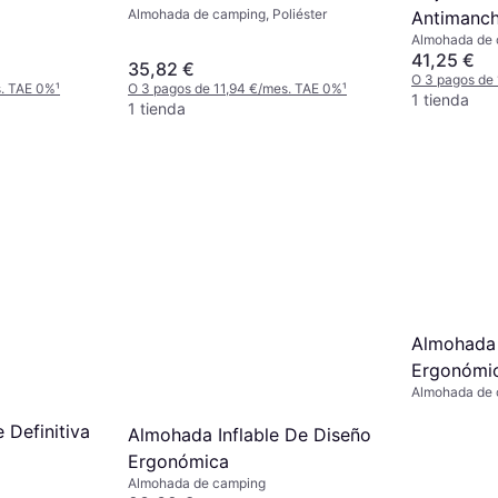
Almohada de camping, Poliéster
Antimanch
Almohada de
41,25 €
35,82 €
O 3 pagos de
s. TAE 0%
¹
O 3 pagos de 11,94 €/mes. TAE 0%
¹
1 tienda
1 tienda
Almohada
Ergonómic
Almohada de
 Definitiva
Almohada Inflable De Diseño
Ergonómica
Almohada de camping