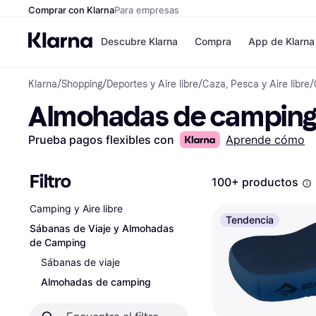
Comprar con Klarna
Para empresas
Descubre Klarna
Compra
App de Klarna
Klarna
/
Shopping
/
Deportes y Aire libre
/
Caza, Pesca y Aire libre
/
Formas de pag
Tiendas
Almohadas de campin
Formas de pago
MediaMarkt
Paga ahora
Shein
Paga en 3 plazos
Zalando Priv
Prueba pagos flexibles con
Aprende cómo
Paga en 30 días
Zara
Financiación
JD Sports
Klarna en Apple 
Filtro
100+ productos
Camping y Aire libre
Directorio de tie
Tendencia
Sábanas de Viaje y Almohadas
de Camping
Sábanas de viaje
Almohadas de camping