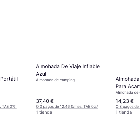
Almohada De Viaje Inflable
Azul
Portátil
Almohada I
Almohada de camping
Para Aca
Almohada de
37,40 €
14,23 €
s. TAE 0%
¹
O 3 pagos de 12,46 €/mes. TAE 0%
¹
O 3 pagos de
1 tienda
1 tienda