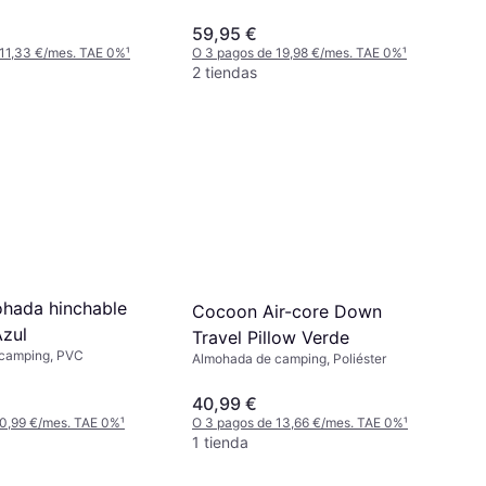
ermoplástico), Poliéster
59,95 €
 11,33 €/mes. TAE 0%
¹
O 3 pagos de 19,98 €/mes. TAE 0%
¹
2 tiendas
ohada hinchable
Cocoon Air-core Down
Azul
Travel Pillow Verde
camping, PVC
Almohada de camping, Poliéster
40,99 €
 0,99 €/mes. TAE 0%
¹
O 3 pagos de 13,66 €/mes. TAE 0%
¹
1 tienda