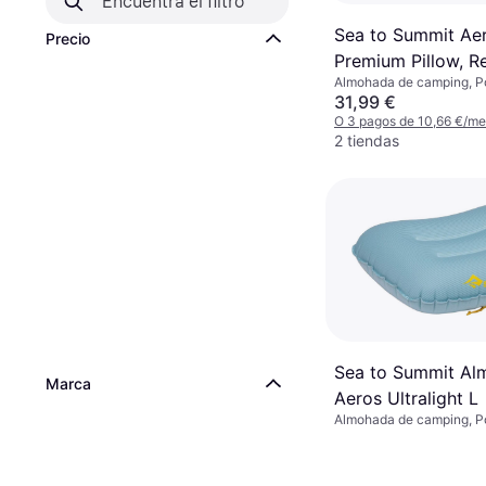
Sea to Summit Ae
Precio
Premium Pillow, Re
Almohada de camping, Po
Purple
31,99 €
O 3 pagos de 10,66 €/m
2 tiendas
Sea to Summit Al
Marca
Aeros Ultralight L
Almohada de camping, Po