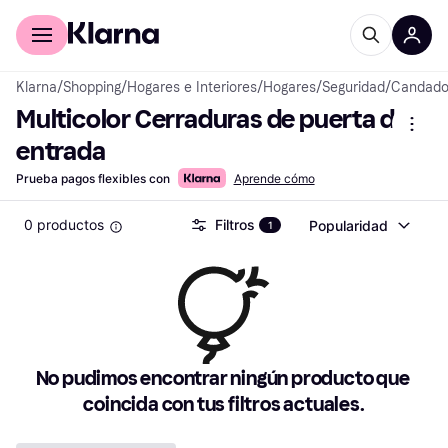
Comprar con Klarna
Para empresas
Klarna
/
Shopping
/
Hogares e Interiores
/
Hogares
/
Seguridad
/
Candado
Multicolor Cerraduras de puerta de 
entrada
Prueba pagos flexibles con
Aprende cómo
0 productos
Filtros
Popularidad
1
No pudimos encontrar ningún producto que 
coincida con tus filtros actuales.