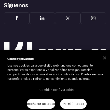
Síguenos
Cookies y privacidad
Usamos cookies para que el sitio web funcione correctamente,
personalizar tu experiencia y analizar cómo navegas. También
compartimos datos con nuestros socios publicitarios. Puedes gestionar
tus preferencias o retirar tu consentimiento cuando quieras.
Copyright © 2005-2026 Klarna Bank AB (publ). Sede central: Stockholm, Sweden. Todos
los derechos reservados. Klarna Bank AB (publ). Sveavägen 46, 111 34 Stockholm.
Número de empresa: 556737-0431
Cambiar configuración
Aviso Sobre Cookies
Klarna.com
Rechazarlas todas
Permitir todas