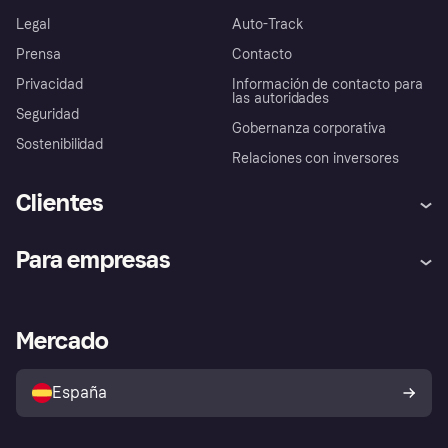
Legal
Auto-Track
Prensa
Contacto
Privacidad
Información de contacto para
las autoridades
Seguridad
Gobernanza corporativa
Sostenibilidad
Relaciones con inversores
Clientes
Ayuda
Promesa de protección contra
Para empresas
el fraude
Inicio de sesión
Nuestra promesa
Asistencia al comerciante
Portal de desarrolladores
Klarna app
Bienestar financiero
Acceso empresas
Estado operativo
Mercado
Directorio de tiendas
Configuración de privacidad
Vende con Klarna
Plataformas y socios
Política de protección al
comprador de Klarna
Tu derecho de desistimiento
España
Reclamaciones