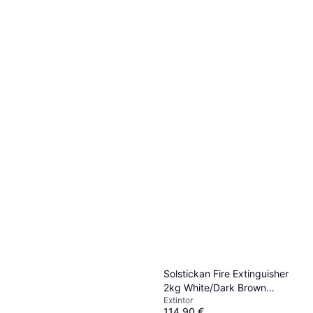
Solstickan Fire Extinguisher
2kg White/Dark Brown
Extintor
Leather Emblem
114,90 €