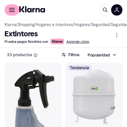
Comprar con Klarna
Para empresas
Klarna
/
Shopping
/
Hogares e Interiores
/
Hogares
/
Seguridad
/
Segurida
Extintores
Prueba pagos flexibles con
Aprende cómo
33 productos
Filtros
Popularidad
Tendencia