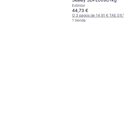
Extintor
44,73 €
O 3 pagos de 14,91 € TAE 0%
¹
1 tienda