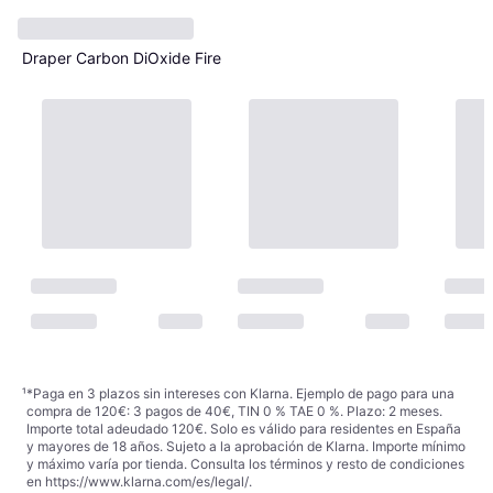
Draper Carbon DiOxide Fire
Extinguisher 2kg
Extintor
62,98 €
Agotado
¹
*Paga en 3 plazos sin intereses con Klarna. Ejemplo de pago para una
compra de 120€: 3 pagos de 40€, TIN 0 % TAE 0 %. Plazo: 2 meses.
Importe total adeudado 120€. Solo es válido para residentes en España
y mayores de 18 años. Sujeto a la aprobación de Klarna. Importe mínimo
y máximo varía por tienda. Consulta los términos y resto de condiciones
en
https://www.klarna.com/es/legal/
.