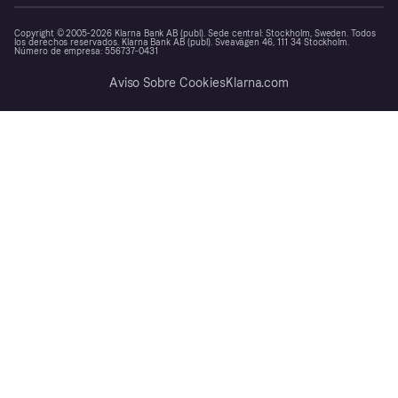
Copyright © 2005-2026 Klarna Bank AB (publ). Sede central: Stockholm, Sweden. Todos
los derechos reservados. Klarna Bank AB (publ). Sveavägen 46, 111 34 Stockholm.
Número de empresa: 556737-0431
Aviso Sobre Cookies
Klarna.com