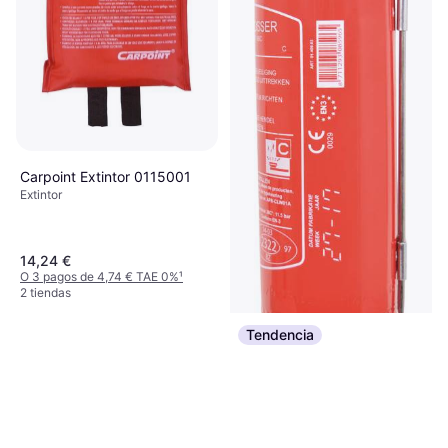
Carpoint Extintor 0115001
Extintor
14,24 €
O 3 pagos de 4,74 € TAE 0%
¹
2 tiendas
Tendencia
Belmic 0140903 Extintor
20°C +60°C 1kg
Extintor
31,48 €