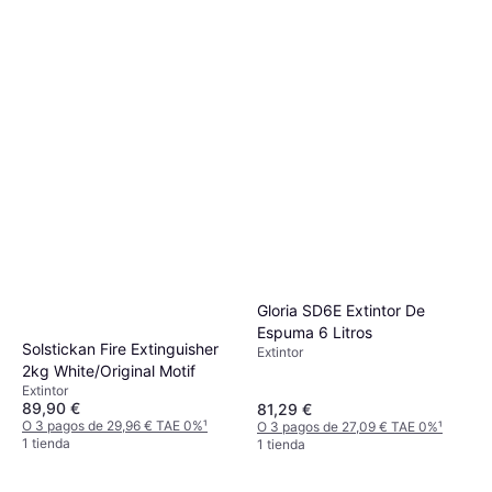
O 3 pagos de 11,50 € TAE 0%
¹
1 tienda
Gloria SD6E Extintor De
Espuma 6 Litros
Solstickan Fire Extinguisher
Extintor
2kg White/Original Motif
Extintor
89,90 €
81,29 €
O 3 pagos de 29,96 € TAE 0%
¹
O 3 pagos de 27,09 € TAE 0%
¹
1 tienda
1 tienda