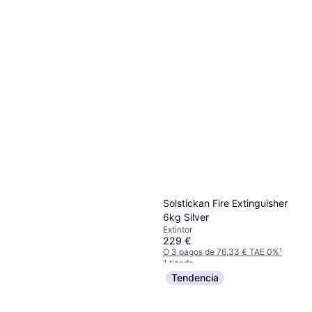
Solstickan Fire Extinguisher
6kg Silver
Extintor
229 €
O 3 pagos de 76,33 € TAE 0%
¹
1 tienda
Tendencia
Gloria P1DB
Extintor
34,52 €