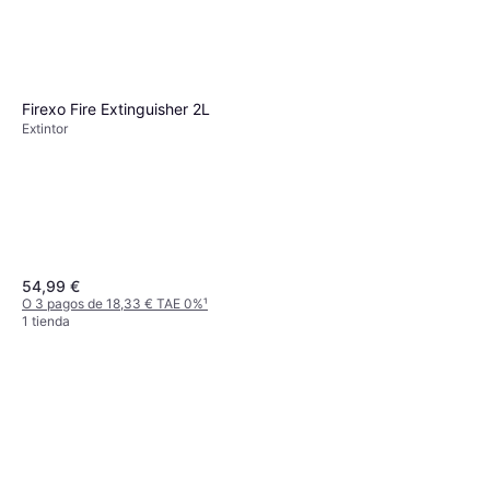
O 3 pagos de 19,33 € TAE 0%
¹
1 tienda
Firexo Fire Extinguisher 2L
Extintor
54,99 €
O 3 pagos de 18,33 € TAE 0%
¹
1 tienda
Worksafe SS21V1 Señal de
Seguridad CO2 Extintor
Extintor
4,03 €
Agotado