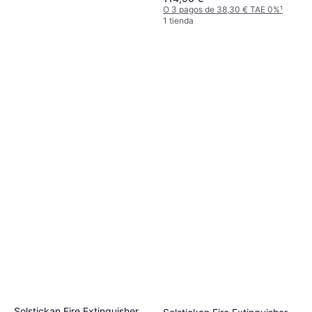
O 3 pagos de 38,30 € TAE 0%
¹
1 tienda
ABUS Extintor Spray Afs625
625 Ml
Extintor
56,21 €
O 3 pagos de 18,73 € TAE 0%
¹
1 tienda
Solstickan Fire Extinguisher