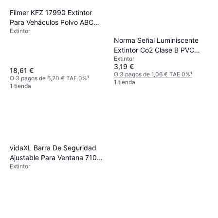
Filmer KFZ 17990 Extintor
Para Vehäculos Polvo ABC
Extintor
1kg
Norma Señal Luminiscente
Extintor Co2 Clase B PVC
Extintor
0.7mm 21x30cm
3,19 €
18,61 €
O 3 pagos de 1,06 € TAE 0%
¹
O 3 pagos de 6,20 € TAE 0%
¹
1 tienda
1 tienda
vidaXL Barra De Seguridad
Ajustable Para Ventana 710-
Extintor
1200 mm