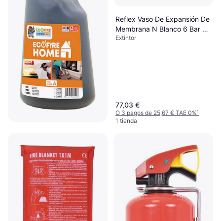
Reflex Vaso De Expansión De
Membrana N Blanco 6 Bar 50
Extintor
L
77,03 €
O 3 pagos de 25,67 € TAE 0%
¹
1 tienda
Simonrack Extintor Ecofire
Home 1L Pistola Manual
Extintor
15,99 €
O 3 pagos de 5,33 € TAE 0%
¹
3 tiendas