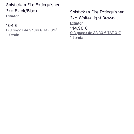
Solstickan Fire Extinguisher
2kg Black/Black
Solstickan Fire Extinguisher
Extintor
2kg White/Light Brown
Extintor
Leather Emblem
104 €
114,90 €
O 3 pagos de 34,66 € TAE 0%
¹
O 3 pagos de 38,30 € TAE 0%
¹
1 tienda
1 tienda