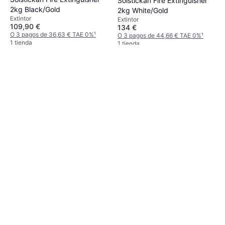
Solstickan Fire Extinguisher
2kg Black/Gold
2kg White/Gold
Extintor
Extintor
109,90 €
134 €
O 3 pagos de 36,63 € TAE 0%
¹
O 3 pagos de 44,66 € TAE 0%
¹
1 tienda
1 tienda