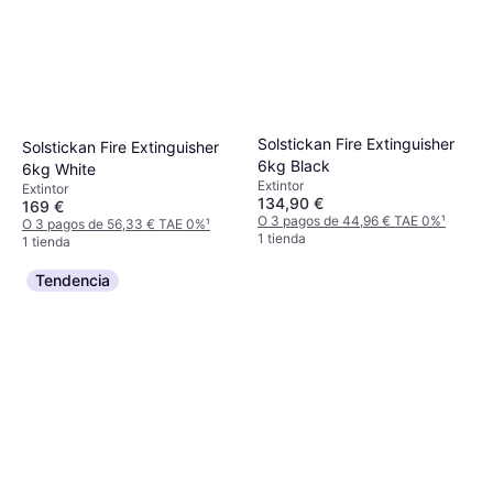
Solstickan Fire Extinguisher
Solstickan Fire Extinguisher
6kg Black
6kg White
Extintor
Extintor
134,90 €
169 €
O 3 pagos de 44,96 € TAE 0%
¹
O 3 pagos de 56,33 € TAE 0%
¹
1 tienda
1 tienda
Tendencia