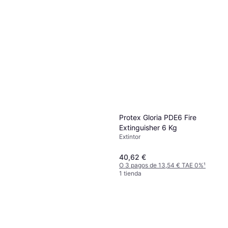
O 3 pagos de 10,49 € TAE 0%
¹
2 tiendas
Protex Gloria PDE6 Fire
Extinguisher 6 Kg
Extintor
40,62 €
O 3 pagos de 13,54 € TAE 0%
¹
1 tienda
HP 10151 Extintor 1.34 Polvo
1
Extintor
22,24 €