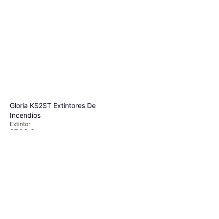
Gloria KS2ST Extintores De
Incendios
Extintor
67,06 €
O 3 pagos de 22,35 € TAE 0%
¹
1 tienda
Carpoint Foam Extinguisher
2kg
Extintor
58 €